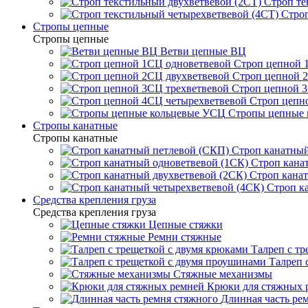
Строп те
Строп
Стропы цепные
Стропы цепные
Ветви цепные ВЦ
Строп цепной 
Строп цепной 
Строп цепной 3
Строп цепн
Стропы цепные
Стропы канатные
Стропы канатные
Строп канатный
Строп кана
Строп канат
Строп к
Средства крепления груза
Средства крепления груза
Цепные стяжки
Ремни стяжные
Талреп с т
Талреп 
Стяжные механизмы
Крюки для стяжных 
Длинная часть ре