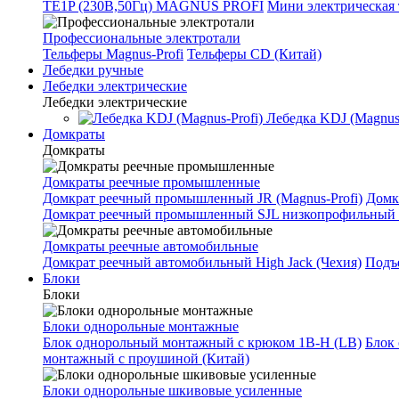
TE1P (230В,50Гц) MAGNUS PROFI
Мини электрическая 
Профессиональные электротали
Тельферы Magnus-Profi
Тельферы CD (Китай)
Лебедки ручные
Лебедки электрические
Лебедки электрические
Лебедка KDJ (Magnus-
Домкраты
Домкраты
Домкраты реечные промышленные
Домкрат реечный промышленный JR (Magnus-Profi)
Домк
Домкрат реечный промышленный SJL низкопрофильный 
Домкраты реечные автомобильные
Домкрат реечный автомобильный High Jack (Чехия)
Подъе
Блоки
Блоки
Блоки однорольные монтажные
Блок однорольный монтажный с крюком 1B-H (LB)
Блок
монтажный с проушиной (Китай)
Блоки однорольные шкивовые усиленные