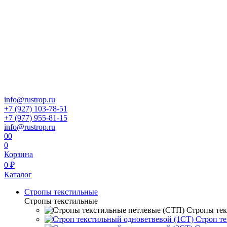
info@rustrop.ru
+7 (927) 103-78-51
+7 (977) 955-81-15
info@rustrop.ru
0
0
0
Корзина
0 ₽
Каталог
Стропы текстильные
Стропы текстильные
Стропы тек
Строп те