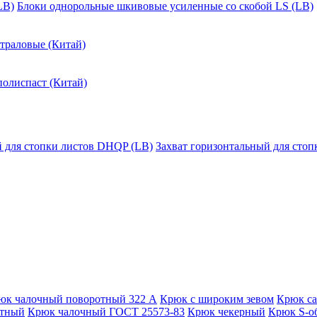
LB)
Блоки однорольные шкивовые усиленные со скобой LS (LB)
траловые (Китай)
полиспаст (Китай)
й для стопки листов DHQP (LB)
Захват горизонтальный для сто
юк чалочный поворотный 322 А
Крюк с широким зевом
Крюк с
отный
Крюк чалочный ГОСТ 25573-83
Крюк чекерный
Крюк S-о