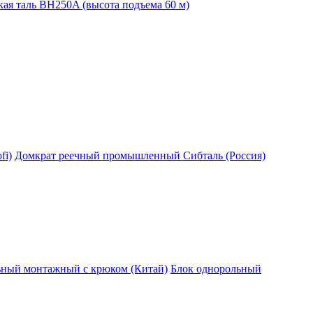
ая таль BH250A (высота подъема 60 м)
fi)
Домкрат реечный промышленный Сибталь (Россия)
ьный монтажный с крюком (Китай)
Блок однорольный