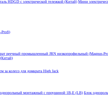
таль HDGD с электрической тележкой (Китай)
Мини электрическ
Profi)
рат реечный промышленный JRN низкопрофильный (Magnus-Pro
(Китай)
м за колесо для домкрата High Jack
 однорольный монтажный с проушиной 1B-E (LB)
Блок однорол