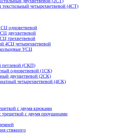
кстильный двухветвевой (2СТ)
 текстильный четырехветвевой (4СТ)
1СЦ одноветвевой
2СЦ двухветвевой
СЦ трехветвевой
ой 4СЦ четырехветвевой
 кольцевые УСЦ
 петлевой (СКП)
тный одноветвевой (1СК)
ный двухветвевой (2СК)
анатный четырехветвевой (4СК)
рещеткой с двумя крюками
с трещеткой с двумя проушинами
ремней
мня стяжного