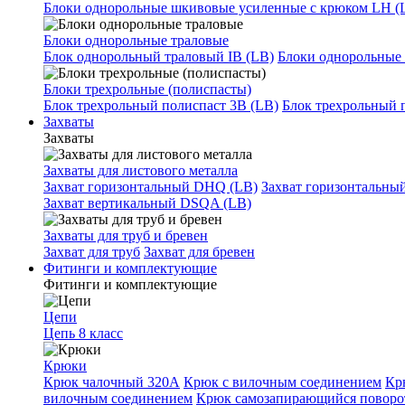
Блоки однорольные шкивовые усиленные с крюком LH (
Блоки однорольные траловые
Блок однорольный траловый IB (LB)
Блоки однорольные 
Блоки трехрольные (полиспасты)
Блок трехрольный полиспаст 3B (LB)
Блок трехрольный 
Захваты
Захваты
Захваты для листового металла
Захват горизонтальный DHQ (LB)
Захват горизонтальны
Захват вертикальный DSQA (LB)
Захваты для труб и бревен
Захват для труб
Захват для бревен
Фитинги и комплектующие
Фитинги и комплектующие
Цепи
Цепь 8 класс
Крюки
Крюк чалочный 320А
Крюк с вилочным соединением
Кр
вилочным соединением
Крюк самозапирающийся повор