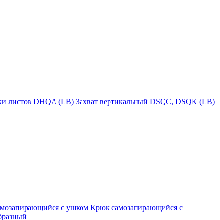
пки листов DHQA (LB)
Захват вертикальный DSQC, DSQK (LB)
амозапирающийся с ушком
Крюк самозапирающийся с
бразный