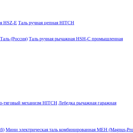
ая HSZ-E
Таль ручная цепная HITCH
Таль (Россия)
Таль ручная рычажная HSH-C промышленная
о-тяговый механизм HITCH
Лебедка рычажная гаражная
i)
Мини электрическая таль комбинированная МЕН (Magnus-Prof