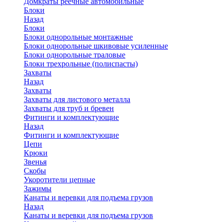
Домкраты реечные автомобильные
Блоки
Назад
Блоки
Блоки однорольные монтажные
Блоки однорольные шкивовые усиленные
Блоки однорольные траловые
Блоки трехрольные (полиспасты)
Захваты
Назад
Захваты
Захваты для листового металла
Захваты для труб и бревен
Фитинги и комплектующие
Назад
Фитинги и комплектующие
Цепи
Крюки
Звенья
Скобы
Укоротители цепные
Зажимы
Канаты и веревки для подъема грузов
Назад
Канаты и веревки для подъема грузов