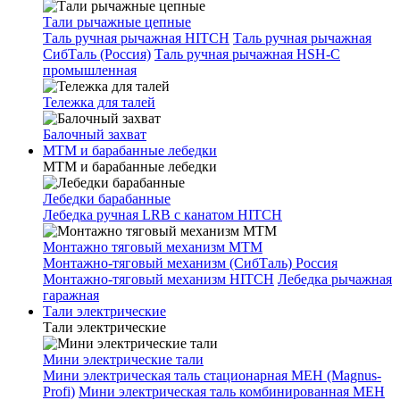
Тали рычажные цепные
Таль ручная рычажная HITCH
Таль ручная рычажная
СибТаль (Россия)
Таль ручная рычажная HSH-C
промышленная
Тележка для талей
Балочный захват
МТМ и барабанные лебедки
МТМ и барабанные лебедки
Лебедки барабанные
Лебедка ручная LRB с канатом HITCH
Монтажно тяговый механизм МТМ
Монтажно-тяговый механизм (СибТаль) Россия
Монтажно-тяговый механизм HITCH
Лебедка рычажная
гаражная
Тали электрические
Тали электрические
Мини электрические тали
Мини электрическая таль стационарная МЕН (Magnus-
Profi)
Мини электрическая таль комбинированная МЕН