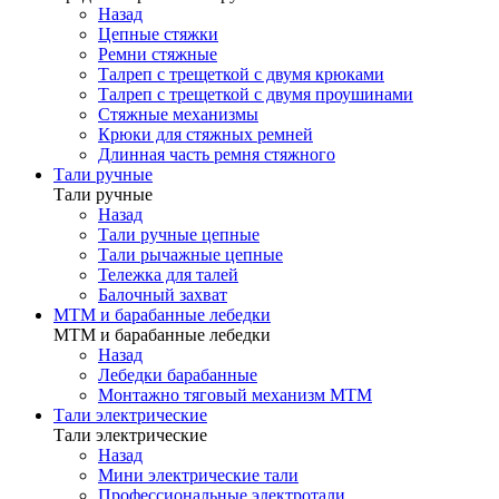
Назад
Цепные стяжки
Ремни стяжные
Талреп с трещеткой с двумя крюками
Талреп с трещеткой с двумя проушинами
Стяжные механизмы
Крюки для стяжных ремней
Длинная часть ремня стяжного
Тали ручные
Тали ручные
Назад
Тали ручные цепные
Тали рычажные цепные
Тележка для талей
Балочный захват
МТМ и барабанные лебедки
МТМ и барабанные лебедки
Назад
Лебедки барабанные
Монтажно тяговый механизм МТМ
Тали электрические
Тали электрические
Назад
Мини электрические тали
Профессиональные электротали