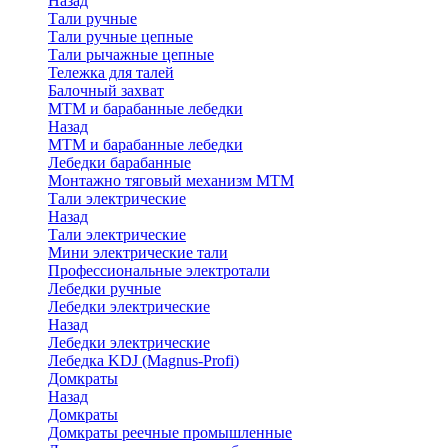
Назад
Тали ручные
Тали ручные цепные
Тали рычажные цепные
Тележка для талей
Балочный захват
МТМ и барабанные лебедки
Назад
МТМ и барабанные лебедки
Лебедки барабанные
Монтажно тяговый механизм МТМ
Тали электрические
Назад
Тали электрические
Мини электрические тали
Профессиональные электротали
Лебедки ручные
Лебедки электрические
Назад
Лебедки электрические
Лебедка KDJ (Magnus-Profi)
Домкраты
Назад
Домкраты
Домкраты реечные промышленные