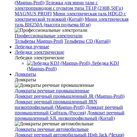
(Magnus-Profi)
Тележка для мини тали с
электроприводом с пультом типа TE1P (230В,50Гц)
MAGNUS PROFI
Мини электрическая таль HDGD с
электрической тележкой (Китай)
Мини электрическая
таль BH250A (высота подъема 60 м)
Профессиональные электротали
Тельферы Magnus-Profi
Тельферы CD (Китай)
Лебедки ручные
Лебедки электрические
Лебедки электрические
Лебедка KDJ
(Magnus-Profi)
Домкраты
Домкраты
Домкраты реечные промышленные
Домкрат реечный промышленный JR (Magnus-Profi)
Домкрат реечный промышленный JRN
низкопрофильный (Magnus-Profi)
Домкрат реечный
промышленный Сибталь (Россия)
Домкрат реечный
промышленный SJL низкопрофильный (Китай)
Домкраты реечные автомобильные
Домкрат реечный автомобильный High Jack (Чехия)