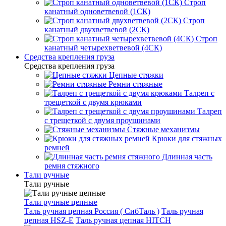
Строп
канатный одноветвевой (1СК)
Строп
канатный двухветвевой (2СК)
Строп
канатный четырехветвевой (4СК)
Средства крепления груза
Средства крепления груза
Цепные стяжки
Ремни стяжные
Талреп с
трещеткой с двумя крюками
Талреп
с трещеткой с двумя проушинами
Стяжные механизмы
Крюки для стяжных
ремней
Длинная часть
ремня стяжного
Тали ручные
Тали ручные
Тали ручные цепные
Таль ручная цепная Россия ( СибТаль )
Таль ручная
цепная HSZ-E
Таль ручная цепная HITCH