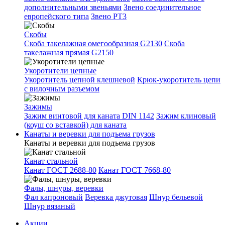
дополнительными звеньями
Звено соединительное
европейского типа
Звено РТ3
Скобы
Скоба такелажная омегообразная G2130
Скоба
такелажная прямая G2150
Укоротители цепные
Укоротитель цепной клешневой
Крюк-укоротитель цепи
с вилочным разъемом
Зажимы
Зажим винтовой для каната DIN 1142
Зажим клиновый
(коуш со вставкой) для каната
Канаты и веревки для подъема грузов
Канаты и веревки для подъема грузов
Канат стальной
Канат ГОСТ 2688-80
Канат ГОСТ 7668-80
Фалы, шнуры, веревки
Фал капроновый
Веревка джутовая
Шнур бельевой
Шнур вязаный
Акции