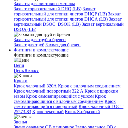
Захваты для листового металла
Захват горизонтальный DHQ (LB)
Захват
горизонтальный для стопки листов DHQP (LB)
Захват
горизонтальный для стопки листов DHQA (LB)
Захват
вертикальный DSQC, DSQK (LB)
Захват вертикальный
DSQA (LB)
Захваты для труб и бревен
Захват для труб
Захват для бревен
Фитинги и комплектующие
Фитинги и комплектующие
Цепи
Цепь 8 класс
Крюки
Крюк чалочный 320А
Крюк с вилочным соединением
Крюк чалочный поворотный 322 А
Крюк с широким
зевом
Крюк самозапирающийся с ушком
Крюк
самозапирающийся с вилочным соединением
Крюк
самозапирающийся поворотный
Крюк чалочный ГОСТ
25573-83
Крюк чекерный
Крюк S-образный
Звенья
Звено овальное OB одиночное
Звено овальное ОВ с