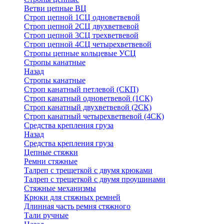
Ветви цепные ВЦ
Строп цепной 1СЦ одноветвевой
Строп цепной 2СЦ двухветвевой
Строп цепной 3СЦ трехветвевой
Строп цепной 4СЦ четырехветвевой
Стропы цепные кольцевые УСЦ
Стропы канатные
Назад
Стропы канатные
Строп канатный петлевой (СКП)
Строп канатный одноветвевой (1СК)
Строп канатный двухветвевой (2СК)
Строп канатный четырехветвевой (4СК)
Средства крепления груза
Назад
Средства крепления груза
Цепные стяжки
Ремни стяжные
Талреп с трещеткой с двумя крюками
Талреп с трещеткой с двумя проушинами
Стяжные механизмы
Крюки для стяжных ремней
Длинная часть ремня стяжного
Тали ручные