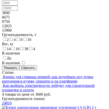
3600
6675
9750
12825
15900
Грузоподъемность, т
2
4
8
10
Вес, кг
14
16
38
4
В наличии
Да
В наличии
Статьи
Крюки для стяжных ремней: как подобрать под точки
крепления в кузове, прицепе и на платформе
Как выбрать электрическую лебёдку для строительной
площадки и склада
4 товара по цене от 3600 руб.
Грузоподъемность тонны:
2
4
8
10