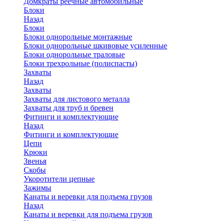
Домкраты реечные автомобильные
Блоки
Назад
Блоки
Блоки однорольные монтажные
Блоки однорольные шкивовые усиленные
Блоки однорольные траловые
Блоки трехрольные (полиспасты)
Захваты
Назад
Захваты
Захваты для листового металла
Захваты для труб и бревен
Фитинги и комплектующие
Назад
Фитинги и комплектующие
Цепи
Крюки
Звенья
Скобы
Укоротители цепные
Зажимы
Канаты и веревки для подъема грузов
Назад
Канаты и веревки для подъема грузов