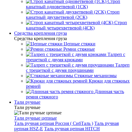
Строп
канатный одноветвевой (1СК)
Строп
канатный двухветвевой (2СК)
Строп
канатный четырехветвевой (4СК)
Средства крепления груза
Средства крепления груза
Цепные стяжки
Ремни стяжные
Талреп с
трещеткой с двумя крюками
Талреп
с трещеткой с двумя проушинами
Стяжные механизмы
Крюки для стяжных
ремней
Длинная часть
ремня стяжного
Тали ручные
Тали ручные
Тали ручные цепные
Таль ручная цепная Россия ( СибТаль )
Таль ручная
цепная HSZ-E
Таль ручная цепная HITCH