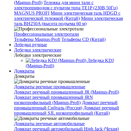
(Magnus-Profi)
Тележка для мини тали с
электроприводом с пультом типа TE1P (230В,50Гц)
MAGNUS PROFI
Мини электрическая таль HDGD с
электрической тележкой (Китай)
Мини электрическая
таль BH250A (высота подъема 60 м)
Профессиональные электротали
Тельферы Magnus-Profi
Тельферы CD (Китай)
Лебедки ручные
Лебедки электрические
Лебедки электрические
Лебедка KDJ
(Magnus-Profi)
Домкраты
Домкраты
Домкраты реечные промышленные
Домкрат реечный промышленный JR (Magnus-Profi)
Домкрат реечный промышленный JRN
низкопрофильный (Magnus-Profi)
Домкрат реечный
промышленный Сибталь (Россия)
Домкрат реечный
промышленный SJL низкопрофильный (Китай)
Домкраты реечные автомобильные
Домкрат реечный автомобильный High Jack (Чехия)