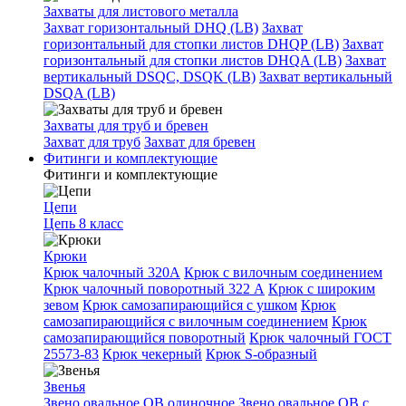
Захваты для листового металла
Захват горизонтальный DHQ (LB)
Захват
горизонтальный для стопки листов DHQP (LB)
Захват
горизонтальный для стопки листов DHQA (LB)
Захват
вертикальный DSQC, DSQK (LB)
Захват вертикальный
DSQA (LB)
Захваты для труб и бревен
Захват для труб
Захват для бревен
Фитинги и комплектующие
Фитинги и комплектующие
Цепи
Цепь 8 класс
Крюки
Крюк чалочный 320А
Крюк с вилочным соединением
Крюк чалочный поворотный 322 А
Крюк с широким
зевом
Крюк самозапирающийся с ушком
Крюк
самозапирающийся с вилочным соединением
Крюк
самозапирающийся поворотный
Крюк чалочный ГОСТ
25573-83
Крюк чекерный
Крюк S-образный
Звенья
Звено овальное OB одиночное
Звено овальное ОВ с