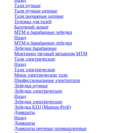
Назад
Тали ручные
Тали ручные цепные
Тали рычажные цепные
Тележка для талей
Балочный захват
МТМ и барабанные лебедки
Назад
МТМ и барабанные лебедки
Лебедки барабанные
Монтажно тяговый механизм МТМ
Тали электрические
Назад
Тали электрические
Мини электрические тали
Профессиональные электротали
Лебедки ручные
Лебедки электрические
Назад
Лебедки электрические
Лебедка KDJ (Magnus-Profi)
Домкраты
Назад
Домкраты
Домкраты реечные промышленные