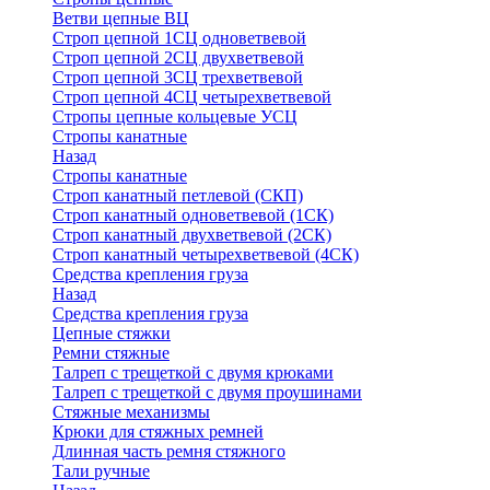
Ветви цепные ВЦ
Строп цепной 1СЦ одноветвевой
Строп цепной 2СЦ двухветвевой
Строп цепной 3СЦ трехветвевой
Строп цепной 4СЦ четырехветвевой
Стропы цепные кольцевые УСЦ
Стропы канатные
Назад
Стропы канатные
Строп канатный петлевой (СКП)
Строп канатный одноветвевой (1СК)
Строп канатный двухветвевой (2СК)
Строп канатный четырехветвевой (4СК)
Средства крепления груза
Назад
Средства крепления груза
Цепные стяжки
Ремни стяжные
Талреп с трещеткой с двумя крюками
Талреп с трещеткой с двумя проушинами
Стяжные механизмы
Крюки для стяжных ремней
Длинная часть ремня стяжного
Тали ручные