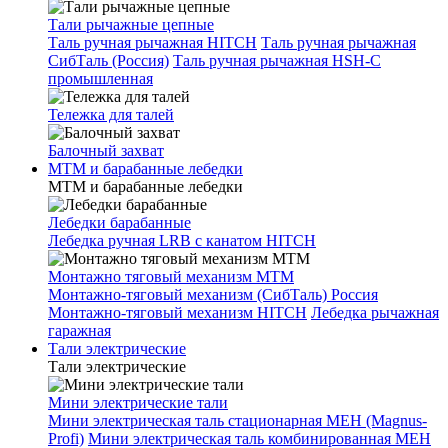
Тали рычажные цепные
Таль ручная рычажная HITCH
Таль ручная рычажная
СибТаль (Россия)
Таль ручная рычажная HSH-C
промышленная
Тележка для талей
Балочный захват
МТМ и барабанные лебедки
МТМ и барабанные лебедки
Лебедки барабанные
Лебедка ручная LRB с канатом HITCH
Монтажно тяговый механизм МТМ
Монтажно-тяговый механизм (СибТаль) Россия
Монтажно-тяговый механизм HITCH
Лебедка рычажная
гаражная
Тали электрические
Тали электрические
Мини электрические тали
Мини электрическая таль стационарная МЕН (Magnus-
Profi)
Мини электрическая таль комбинированная МЕН