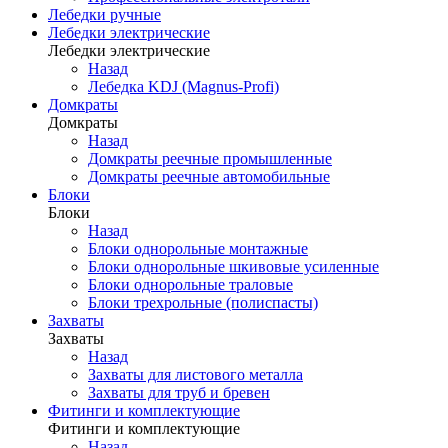
Лебедки ручные
Лебедки электрические
Лебедки электрические
Назад
Лебедка KDJ (Magnus-Profi)
Домкраты
Домкраты
Назад
Домкраты реечные промышленные
Домкраты реечные автомобильные
Блоки
Блоки
Назад
Блоки однорольные монтажные
Блоки однорольные шкивовые усиленные
Блоки однорольные траловые
Блоки трехрольные (полиспасты)
Захваты
Захваты
Назад
Захваты для листового металла
Захваты для труб и бревен
Фитинги и комплектующие
Фитинги и комплектующие
Назад