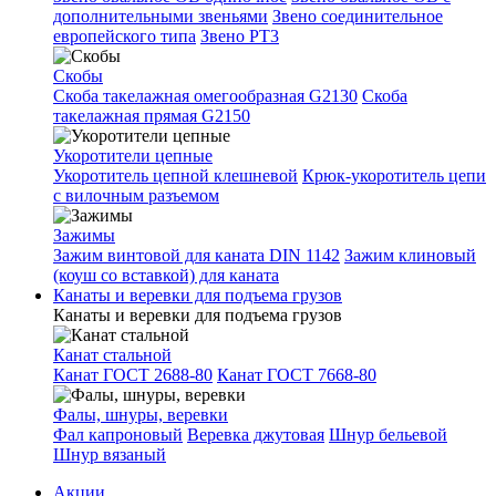
дополнительными звеньями
Звено соединительное
европейского типа
Звено РТ3
Скобы
Скоба такелажная омегообразная G2130
Скоба
такелажная прямая G2150
Укоротители цепные
Укоротитель цепной клешневой
Крюк-укоротитель цепи
с вилочным разъемом
Зажимы
Зажим винтовой для каната DIN 1142
Зажим клиновый
(коуш со вставкой) для каната
Канаты и веревки для подъема грузов
Канаты и веревки для подъема грузов
Канат стальной
Канат ГОСТ 2688-80
Канат ГОСТ 7668-80
Фалы, шнуры, веревки
Фал капроновый
Веревка джутовая
Шнур бельевой
Шнур вязаный
Акции