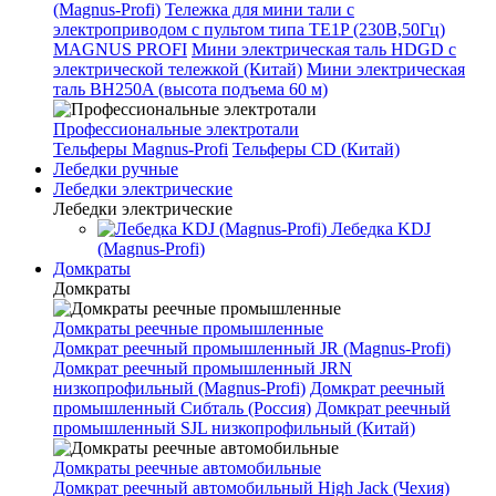
(Magnus-Profi)
Тележка для мини тали с
электроприводом с пультом типа TE1P (230В,50Гц)
MAGNUS PROFI
Мини электрическая таль HDGD с
электрической тележкой (Китай)
Мини электрическая
таль BH250A (высота подъема 60 м)
Профессиональные электротали
Тельферы Magnus-Profi
Тельферы CD (Китай)
Лебедки ручные
Лебедки электрические
Лебедки электрические
Лебедка KDJ
(Magnus-Profi)
Домкраты
Домкраты
Домкраты реечные промышленные
Домкрат реечный промышленный JR (Magnus-Profi)
Домкрат реечный промышленный JRN
низкопрофильный (Magnus-Profi)
Домкрат реечный
промышленный Сибталь (Россия)
Домкрат реечный
промышленный SJL низкопрофильный (Китай)
Домкраты реечные автомобильные
Домкрат реечный автомобильный High Jack (Чехия)