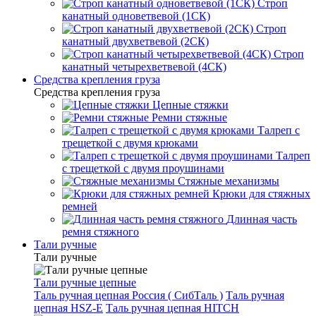
Строп
канатный одноветвевой (1СК)
Строп
канатный двухветвевой (2СК)
Строп
канатный четырехветвевой (4СК)
Средства крепления груза
Средства крепления груза
Цепные стяжки
Ремни стяжные
Талреп с
трещеткой с двумя крюками
Талреп
с трещеткой с двумя проушинами
Стяжные механизмы
Крюки для стяжных
ремней
Длинная часть
ремня стяжного
Тали ручные
Тали ручные
Тали ручные цепные
Таль ручная цепная Россия ( СибТаль )
Таль ручная
цепная HSZ-E
Таль ручная цепная HITCH