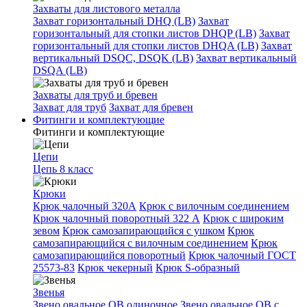
Захваты для листового металла
Захват горизонтальный DHQ (LB)
Захват
горизонтальный для стопки листов DHQP (LB)
Захват
горизонтальный для стопки листов DHQA (LB)
Захват
вертикальный DSQC, DSQK (LB)
Захват вертикальный
DSQA (LB)
Захваты для труб и бревен
Захват для труб
Захват для бревен
Фитинги и комплектующие
Фитинги и комплектующие
Цепи
Цепь 8 класс
Крюки
Крюк чалочный 320А
Крюк с вилочным соединением
Крюк чалочный поворотный 322 А
Крюк с широким
зевом
Крюк самозапирающийся с ушком
Крюк
самозапирающийся с вилочным соединением
Крюк
самозапирающийся поворотный
Крюк чалочный ГОСТ
25573-83
Крюк чекерный
Крюк S-образный
Звенья
Звено овальное OB одиночное
Звено овальное ОВ с