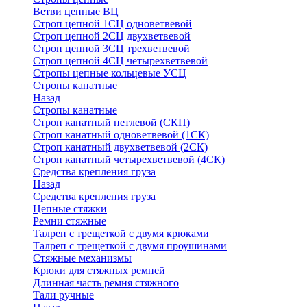
Ветви цепные ВЦ
Строп цепной 1СЦ одноветвевой
Строп цепной 2СЦ двухветвевой
Строп цепной 3СЦ трехветвевой
Строп цепной 4СЦ четырехветвевой
Стропы цепные кольцевые УСЦ
Стропы канатные
Назад
Стропы канатные
Строп канатный петлевой (СКП)
Строп канатный одноветвевой (1СК)
Строп канатный двухветвевой (2СК)
Строп канатный четырехветвевой (4СК)
Средства крепления груза
Назад
Средства крепления груза
Цепные стяжки
Ремни стяжные
Талреп с трещеткой с двумя крюками
Талреп с трещеткой с двумя проушинами
Стяжные механизмы
Крюки для стяжных ремней
Длинная часть ремня стяжного
Тали ручные