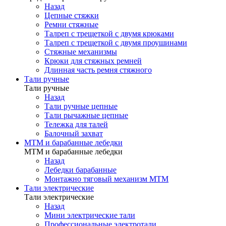
Назад
Цепные стяжки
Ремни стяжные
Талреп с трещеткой с двумя крюками
Талреп с трещеткой с двумя проушинами
Стяжные механизмы
Крюки для стяжных ремней
Длинная часть ремня стяжного
Тали ручные
Тали ручные
Назад
Тали ручные цепные
Тали рычажные цепные
Тележка для талей
Балочный захват
МТМ и барабанные лебедки
МТМ и барабанные лебедки
Назад
Лебедки барабанные
Монтажно тяговый механизм МТМ
Тали электрические
Тали электрические
Назад
Мини электрические тали
Профессиональные электротали