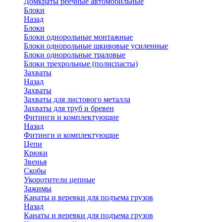
Домкраты реечные автомобильные
Блоки
Назад
Блоки
Блоки однорольные монтажные
Блоки однорольные шкивовые усиленные
Блоки однорольные траловые
Блоки трехрольные (полиспасты)
Захваты
Назад
Захваты
Захваты для листового металла
Захваты для труб и бревен
Фитинги и комплектующие
Назад
Фитинги и комплектующие
Цепи
Крюки
Звенья
Скобы
Укоротители цепные
Зажимы
Канаты и веревки для подъема грузов
Назад
Канаты и веревки для подъема грузов