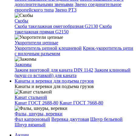
дополнительными звеньями
Звено соединительное
европейского типа
Звено РТ3
Скобы
Скоба такелажная омегообразная G2130
Скоба
такелажная прямая G2150
Укоротители цепные
Укоротитель цепной клешневой
Крюк-укоротитель цепи
с вилочным разъемом
Зажимы
Зажим винтовой для каната DIN 1142
Зажим клиновый
(коуш со вставкой) для каната
Канаты и веревки для подъема грузов
Канаты и веревки для подъема грузов
Канат стальной
Канат ГОСТ 2688-80
Канат ГОСТ 7668-80
Фалы, шнуры, веревки
Фал капроновый
Веревка джутовая
Шнур бельевой
Шнур вязаный
Акции