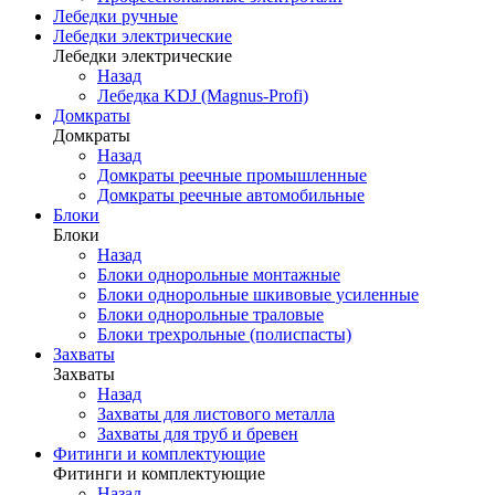
Лебедки ручные
Лебедки электрические
Лебедки электрические
Назад
Лебедка KDJ (Magnus-Profi)
Домкраты
Домкраты
Назад
Домкраты реечные промышленные
Домкраты реечные автомобильные
Блоки
Блоки
Назад
Блоки однорольные монтажные
Блоки однорольные шкивовые усиленные
Блоки однорольные траловые
Блоки трехрольные (полиспасты)
Захваты
Захваты
Назад
Захваты для листового металла
Захваты для труб и бревен
Фитинги и комплектующие
Фитинги и комплектующие
Назад