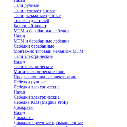
Назад
Тали ручные
Тали ручные цепные
Тали рычажные цепные
Тележка для талей
Балочный захват
МТМ и барабанные лебедки
Назад
МТМ и барабанные лебедки
Лебедки барабанные
Монтажно тяговый механизм МТМ
Тали электрические
Назад
Тали электрические
Мини электрические тали
Профессиональные электротали
Лебедки ручные
Лебедки электрические
Назад
Лебедки электрические
Лебедка KDJ (Magnus-Profi)
Домкраты
Назад
Домкраты
Домкраты реечные промышленные