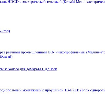
таль HDGD с электрической тележкой (Китай)
Мини электрическ
Profi)
рат реечный промышленный JRN низкопрофильный (Magnus-Pro
(Китай)
м за колесо для домкрата High Jack
 однорольный монтажный с проушиной 1B-E (LB)
Блок однорол