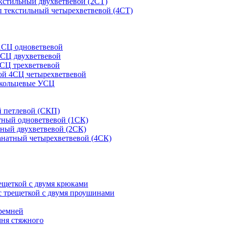
кстильный двухветвевой (2СТ)
 текстильный четырехветвевой (4СТ)
1СЦ одноветвевой
2СЦ двухветвевой
СЦ трехветвевой
ой 4СЦ четырехветвевой
 кольцевые УСЦ
 петлевой (СКП)
тный одноветвевой (1СК)
ный двухветвевой (2СК)
анатный четырехветвевой (4СК)
рещеткой с двумя крюками
с трещеткой с двумя проушинами
ремней
мня стяжного