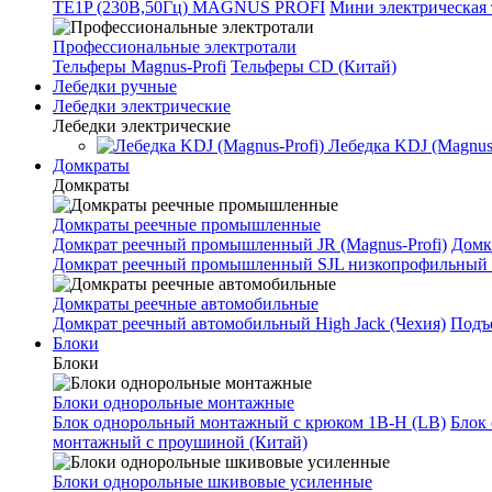
TE1P (230В,50Гц) MAGNUS PROFI
Мини электрическая 
Профессиональные электротали
Тельферы Magnus-Profi
Тельферы CD (Китай)
Лебедки ручные
Лебедки электрические
Лебедки электрические
Лебедка KDJ (Magnus-
Домкраты
Домкраты
Домкраты реечные промышленные
Домкрат реечный промышленный JR (Magnus-Profi)
Домк
Домкрат реечный промышленный SJL низкопрофильный 
Домкраты реечные автомобильные
Домкрат реечный автомобильный High Jack (Чехия)
Подъе
Блоки
Блоки
Блоки однорольные монтажные
Блок однорольный монтажный с крюком 1B-H (LB)
Блок
монтажный с проушиной (Китай)
Блоки однорольные шкивовые усиленные