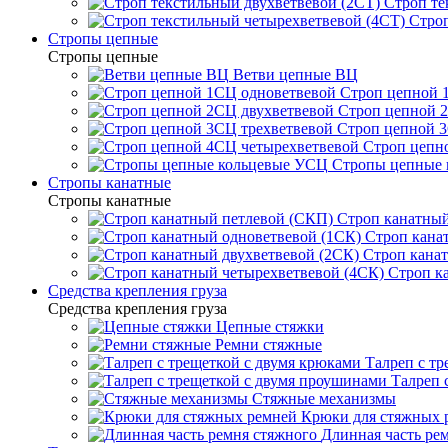
Строп те
Строп
Стропы цепные
Стропы цепные
Ветви цепные ВЦ
Строп цепной 
Строп цепной 
Строп цепной 3
Строп цепн
Стропы цепные
Стропы канатные
Стропы канатные
Строп канатный
Строп кана
Строп канат
Строп к
Средства крепления груза
Средства крепления груза
Цепные стяжки
Ремни стяжные
Талреп с т
Талреп 
Стяжные механизмы
Крюки для стяжных 
Длинная часть ре