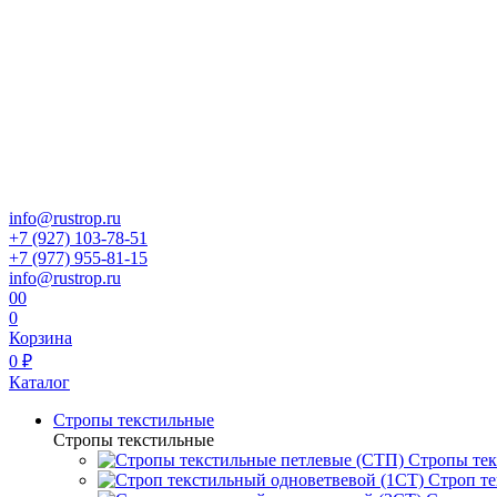
info@rustrop.ru
+7 (927) 103-78-51
+7 (977) 955-81-15
info@rustrop.ru
0
0
0
Корзина
0 ₽
Каталог
Стропы текстильные
Стропы текстильные
Стропы тек
Строп те