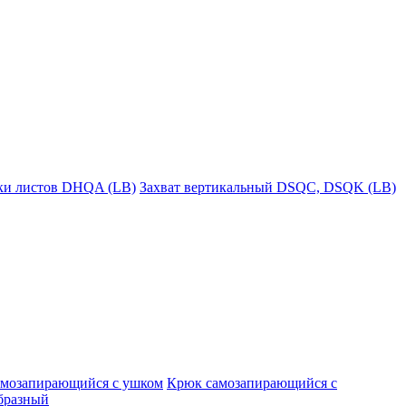
пки листов DHQA (LB)
Захват вертикальный DSQC, DSQK (LB)
амозапирающийся с ушком
Крюк самозапирающийся с
бразный