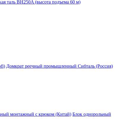
ая таль BH250A (высота подъема 60 м)
fi)
Домкрат реечный промышленный Сибталь (Россия)
ьный монтажный с крюком (Китай)
Блок однорольный