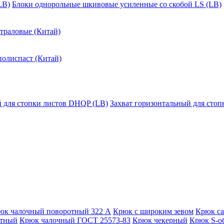
LB)
Блоки однорольные шкивовые усиленные со скобой LS (LB)
траловые (Китай)
полиспаст (Китай)
й для стопки листов DHQP (LB)
Захват горизонтальный для сто
юк чалочный поворотный 322 А
Крюк с широким зевом
Крюк с
отный
Крюк чалочный ГОСТ 25573-83
Крюк чекерный
Крюк S-о