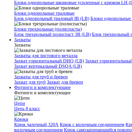
Блоки однорольные шкивовые усиленные с крюком LH (
Блоки однорольные траловые
Блок однорольный траловый IB (LB)
Блоки однорольные 
Блоки трехрольные (полиспасты)
Блок трехрольный полиспаст 3B (LB)
Блок трехрольный 
Захваты
Захваты
Захваты для листового металла
Захват горизонтальный DHQ (LB)
Захват горизонтальны
Захват вертикальный DSQA (LB)
Захваты для труб и бревен
Захват для труб
Захват для бревен
Фитинги и комплектующие
Фитинги и комплектующие
Цепи
Цепь 8 класс
Крюки
Крюк чалочный 320А
Крюк с вилочным соединением
Кр
вилочным соединением
Крюк самозапирающийся повор