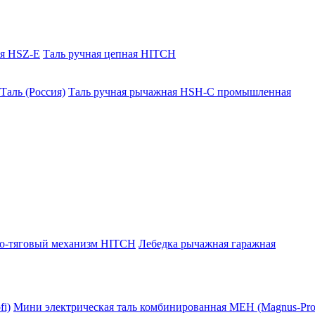
ая HSZ-E
Таль ручная цепная HITCH
Таль (Россия)
Таль ручная рычажная HSH-C промышленная
о-тяговый механизм HITCH
Лебедка рычажная гаражная
i)
Мини электрическая таль комбинированная МЕН (Magnus-Prof