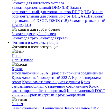
Захваты для листового металла
Захват горизонтальный DHQ (LB)
Захват
горизонтальный для стопки листов DHQP (LB)
Захват
горизонтальный для стопки листов DHQA (LB)
Захват
вертикальный DSQC, DSQK (LB)
Захват вертикальный
DSQA (LB)
Захваты для труб и бревен
Захват для труб
Захват для бревен
Фитинги и комплектующие
Фитинги и комплектующие
Цепи
Цепь 8 класс
Крюки
Крюк чалочный 320А
Крюк с вилочным соединением
Крюк чалочный поворотный 322 А
Крюк с широким
зевом
Крюк самозапирающийся с ушком
Крюк
самозапирающийся с вилочным соединением
Крюк
самозапирающийся поворотный
Крюк чалочный ГОСТ
25573-83
Крюк чекерный
Крюк S-образный
Звенья
Звено овальное OB одиночное
Звено овальное ОВ с