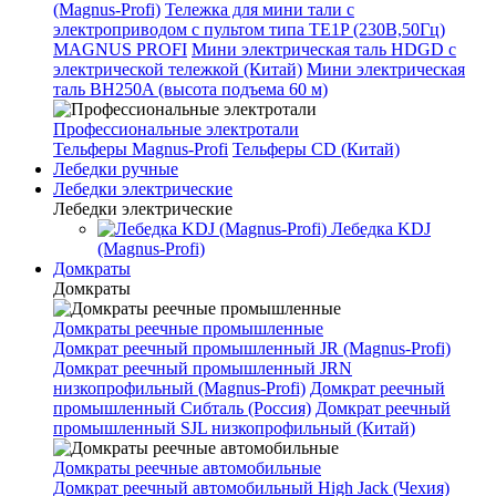
(Magnus-Profi)
Тележка для мини тали с
электроприводом с пультом типа TE1P (230В,50Гц)
MAGNUS PROFI
Мини электрическая таль HDGD с
электрической тележкой (Китай)
Мини электрическая
таль BH250A (высота подъема 60 м)
Профессиональные электротали
Тельферы Magnus-Profi
Тельферы CD (Китай)
Лебедки ручные
Лебедки электрические
Лебедки электрические
Лебедка KDJ
(Magnus-Profi)
Домкраты
Домкраты
Домкраты реечные промышленные
Домкрат реечный промышленный JR (Magnus-Profi)
Домкрат реечный промышленный JRN
низкопрофильный (Magnus-Profi)
Домкрат реечный
промышленный Сибталь (Россия)
Домкрат реечный
промышленный SJL низкопрофильный (Китай)
Домкраты реечные автомобильные
Домкрат реечный автомобильный High Jack (Чехия)