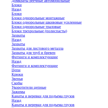
Домкраты реечные автомобильные
Блоки
Назад
Блоки
Блоки однорольные монтажные
Блоки однорольные шкивовые усиленные
Блоки однорольные траловые
Блоки трехрольные (полиспасты)
Захваты
Назад
Захваты
Захваты для листового металла
Захваты для труб и бревен
Фитинги и комплектующие
Назад
Фитинги и комплектующие
Цепи
Крюки
Звенья
Скобы
Укоротители цепные
Зажимы
Канаты и веревки для подъема грузов
Назад
Канаты и веревки для подъема грузов