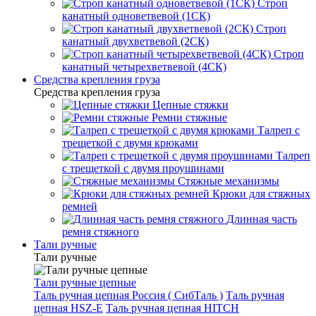
Строп
канатный одноветвевой (1СК)
Строп
канатный двухветвевой (2СК)
Строп
канатный четырехветвевой (4СК)
Средства крепления груза
Средства крепления груза
Цепные стяжки
Ремни стяжные
Талреп с
трещеткой с двумя крюками
Талреп
с трещеткой с двумя проушинами
Стяжные механизмы
Крюки для стяжных
ремней
Длинная часть
ремня стяжного
Тали ручные
Тали ручные
Тали ручные цепные
Таль ручная цепная Россия ( СибТаль )
Таль ручная
цепная HSZ-E
Таль ручная цепная HITCH