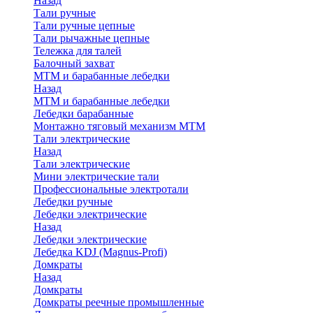
Назад
Тали ручные
Тали ручные цепные
Тали рычажные цепные
Тележка для талей
Балочный захват
МТМ и барабанные лебедки
Назад
МТМ и барабанные лебедки
Лебедки барабанные
Монтажно тяговый механизм МТМ
Тали электрические
Назад
Тали электрические
Мини электрические тали
Профессиональные электротали
Лебедки ручные
Лебедки электрические
Назад
Лебедки электрические
Лебедка KDJ (Magnus-Profi)
Домкраты
Назад
Домкраты
Домкраты реечные промышленные