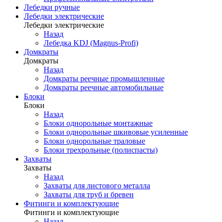
Лебедки ручные
Лебедки электрические
Лебедки электрические
Назад
Лебедка KDJ (Magnus-Profi)
Домкраты
Домкраты
Назад
Домкраты реечные промышленные
Домкраты реечные автомобильные
Блоки
Блоки
Назад
Блоки однорольные монтажные
Блоки однорольные шкивовые усиленные
Блоки однорольные траловые
Блоки трехрольные (полиспасты)
Захваты
Захваты
Назад
Захваты для листового металла
Захваты для труб и бревен
Фитинги и комплектующие
Фитинги и комплектующие
Назад