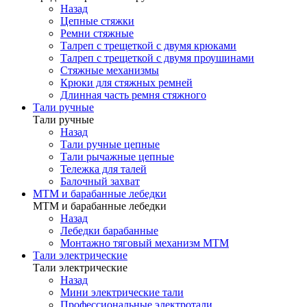
Назад
Цепные стяжки
Ремни стяжные
Талреп с трещеткой с двумя крюками
Талреп с трещеткой с двумя проушинами
Стяжные механизмы
Крюки для стяжных ремней
Длинная часть ремня стяжного
Тали ручные
Тали ручные
Назад
Тали ручные цепные
Тали рычажные цепные
Тележка для талей
Балочный захват
МТМ и барабанные лебедки
МТМ и барабанные лебедки
Назад
Лебедки барабанные
Монтажно тяговый механизм МТМ
Тали электрические
Тали электрические
Назад
Мини электрические тали
Профессиональные электротали