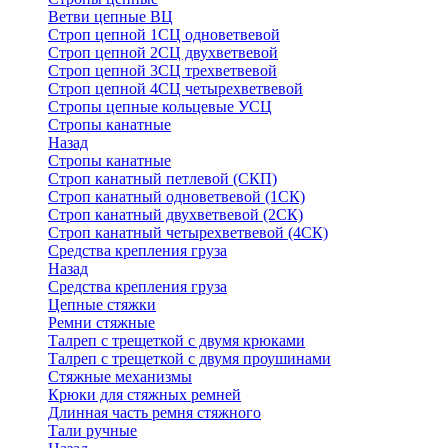
Ветви цепные ВЦ
Строп цепной 1СЦ одноветвевой
Строп цепной 2СЦ двухветвевой
Строп цепной 3СЦ трехветвевой
Строп цепной 4СЦ четырехветвевой
Стропы цепные кольцевые УСЦ
Стропы канатные
Назад
Стропы канатные
Строп канатный петлевой (СКП)
Строп канатный одноветвевой (1СК)
Строп канатный двухветвевой (2СК)
Строп канатный четырехветвевой (4СК)
Средства крепления груза
Назад
Средства крепления груза
Цепные стяжки
Ремни стяжные
Талреп с трещеткой с двумя крюками
Талреп с трещеткой с двумя проушинами
Стяжные механизмы
Крюки для стяжных ремней
Длинная часть ремня стяжного
Тали ручные