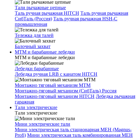
Тали рычажные цепные
Таль ручная рычажная HITCH
Таль ручная рычажная
СибТаль (Россия)
Таль ручная рычажная HSH-C
промышленная
Тележка для талей
Балочный захват
МТМ и барабанные лебедки
МТМ и барабанные лебедки
Лебедки барабанные
Лебедка ручная LRB с канатом HITCH
Монтажно тяговый механизм МТМ
Монтажно-тяговый механизм (СибТаль) Россия
Монтажно-тяговый механизм HITCH
Лебедка рычажная
гаражная
Тали электрические
Тали электрические
Мини электрические тали
Мини электрическая таль стационарная МЕН (Magnus-
Profi)
Мини электрическая таль комбинированная МЕН