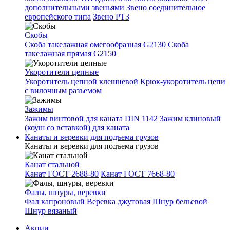
дополнительными звеньями
Звено соединительное
европейского типа
Звено РТ3
Скобы
Скоба такелажная омегообразная G2130
Скоба
такелажная прямая G2150
Укоротители цепные
Укоротитель цепной клешневой
Крюк-укоротитель цепи
с вилочным разъемом
Зажимы
Зажим винтовой для каната DIN 1142
Зажим клиновый
(коуш со вставкой) для каната
Канаты и веревки для подъема грузов
Канаты и веревки для подъема грузов
Канат стальной
Канат ГОСТ 2688-80
Канат ГОСТ 7668-80
Фалы, шнуры, веревки
Фал капроновый
Веревка джутовая
Шнур бельевой
Шнур вязаный
Акции