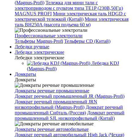
(Magnus-Profi)
Тележка для мини тали с
электроприводом с пультом типа TE1P (230В,50Гц)
MAGNUS PROFI
Мини электрическая таль HDGD с
электрической тележкой (Китай)
Мини электрическая
таль BH250A (высота подъема 60 м)
Профессиональные электротали
Тельферы Magnus-Profi
Тельферы CD (Китай)
Лебедки ручные
Лебедки электрические
Лебедки электрические
Лебедка KDJ
(Magnus-Profi)
Домкраты
Домкраты
Домкраты реечные промышленные
Домкрат реечный промышленный JR (Magnus-Profi)
Домкрат реечный промышленный JRN
низкопрофильный (Magnus-Profi)
Домкрат реечный
промышленный Сибталь (Россия)
Домкрат реечный
промышленный SJL низкопрофильный (Китай)
Домкраты реечные автомобильные
Домкрат реечный автомобильный High Jack (Чехия)