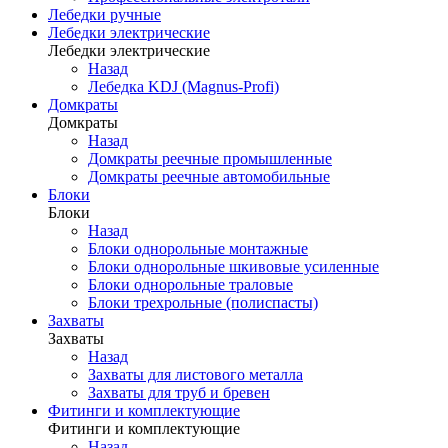
Лебедки ручные
Лебедки электрические
Лебедки электрические
Назад
Лебедка KDJ (Magnus-Profi)
Домкраты
Домкраты
Назад
Домкраты реечные промышленные
Домкраты реечные автомобильные
Блоки
Блоки
Назад
Блоки однорольные монтажные
Блоки однорольные шкивовые усиленные
Блоки однорольные траловые
Блоки трехрольные (полиспасты)
Захваты
Захваты
Назад
Захваты для листового металла
Захваты для труб и бревен
Фитинги и комплектующие
Фитинги и комплектующие
Назад