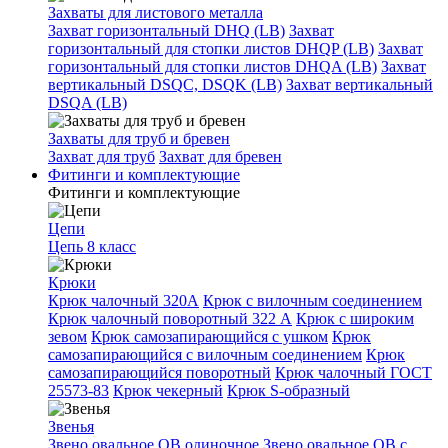
Захваты для листового металла
Захват горизонтальный DHQ (LB)
Захват
горизонтальный для стопки листов DHQP (LB)
Захват
горизонтальный для стопки листов DHQA (LB)
Захват
вертикальный DSQC, DSQK (LB)
Захват вертикальный
DSQA (LB)
Захваты для труб и бревен
Захват для труб
Захват для бревен
Фитинги и комплектующие
Фитинги и комплектующие
Цепи
Цепь 8 класс
Крюки
Крюк чалочный 320А
Крюк с вилочным соединением
Крюк чалочный поворотный 322 А
Крюк с широким
зевом
Крюк самозапирающийся с ушком
Крюк
самозапирающийся с вилочным соединением
Крюк
самозапирающийся поворотный
Крюк чалочный ГОСТ
25573-83
Крюк чекерный
Крюк S-образный
Звенья
Звено овальное OB одиночное
Звено овальное ОВ с