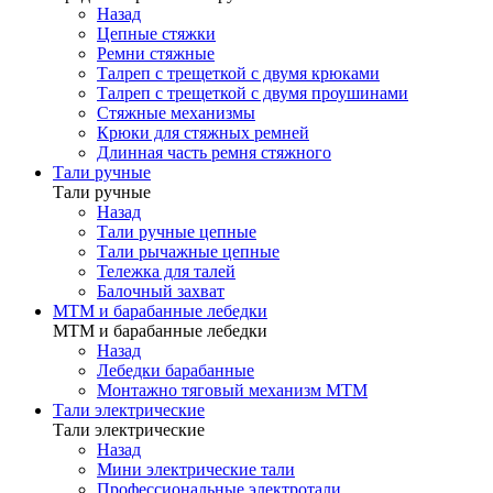
Назад
Цепные стяжки
Ремни стяжные
Талреп с трещеткой с двумя крюками
Талреп с трещеткой с двумя проушинами
Стяжные механизмы
Крюки для стяжных ремней
Длинная часть ремня стяжного
Тали ручные
Тали ручные
Назад
Тали ручные цепные
Тали рычажные цепные
Тележка для талей
Балочный захват
МТМ и барабанные лебедки
МТМ и барабанные лебедки
Назад
Лебедки барабанные
Монтажно тяговый механизм МТМ
Тали электрические
Тали электрические
Назад
Мини электрические тали
Профессиональные электротали