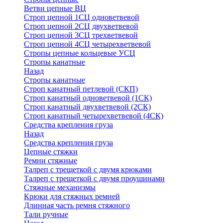
Ветви цепные ВЦ
Строп цепной 1СЦ одноветвевой
Строп цепной 2СЦ двухветвевой
Строп цепной 3СЦ трехветвевой
Строп цепной 4СЦ четырехветвевой
Стропы цепные кольцевые УСЦ
Стропы канатные
Назад
Стропы канатные
Строп канатный петлевой (СКП)
Строп канатный одноветвевой (1СК)
Строп канатный двухветвевой (2СК)
Строп канатный четырехветвевой (4СК)
Средства крепления груза
Назад
Средства крепления груза
Цепные стяжки
Ремни стяжные
Талреп с трещеткой с двумя крюками
Талреп с трещеткой с двумя проушинами
Стяжные механизмы
Крюки для стяжных ремней
Длинная часть ремня стяжного
Тали ручные