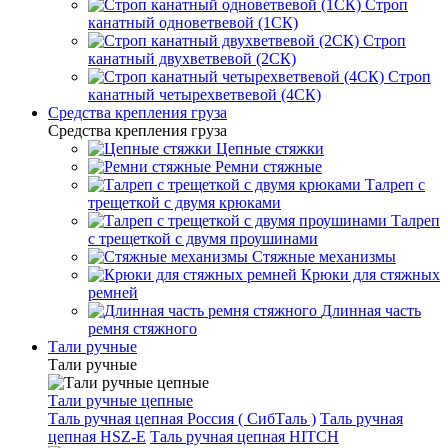
Строп
канатный одноветвевой (1СК)
Строп
канатный двухветвевой (2СК)
Строп
канатный четырехветвевой (4СК)
Средства крепления груза
Средства крепления груза
Цепные стяжки
Ремни стяжные
Талреп с
трещеткой с двумя крюками
Талреп
с трещеткой с двумя проушинами
Стяжные механизмы
Крюки для стяжных
ремней
Длинная часть
ремня стяжного
Тали ручные
Тали ручные
Тали ручные цепные
Таль ручная цепная Россия ( СибТаль )
Таль ручная
цепная HSZ-E
Таль ручная цепная HITCH