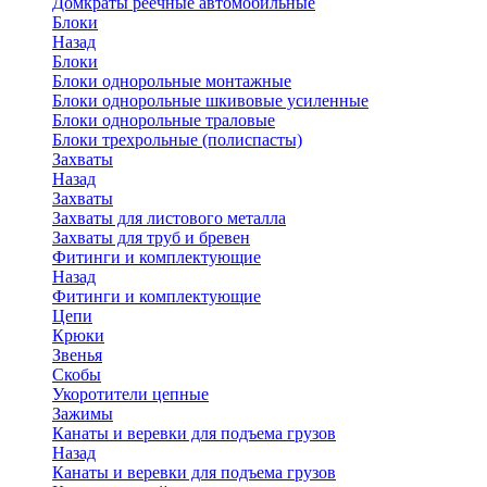
Домкраты реечные автомобильные
Блоки
Назад
Блоки
Блоки однорольные монтажные
Блоки однорольные шкивовые усиленные
Блоки однорольные траловые
Блоки трехрольные (полиспасты)
Захваты
Назад
Захваты
Захваты для листового металла
Захваты для труб и бревен
Фитинги и комплектующие
Назад
Фитинги и комплектующие
Цепи
Крюки
Звенья
Скобы
Укоротители цепные
Зажимы
Канаты и веревки для подъема грузов
Назад
Канаты и веревки для подъема грузов