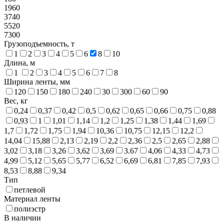
1960
3740
5520
7300
Грузоподъемность, т
1
2
3
4
5
6
8
10
Длина, м
1
2
3
4
5
6
7
8
Ширина ленты, мм
120
150
180
240
30
300
60
90
Вес, кг
0,24
0,37
0,42
0,5
0,62
0,65
0,66
0,75
0,88
0,93
1
1,01
1,14
1,2
1,25
1,38
1,44
1,69
1,7
1,72
1,75
1,94
10,36
10,75
12,15
12,2
14,04
15,88
2,13
2,19
2,2
2,36
2,5
2,65
2,88
3,02
3,18
3,26
3,62
3,69
3.67
4,06
4,33
4,73
4,99
5,12
5,65
5,77
6,52
6,69
6,81
7,85
7,93
8,53
8,88
9,34
Тип
петлевой
Материал ленты
полиэстр
В наличии