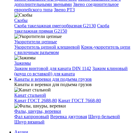
дополнительными звеньями
Звено соединительное
европейского типа
Звено РТ3
Скобы
Скоба такелажная омегообразная G2130
Скоба
такелажная прямая G2150
Укоротители цепные
Укоротитель цепной клешневой
Крюк-укоротитель цепи
с вилочным разъемом
Зажимы
Зажим винтовой для каната DIN 1142
Зажим клиновый
(коуш со вставкой) для каната
Канаты и веревки для подъема грузов
Канаты и веревки для подъема грузов
Канат стальной
Канат ГОСТ 2688-80
Канат ГОСТ 7668-80
Фалы, шнуры, веревки
Фал капроновый
Веревка джутовая
Шнур бельевой
Шнур вязаный
Акции