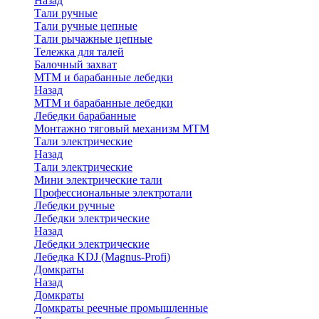
Назад
Тали ручные
Тали ручные цепные
Тали рычажные цепные
Тележка для талей
Балочный захват
МТМ и барабанные лебедки
Назад
МТМ и барабанные лебедки
Лебедки барабанные
Монтажно тяговый механизм МТМ
Тали электрические
Назад
Тали электрические
Мини электрические тали
Профессиональные электротали
Лебедки ручные
Лебедки электрические
Назад
Лебедки электрические
Лебедка KDJ (Magnus-Profi)
Домкраты
Назад
Домкраты
Домкраты реечные промышленные