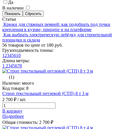
Да
В наличии
Статьи
Крюки для стяжных ремней: как подобрать под точки
крепления в кузове, прицепе и на платформе
Как выбрать электрическую лебёдку для строительной
площадки и склада
56 товаров по цене от 180 руб.
Грузоподъемность тонны:
1
2
3
4
5
6
10
Длина метры:
1
2
3
4
5
6
7
8
(1)
Наличие: много
Код товара: 8
Строп текстильный петлевой (СТП) 8 т 3 м
2 700 ₽
/ шт.
В корзину
Подробнее
Общая стоимость:
2 700
₽