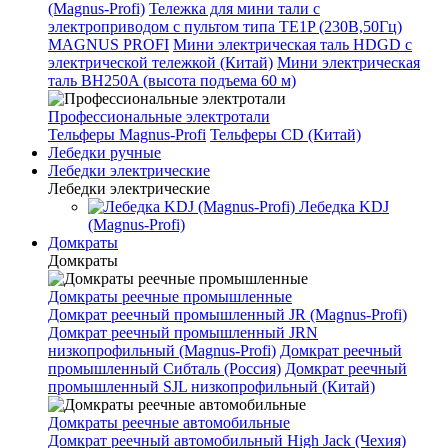
(Magnus-Profi)
Тележка для мини тали с
электроприводом с пультом типа TE1P (230В,50Гц)
MAGNUS PROFI
Мини электрическая таль HDGD с
электрической тележкой (Китай)
Мини электрическая
таль BH250A (высота подъема 60 м)
Профессиональные электротали
Тельферы Magnus-Profi
Тельферы CD (Китай)
Лебедки ручные
Лебедки электрические
Лебедки электрические
Лебедка KDJ
(Magnus-Profi)
Домкраты
Домкраты
Домкраты реечные промышленные
Домкрат реечный промышленный JR (Magnus-Profi)
Домкрат реечный промышленный JRN
низкопрофильный (Magnus-Profi)
Домкрат реечный
промышленный Сибталь (Россия)
Домкрат реечный
промышленный SJL низкопрофильный (Китай)
Домкраты реечные автомобильные
Домкрат реечный автомобильный High Jack (Чехия)