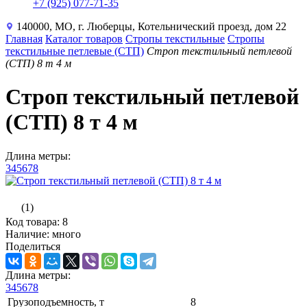
+7 (925) 077-71-35
140000, МО, г. Люберцы, Котельнический проезд, дом 22
Главная
Каталог товаров
Стропы текстильные
Стропы
текстильные петлевые (СТП)
Строп текстильный петлевой
(СТП) 8 т 4 м
Строп текстильный петлевой
(СТП) 8 т 4 м
Длина метры:
3
4
5
6
7
8
(1)
Код товара: 8
Наличие: много
Поделиться
Длина метры:
3
4
5
6
7
8
Грузоподъемность, т
8