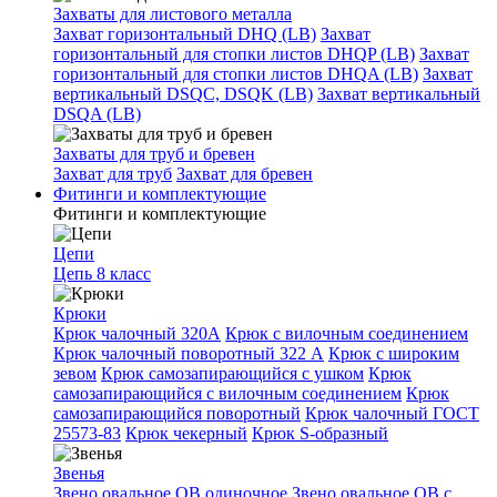
Захваты для листового металла
Захват горизонтальный DHQ (LB)
Захват
горизонтальный для стопки листов DHQP (LB)
Захват
горизонтальный для стопки листов DHQA (LB)
Захват
вертикальный DSQC, DSQK (LB)
Захват вертикальный
DSQA (LB)
Захваты для труб и бревен
Захват для труб
Захват для бревен
Фитинги и комплектующие
Фитинги и комплектующие
Цепи
Цепь 8 класс
Крюки
Крюк чалочный 320А
Крюк с вилочным соединением
Крюк чалочный поворотный 322 А
Крюк с широким
зевом
Крюк самозапирающийся с ушком
Крюк
самозапирающийся с вилочным соединением
Крюк
самозапирающийся поворотный
Крюк чалочный ГОСТ
25573-83
Крюк чекерный
Крюк S-образный
Звенья
Звено овальное OB одиночное
Звено овальное ОВ с