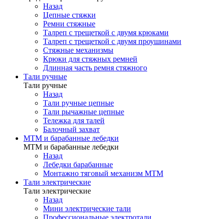
Назад
Цепные стяжки
Ремни стяжные
Талреп с трещеткой с двумя крюками
Талреп с трещеткой с двумя проушинами
Стяжные механизмы
Крюки для стяжных ремней
Длинная часть ремня стяжного
Тали ручные
Тали ручные
Назад
Тали ручные цепные
Тали рычажные цепные
Тележка для талей
Балочный захват
МТМ и барабанные лебедки
МТМ и барабанные лебедки
Назад
Лебедки барабанные
Монтажно тяговый механизм МТМ
Тали электрические
Тали электрические
Назад
Мини электрические тали
Профессиональные электротали