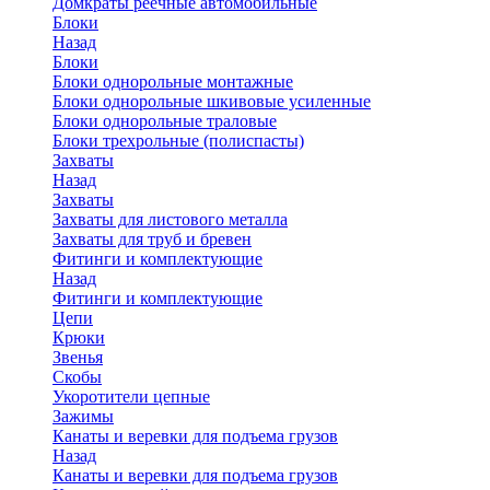
Домкраты реечные автомобильные
Блоки
Назад
Блоки
Блоки однорольные монтажные
Блоки однорольные шкивовые усиленные
Блоки однорольные траловые
Блоки трехрольные (полиспасты)
Захваты
Назад
Захваты
Захваты для листового металла
Захваты для труб и бревен
Фитинги и комплектующие
Назад
Фитинги и комплектующие
Цепи
Крюки
Звенья
Скобы
Укоротители цепные
Зажимы
Канаты и веревки для подъема грузов
Назад
Канаты и веревки для подъема грузов