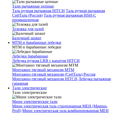
Тали рычажные цепные
Таль ручная рычажная HITCH
Таль ручная рычажная
СибТаль (Россия)
Таль ручная рычажная HSH-C
промышленная
Тележка для талей
Балочный захват
МТМ и барабанные лебедки
МТМ и барабанные лебедки
Лебедки барабанные
Лебедка ручная LRB с канатом HITCH
Монтажно тяговый механизм МТМ
Монтажно-тяговый механизм (СибТаль) Россия
Монтажно-тяговый механизм HITCH
Лебедка рычажная
гаражная
Тали электрические
Тали электрические
Мини электрические тали
Мини электрическая таль стационарная МЕН (Magnus-
Profi)
Мини электрическая таль комбинированная МЕН