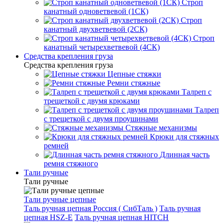
Строп
канатный одноветвевой (1СК)
Строп
канатный двухветвевой (2СК)
Строп
канатный четырехветвевой (4СК)
Средства крепления груза
Средства крепления груза
Цепные стяжки
Ремни стяжные
Талреп с
трещеткой с двумя крюками
Талреп
с трещеткой с двумя проушинами
Стяжные механизмы
Крюки для стяжных
ремней
Длинная часть
ремня стяжного
Тали ручные
Тали ручные
Тали ручные цепные
Таль ручная цепная Россия ( СибТаль )
Таль ручная
цепная HSZ-E
Таль ручная цепная HITCH