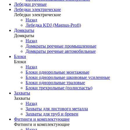
Лебедки ручные
Лебедки электрические
Лебедки электрические
Назад
Лебедка KDJ (Magnus-Profi)
Домкраты
Домкраты
Назад
Домкраты реечные промышленные
Домкраты реечные автомобильные
Блоки
Блоки
Назад
Блоки однорольные монтажные
Блоки однорольные шкивовые усиленные
Блоки однорольные траловые
Блоки трехрольные (полиспасты)
Захваты
Захваты
Назад
Захваты для листового металла
Захваты для труб и бревен
Фитинги и комплектующие
Фитинги и комплектующие
Назад