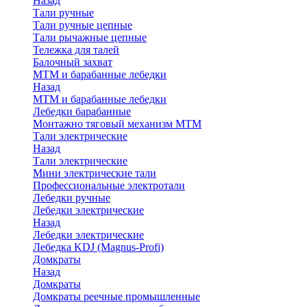
Назад
Тали ручные
Тали ручные цепные
Тали рычажные цепные
Тележка для талей
Балочный захват
МТМ и барабанные лебедки
Назад
МТМ и барабанные лебедки
Лебедки барабанные
Монтажно тяговый механизм МТМ
Тали электрические
Назад
Тали электрические
Мини электрические тали
Профессиональные электротали
Лебедки ручные
Лебедки электрические
Назад
Лебедки электрические
Лебедка KDJ (Magnus-Profi)
Домкраты
Назад
Домкраты
Домкраты реечные промышленные