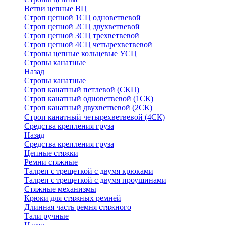
Ветви цепные ВЦ
Строп цепной 1СЦ одноветвевой
Строп цепной 2СЦ двухветвевой
Строп цепной 3СЦ трехветвевой
Строп цепной 4СЦ четырехветвевой
Стропы цепные кольцевые УСЦ
Стропы канатные
Назад
Стропы канатные
Строп канатный петлевой (СКП)
Строп канатный одноветвевой (1СК)
Строп канатный двухветвевой (2СК)
Строп канатный четырехветвевой (4СК)
Средства крепления груза
Назад
Средства крепления груза
Цепные стяжки
Ремни стяжные
Талреп с трещеткой с двумя крюками
Талреп с трещеткой с двумя проушинами
Стяжные механизмы
Крюки для стяжных ремней
Длинная часть ремня стяжного
Тали ручные