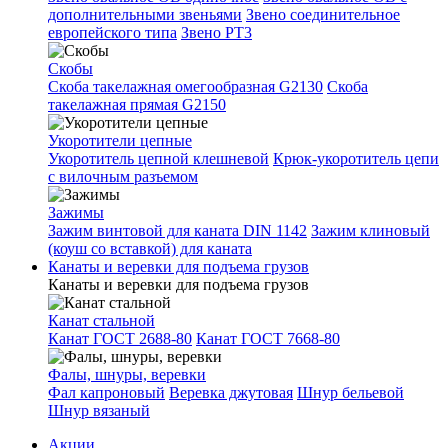
дополнительными звеньями
Звено соединительное
европейского типа
Звено РТ3
Скобы
Скоба такелажная омегообразная G2130
Скоба
такелажная прямая G2150
Укоротители цепные
Укоротитель цепной клешневой
Крюк-укоротитель цепи
с вилочным разъемом
Зажимы
Зажим винтовой для каната DIN 1142
Зажим клиновый
(коуш со вставкой) для каната
Канаты и веревки для подъема грузов
Канаты и веревки для подъема грузов
Канат стальной
Канат ГОСТ 2688-80
Канат ГОСТ 7668-80
Фалы, шнуры, веревки
Фал капроновый
Веревка джутовая
Шнур бельевой
Шнур вязаный
Акции