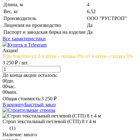
Длина, м
4
Вес, кг
6,52
Производитель
ООО "РУСТРОП"
Лицензия на производство
Да
Паспорт и заводская бирка на изделие
Да
Все характеристики
Купить в Telegram
Акция!
При покупке от 2-х штук - скидка 3%, от 4 штук - скидка 5%
3 250 ₽
/ шт.
До конца акции осталось:
00
дн.
00
час.
00
мин.
Общая стоимость:
3 250
₽
В корзину
Быстрый заказ
Строп текстильный петлевой (СТП) 8 т 4 м
(1)
Наличие: много