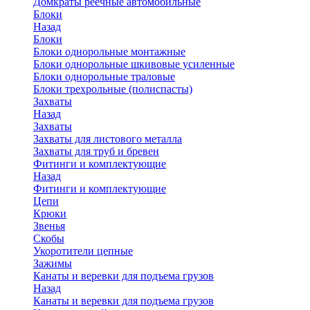
Домкраты реечные автомобильные
Блоки
Назад
Блоки
Блоки однорольные монтажные
Блоки однорольные шкивовые усиленные
Блоки однорольные траловые
Блоки трехрольные (полиспасты)
Захваты
Назад
Захваты
Захваты для листового металла
Захваты для труб и бревен
Фитинги и комплектующие
Назад
Фитинги и комплектующие
Цепи
Крюки
Звенья
Скобы
Укоротители цепные
Зажимы
Канаты и веревки для подъема грузов
Назад
Канаты и веревки для подъема грузов