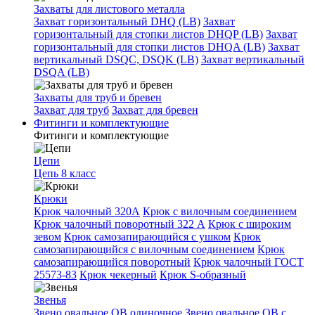
Захваты для листового металла
Захват горизонтальный DHQ (LB)
Захват
горизонтальный для стопки листов DHQP (LB)
Захват
горизонтальный для стопки листов DHQA (LB)
Захват
вертикальный DSQC, DSQK (LB)
Захват вертикальный
DSQA (LB)
Захваты для труб и бревен
Захват для труб
Захват для бревен
Фитинги и комплектующие
Фитинги и комплектующие
Цепи
Цепь 8 класс
Крюки
Крюк чалочный 320А
Крюк с вилочным соединением
Крюк чалочный поворотный 322 А
Крюк с широким
зевом
Крюк самозапирающийся с ушком
Крюк
самозапирающийся с вилочным соединением
Крюк
самозапирающийся поворотный
Крюк чалочный ГОСТ
25573-83
Крюк чекерный
Крюк S-образный
Звенья
Звено овальное OB одиночное
Звено овальное ОВ с