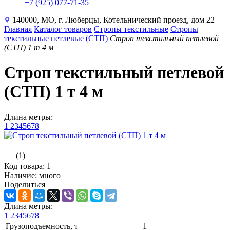
+7 (925) 077-71-35
140000, МО, г. Люберцы, Котельнический проезд, дом 22
Главная
Каталог товаров
Стропы текстильные
Стропы
текстильные петлевые (СТП)
Строп текстильный петлевой
(СТП) 1 т 4 м
Строп текстильный петлевой
(СТП) 1 т 4 м
Длина метры:
1
2
3
4
5
6
7
8
(1)
Код товара: 1
Наличие: много
Поделиться
Длина метры:
1
2
3
4
5
6
7
8
Грузоподъемность, т
1