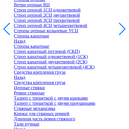
Ветви цепные ВЦ
Строп цепной 1СЦ одноветвевой
Строп цепной 2СЦ двухветвевой
Строп цепной 3СЦ трехветвевой
Строп цепной 4СЦ четырехветвевой
Стропы цепные кольцевые УСЦ
Стропы канатные
Назад
Стропы канатные
Строп канатный петлевой (СКП)
Строп канатный одноветвевой (1СК)
Строп канатный двухветвевой (2СК)
Строп канатный четырехветвевой (4СК)
Средства крепления груза
Назад
Средства крепления груза
Цепные стяжки
Ремни стяжные
Талреп с трещеткой с двумя крюками
Талреп с трещеткой с двумя проушинами
Стяжные механизмы
Крюки для стяжных ремней
Длинная часть ремня стяжного
Тали ручные