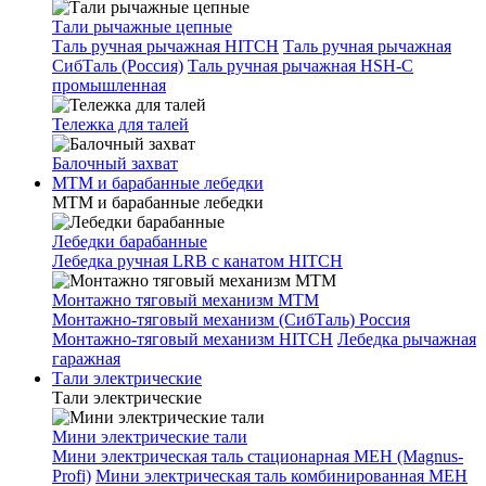
Тали рычажные цепные
Таль ручная рычажная HITCH
Таль ручная рычажная
СибТаль (Россия)
Таль ручная рычажная HSH-C
промышленная
Тележка для талей
Балочный захват
МТМ и барабанные лебедки
МТМ и барабанные лебедки
Лебедки барабанные
Лебедка ручная LRB с канатом HITCH
Монтажно тяговый механизм МТМ
Монтажно-тяговый механизм (СибТаль) Россия
Монтажно-тяговый механизм HITCH
Лебедка рычажная
гаражная
Тали электрические
Тали электрические
Мини электрические тали
Мини электрическая таль стационарная МЕН (Magnus-
Profi)
Мини электрическая таль комбинированная МЕН