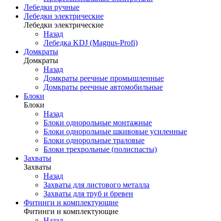
Лебедки ручные
Лебедки электрические
Лебедки электрические
Назад
Лебедка KDJ (Magnus-Profi)
Домкраты
Домкраты
Назад
Домкраты реечные промышленные
Домкраты реечные автомобильные
Блоки
Блоки
Назад
Блоки однорольные монтажные
Блоки однорольные шкивовые усиленные
Блоки однорольные траловые
Блоки трехрольные (полиспасты)
Захваты
Захваты
Назад
Захваты для листового металла
Захваты для труб и бревен
Фитинги и комплектующие
Фитинги и комплектующие
Назад