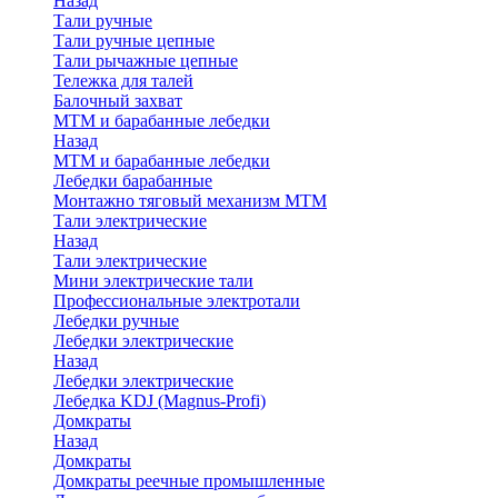
Назад
Тали ручные
Тали ручные цепные
Тали рычажные цепные
Тележка для талей
Балочный захват
МТМ и барабанные лебедки
Назад
МТМ и барабанные лебедки
Лебедки барабанные
Монтажно тяговый механизм МТМ
Тали электрические
Назад
Тали электрические
Мини электрические тали
Профессиональные электротали
Лебедки ручные
Лебедки электрические
Назад
Лебедки электрические
Лебедка KDJ (Magnus-Profi)
Домкраты
Назад
Домкраты
Домкраты реечные промышленные