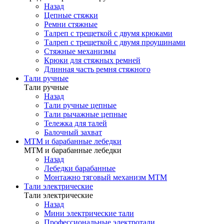
Назад
Цепные стяжки
Ремни стяжные
Талреп с трещеткой с двумя крюками
Талреп с трещеткой с двумя проушинами
Стяжные механизмы
Крюки для стяжных ремней
Длинная часть ремня стяжного
Тали ручные
Тали ручные
Назад
Тали ручные цепные
Тали рычажные цепные
Тележка для талей
Балочный захват
МТМ и барабанные лебедки
МТМ и барабанные лебедки
Назад
Лебедки барабанные
Монтажно тяговый механизм МТМ
Тали электрические
Тали электрические
Назад
Мини электрические тали
Профессиональные электротали