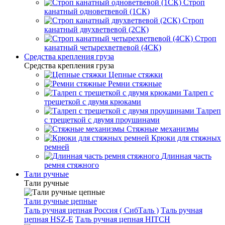
Строп
канатный одноветвевой (1СК)
Строп
канатный двухветвевой (2СК)
Строп
канатный четырехветвевой (4СК)
Средства крепления груза
Средства крепления груза
Цепные стяжки
Ремни стяжные
Талреп с
трещеткой с двумя крюками
Талреп
с трещеткой с двумя проушинами
Стяжные механизмы
Крюки для стяжных
ремней
Длинная часть
ремня стяжного
Тали ручные
Тали ручные
Тали ручные цепные
Таль ручная цепная Россия ( СибТаль )
Таль ручная
цепная HSZ-E
Таль ручная цепная HITCH