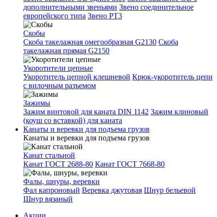
дополнительными звеньями
Звено соединительное
европейского типа
Звено РТ3
Скобы
Скоба такелажная омегообразная G2130
Скоба
такелажная прямая G2150
Укоротители цепные
Укоротитель цепной клешневой
Крюк-укоротитель цепи
с вилочным разъемом
Зажимы
Зажим винтовой для каната DIN 1142
Зажим клиновый
(коуш со вставкой) для каната
Канаты и веревки для подъема грузов
Канаты и веревки для подъема грузов
Канат стальной
Канат ГОСТ 2688-80
Канат ГОСТ 7668-80
Фалы, шнуры, веревки
Фал капроновый
Веревка джутовая
Шнур бельевой
Шнур вязаный
Акции