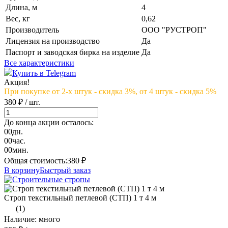
Длина, м
4
Вес, кг
0,62
Производитель
ООО "РУСТРОП"
Лицензия на производство
Да
Паспорт и заводская бирка на изделие
Да
Все характеристики
Купить в Telegram
Акция!
При покупке от 2-х штук - скидка 3%, от 4 штук - скидка 5%
380 ₽
/ шт.
До конца акции осталось:
00
дн.
00
час.
00
мин.
Общая стоимость:
380
₽
В корзину
Быстрый заказ
Строп текстильный петлевой (СТП) 1 т 4 м
(1)
Наличие: много