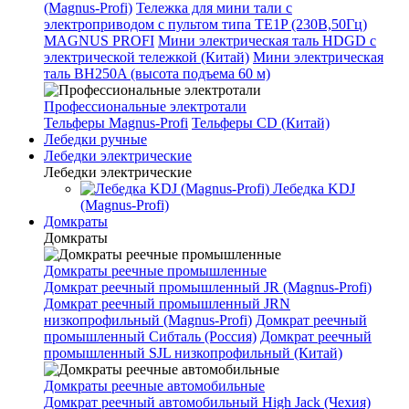
(Magnus-Profi)
Тележка для мини тали с
электроприводом с пультом типа TE1P (230В,50Гц)
MAGNUS PROFI
Мини электрическая таль HDGD с
электрической тележкой (Китай)
Мини электрическая
таль BH250A (высота подъема 60 м)
Профессиональные электротали
Тельферы Magnus-Profi
Тельферы CD (Китай)
Лебедки ручные
Лебедки электрические
Лебедки электрические
Лебедка KDJ
(Magnus-Profi)
Домкраты
Домкраты
Домкраты реечные промышленные
Домкрат реечный промышленный JR (Magnus-Profi)
Домкрат реечный промышленный JRN
низкопрофильный (Magnus-Profi)
Домкрат реечный
промышленный Сибталь (Россия)
Домкрат реечный
промышленный SJL низкопрофильный (Китай)
Домкраты реечные автомобильные
Домкрат реечный автомобильный High Jack (Чехия)