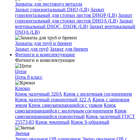
Захваты для листового металла
Захват горизонтальный DHQ (LB)
Захват
горизонтальный для стопки листов DHQP (LB)
Захват
горизонтальный для стопки листов DHQA (LB)
Захват
вертикальный DSQC, DSQK (LB)
Захват вертикальный
DSQA (LB)
Захваты для труб и бревен
Захват для труб
Захват для бревен
Фитинги и комплектующие
Фитинги и комплектующие
Цепи
Цепь 8 класс
Крюки
Крюк чалочный 320А
Крюк с вилочным соединением
Крюк чалочный поворотный 322 А
Крюк с широким
зевом
Крюк самозапирающийся с ушком
Крюк
самозапирающийся с вилочным соединением
Крюк
самозапирающийся поворотный
Крюк чалочный ГОСТ
25573-83
Крюк чекерный
Крюк S-образный
Звенья
Звено овальное OB одиночное
Звено овальное ОВ с