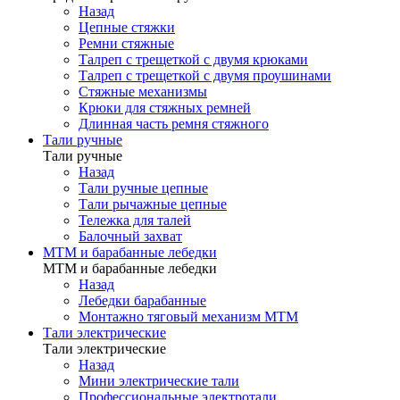
Назад
Цепные стяжки
Ремни стяжные
Талреп с трещеткой с двумя крюками
Талреп с трещеткой с двумя проушинами
Стяжные механизмы
Крюки для стяжных ремней
Длинная часть ремня стяжного
Тали ручные
Тали ручные
Назад
Тали ручные цепные
Тали рычажные цепные
Тележка для талей
Балочный захват
МТМ и барабанные лебедки
МТМ и барабанные лебедки
Назад
Лебедки барабанные
Монтажно тяговый механизм МТМ
Тали электрические
Тали электрические
Назад
Мини электрические тали
Профессиональные электротали