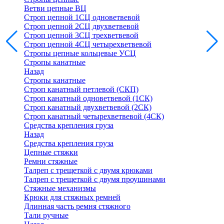
Ветви цепные ВЦ
Строп цепной 1СЦ одноветвевой
Строп цепной 2СЦ двухветвевой
Строп цепной 3СЦ трехветвевой
Строп цепной 4СЦ четырехветвевой
Стропы цепные кольцевые УСЦ
Стропы канатные
Назад
Стропы канатные
Строп канатный петлевой (СКП)
Строп канатный одноветвевой (1СК)
Строп канатный двухветвевой (2СК)
Строп канатный четырехветвевой (4СК)
Средства крепления груза
Назад
Средства крепления груза
Цепные стяжки
Ремни стяжные
Талреп с трещеткой с двумя крюками
Талреп с трещеткой с двумя проушинами
Стяжные механизмы
Крюки для стяжных ремней
Длинная часть ремня стяжного
Тали ручные