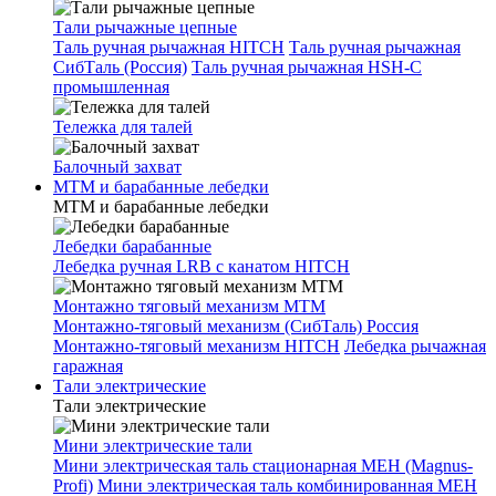
Тали рычажные цепные
Таль ручная рычажная HITCH
Таль ручная рычажная
СибТаль (Россия)
Таль ручная рычажная HSH-C
промышленная
Тележка для талей
Балочный захват
МТМ и барабанные лебедки
МТМ и барабанные лебедки
Лебедки барабанные
Лебедка ручная LRB с канатом HITCH
Монтажно тяговый механизм МТМ
Монтажно-тяговый механизм (СибТаль) Россия
Монтажно-тяговый механизм HITCH
Лебедка рычажная
гаражная
Тали электрические
Тали электрические
Мини электрические тали
Мини электрическая таль стационарная МЕН (Magnus-
Profi)
Мини электрическая таль комбинированная МЕН