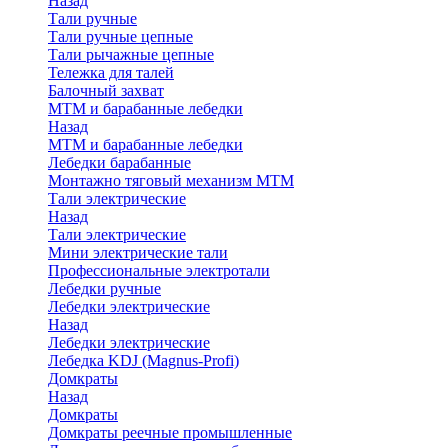
Назад
Тали ручные
Тали ручные цепные
Тали рычажные цепные
Тележка для талей
Балочный захват
МТМ и барабанные лебедки
Назад
МТМ и барабанные лебедки
Лебедки барабанные
Монтажно тяговый механизм МТМ
Тали электрические
Назад
Тали электрические
Мини электрические тали
Профессиональные электротали
Лебедки ручные
Лебедки электрические
Назад
Лебедки электрические
Лебедка KDJ (Magnus-Profi)
Домкраты
Назад
Домкраты
Домкраты реечные промышленные