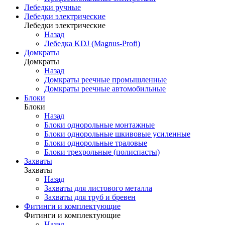
Лебедки ручные
Лебедки электрические
Лебедки электрические
Назад
Лебедка KDJ (Magnus-Profi)
Домкраты
Домкраты
Назад
Домкраты реечные промышленные
Домкраты реечные автомобильные
Блоки
Блоки
Назад
Блоки однорольные монтажные
Блоки однорольные шкивовые усиленные
Блоки однорольные траловые
Блоки трехрольные (полиспасты)
Захваты
Захваты
Назад
Захваты для листового металла
Захваты для труб и бревен
Фитинги и комплектующие
Фитинги и комплектующие
Назад