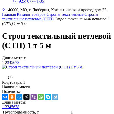
+7 (925) 077-71-35
140000, МО, г. Люберцы, Котельнический проезд, дом 22
Главная
Каталог товаров
Стропы текстильные
Стропы
текстильные петлевые (СТП)
Строп текстильный петлевой
(СТП) 1 т 5 м
Строп текстильный петлевой
(СТП) 1 т 5 м
Длина метры:
1
2
3
4
5
6
7
8
(1)
Код товара: 1
Наличие: много
Поделиться
Длина метры:
1
2
3
4
5
6
7
8
Грузоподъемность, т
1