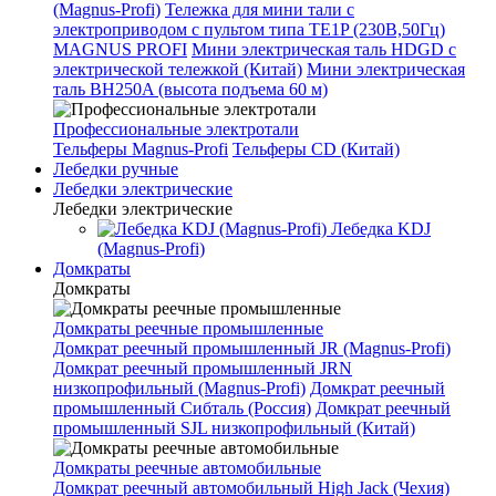
(Magnus-Profi)
Тележка для мини тали с
электроприводом с пультом типа TE1P (230В,50Гц)
MAGNUS PROFI
Мини электрическая таль HDGD с
электрической тележкой (Китай)
Мини электрическая
таль BH250A (высота подъема 60 м)
Профессиональные электротали
Тельферы Magnus-Profi
Тельферы CD (Китай)
Лебедки ручные
Лебедки электрические
Лебедки электрические
Лебедка KDJ
(Magnus-Profi)
Домкраты
Домкраты
Домкраты реечные промышленные
Домкрат реечный промышленный JR (Magnus-Profi)
Домкрат реечный промышленный JRN
низкопрофильный (Magnus-Profi)
Домкрат реечный
промышленный Сибталь (Россия)
Домкрат реечный
промышленный SJL низкопрофильный (Китай)
Домкраты реечные автомобильные
Домкрат реечный автомобильный High Jack (Чехия)