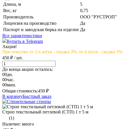
Длина, м
5
Вес, кг
0,75
Производитель
ООО "РУСТРОП"
Лицензия на производство
Да
Паспорт и заводская бирка на изделие
Да
Все характеристики
Купить в Telegram
Акция!
При покупке от 2-х штук - скидка 3%, от 4 штук - скидка 5%
450 ₽
/ шт.
До конца акции осталось:
00
дн.
00
час.
00
мин.
Общая стоимость:
450
₽
В корзину
Быстрый заказ
Строп текстильный петлевой (СТП) 1 т 5 м
(1)
Наличие: много