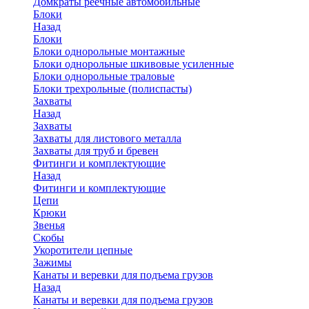
Домкраты реечные автомобильные
Блоки
Назад
Блоки
Блоки однорольные монтажные
Блоки однорольные шкивовые усиленные
Блоки однорольные траловые
Блоки трехрольные (полиспасты)
Захваты
Назад
Захваты
Захваты для листового металла
Захваты для труб и бревен
Фитинги и комплектующие
Назад
Фитинги и комплектующие
Цепи
Крюки
Звенья
Скобы
Укоротители цепные
Зажимы
Канаты и веревки для подъема грузов
Назад
Канаты и веревки для подъема грузов