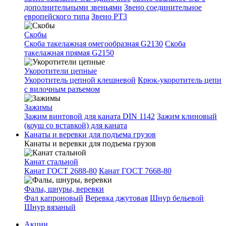
дополнительными звеньями
Звено соединительное
европейского типа
Звено РТ3
Скобы
Скоба такелажная омегообразная G2130
Скоба
такелажная прямая G2150
Укоротители цепные
Укоротитель цепной клешневой
Крюк-укоротитель цепи
с вилочным разъемом
Зажимы
Зажим винтовой для каната DIN 1142
Зажим клиновый
(коуш со вставкой) для каната
Канаты и веревки для подъема грузов
Канаты и веревки для подъема грузов
Канат стальной
Канат ГОСТ 2688-80
Канат ГОСТ 7668-80
Фалы, шнуры, веревки
Фал капроновый
Веревка джутовая
Шнур бельевой
Шнур вязаный
Акции