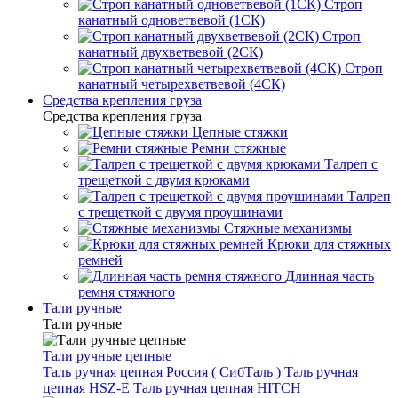
Строп
канатный одноветвевой (1СК)
Строп
канатный двухветвевой (2СК)
Строп
канатный четырехветвевой (4СК)
Средства крепления груза
Средства крепления груза
Цепные стяжки
Ремни стяжные
Талреп с
трещеткой с двумя крюками
Талреп
с трещеткой с двумя проушинами
Стяжные механизмы
Крюки для стяжных
ремней
Длинная часть
ремня стяжного
Тали ручные
Тали ручные
Тали ручные цепные
Таль ручная цепная Россия ( СибТаль )
Таль ручная
цепная HSZ-E
Таль ручная цепная HITCH