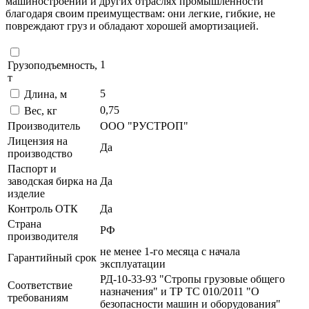
машиностроении и других отраслях промышленности
благодаря своим преимуществам: они легкие, гибкие, не
повреждают груз и обладают хорошей амортизацией.
1
Грузоподъемность,
т
5
Длина, м
0,75
Вес, кг
Производитель
ООО "РУСТРОП"
Лицензия на
Да
производство
Паспорт и
заводская бирка на
Да
изделие
Контроль ОТК
Да
Страна
РФ
производителя
не менее 1-го месяца с начала
Гарантийный срок
эксплуатации
РД-10-33-93 "Стропы грузовые общего
Соответствие
назначения" и ТР ТС 010/2011 "О
требованиям
безопасности машин и оборудования"