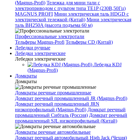
(Magnus-Profi)
Тележка для мини тали с
электроприводом с пультом типа TE1P (230В,50Гц)
MAGNUS PROFI
Мини электрическая таль HDGD с
электрической тележкой (Китай)
Мини электрическая
таль BH250A (высота подъема 60 м)
Профессиональные электротали
Тельферы Magnus-Profi
Тельферы CD (Китай)
Лебедки ручные
Лебедки электрические
Лебедки электрические
Лебедка KDJ
(Magnus-Profi)
Домкраты
Домкраты
Домкраты реечные промышленные
Домкрат реечный промышленный JR (Magnus-Profi)
Домкрат реечный промышленный JRN
низкопрофильный (Magnus-Profi)
Домкрат реечный
промышленный Сибталь (Россия)
Домкрат реечный
промышленный SJL низкопрофильный (Китай)
Домкраты реечные автомобильные
Домкрат реечный автомобильный High Jack (Чехия)