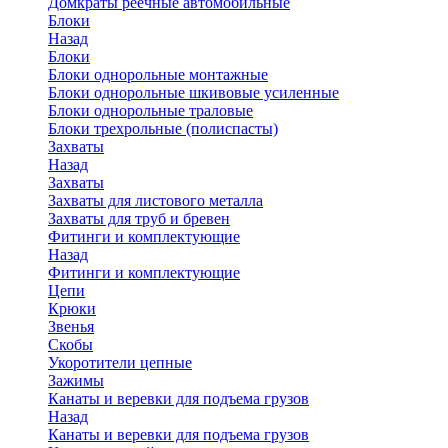
Домкраты реечные автомобильные
Блоки
Назад
Блоки
Блоки однорольные монтажные
Блоки однорольные шкивовые усиленные
Блоки однорольные траловые
Блоки трехрольные (полиспасты)
Захваты
Назад
Захваты
Захваты для листового металла
Захваты для труб и бревен
Фитинги и комплектующие
Назад
Фитинги и комплектующие
Цепи
Крюки
Звенья
Скобы
Укоротители цепные
Зажимы
Канаты и веревки для подъема грузов
Назад
Канаты и веревки для подъема грузов