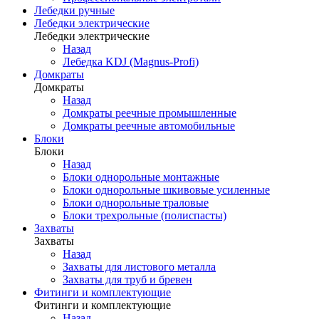
Лебедки ручные
Лебедки электрические
Лебедки электрические
Назад
Лебедка KDJ (Magnus-Profi)
Домкраты
Домкраты
Назад
Домкраты реечные промышленные
Домкраты реечные автомобильные
Блоки
Блоки
Назад
Блоки однорольные монтажные
Блоки однорольные шкивовые усиленные
Блоки однорольные траловые
Блоки трехрольные (полиспасты)
Захваты
Захваты
Назад
Захваты для листового металла
Захваты для труб и бревен
Фитинги и комплектующие
Фитинги и комплектующие
Назад