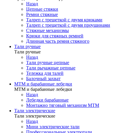
Назад
Цепные стяжки
Ремни стяжные
Талреп с трещеткой с двумя крюками
Талреп с трещеткой с двумя проушинами
Стяжные механизмы
Крюки для стяжных ремней
Длинная часть ремня стяжного
Тали ручные
Тали ручные
Назад
Тали ручные цепные
Тали рычажные цепные
Тележка для талей
Балочный захват
МТМ и барабанные лебедки
МТМ и барабанные лебедки
Назад
Лебедки барабанные
Монтажно тяговый механизм МТМ
Тали электрические
Тали электрические
Назад
Мини электрические тали
Профессиональные электротали