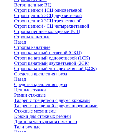
Ветви цепные ВЦ
Строп цепной 1СЦ одноветвевой
Строп цепной 2СЦ двухветвевой
Строп цепной 3СЦ трехветвевой
Строп цепной 4СЦ четырехветвевой
Стропы цепные кольцевые УСЦ
Стропы канатные
Назад
Стропы канатные
Строп канатный петлевой (СКП)
Строп канатный одноветвевой (1СК)
Строп канатный двухветвевой (2СК)
Строп канатный четырехветвевой (4СК)
Средства крепления груза
Назад
Средства крепления груза
Цепные стяжки
Ремни стяжные
Талреп с трещеткой с двумя крюками
Талреп с трещеткой с двумя проушинами
Стяжные механизмы
Крюки для стяжных ремней
Длинная часть ремня стяжного
Тали ручные