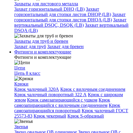
Захваты для листового металла
Захват горизонтальный DHQ (LB)
Захват
горизонтальный для стопки листов DHQP (LB)
Захват
горизонтальный для стопки листов DHQA (LB)
Захват
вертикальный DSQC, DSQK (LB)
Захват вертикальный
DSQA (LB)
Захваты для труб и бревен
Захват для труб
Захват для бревен
Фитинги и комплектующие
Фитинги и комплектующие
Цепи
Цепь 8 класс
Крюки
Крюк чалочный 320А
Крюк с вилочным соединением
Крюк чалочный поворотный 322 А
Крюк с широким
зевом
Крюк самозапирающийся с ушком
Крюк
самозапирающийся с вилочным соединением
Крюк
самозапирающийся поворотный
Крюк чалочный ГОСТ
25573-83
Крюк чекерный
Крюк S-образный
Звенья
Звено овальное OB одиночное
Звено овальное ОВ с