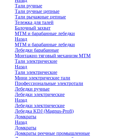
Назад
Тали ручные
Тали ручные цепные
Тали рычажные цепные
Тележка для талей
Балочный захват
МТМ и барабанные лебедки
Назад
МТМ и барабанные лебедки
Лебедки барабанные
Монтажно тяговый механизм МТМ
Тали электрические
Назад
Тали электрические
Мини электрические тали
Профессиональные электротали
Лебедки ручные
Лебедки электрические
Назад
Лебедки электрические
Лебедка KDJ (Magnus-Profi)
Домкраты
Назад
Домкраты
Домкраты реечные промышленные