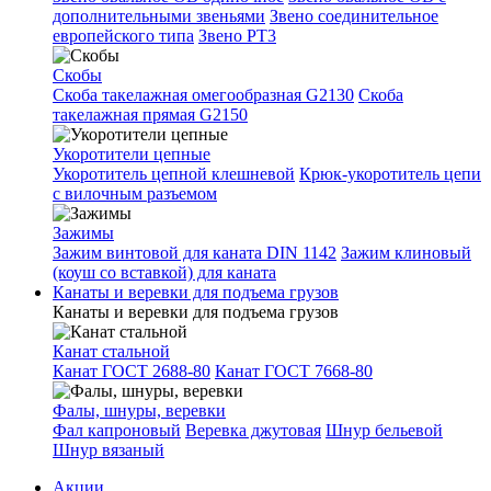
дополнительными звеньями
Звено соединительное
европейского типа
Звено РТ3
Скобы
Скоба такелажная омегообразная G2130
Скоба
такелажная прямая G2150
Укоротители цепные
Укоротитель цепной клешневой
Крюк-укоротитель цепи
с вилочным разъемом
Зажимы
Зажим винтовой для каната DIN 1142
Зажим клиновый
(коуш со вставкой) для каната
Канаты и веревки для подъема грузов
Канаты и веревки для подъема грузов
Канат стальной
Канат ГОСТ 2688-80
Канат ГОСТ 7668-80
Фалы, шнуры, веревки
Фал капроновый
Веревка джутовая
Шнур бельевой
Шнур вязаный
Акции