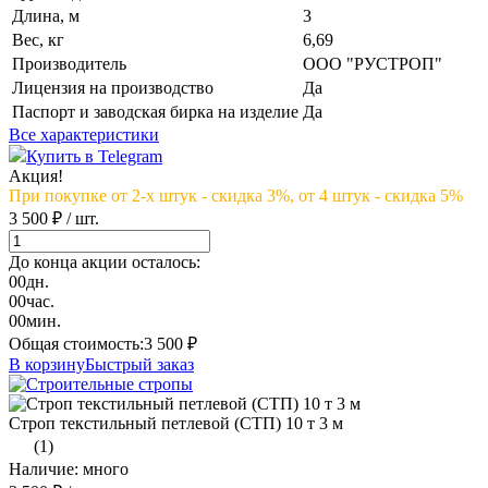
Длина, м
3
Вес, кг
6,69
Производитель
ООО "РУСТРОП"
Лицензия на производство
Да
Паспорт и заводская бирка на изделие
Да
Все характеристики
Купить в Telegram
Акция!
При покупке от 2-х штук - скидка 3%, от 4 штук - скидка 5%
3 500 ₽
/ шт.
До конца акции осталось:
00
дн.
00
час.
00
мин.
Общая стоимость:
3 500
₽
В корзину
Быстрый заказ
Строп текстильный петлевой (СТП) 10 т 3 м
(1)
Наличие: много