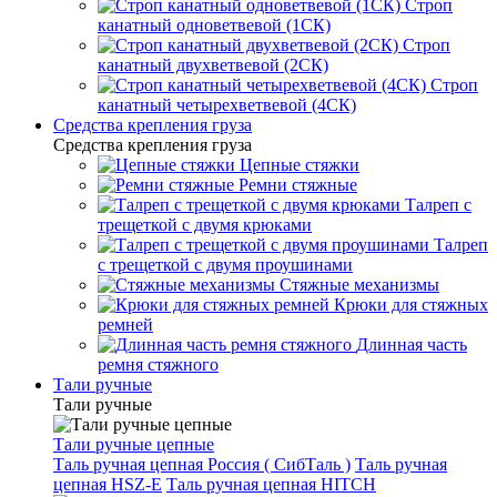
Строп
канатный одноветвевой (1СК)
Строп
канатный двухветвевой (2СК)
Строп
канатный четырехветвевой (4СК)
Средства крепления груза
Средства крепления груза
Цепные стяжки
Ремни стяжные
Талреп с
трещеткой с двумя крюками
Талреп
с трещеткой с двумя проушинами
Стяжные механизмы
Крюки для стяжных
ремней
Длинная часть
ремня стяжного
Тали ручные
Тали ручные
Тали ручные цепные
Таль ручная цепная Россия ( СибТаль )
Таль ручная
цепная HSZ-E
Таль ручная цепная HITCH