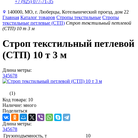
+7 (925) 077-71-35
140000, МО, г. Люберцы, Котельнический проезд, дом 22
Главная
Каталог товаров
Стропы текстильные
Стропы
текстильные петлевые (СТП)
Строп текстильный петлевой
(СТП) 10 т 3 м
Строп текстильный петлевой
(СТП) 10 т 3 м
Длина метры:
3
4
5
6
7
8
(1)
Код товара: 10
Наличие: много
Поделиться
Длина метры:
3
4
5
6
7
8
Грузоподъемность, т
10