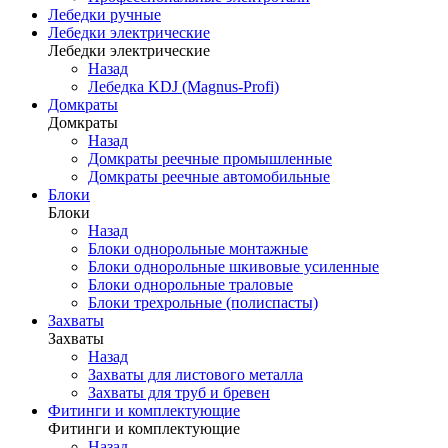
Лебедки ручные
Лебедки электрические
Лебедки электрические
Назад
Лебедка KDJ (Magnus-Profi)
Домкраты
Домкраты
Назад
Домкраты реечные промышленные
Домкраты реечные автомобильные
Блоки
Блоки
Назад
Блоки однорольные монтажные
Блоки однорольные шкивовые усиленные
Блоки однорольные траловые
Блоки трехрольные (полиспасты)
Захваты
Захваты
Назад
Захваты для листового металла
Захваты для труб и бревен
Фитинги и комплектующие
Фитинги и комплектующие
Назад