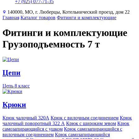
+7 (925) 077-71-35
140000, МО, г. Люберцы, Котельнический проезд, дом 22
Главная
Каталог товаров
Фитинги и комплектующие
Фитинги и комплектующие
Грузоподъемность 7 т
Цепи
Цепь 8 класс
Крюки
Крюк чалочный 320А
Крюк с вилочным соединением
Крюк
чалочный поворотный 322 А
Крюк с широким зевом
Крюк
самозапирающийся с ушком
Крюк самозапирающийся с
вилочным соединением
Крюк самозапирающийся