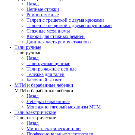
Назад
Цепные стяжки
Ремни стяжные
Талреп с трещеткой с двумя крюками
Талреп с трещеткой с двумя проушинами
Стяжные механизмы
Крюки для стяжных ремней
Длинная часть ремня стяжного
Тали ручные
Тали ручные
Назад
Тали ручные цепные
Тали рычажные цепные
Тележка для талей
Балочный захват
МТМ и барабанные лебедки
МТМ и барабанные лебедки
Назад
Лебедки барабанные
Монтажно тяговый механизм МТМ
Тали электрические
Тали электрические
Назад
Мини электрические тали
Профессиональные электротали