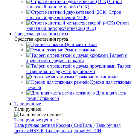
Строп
канатный одноветвевой (1СК)
Строп
канатный двухветвевой (2СК)
Строп
канатный четырехветвевой (4СК)
Средства крепления груза
Средства крепления груза
Цепные стяжки
Ремни стяжные
Талреп с
трещеткой с двумя крюками
Талреп
с трещеткой с двумя проушинами
Стяжные механизмы
Крюки для стяжных
ремней
Длинная часть
ремня стяжного
Тали ручные
Тали ручные
Тали ручные цепные
Таль ручная цепная Россия ( СибТаль )
Таль ручная
цепная HSZ-E
Таль ручная цепная HITCH