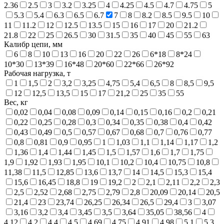
2.36
2.5
3
3.2
3.25
4
4.25
4.5
4.7
4.75
5
5.3
5.4
6.3
6.5
6.7
7
8
8.2
8.5
9.5
10
11
11.2
12
12.5
13.5
15
16
17
20
21.2
21.8
22
25
26.5
30
31.5
35
40
45
55
63
Калибр цепи, мм
6
8
10
13
16
20
22
26
6*18
8*24
10*30
13*39
16*48
20*60
22*66
26*92
Рабочая нагрузка, т
1
1,5
2
3,2
3,25
4,75
5,4
6,5
8
8,5
9,5
12
12,5
13,5
15
17
21,2
25
35
55
Вес, кг
0,02
0,04
0,08
0,09
0,14
0,15
0,16
0,2
0,21
0,22
0,25
0,28
0,3
0,34
0,35
0,38
0,4
0,42
0,43
0,49
0,5
0,57
0,67
0,68
0,7
0,76
0,77
0,8
0,81
0,9
0,95
1
1,03
1,1
1,14
1,17
1,2
1,36
1,4
1,44
1,45
1,5
1,57
1,6
1,7
1,75
1,9
1,92
1,93
1,95
10,1
10,2
10,4
10,75
10,8
11,38
11,5
12,85
13,6
13,7
14
14,5
15,3
15,4
15,6
16,45
18,8
19
19,2
2
2,1
2,11
2,2
2,3
2,5
2,52
2,68
2,75
2,79
2,8
20,09
20,14
20,5
21,4
23
23,74
26,25
26,34
26,5
29,4
3
3,07
3,16
3,2
3,4
3,45
3,5
3,64
35,05
38,56
4
4,12
4,2
4,4
4,5
4,69
4,75
4,91
4,98
5,1
5,3