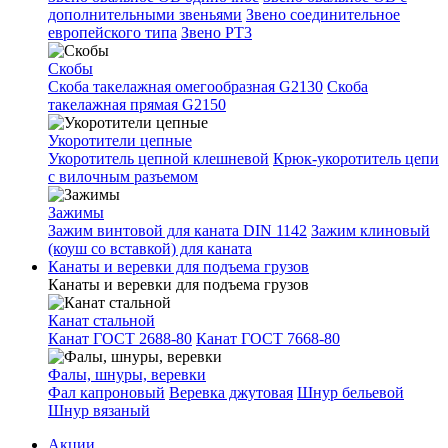
дополнительными звеньями
Звено соединительное
европейского типа
Звено РТ3
Скобы
Скоба такелажная омегообразная G2130
Скоба
такелажная прямая G2150
Укоротители цепные
Укоротитель цепной клешневой
Крюк-укоротитель цепи
с вилочным разъемом
Зажимы
Зажим винтовой для каната DIN 1142
Зажим клиновый
(коуш со вставкой) для каната
Канаты и веревки для подъема грузов
Канаты и веревки для подъема грузов
Канат стальной
Канат ГОСТ 2688-80
Канат ГОСТ 7668-80
Фалы, шнуры, веревки
Фал капроновый
Веревка джутовая
Шнур бельевой
Шнур вязаный
Акции