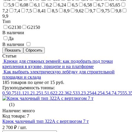
5,9
6,08
6,1
6,2
6,24
6,5
6,58
6,7
65,65
7,2
7,4
7,5
8,41
8,5
8,9
9,62
9,7
9,75
9,8
9,9
Тип
G2130
G2150
В наличии
Да
В наличии
Статьи
Крюки для стяжных ремней: как подобрать под точки
крепления в кузове, прицепе и на платформе
Как выбрать электрическую лебёдку для строительной
площадки и склада
185 товаров по цене от 15 руб.
Грузоподъемность тонны:
0.5
0.75
1
1.12
1.2
1.25
1.5
1.6
2
2.2
2.36
2.5
3
3.2
3.25
4
4.25
4.5
4.7
4.75
5
5.3
(1)
Наличие: много
Код товара: 7
Крюк чалочный тип 322А с вертлюгом 7 т
2 700 ₽
/ шт.