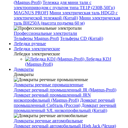
(Magnus-Profi)
Тележка для мини тали с
электроприводом с пультом типа TE1P (230В,50Гц)
MAGNUS PROFI
Мини электрическая таль HDGD с
электрической тележкой (Китай)
Мини электрическая
таль BH250A (высота подъема 60 м)
Профессиональные электротали
Тельферы Magnus-Profi
Тельферы CD (Китай)
Лебедки ручные
Лебедки электрические
Лебедки электрические
Лебедка KDJ
(Magnus-Profi)
Домкраты
Домкраты
Домкраты реечные промышленные
Домкрат реечный промышленный JR (Magnus-Profi)
Домкрат реечный промышленный JRN
низкопрофильный (Magnus-Profi)
Домкрат реечный
промышленный Сибталь (Россия)
Домкрат реечный
промышленный SJL низкопрофильный (Китай)
Домкраты реечные автомобильные
Домкрат реечный автомобильный High Jack (Чехия)