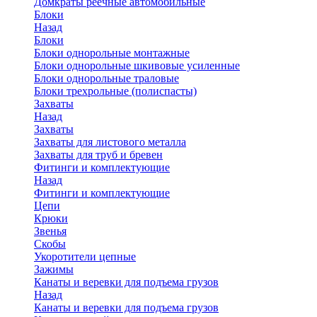
Домкраты реечные автомобильные
Блоки
Назад
Блоки
Блоки однорольные монтажные
Блоки однорольные шкивовые усиленные
Блоки однорольные траловые
Блоки трехрольные (полиспасты)
Захваты
Назад
Захваты
Захваты для листового металла
Захваты для труб и бревен
Фитинги и комплектующие
Назад
Фитинги и комплектующие
Цепи
Крюки
Звенья
Скобы
Укоротители цепные
Зажимы
Канаты и веревки для подъема грузов
Назад
Канаты и веревки для подъема грузов