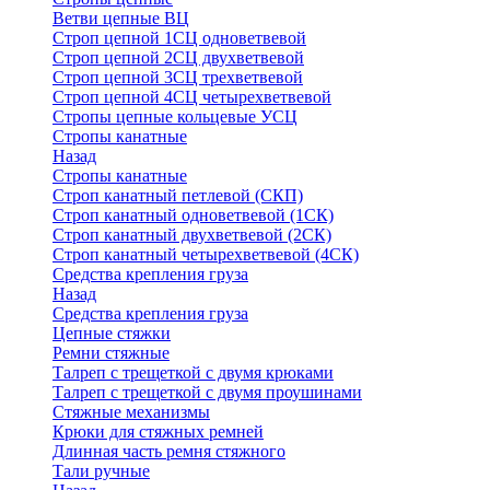
Ветви цепные ВЦ
Строп цепной 1СЦ одноветвевой
Строп цепной 2СЦ двухветвевой
Строп цепной 3СЦ трехветвевой
Строп цепной 4СЦ четырехветвевой
Стропы цепные кольцевые УСЦ
Стропы канатные
Назад
Стропы канатные
Строп канатный петлевой (СКП)
Строп канатный одноветвевой (1СК)
Строп канатный двухветвевой (2СК)
Строп канатный четырехветвевой (4СК)
Средства крепления груза
Назад
Средства крепления груза
Цепные стяжки
Ремни стяжные
Талреп с трещеткой с двумя крюками
Талреп с трещеткой с двумя проушинами
Стяжные механизмы
Крюки для стяжных ремней
Длинная часть ремня стяжного
Тали ручные