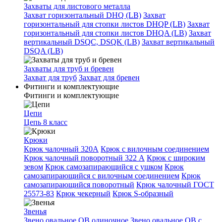
Захваты для листового металла
Захват горизонтальный DHQ (LB)
Захват
горизонтальный для стопки листов DHQP (LB)
Захват
горизонтальный для стопки листов DHQA (LB)
Захват
вертикальный DSQC, DSQK (LB)
Захват вертикальный
DSQA (LB)
Захваты для труб и бревен
Захват для труб
Захват для бревен
Фитинги и комплектующие
Фитинги и комплектующие
Цепи
Цепь 8 класс
Крюки
Крюк чалочный 320А
Крюк с вилочным соединением
Крюк чалочный поворотный 322 А
Крюк с широким
зевом
Крюк самозапирающийся с ушком
Крюк
самозапирающийся с вилочным соединением
Крюк
самозапирающийся поворотный
Крюк чалочный ГОСТ
25573-83
Крюк чекерный
Крюк S-образный
Звенья
Звено овальное OB одиночное
Звено овальное ОВ с