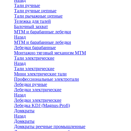
Назад
Тали ручные
Тали ручные цепные
Тали рычажные цепные
Тележка для талей
Балочный захват
МТМ и барабанные лебедки
Назад
МТМ и барабанные лебедки
Лебедки барабанные
Монтажно тяговый механизм МТМ
Тали электрические
Назад
Тали электрические
Мини электрические тали
Профессиональные электротали
Лебедки ручные
Лебедки электрические
Назад
Лебедки электрические
Лебедка KDJ (Magnus-Profi)
Домкраты
Назад
Домкраты
Домкраты реечные промышленные