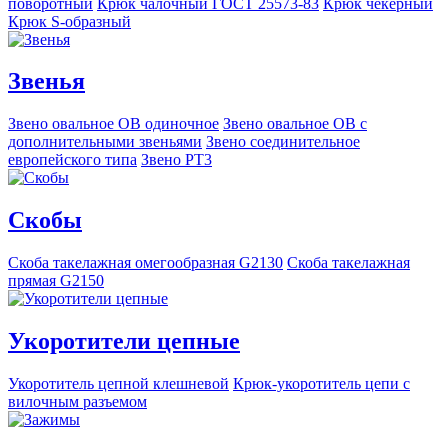
поворотный
Крюк чалочный ГОСТ 25573-83
Крюк чекерный
Крюк S-образный
Звенья
Звено овальное OB одиночное
Звено овальное ОВ с
дополнительными звеньями
Звено соединительное
европейского типа
Звено РТ3
Скобы
Скоба такелажная омегообразная G2130
Скоба такелажная
прямая G2150
Укоротители цепные
Укоротитель цепной клешневой
Крюк-укоротитель цепи с
вилочным разъемом