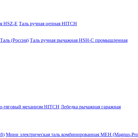
ая HSZ-E
Таль ручная цепная HITCH
Таль (Россия)
Таль ручная рычажная HSH-C промышленная
о-тяговый механизм HITCH
Лебедка рычажная гаражная
i)
Мини электрическая таль комбинированная МЕН (Magnus-Prof