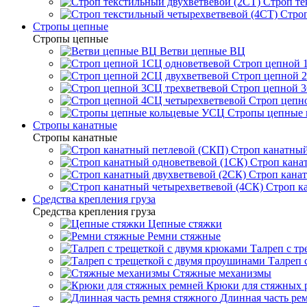
Строп те
Строп
Стропы цепные
Стропы цепные
Ветви цепные ВЦ
Строп цепной 
Строп цепной 
Строп цепной 3
Строп цепн
Стропы цепные
Стропы канатные
Стропы канатные
Строп канатный
Строп кана
Строп канат
Строп к
Средства крепления груза
Средства крепления груза
Цепные стяжки
Ремни стяжные
Талреп с т
Талреп 
Стяжные механизмы
Крюки для стяжных 
Длинная часть ре