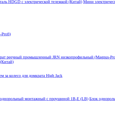
таль HDGD с электрической тележкой (Китай)
Мини электрическ
Profi)
рат реечный промышленный JRN низкопрофильный (Magnus-Pro
(Китай)
м за колесо для домкрата High Jack
 однорольный монтажный с проушиной 1B-E (LB)
Блок однорол