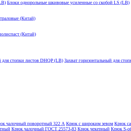
LB)
Блоки однорольные шкивовые усиленные со скобой LS (LB)
траловые (Китай)
полиспаст (Китай)
й для стопки листов DHQP (LB)
Захват горизонтальный для сто
юк чалочный поворотный 322 А
Крюк с широким зевом
Крюк с
отный
Крюк чалочный ГОСТ 25573-83
Крюк чекерный
Крюк S-о