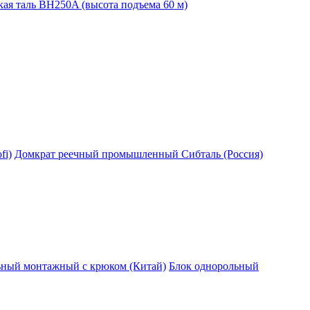
ая таль BH250A (высота подъема 60 м)
fi)
Домкрат реечный промышленный Сибталь (Россия)
ьный монтажный с крюком (Китай)
Блок однорольный