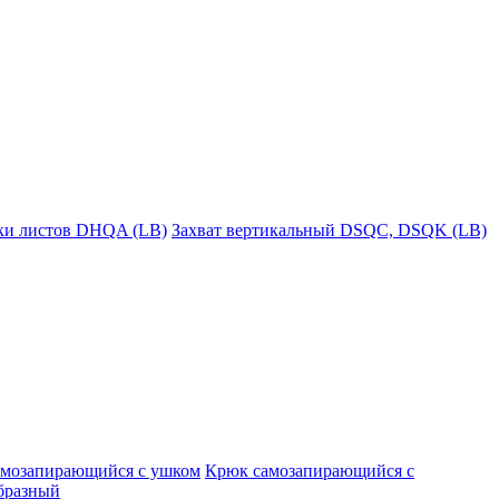
пки листов DHQA (LB)
Захват вертикальный DSQC, DSQK (LB)
амозапирающийся с ушком
Крюк самозапирающийся с
бразный