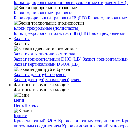
Блоки однорольные шкивовые усиленные с крюком LH (
Блоки однорольные траловые
Блок однорольный траловый IB (LB)
Блоки однорольные 
Блоки трехрольные (полиспасты)
Блок трехрольный полиспаст 3B (LB)
Блок трехрольный 
Захваты
Захваты
Захваты для листового металла
Захват горизонтальный DHQ (LB)
Захват горизонтальны
Захват вертикальный DSQA (LB)
Захваты для труб и бревен
Захват для труб
Захват для бревен
Фитинги и комплектующие
Фитинги и комплектующие
Цепи
Цепь 8 класс
Крюки
Крюк чалочный 320А
Крюк с вилочным соединением
Кр
вилочным соединением
Крюк самозапирающийся повор