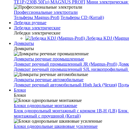
TE1P (230В,50Гц) MAGNUS PROFI
Мини электрическая 
Профессиональные электротали
Тельферы Magnus-Profi
Тельферы CD (Китай)
Лебедки ручные
Лебедки электрические
Лебедки электрические
Лебедка KDJ (Magnus-
Домкраты
Домкраты
Домкраты реечные промышленные
Домкрат реечный промышленный JR (Magnus-Profi)
Домк
Домкрат реечный промышленный SJL низкопрофильный 
Домкраты реечные автомобильные
Домкрат реечный автомобильный High Jack (Чехия)
Подъе
Блоки
Блоки
Блоки однорольные монтажные
Блок однорольный монтажный с крюком 1B-H (LB)
Блок
монтажный с проушиной (Китай)
Блоки однорольные шкивовые усиленные