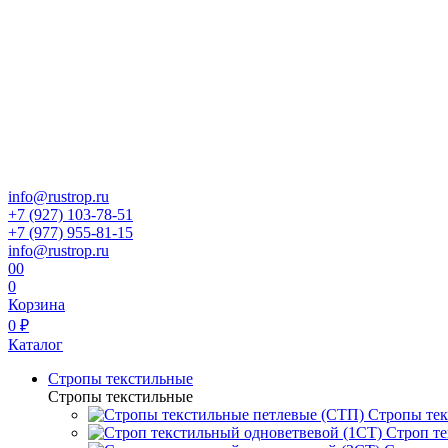
info@rustrop.ru
+7 (927) 103-78-51
+7 (977) 955-81-15
info@rustrop.ru
0
0
0
Корзина
0 ₽
Каталог
Стропы текстильные
Стропы текстильные
Стропы тек
Строп те