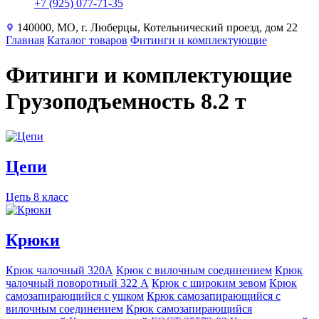
+7 (925) 077-71-35
140000, МО, г. Люберцы, Котельнический проезд, дом 22
Главная
Каталог товаров
Фитинги и комплектующие
Фитинги и комплектующие
Грузоподъемность 8.2 т
Цепи
Цепь 8 класс
Крюки
Крюк чалочный 320А
Крюк с вилочным соединением
Крюк
чалочный поворотный 322 А
Крюк с широким зевом
Крюк
самозапирающийся с ушком
Крюк самозапирающийся с
вилочным соединением
Крюк самозапирающийся