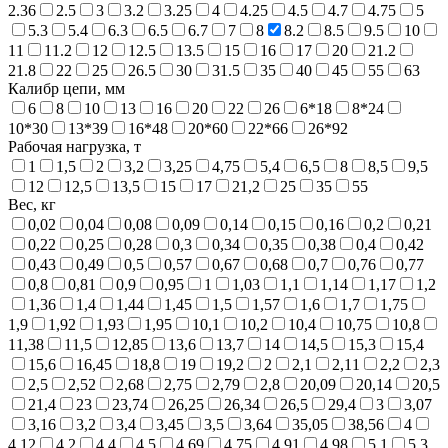
2.36
2.5
3
3.2
3.25
4
4.25
4.5
4.7
4.75
5
5.3
5.4
6.3
6.5
6.7
7
8
8.2
8.5
9.5
10
11
11.2
12
12.5
13.5
15
16
17
20
21.2
21.8
22
25
26.5
30
31.5
35
40
45
55
63
Калибр цепи, мм
6
8
10
13
16
20
22
26
6*18
8*24
10*30
13*39
16*48
20*60
22*66
26*92
Рабочая нагрузка, т
1
1,5
2
3,2
3,25
4,75
5,4
6,5
8
8,5
9,5
12
12,5
13,5
15
17
21,2
25
35
55
Вес, кг
0,02
0,04
0,08
0,09
0,14
0,15
0,16
0,2
0,21
0,22
0,25
0,28
0,3
0,34
0,35
0,38
0,4
0,42
0,43
0,49
0,5
0,57
0,67
0,68
0,7
0,76
0,77
0,8
0,81
0,9
0,95
1
1,03
1,1
1,14
1,17
1,2
1,36
1,4
1,44
1,45
1,5
1,57
1,6
1,7
1,75
1,9
1,92
1,93
1,95
10,1
10,2
10,4
10,75
10,8
11,38
11,5
12,85
13,6
13,7
14
14,5
15,3
15,4
15,6
16,45
18,8
19
19,2
2
2,1
2,11
2,2
2,3
2,5
2,52
2,68
2,75
2,79
2,8
20,09
20,14
20,5
21,4
23
23,74
26,25
26,34
26,5
29,4
3
3,07
3,16
3,2
3,4
3,45
3,5
3,64
35,05
38,56
4
4,12
4,2
4,4
4,5
4,69
4,75
4,91
4,98
5,1
5,3