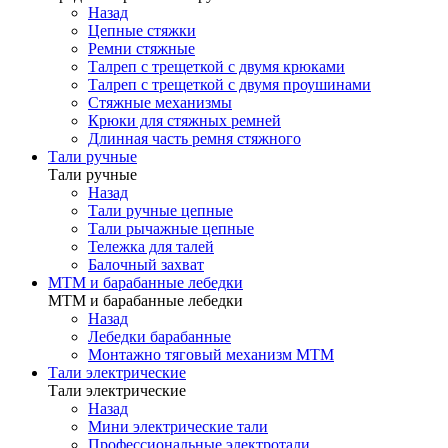
Назад
Цепные стяжки
Ремни стяжные
Талреп с трещеткой с двумя крюками
Талреп с трещеткой с двумя проушинами
Стяжные механизмы
Крюки для стяжных ремней
Длинная часть ремня стяжного
Тали ручные
Тали ручные
Назад
Тали ручные цепные
Тали рычажные цепные
Тележка для талей
Балочный захват
МТМ и барабанные лебедки
МТМ и барабанные лебедки
Назад
Лебедки барабанные
Монтажно тяговый механизм МТМ
Тали электрические
Тали электрические
Назад
Мини электрические тали
Профессиональные электротали