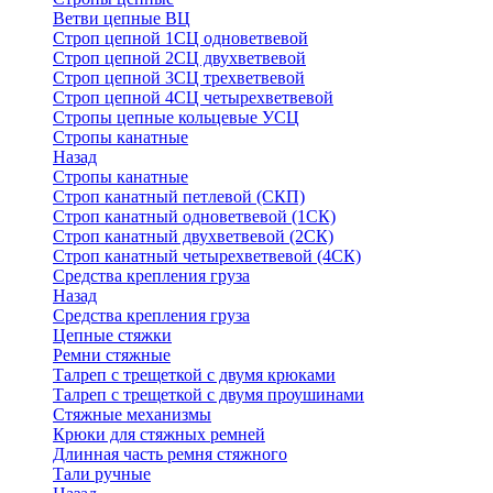
Ветви цепные ВЦ
Строп цепной 1СЦ одноветвевой
Строп цепной 2СЦ двухветвевой
Строп цепной 3СЦ трехветвевой
Строп цепной 4СЦ четырехветвевой
Стропы цепные кольцевые УСЦ
Стропы канатные
Назад
Стропы канатные
Строп канатный петлевой (СКП)
Строп канатный одноветвевой (1СК)
Строп канатный двухветвевой (2СК)
Строп канатный четырехветвевой (4СК)
Средства крепления груза
Назад
Средства крепления груза
Цепные стяжки
Ремни стяжные
Талреп с трещеткой с двумя крюками
Талреп с трещеткой с двумя проушинами
Стяжные механизмы
Крюки для стяжных ремней
Длинная часть ремня стяжного
Тали ручные