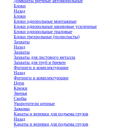
Домкраты реечные автомобильные
Блоки
Назад
Блоки
Блоки однорольные монтажные
Блоки однорольные шкивовые усиленные
Блоки однорольные траловые
Блоки трехрольные (полиспасты)
Захваты
Назад
Захваты
Захваты для листового металла
Захваты для труб и бревен
Фитинги и комплектующие
Назад
Фитинги и комплектующие
Цепи
Крюки
Звенья
Скобы
Укоротители цепные
Зажимы
Канаты и веревки для подъема грузов
Назад
Канаты и веревки для подъема грузов