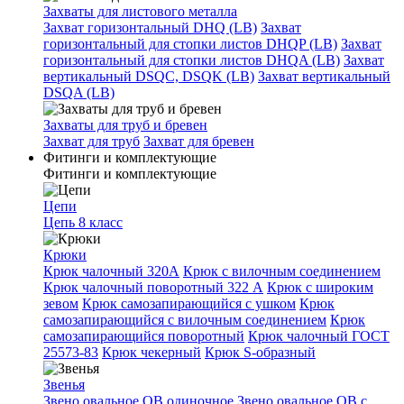
Захваты для листового металла
Захват горизонтальный DHQ (LB)
Захват
горизонтальный для стопки листов DHQP (LB)
Захват
горизонтальный для стопки листов DHQA (LB)
Захват
вертикальный DSQC, DSQK (LB)
Захват вертикальный
DSQA (LB)
Захваты для труб и бревен
Захват для труб
Захват для бревен
Фитинги и комплектующие
Фитинги и комплектующие
Цепи
Цепь 8 класс
Крюки
Крюк чалочный 320А
Крюк с вилочным соединением
Крюк чалочный поворотный 322 А
Крюк с широким
зевом
Крюк самозапирающийся с ушком
Крюк
самозапирающийся с вилочным соединением
Крюк
самозапирающийся поворотный
Крюк чалочный ГОСТ
25573-83
Крюк чекерный
Крюк S-образный
Звенья
Звено овальное OB одиночное
Звено овальное ОВ с