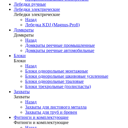
Лебедки ручные
Лебедки электрические
Лебедки электрические
Назад
Лебедка KDJ (Magnus-Profi)
Домкраты
Домкраты
Назад
Домкраты реечные промышленные
Домкраты реечные автомобильные
Блоки
Блоки
Назад
Блоки однорольные монтажные
Блоки однорольные шкивовые усиленные
Блоки однорольные траловые
Блоки трехрольные (полиспасты)
Захваты
Захваты
Назад
Захваты для листового металла
Захваты для труб и бревен
Фитинги и комплектующие
Фитинги и комплектующие
Назад