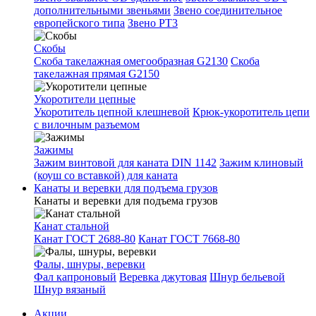
дополнительными звеньями
Звено соединительное
европейского типа
Звено РТ3
Скобы
Скоба такелажная омегообразная G2130
Скоба
такелажная прямая G2150
Укоротители цепные
Укоротитель цепной клешневой
Крюк-укоротитель цепи
с вилочным разъемом
Зажимы
Зажим винтовой для каната DIN 1142
Зажим клиновый
(коуш со вставкой) для каната
Канаты и веревки для подъема грузов
Канаты и веревки для подъема грузов
Канат стальной
Канат ГОСТ 2688-80
Канат ГОСТ 7668-80
Фалы, шнуры, веревки
Фал капроновый
Веревка джутовая
Шнур бельевой
Шнур вязаный
Акции