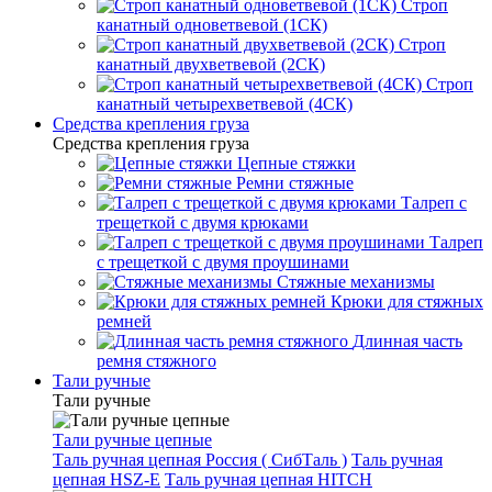
Строп
канатный одноветвевой (1СК)
Строп
канатный двухветвевой (2СК)
Строп
канатный четырехветвевой (4СК)
Средства крепления груза
Средства крепления груза
Цепные стяжки
Ремни стяжные
Талреп с
трещеткой с двумя крюками
Талреп
с трещеткой с двумя проушинами
Стяжные механизмы
Крюки для стяжных
ремней
Длинная часть
ремня стяжного
Тали ручные
Тали ручные
Тали ручные цепные
Таль ручная цепная Россия ( СибТаль )
Таль ручная
цепная HSZ-E
Таль ручная цепная HITCH