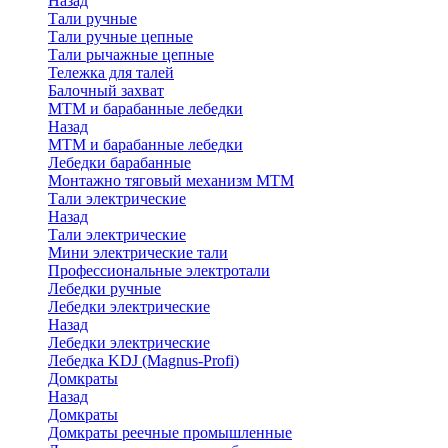
Назад
Тали ручные
Тали ручные цепные
Тали рычажные цепные
Тележка для талей
Балочный захват
МТМ и барабанные лебедки
Назад
МТМ и барабанные лебедки
Лебедки барабанные
Монтажно тяговый механизм МТМ
Тали электрические
Назад
Тали электрические
Мини электрические тали
Профессиональные электротали
Лебедки ручные
Лебедки электрические
Назад
Лебедки электрические
Лебедка KDJ (Magnus-Profi)
Домкраты
Назад
Домкраты
Домкраты реечные промышленные