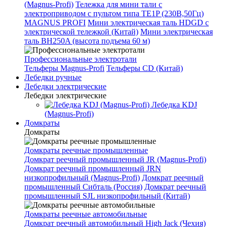
(Magnus-Profi)
Тележка для мини тали с
электроприводом с пультом типа TE1P (230В,50Гц)
MAGNUS PROFI
Мини электрическая таль HDGD с
электрической тележкой (Китай)
Мини электрическая
таль BH250A (высота подъема 60 м)
Профессиональные электротали
Тельферы Magnus-Profi
Тельферы CD (Китай)
Лебедки ручные
Лебедки электрические
Лебедки электрические
Лебедка KDJ
(Magnus-Profi)
Домкраты
Домкраты
Домкраты реечные промышленные
Домкрат реечный промышленный JR (Magnus-Profi)
Домкрат реечный промышленный JRN
низкопрофильный (Magnus-Profi)
Домкрат реечный
промышленный Сибталь (Россия)
Домкрат реечный
промышленный SJL низкопрофильный (Китай)
Домкраты реечные автомобильные
Домкрат реечный автомобильный High Jack (Чехия)