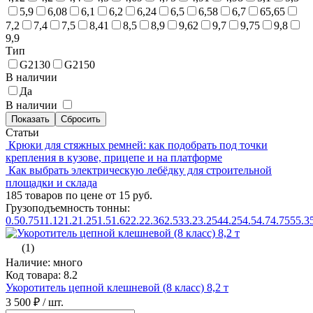
5,9
6,08
6,1
6,2
6,24
6,5
6,58
6,7
65,65
7,2
7,4
7,5
8,41
8,5
8,9
9,62
9,7
9,75
9,8
9,9
Тип
G2130
G2150
В наличии
Да
В наличии
Статьи
Крюки для стяжных ремней: как подобрать под точки
крепления в кузове, прицепе и на платформе
Как выбрать электрическую лебёдку для строительной
площадки и склада
185 товаров по цене от 15 руб.
Грузоподъемность тонны:
0.5
0.75
1
1.12
1.2
1.25
1.5
1.6
2
2.2
2.36
2.5
3
3.2
3.25
4
4.25
4.5
4.7
4.75
5
5.3
(1)
Наличие: много
Код товара: 8.2
Укоротитель цепной клешневой (8 класс) 8,2 т
3 500 ₽
/ шт.