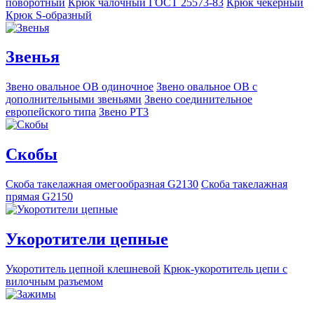
поворотный
Крюк чалочный ГОСТ 25573-83
Крюк чекерный
Крюк S-образный
Звенья
Звено овальное OB одиночное
Звено овальное ОВ с
дополнительными звеньями
Звено соединительное
европейского типа
Звено РТ3
Скобы
Скоба такелажная омегообразная G2130
Скоба такелажная
прямая G2150
Укоротители цепные
Укоротитель цепной клешневой
Крюк-укоротитель цепи с
вилочным разъемом