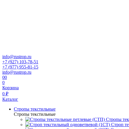
info@rustrop.ru
+7 (927) 103-78-51
+7 (977) 955-81-15
info@rustrop.ru
0
0
0
Корзина
0 ₽
Каталог
Стропы текстильные
Стропы текстильные
Стропы тек
Строп те