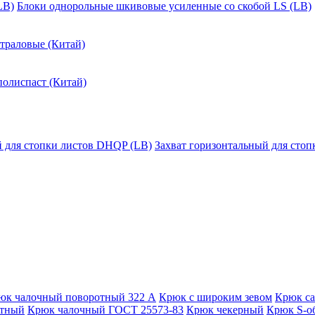
LB)
Блоки однорольные шкивовые усиленные со скобой LS (LB)
траловые (Китай)
полиспаст (Китай)
й для стопки листов DHQP (LB)
Захват горизонтальный для сто
юк чалочный поворотный 322 А
Крюк с широким зевом
Крюк с
отный
Крюк чалочный ГОСТ 25573-83
Крюк чекерный
Крюк S-о