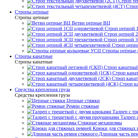
Строп те
Строп
Стропы цепные
Стропы цепные
Ветви цепные ВЦ
Строп цепной 
Строп цепной 
Строп цепной 3
Строп цепн
Стропы цепные
Стропы канатные
Стропы канатные
Строп канатный
Строп кана
Строп канат
Строп к
Средства крепления груза
Средства крепления груза
Цепные стяжки
Ремни стяжные
Талреп с т
Талреп 
Стяжные механизмы
Крюки для стяжных 
Длинная часть ре