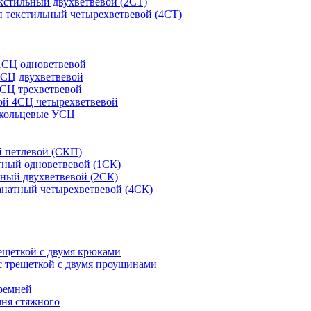
кстильный двухветвевой (2СТ)
 текстильный четырехветвевой (4СТ)
1СЦ одноветвевой
2СЦ двухветвевой
СЦ трехветвевой
ой 4СЦ четырехветвевой
 кольцевые УСЦ
 петлевой (СКП)
тный одноветвевой (1СК)
ный двухветвевой (2СК)
анатный четырехветвевой (4СК)
рещеткой с двумя крюками
с трещеткой с двумя проушинами
ремней
мня стяжного