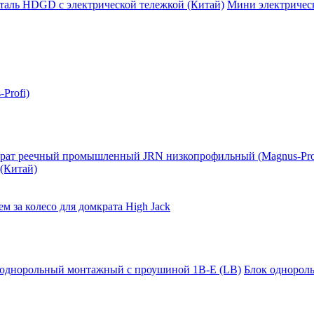
таль HDGD с электрической тележкой (Китай)
Мини электрическ
Profi)
рат реечный промышленный JRN низкопрофильный (Magnus-Pro
(Китай)
м за колесо для домкрата High Jack
 однорольный монтажный с проушиной 1B-E (LB)
Блок однорол