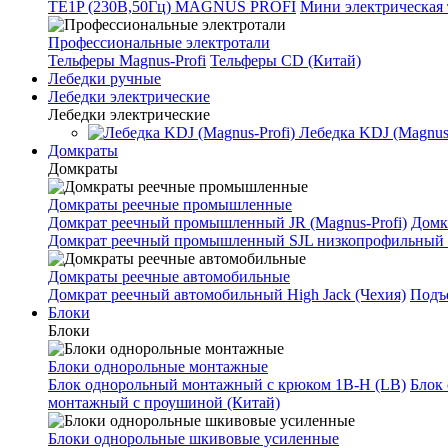
TE1P (230В,50Гц) MAGNUS PROFI
Мини электрическая 
Профессиональные электротали
Тельферы Magnus-Profi
Тельферы CD (Китай)
Лебедки ручные
Лебедки электрические
Лебедки электрические
Лебедка KDJ (Magnus-
Домкраты
Домкраты
Домкраты реечные промышленные
Домкрат реечный промышленный JR (Magnus-Profi)
Домк
Домкрат реечный промышленный SJL низкопрофильный 
Домкраты реечные автомобильные
Домкрат реечный автомобильный High Jack (Чехия)
Подъе
Блоки
Блоки
Блоки однорольные монтажные
Блок однорольный монтажный с крюком 1B-H (LB)
Блок
монтажный с проушиной (Китай)
Блоки однорольные шкивовые усиленные