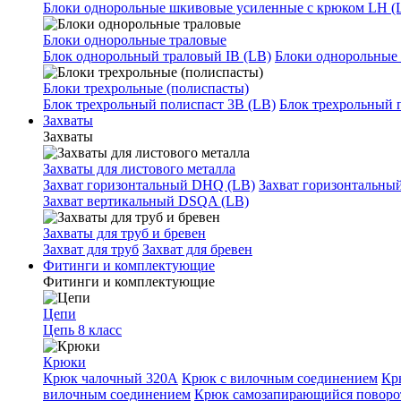
Блоки однорольные шкивовые усиленные с крюком LH (
Блоки однорольные траловые
Блок однорольный траловый IB (LB)
Блоки однорольные 
Блоки трехрольные (полиспасты)
Блок трехрольный полиспаст 3B (LB)
Блок трехрольный 
Захваты
Захваты
Захваты для листового металла
Захват горизонтальный DHQ (LB)
Захват горизонтальны
Захват вертикальный DSQA (LB)
Захваты для труб и бревен
Захват для труб
Захват для бревен
Фитинги и комплектующие
Фитинги и комплектующие
Цепи
Цепь 8 класс
Крюки
Крюк чалочный 320А
Крюк с вилочным соединением
Кр
вилочным соединением
Крюк самозапирающийся повор