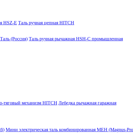
ая HSZ-E
Таль ручная цепная HITCH
Таль (Россия)
Таль ручная рычажная HSH-C промышленная
о-тяговый механизм HITCH
Лебедка рычажная гаражная
i)
Мини электрическая таль комбинированная МЕН (Magnus-Prof