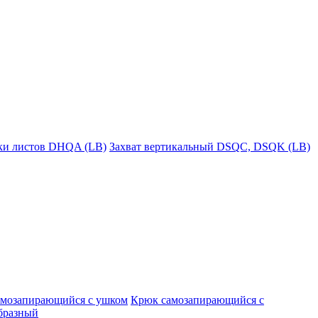
пки листов DHQA (LB)
Захват вертикальный DSQC, DSQK (LB)
амозапирающийся с ушком
Крюк самозапирающийся с
бразный