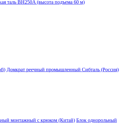
ая таль BH250A (высота подъема 60 м)
fi)
Домкрат реечный промышленный Сибталь (Россия)
ьный монтажный с крюком (Китай)
Блок однорольный