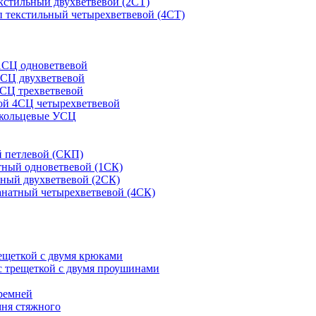
кстильный двухветвевой (2СТ)
 текстильный четырехветвевой (4СТ)
1СЦ одноветвевой
2СЦ двухветвевой
СЦ трехветвевой
ой 4СЦ четырехветвевой
 кольцевые УСЦ
 петлевой (СКП)
тный одноветвевой (1СК)
ный двухветвевой (2СК)
анатный четырехветвевой (4СК)
рещеткой с двумя крюками
с трещеткой с двумя проушинами
ремней
мня стяжного