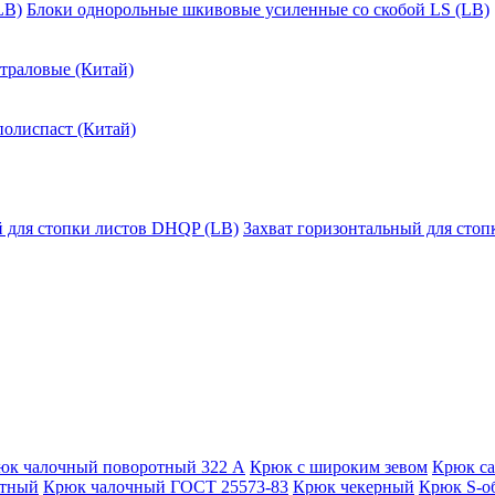
LB)
Блоки однорольные шкивовые усиленные со скобой LS (LB)
траловые (Китай)
полиспаст (Китай)
й для стопки листов DHQP (LB)
Захват горизонтальный для сто
юк чалочный поворотный 322 А
Крюк с широким зевом
Крюк с
отный
Крюк чалочный ГОСТ 25573-83
Крюк чекерный
Крюк S-о