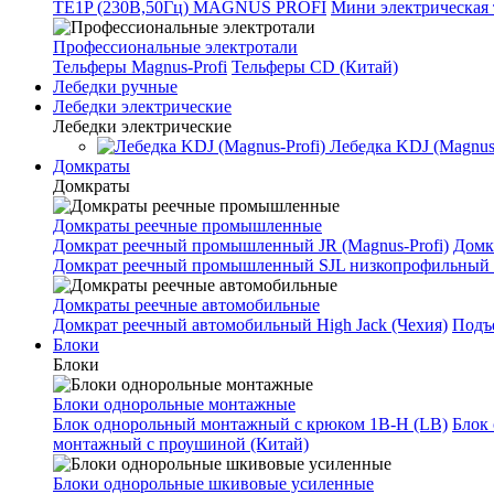
TE1P (230В,50Гц) MAGNUS PROFI
Мини электрическая 
Профессиональные электротали
Тельферы Magnus-Profi
Тельферы CD (Китай)
Лебедки ручные
Лебедки электрические
Лебедки электрические
Лебедка KDJ (Magnus-
Домкраты
Домкраты
Домкраты реечные промышленные
Домкрат реечный промышленный JR (Magnus-Profi)
Домк
Домкрат реечный промышленный SJL низкопрофильный 
Домкраты реечные автомобильные
Домкрат реечный автомобильный High Jack (Чехия)
Подъе
Блоки
Блоки
Блоки однорольные монтажные
Блок однорольный монтажный с крюком 1B-H (LB)
Блок
монтажный с проушиной (Китай)
Блоки однорольные шкивовые усиленные