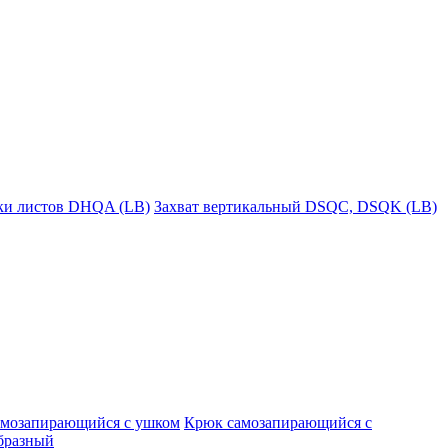
пки листов DHQA (LB)
Захват вертикальный DSQC, DSQK (LB)
амозапирающийся с ушком
Крюк самозапирающийся с
бразный