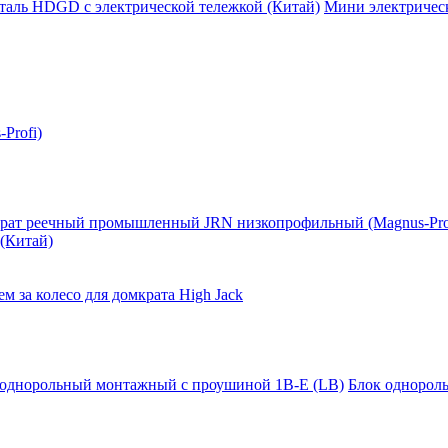
таль HDGD с электрической тележкой (Китай)
Мини электрическ
Profi)
рат реечный промышленный JRN низкопрофильный (Magnus-Pro
(Китай)
м за колесо для домкрата High Jack
 однорольный монтажный с проушиной 1B-E (LB)
Блок однорол