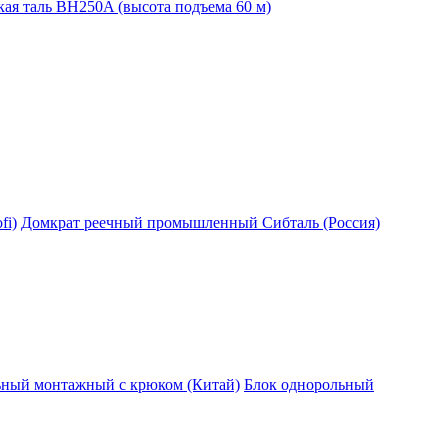
ая таль BH250A (высота подъема 60 м)
fi)
Домкрат реечный промышленный Сибталь (Россия)
ьный монтажный с крюком (Китай)
Блок однорольный