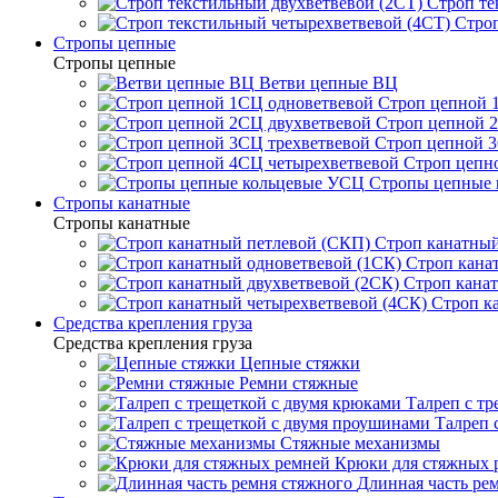
Строп те
Строп
Стропы цепные
Стропы цепные
Ветви цепные ВЦ
Строп цепной 
Строп цепной 
Строп цепной 3
Строп цепн
Стропы цепные
Стропы канатные
Стропы канатные
Строп канатный
Строп кана
Строп канат
Строп к
Средства крепления груза
Средства крепления груза
Цепные стяжки
Ремни стяжные
Талреп с т
Талреп 
Стяжные механизмы
Крюки для стяжных 
Длинная часть ре