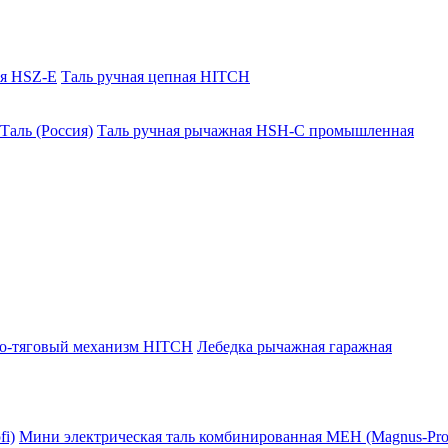
ая HSZ-E
Таль ручная цепная HITCH
Таль (Россия)
Таль ручная рычажная HSH-C промышленная
о-тяговый механизм HITCH
Лебедка рычажная гаражная
i)
Мини электрическая таль комбинированная МЕН (Magnus-Prof