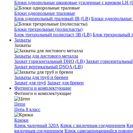
Блоки однорольные шкивовые усиленные с крюком LH (
Блоки однорольные траловые
Блок однорольный траловый IB (LB)
Блоки однорольные 
Блоки трехрольные (полиспасты)
Блок трехрольный полиспаст 3B (LB)
Блок трехрольный 
Захваты
Захваты
Захваты для листового металла
Захват горизонтальный DHQ (LB)
Захват горизонтальны
Захват вертикальный DSQA (LB)
Захваты для труб и бревен
Захват для труб
Захват для бревен
Фитинги и комплектующие
Фитинги и комплектующие
Цепи
Цепь 8 класс
Крюки
Крюк чалочный 320А
Крюк с вилочным соединением
Кр
вилочным соединением
Крюк самозапирающийся повор