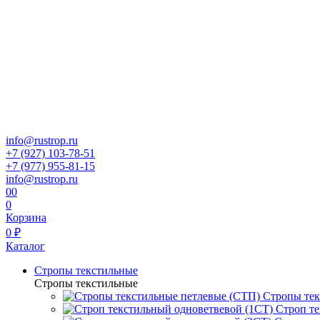
info@rustrop.ru
+7 (927) 103-78-51
+7 (977) 955-81-15
info@rustrop.ru
0
0
0
Корзина
0 ₽
Каталог
Стропы текстильные
Стропы текстильные
Стропы тек
Строп те