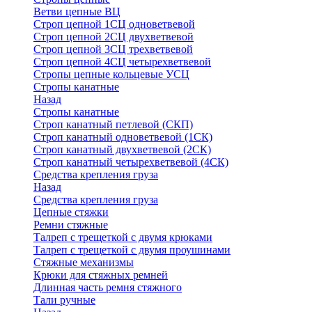
Ветви цепные ВЦ
Строп цепной 1СЦ одноветвевой
Строп цепной 2СЦ двухветвевой
Строп цепной 3СЦ трехветвевой
Строп цепной 4СЦ четырехветвевой
Стропы цепные кольцевые УСЦ
Стропы канатные
Назад
Стропы канатные
Строп канатный петлевой (СКП)
Строп канатный одноветвевой (1СК)
Строп канатный двухветвевой (2СК)
Строп канатный четырехветвевой (4СК)
Средства крепления груза
Назад
Средства крепления груза
Цепные стяжки
Ремни стяжные
Талреп с трещеткой с двумя крюками
Талреп с трещеткой с двумя проушинами
Стяжные механизмы
Крюки для стяжных ремней
Длинная часть ремня стяжного
Тали ручные