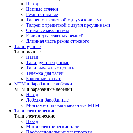
Назад
Цепные стяжки
Ремни стяжные
Талреп с трещеткой с двумя крюками
Талреп с трещеткой с двумя проушинами
Стяжные механизмы
Крюки для стяжных ремней
Длинная часть ремня стяжного
Тали ручные
Тали ручные
Назад
Тали ручные цепные
Тали рычажные цепные
Тележка для талей
Балочный захват
МТМ и барабанные лебедки
МТМ и барабанные лебедки
Назад
Лебедки барабанные
Монтажно тяговый механизм МТМ
Тали электрические
Тали электрические
Назад
Мини электрические тали
Профессиональные электротали