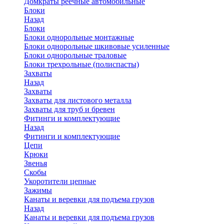
Домкраты реечные автомобильные
Блоки
Назад
Блоки
Блоки однорольные монтажные
Блоки однорольные шкивовые усиленные
Блоки однорольные траловые
Блоки трехрольные (полиспасты)
Захваты
Назад
Захваты
Захваты для листового металла
Захваты для труб и бревен
Фитинги и комплектующие
Назад
Фитинги и комплектующие
Цепи
Крюки
Звенья
Скобы
Укоротители цепные
Зажимы
Канаты и веревки для подъема грузов
Назад
Канаты и веревки для подъема грузов