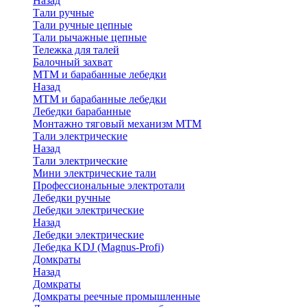
Назад
Тали ручные
Тали ручные цепные
Тали рычажные цепные
Тележка для талей
Балочный захват
МТМ и барабанные лебедки
Назад
МТМ и барабанные лебедки
Лебедки барабанные
Монтажно тяговый механизм МТМ
Тали электрические
Назад
Тали электрические
Мини электрические тали
Профессиональные электротали
Лебедки ручные
Лебедки электрические
Назад
Лебедки электрические
Лебедка KDJ (Magnus-Profi)
Домкраты
Назад
Домкраты
Домкраты реечные промышленные