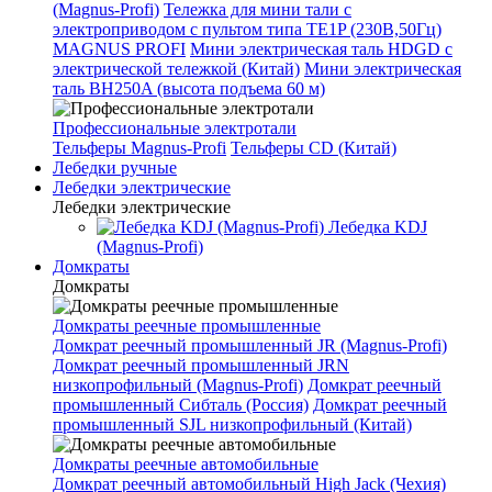
(Magnus-Profi)
Тележка для мини тали с
электроприводом с пультом типа TE1P (230В,50Гц)
MAGNUS PROFI
Мини электрическая таль HDGD с
электрической тележкой (Китай)
Мини электрическая
таль BH250A (высота подъема 60 м)
Профессиональные электротали
Тельферы Magnus-Profi
Тельферы CD (Китай)
Лебедки ручные
Лебедки электрические
Лебедки электрические
Лебедка KDJ
(Magnus-Profi)
Домкраты
Домкраты
Домкраты реечные промышленные
Домкрат реечный промышленный JR (Magnus-Profi)
Домкрат реечный промышленный JRN
низкопрофильный (Magnus-Profi)
Домкрат реечный
промышленный Сибталь (Россия)
Домкрат реечный
промышленный SJL низкопрофильный (Китай)
Домкраты реечные автомобильные
Домкрат реечный автомобильный High Jack (Чехия)