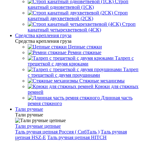
Строп
канатный одноветвевой (1СК)
Строп
канатный двухветвевой (2СК)
Строп
канатный четырехветвевой (4СК)
Средства крепления груза
Средства крепления груза
Цепные стяжки
Ремни стяжные
Талреп с
трещеткой с двумя крюками
Талреп
с трещеткой с двумя проушинами
Стяжные механизмы
Крюки для стяжных
ремней
Длинная часть
ремня стяжного
Тали ручные
Тали ручные
Тали ручные цепные
Таль ручная цепная Россия ( СибТаль )
Таль ручная
цепная HSZ-E
Таль ручная цепная HITCH