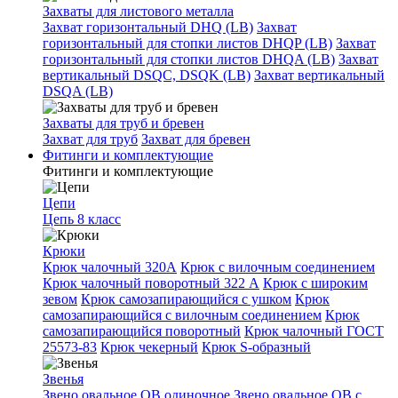
Захваты для листового металла
Захват горизонтальный DHQ (LB)
Захват
горизонтальный для стопки листов DHQP (LB)
Захват
горизонтальный для стопки листов DHQA (LB)
Захват
вертикальный DSQC, DSQK (LB)
Захват вертикальный
DSQA (LB)
Захваты для труб и бревен
Захват для труб
Захват для бревен
Фитинги и комплектующие
Фитинги и комплектующие
Цепи
Цепь 8 класс
Крюки
Крюк чалочный 320А
Крюк с вилочным соединением
Крюк чалочный поворотный 322 А
Крюк с широким
зевом
Крюк самозапирающийся с ушком
Крюк
самозапирающийся с вилочным соединением
Крюк
самозапирающийся поворотный
Крюк чалочный ГОСТ
25573-83
Крюк чекерный
Крюк S-образный
Звенья
Звено овальное OB одиночное
Звено овальное ОВ с