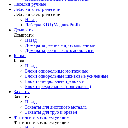
Лебедки ручные
Лебедки электрические
Лебедки электрические
Назад
Лебедка KDJ (Magnus-Profi)
Домкраты
Домкраты
Назад
Домкраты реечные промышленные
Домкраты реечные автомобильные
Блоки
Блоки
Назад
Блоки однорольные монтажные
Блоки однорольные шкивовые усиленные
Блоки однорольные траловые
Блоки трехрольные (полиспасты)
Захваты
Захваты
Назад
Захваты для листового металла
Захваты для труб и бревен
Фитинги и комплектующие
Фитинги и комплектующие
Назад