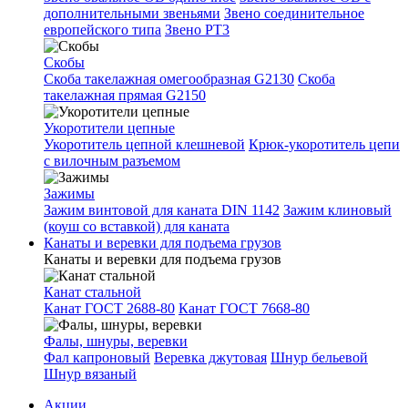
дополнительными звеньями
Звено соединительное
европейского типа
Звено РТ3
Скобы
Скоба такелажная омегообразная G2130
Скоба
такелажная прямая G2150
Укоротители цепные
Укоротитель цепной клешневой
Крюк-укоротитель цепи
с вилочным разъемом
Зажимы
Зажим винтовой для каната DIN 1142
Зажим клиновый
(коуш со вставкой) для каната
Канаты и веревки для подъема грузов
Канаты и веревки для подъема грузов
Канат стальной
Канат ГОСТ 2688-80
Канат ГОСТ 7668-80
Фалы, шнуры, веревки
Фал капроновый
Веревка джутовая
Шнур бельевой
Шнур вязаный
Акции