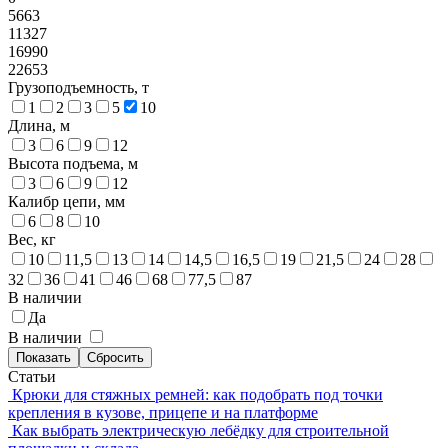
5663
11327
16990
22653
Грузоподъемность, т
1
2
3
5
10
Длина, м
3
6
9
12
Высота подъема, м
3
6
9
12
Калибр цепи, мм
6
8
10
Вес, кг
10
11,5
13
14
14,5
16,5
19
21,5
24
28
32
36
41
46
68
77,5
87
В наличии
Да
В наличии
Статьи
Крюки для стяжных ремней: как подобрать под точки
крепления в кузове, прицепе и на платформе
Как выбрать электрическую лебёдку для строительной