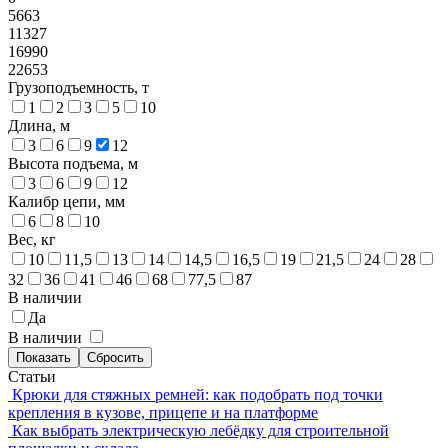
5663
11327
16990
22653
Грузоподъемность, т
1
2
3
5
10
Длина, м
3
6
9
12
Высота подъема, м
3
6
9
12
Калибр цепи, мм
6
8
10
Вес, кг
10
11,5
13
14
14,5
16,5
19
21,5
24
28
32
36
41
46
68
77,5
87
В наличии
Да
В наличии
Статьи
Крюки для стяжных ремней: как подобрать под точки
крепления в кузове, прицепе и на платформе
Как выбрать электрическую лебёдку для строительной