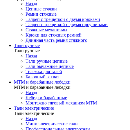
Назад
Цепные стяжки
Ремни стяжные
Талреп с трещеткой с двумя крюками
Талреп с трещеткой с двумя проушинами
Стяжные механизмы
Крюки для стяжных ремней
Длинная часть ремня стяжного
Тали ручные
Тали ручные
Назад
Тали ручные цепные
Тали рычажные цепные
Тележка для талей
Балочный захват
МТМ и барабанные лебедки
МТМ и барабанные лебедки
Назад
Лебедки барабанные
Монтажно тяговый механизм МТМ
Тали электрические
Тали электрические
Назад
Мини электрические тали
Профессиональные электротали