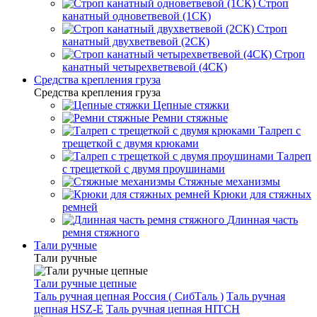
Строп
канатный одноветвевой (1СК)
Строп
канатный двухветвевой (2СК)
Строп
канатный четырехветвевой (4СК)
Средства крепления груза
Средства крепления груза
Цепные стяжки
Ремни стяжные
Талреп с
трещеткой с двумя крюками
Талреп
с трещеткой с двумя проушинами
Стяжные механизмы
Крюки для стяжных
ремней
Длинная часть
ремня стяжного
Тали ручные
Тали ручные
Тали ручные цепные
Таль ручная цепная Россия ( СибТаль )
Таль ручная
цепная HSZ-E
Таль ручная цепная HITCH