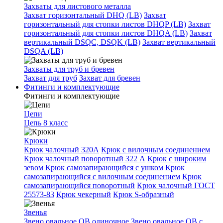
Захваты для листового металла
Захват горизонтальный DHQ (LB)
Захват
горизонтальный для стопки листов DHQP (LB)
Захват
горизонтальный для стопки листов DHQA (LB)
Захват
вертикальный DSQC, DSQK (LB)
Захват вертикальный
DSQA (LB)
Захваты для труб и бревен
Захват для труб
Захват для бревен
Фитинги и комплектующие
Фитинги и комплектующие
Цепи
Цепь 8 класс
Крюки
Крюк чалочный 320А
Крюк с вилочным соединением
Крюк чалочный поворотный 322 А
Крюк с широким
зевом
Крюк самозапирающийся с ушком
Крюк
самозапирающийся с вилочным соединением
Крюк
самозапирающийся поворотный
Крюк чалочный ГОСТ
25573-83
Крюк чекерный
Крюк S-образный
Звенья
Звено овальное OB одиночное
Звено овальное ОВ с