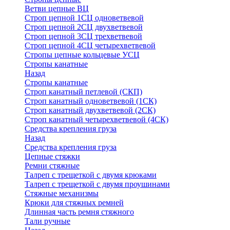
Ветви цепные ВЦ
Строп цепной 1СЦ одноветвевой
Строп цепной 2СЦ двухветвевой
Строп цепной 3СЦ трехветвевой
Строп цепной 4СЦ четырехветвевой
Стропы цепные кольцевые УСЦ
Стропы канатные
Назад
Стропы канатные
Строп канатный петлевой (СКП)
Строп канатный одноветвевой (1СК)
Строп канатный двухветвевой (2СК)
Строп канатный четырехветвевой (4СК)
Средства крепления груза
Назад
Средства крепления груза
Цепные стяжки
Ремни стяжные
Талреп с трещеткой с двумя крюками
Талреп с трещеткой с двумя проушинами
Стяжные механизмы
Крюки для стяжных ремней
Длинная часть ремня стяжного
Тали ручные