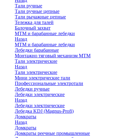
Назад
Тали ручные
Тали ручные цепные
Тали рычажные цепные
Тележка для талей
Балочный захват
МТМ и барабанные лебедки
Назад
МТМ и барабанные лебедки
Лебедки барабанные
Монтажно тяговый механизм МТМ
Тали электрические
Назад
Тали электрические
Мини электрические тали
Профессиональные электротали
Лебедки ручные
Лебедки электрические
Назад
Лебедки электрические
Лебедка KDJ (Magnus-Profi)
Домкраты
Назад
Домкраты
Домкраты реечные промышленные