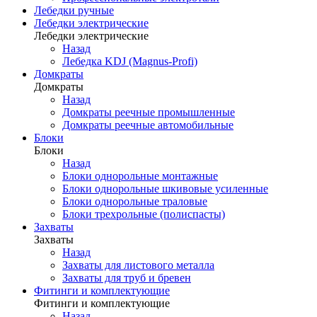
Лебедки ручные
Лебедки электрические
Лебедки электрические
Назад
Лебедка KDJ (Magnus-Profi)
Домкраты
Домкраты
Назад
Домкраты реечные промышленные
Домкраты реечные автомобильные
Блоки
Блоки
Назад
Блоки однорольные монтажные
Блоки однорольные шкивовые усиленные
Блоки однорольные траловые
Блоки трехрольные (полиспасты)
Захваты
Захваты
Назад
Захваты для листового металла
Захваты для труб и бревен
Фитинги и комплектующие
Фитинги и комплектующие
Назад