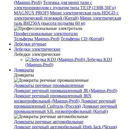
(Magnus-Profi)
Тележка для мини тали с
электроприводом с пультом типа TE1P (230В,50Гц)
MAGNUS PROFI
Мини электрическая таль HDGD с
электрической тележкой (Китай)
Мини электрическая
таль BH250A (высота подъема 60 м)
Профессиональные электротали
Тельферы Magnus-Profi
Тельферы CD (Китай)
Лебедки ручные
Лебедки электрические
Лебедки электрические
Лебедка KDJ
(Magnus-Profi)
Домкраты
Домкраты
Домкраты реечные промышленные
Домкрат реечный промышленный JR (Magnus-Profi)
Домкрат реечный промышленный JRN
низкопрофильный (Magnus-Profi)
Домкрат реечный
промышленный Сибталь (Россия)
Домкрат реечный
промышленный SJL низкопрофильный (Китай)
Домкраты реечные автомобильные
Домкрат реечный автомобильный High Jack (Чехия)