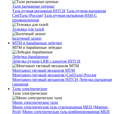
Тали рычажные цепные
Таль ручная рычажная HITCH
Таль ручная рычажная
СибТаль (Россия)
Таль ручная рычажная HSH-C
промышленная
Тележка для талей
Балочный захват
МТМ и барабанные лебедки
МТМ и барабанные лебедки
Лебедки барабанные
Лебедка ручная LRB с канатом HITCH
Монтажно тяговый механизм МТМ
Монтажно-тяговый механизм (СибТаль) Россия
Монтажно-тяговый механизм HITCH
Лебедка рычажная
гаражная
Тали электрические
Тали электрические
Мини электрические тали
Мини электрическая таль стационарная МЕН (Magnus-
Profi)
Мини электрическая таль комбинированная МЕН