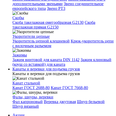
дополнительными звеньями
Звено соединительное
европейского типа
Звено РТ3
Скобы
Скоба такелажная омегообразная G2130
Скоба
такелажная прямая G2150
Укоротители цепные
Укоротитель цепной клешневой
Крюк-укоротитель цепи
с вилочным разъемом
Зажимы
Зажим винтовой для каната DIN 1142
Зажим клиновый
(коуш со вставкой) для каната
Канаты и веревки для подъема грузов
Канаты и веревки для подъема грузов
Канат стальной
Канат ГОСТ 2688-80
Канат ГОСТ 7668-80
Фалы, шнуры, веревки
Фал капроновый
Веревка джутовая
Шнур бельевой
Шнур вязаный
Акции