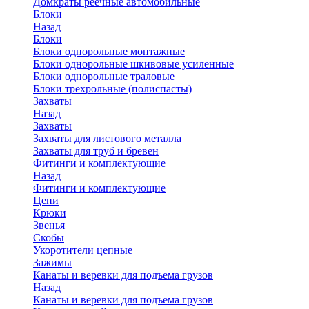
Домкраты реечные автомобильные
Блоки
Назад
Блоки
Блоки однорольные монтажные
Блоки однорольные шкивовые усиленные
Блоки однорольные траловые
Блоки трехрольные (полиспасты)
Захваты
Назад
Захваты
Захваты для листового металла
Захваты для труб и бревен
Фитинги и комплектующие
Назад
Фитинги и комплектующие
Цепи
Крюки
Звенья
Скобы
Укоротители цепные
Зажимы
Канаты и веревки для подъема грузов
Назад
Канаты и веревки для подъема грузов