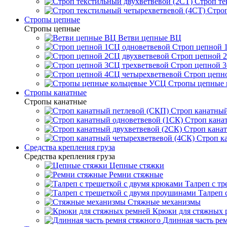
Строп те
Строп
Стропы цепные
Стропы цепные
Ветви цепные ВЦ
Строп цепной 
Строп цепной 
Строп цепной 3
Строп цепн
Стропы цепные
Стропы канатные
Стропы канатные
Строп канатный
Строп кана
Строп канат
Строп к
Средства крепления груза
Средства крепления груза
Цепные стяжки
Ремни стяжные
Талреп с т
Талреп 
Стяжные механизмы
Крюки для стяжных 
Длинная часть ре