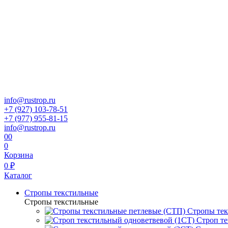
info@rustrop.ru
+7 (927) 103-78-51
+7 (977) 955-81-15
info@rustrop.ru
0
0
0
Корзина
0 ₽
Каталог
Стропы текстильные
Стропы текстильные
Стропы тек
Строп те