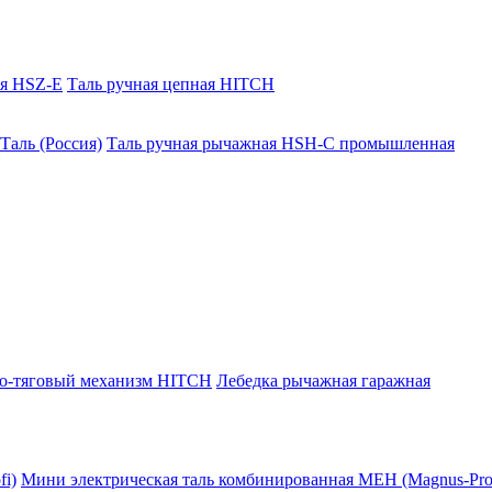
ая HSZ-E
Таль ручная цепная HITCH
Таль (Россия)
Таль ручная рычажная HSH-C промышленная
о-тяговый механизм HITCH
Лебедка рычажная гаражная
i)
Мини электрическая таль комбинированная МЕН (Magnus-Prof