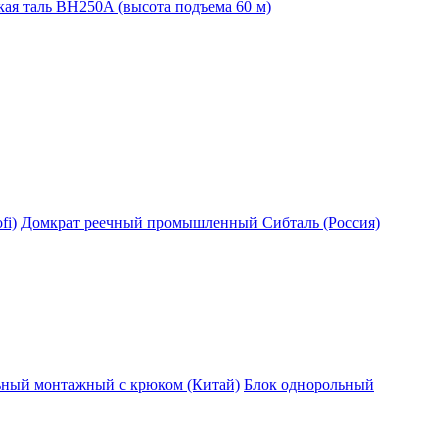
ая таль BH250A (высота подъема 60 м)
fi)
Домкрат реечный промышленный Сибталь (Россия)
ьный монтажный с крюком (Китай)
Блок однорольный