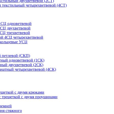
кстильный двухветвевой (2СТ)
 текстильный четырехветвевой (4СТ)
1СЦ одноветвевой
2СЦ двухветвевой
СЦ трехветвевой
ой 4СЦ четырехветвевой
 кольцевые УСЦ
 петлевой (СКП)
тный одноветвевой (1СК)
ный двухветвевой (2СК)
анатный четырехветвевой (4СК)
рещеткой с двумя крюками
с трещеткой с двумя проушинами
ремней
мня стяжного