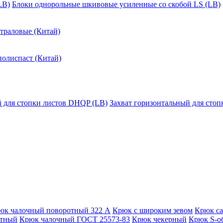
LB)
Блоки однорольные шкивовые усиленные со скобой LS (LB)
траловые (Китай)
полиспаст (Китай)
й для стопки листов DHQP (LB)
Захват горизонтальный для сто
юк чалочный поворотный 322 А
Крюк с широким зевом
Крюк с
отный
Крюк чалочный ГОСТ 25573-83
Крюк чекерный
Крюк S-о