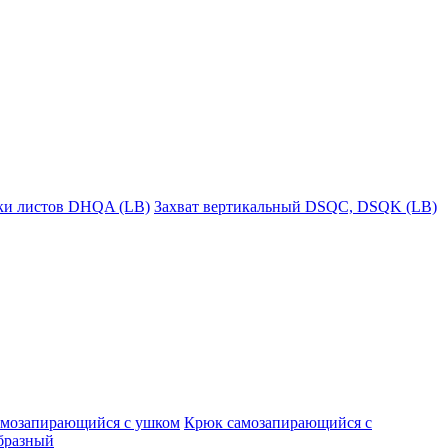
пки листов DHQA (LB)
Захват вертикальный DSQC, DSQK (LB)
амозапирающийся с ушком
Крюк самозапирающийся с
бразный