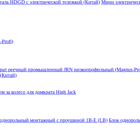
таль HDGD с электрической тележкой (Китай)
Мини электрическ
Profi)
рат реечный промышленный JRN низкопрофильный (Magnus-Pro
(Китай)
м за колесо для домкрата High Jack
 однорольный монтажный с проушиной 1B-E (LB)
Блок однорол