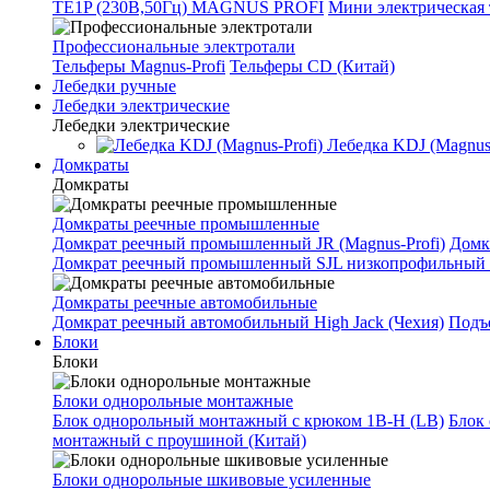
TE1P (230В,50Гц) MAGNUS PROFI
Мини электрическая 
Профессиональные электротали
Тельферы Magnus-Profi
Тельферы CD (Китай)
Лебедки ручные
Лебедки электрические
Лебедки электрические
Лебедка KDJ (Magnus-
Домкраты
Домкраты
Домкраты реечные промышленные
Домкрат реечный промышленный JR (Magnus-Profi)
Домк
Домкрат реечный промышленный SJL низкопрофильный 
Домкраты реечные автомобильные
Домкрат реечный автомобильный High Jack (Чехия)
Подъе
Блоки
Блоки
Блоки однорольные монтажные
Блок однорольный монтажный с крюком 1B-H (LB)
Блок
монтажный с проушиной (Китай)
Блоки однорольные шкивовые усиленные