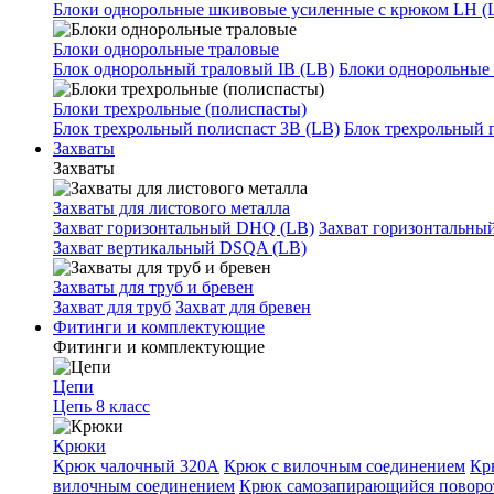
Блоки однорольные шкивовые усиленные с крюком LH (
Блоки однорольные траловые
Блок однорольный траловый IB (LB)
Блоки однорольные 
Блоки трехрольные (полиспасты)
Блок трехрольный полиспаст 3B (LB)
Блок трехрольный 
Захваты
Захваты
Захваты для листового металла
Захват горизонтальный DHQ (LB)
Захват горизонтальны
Захват вертикальный DSQA (LB)
Захваты для труб и бревен
Захват для труб
Захват для бревен
Фитинги и комплектующие
Фитинги и комплектующие
Цепи
Цепь 8 класс
Крюки
Крюк чалочный 320А
Крюк с вилочным соединением
Кр
вилочным соединением
Крюк самозапирающийся повор