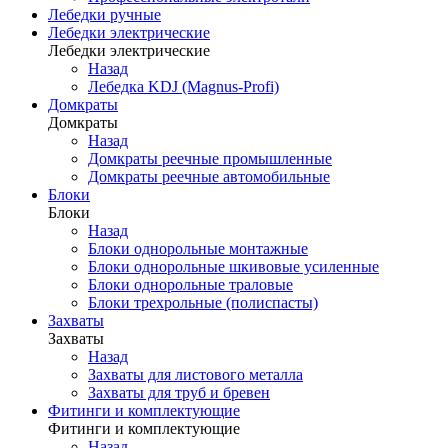
Лебедки ручные
Лебедки электрические
Лебедки электрические
Назад
Лебедка KDJ (Magnus-Profi)
Домкраты
Домкраты
Назад
Домкраты реечные промышленные
Домкраты реечные автомобильные
Блоки
Блоки
Назад
Блоки однорольные монтажные
Блоки однорольные шкивовые усиленные
Блоки однорольные траловые
Блоки трехрольные (полиспасты)
Захваты
Захваты
Назад
Захваты для листового металла
Захваты для труб и бревен
Фитинги и комплектующие
Фитинги и комплектующие
Назад