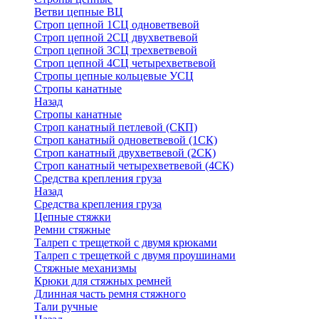
Ветви цепные ВЦ
Строп цепной 1СЦ одноветвевой
Строп цепной 2СЦ двухветвевой
Строп цепной 3СЦ трехветвевой
Строп цепной 4СЦ четырехветвевой
Стропы цепные кольцевые УСЦ
Стропы канатные
Назад
Стропы канатные
Строп канатный петлевой (СКП)
Строп канатный одноветвевой (1СК)
Строп канатный двухветвевой (2СК)
Строп канатный четырехветвевой (4СК)
Средства крепления груза
Назад
Средства крепления груза
Цепные стяжки
Ремни стяжные
Талреп с трещеткой с двумя крюками
Талреп с трещеткой с двумя проушинами
Стяжные механизмы
Крюки для стяжных ремней
Длинная часть ремня стяжного
Тали ручные