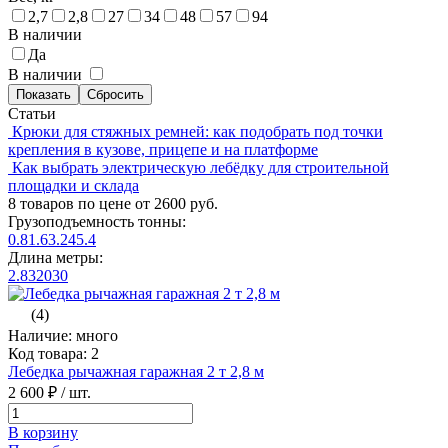
2,7
2,8
27
34
48
57
94
В наличии
Да
В наличии
Статьи
Крюки для стяжных ремней: как подобрать под точки
крепления в кузове, прицепе и на платформе
Как выбрать электрическую лебёдку для строительной
площадки и склада
8 товаров по цене от 2600 руб.
Грузоподъемность тонны:
0.8
1.6
3.2
4
5.4
Длина метры:
2.8
3
20
30
(4)
Наличие: много
Код товара: 2
Лебедка рычажная гаражная 2 т 2,8 м
2 600 ₽
/ шт.
В корзину