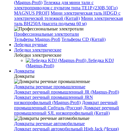
(Magnus-Profi)
Тележка для мини тали с
электроприводом с пультом типа TE1P (230В,50Гц)
MAGNUS PROFI
Мини электрическая таль HDGD с
электрической тележкой (Китай)
Мини электрическая
таль BH250A (высота подъема 60 м)
Профессиональные электротали
Тельферы Magnus-Profi
Тельферы CD (Китай)
Лебедки ручные
Лебедки электрические
Лебедки электрические
Лебедка KDJ
(Magnus-Profi)
Домкраты
Домкраты
Домкраты реечные промышленные
Домкрат реечный промышленный JR (Magnus-Profi)
Домкрат реечный промышленный JRN
низкопрофильный (Magnus-Profi)
Домкрат реечный
промышленный Сибталь (Россия)
Домкрат реечный
промышленный SJL низкопрофильный (Китай)
Домкраты реечные автомобильные
Домкрат реечный автомобильный High Jack (Чехия)