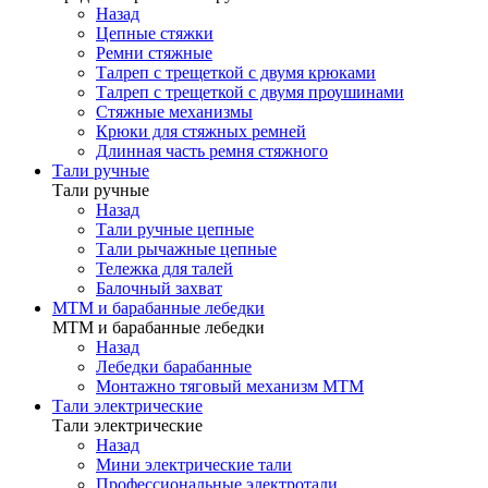
Назад
Цепные стяжки
Ремни стяжные
Талреп с трещеткой с двумя крюками
Талреп с трещеткой с двумя проушинами
Стяжные механизмы
Крюки для стяжных ремней
Длинная часть ремня стяжного
Тали ручные
Тали ручные
Назад
Тали ручные цепные
Тали рычажные цепные
Тележка для талей
Балочный захват
МТМ и барабанные лебедки
МТМ и барабанные лебедки
Назад
Лебедки барабанные
Монтажно тяговый механизм МТМ
Тали электрические
Тали электрические
Назад
Мини электрические тали
Профессиональные электротали