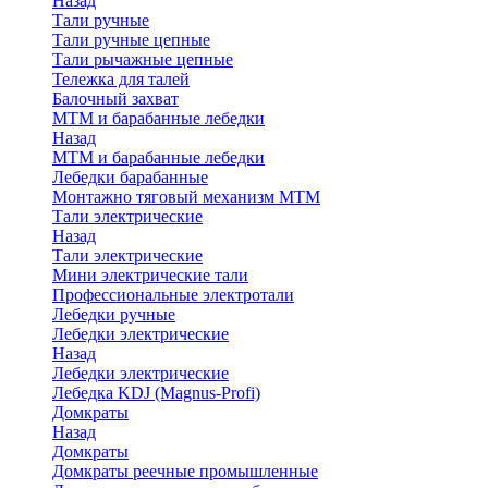
Назад
Тали ручные
Тали ручные цепные
Тали рычажные цепные
Тележка для талей
Балочный захват
МТМ и барабанные лебедки
Назад
МТМ и барабанные лебедки
Лебедки барабанные
Монтажно тяговый механизм МТМ
Тали электрические
Назад
Тали электрические
Мини электрические тали
Профессиональные электротали
Лебедки ручные
Лебедки электрические
Назад
Лебедки электрические
Лебедка KDJ (Magnus-Profi)
Домкраты
Назад
Домкраты
Домкраты реечные промышленные