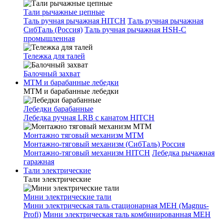
Тали рычажные цепные
Таль ручная рычажная HITCH
Таль ручная рычажная
СибТаль (Россия)
Таль ручная рычажная HSH-C
промышленная
Тележка для талей
Балочный захват
МТМ и барабанные лебедки
МТМ и барабанные лебедки
Лебедки барабанные
Лебедка ручная LRB с канатом HITCH
Монтажно тяговый механизм МТМ
Монтажно-тяговый механизм (СибТаль) Россия
Монтажно-тяговый механизм HITCH
Лебедка рычажная
гаражная
Тали электрические
Тали электрические
Мини электрические тали
Мини электрическая таль стационарная МЕН (Magnus-
Profi)
Мини электрическая таль комбинированная МЕН