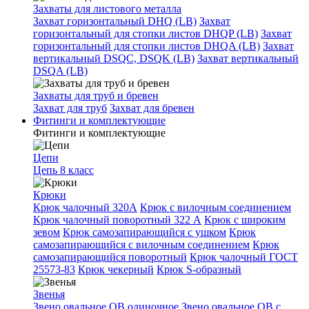
Захваты для листового металла
Захват горизонтальный DHQ (LB)
Захват
горизонтальный для стопки листов DHQP (LB)
Захват
горизонтальный для стопки листов DHQA (LB)
Захват
вертикальный DSQC, DSQK (LB)
Захват вертикальный
DSQA (LB)
Захваты для труб и бревен
Захват для труб
Захват для бревен
Фитинги и комплектующие
Фитинги и комплектующие
Цепи
Цепь 8 класс
Крюки
Крюк чалочный 320А
Крюк с вилочным соединением
Крюк чалочный поворотный 322 А
Крюк с широким
зевом
Крюк самозапирающийся с ушком
Крюк
самозапирающийся с вилочным соединением
Крюк
самозапирающийся поворотный
Крюк чалочный ГОСТ
25573-83
Крюк чекерный
Крюк S-образный
Звенья
Звено овальное OB одиночное
Звено овальное ОВ с