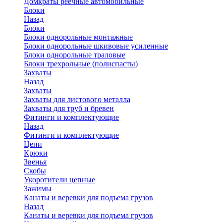
Домкраты реечные автомобильные
Блоки
Назад
Блоки
Блоки однорольные монтажные
Блоки однорольные шкивовые усиленные
Блоки однорольные траловые
Блоки трехрольные (полиспасты)
Захваты
Назад
Захваты
Захваты для листового металла
Захваты для труб и бревен
Фитинги и комплектующие
Назад
Фитинги и комплектующие
Цепи
Крюки
Звенья
Скобы
Укоротители цепные
Зажимы
Канаты и веревки для подъема грузов
Назад
Канаты и веревки для подъема грузов