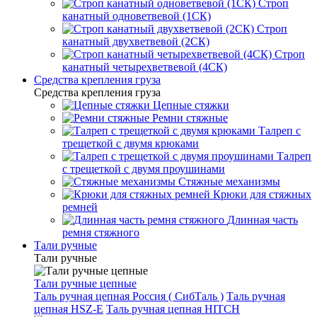
Строп
канатный одноветвевой (1СК)
Строп
канатный двухветвевой (2СК)
Строп
канатный четырехветвевой (4СК)
Средства крепления груза
Средства крепления груза
Цепные стяжки
Ремни стяжные
Талреп с
трещеткой с двумя крюками
Талреп
с трещеткой с двумя проушинами
Стяжные механизмы
Крюки для стяжных
ремней
Длинная часть
ремня стяжного
Тали ручные
Тали ручные
Тали ручные цепные
Таль ручная цепная Россия ( СибТаль )
Таль ручная
цепная HSZ-E
Таль ручная цепная HITCH