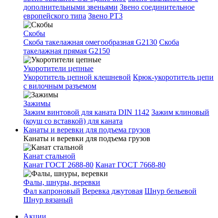
дополнительными звеньями
Звено соединительное
европейского типа
Звено РТ3
Скобы
Скоба такелажная омегообразная G2130
Скоба
такелажная прямая G2150
Укоротители цепные
Укоротитель цепной клешневой
Крюк-укоротитель цепи
с вилочным разъемом
Зажимы
Зажим винтовой для каната DIN 1142
Зажим клиновый
(коуш со вставкой) для каната
Канаты и веревки для подъема грузов
Канаты и веревки для подъема грузов
Канат стальной
Канат ГОСТ 2688-80
Канат ГОСТ 7668-80
Фалы, шнуры, веревки
Фал капроновый
Веревка джутовая
Шнур бельевой
Шнур вязаный
Акции