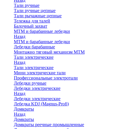
Назад
Тали ручные
Тали ручные цепные
Тали рычажные цепные
Тележка для талей
Балочный захват
МТМ и барабанные лебедки
Назад
МТМ и барабанные лебедки
Лебедки барабанные
Монтажно тяговый механизм МТМ
Тали электрические
Назад
Тали электрические
Мини электрические тали
Профессиональные электротали
Лебедки ручные
Лебедки электрические
Назад
Лебедки электрические
Лебедка KDJ (Magnus-Profi)
Домкраты
Назад
Домкраты
Домкраты реечные промышленные