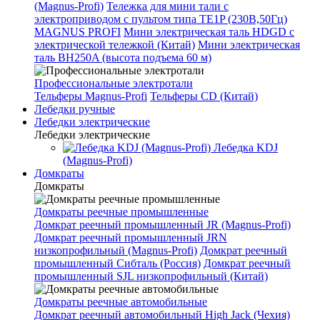
(Magnus-Profi)
Тележка для мини тали с
электроприводом с пультом типа TE1P (230В,50Гц)
MAGNUS PROFI
Мини электрическая таль HDGD с
электрической тележкой (Китай)
Мини электрическая
таль BH250A (высота подъема 60 м)
Профессиональные электротали
Тельферы Magnus-Profi
Тельферы CD (Китай)
Лебедки ручные
Лебедки электрические
Лебедки электрические
Лебедка KDJ
(Magnus-Profi)
Домкраты
Домкраты
Домкраты реечные промышленные
Домкрат реечный промышленный JR (Magnus-Profi)
Домкрат реечный промышленный JRN
низкопрофильный (Magnus-Profi)
Домкрат реечный
промышленный Сибталь (Россия)
Домкрат реечный
промышленный SJL низкопрофильный (Китай)
Домкраты реечные автомобильные
Домкрат реечный автомобильный High Jack (Чехия)