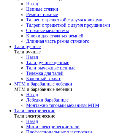
Назад
Цепные стяжки
Ремни стяжные
Талреп с трещеткой с двумя крюками
Талреп с трещеткой с двумя проушинами
Стяжные механизмы
Крюки для стяжных ремней
Длинная часть ремня стяжного
Тали ручные
Тали ручные
Назад
Тали ручные цепные
Тали рычажные цепные
Тележка для талей
Балочный захват
МТМ и барабанные лебедки
МТМ и барабанные лебедки
Назад
Лебедки барабанные
Монтажно тяговый механизм МТМ
Тали электрические
Тали электрические
Назад
Мини электрические тали
Профессиональные электротали