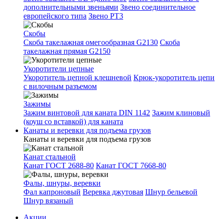
дополнительными звеньями
Звено соединительное
европейского типа
Звено РТ3
Скобы
Скоба такелажная омегообразная G2130
Скоба
такелажная прямая G2150
Укоротители цепные
Укоротитель цепной клешневой
Крюк-укоротитель цепи
с вилочным разъемом
Зажимы
Зажим винтовой для каната DIN 1142
Зажим клиновый
(коуш со вставкой) для каната
Канаты и веревки для подъема грузов
Канаты и веревки для подъема грузов
Канат стальной
Канат ГОСТ 2688-80
Канат ГОСТ 7668-80
Фалы, шнуры, веревки
Фал капроновый
Веревка джутовая
Шнур бельевой
Шнур вязаный
Акции