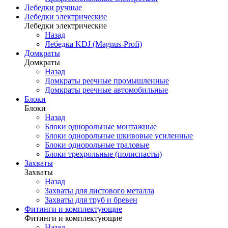
Лебедки ручные
Лебедки электрические
Лебедки электрические
Назад
Лебедка KDJ (Magnus-Profi)
Домкраты
Домкраты
Назад
Домкраты реечные промышленные
Домкраты реечные автомобильные
Блоки
Блоки
Назад
Блоки однорольные монтажные
Блоки однорольные шкивовые усиленные
Блоки однорольные траловые
Блоки трехрольные (полиспасты)
Захваты
Захваты
Назад
Захваты для листового металла
Захваты для труб и бревен
Фитинги и комплектующие
Фитинги и комплектующие
Назад