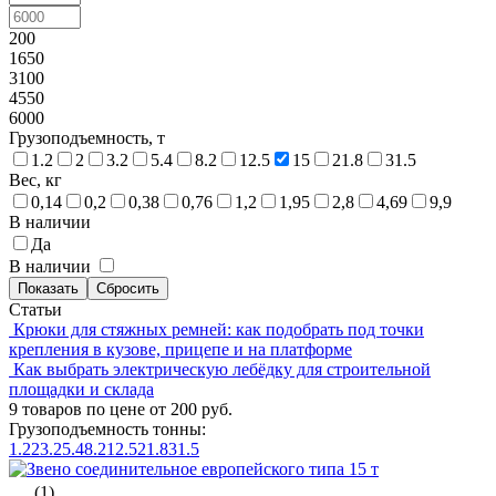
200
1650
3100
4550
6000
Грузоподъемность, т
1.2
2
3.2
5.4
8.2
12.5
15
21.8
31.5
Вес, кг
0,14
0,2
0,38
0,76
1,2
1,95
2,8
4,69
9,9
В наличии
Да
В наличии
Статьи
Крюки для стяжных ремней: как подобрать под точки
крепления в кузове, прицепе и на платформе
Как выбрать электрическую лебёдку для строительной
площадки и склада
9 товаров по цене от 200 руб.
Грузоподъемность тонны:
1.2
2
3.2
5.4
8.2
12.5
21.8
31.5
(1)