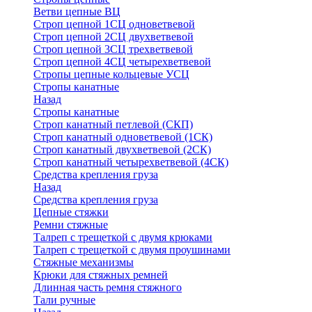
Ветви цепные ВЦ
Строп цепной 1СЦ одноветвевой
Строп цепной 2СЦ двухветвевой
Строп цепной 3СЦ трехветвевой
Строп цепной 4СЦ четырехветвевой
Стропы цепные кольцевые УСЦ
Стропы канатные
Назад
Стропы канатные
Строп канатный петлевой (СКП)
Строп канатный одноветвевой (1СК)
Строп канатный двухветвевой (2СК)
Строп канатный четырехветвевой (4СК)
Средства крепления груза
Назад
Средства крепления груза
Цепные стяжки
Ремни стяжные
Талреп с трещеткой с двумя крюками
Талреп с трещеткой с двумя проушинами
Стяжные механизмы
Крюки для стяжных ремней
Длинная часть ремня стяжного
Тали ручные