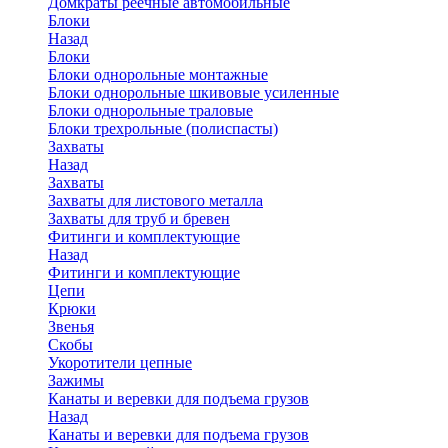
Домкраты реечные автомобильные
Блоки
Назад
Блоки
Блоки однорольные монтажные
Блоки однорольные шкивовые усиленные
Блоки однорольные траловые
Блоки трехрольные (полиспасты)
Захваты
Назад
Захваты
Захваты для листового металла
Захваты для труб и бревен
Фитинги и комплектующие
Назад
Фитинги и комплектующие
Цепи
Крюки
Звенья
Скобы
Укоротители цепные
Зажимы
Канаты и веревки для подъема грузов
Назад
Канаты и веревки для подъема грузов