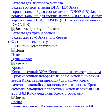
Захваты для листового металла
Захват горизонтальный DHQ (LB)
Захват
горизонтальный для стопки листов DHQP (LB)
Захват
горизонтальный для стопки листов DHQA (LB)
Захват
вертикальный DSQC, DSQK (LB)
Захват вертикальный
DSQA (LB)
Захваты для труб и бревен
Захват для труб
Захват для бревен
Фитинги и комплектующие
Фитинги и комплектующие
Цепи
Цепь 8 класс
Крюки
Крюк чалочный 320А
Крюк с вилочным соединением
Крюк чалочный поворотный 322 А
Крюк с широким
зевом
Крюк самозапирающийся с ушком
Крюк
самозапирающийся с вилочным соединением
Крюк
самозапирающийся поворотный
Крюк чалочный ГОСТ
25573-83
Крюк чекерный
Крюк S-образный
Звенья
Звено овальное OB одиночное
Звено овальное ОВ с