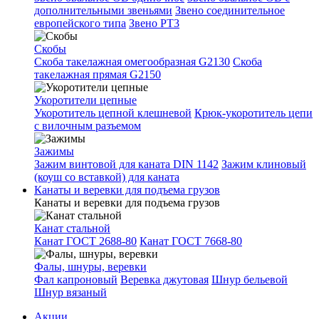
дополнительными звеньями
Звено соединительное
европейского типа
Звено РТ3
Скобы
Скоба такелажная омегообразная G2130
Скоба
такелажная прямая G2150
Укоротители цепные
Укоротитель цепной клешневой
Крюк-укоротитель цепи
с вилочным разъемом
Зажимы
Зажим винтовой для каната DIN 1142
Зажим клиновый
(коуш со вставкой) для каната
Канаты и веревки для подъема грузов
Канаты и веревки для подъема грузов
Канат стальной
Канат ГОСТ 2688-80
Канат ГОСТ 7668-80
Фалы, шнуры, веревки
Фал капроновый
Веревка джутовая
Шнур бельевой
Шнур вязаный
Акции