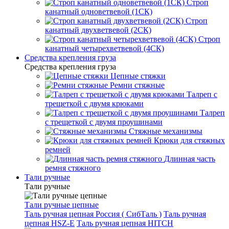
Строп
канатный одноветвевой (1СК)
Строп
канатный двухветвевой (2СК)
Строп
канатный четырехветвевой (4СК)
Средства крепления груза
Средства крепления груза
Цепные стяжки
Ремни стяжные
Талреп с
трещеткой с двумя крюками
Талреп
с трещеткой с двумя проушинами
Стяжные механизмы
Крюки для стяжных
ремней
Длинная часть
ремня стяжного
Тали ручные
Тали ручные
Тали ручные цепные
Таль ручная цепная Россия ( СибТаль )
Таль ручная
цепная HSZ-E
Таль ручная цепная HITCH