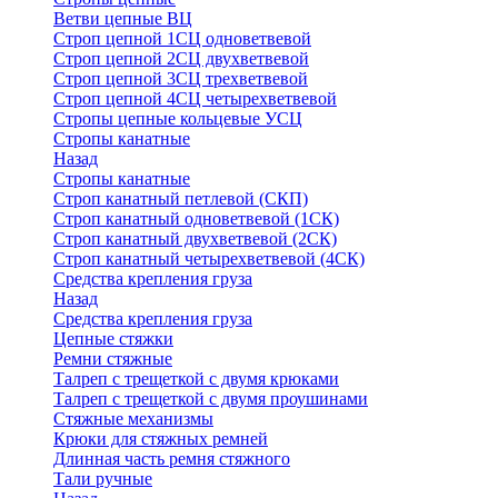
Ветви цепные ВЦ
Строп цепной 1СЦ одноветвевой
Строп цепной 2СЦ двухветвевой
Строп цепной 3СЦ трехветвевой
Строп цепной 4СЦ четырехветвевой
Стропы цепные кольцевые УСЦ
Стропы канатные
Назад
Стропы канатные
Строп канатный петлевой (СКП)
Строп канатный одноветвевой (1СК)
Строп канатный двухветвевой (2СК)
Строп канатный четырехветвевой (4СК)
Средства крепления груза
Назад
Средства крепления груза
Цепные стяжки
Ремни стяжные
Талреп с трещеткой с двумя крюками
Талреп с трещеткой с двумя проушинами
Стяжные механизмы
Крюки для стяжных ремней
Длинная часть ремня стяжного
Тали ручные