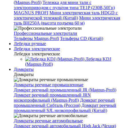
(Magnus-Profi)
Тележка для мини тали с
электроприводом с пультом типа TE1P (230В,50Гц)
MAGNUS PROFI
Мини электрическая таль HDGD с
электрической тележкой (Китай)
Мини электрическая
таль BH250A (высота подъема 60 м)
Профессиональные электротали
Тельферы Magnus-Profi
Тельферы CD (Китай)
Лебедки ручные
Лебедки электрические
Лебедки электрические
Лебедка KDJ
(Magnus-Profi)
Домкраты
Домкраты
Домкраты реечные промышленные
Домкрат реечный промышленный JR (Magnus-Profi)
Домкрат реечный промышленный JRN
низкопрофильный (Magnus-Profi)
Домкрат реечный
промышленный Сибталь (Россия)
Домкрат реечный
промышленный SJL низкопрофильный (Китай)
Домкраты реечные автомобильные
Домкрат реечный автомобильный High Jack (Чехия)