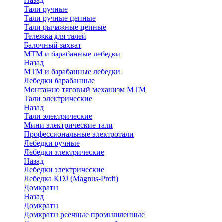
Назад
Тали ручные
Тали ручные цепные
Тали рычажные цепные
Тележка для талей
Балочный захват
МТМ и барабанные лебедки
Назад
МТМ и барабанные лебедки
Лебедки барабанные
Монтажно тяговый механизм МТМ
Тали электрические
Назад
Тали электрические
Мини электрические тали
Профессиональные электротали
Лебедки ручные
Лебедки электрические
Назад
Лебедки электрические
Лебедка KDJ (Magnus-Profi)
Домкраты
Назад
Домкраты
Домкраты реечные промышленные