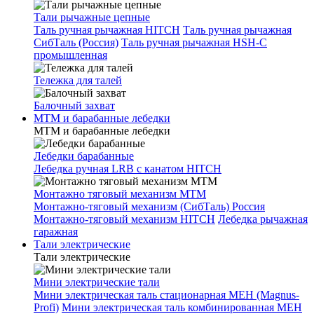
Тали рычажные цепные
Таль ручная рычажная HITCH
Таль ручная рычажная
СибТаль (Россия)
Таль ручная рычажная HSH-C
промышленная
Тележка для талей
Балочный захват
МТМ и барабанные лебедки
МТМ и барабанные лебедки
Лебедки барабанные
Лебедка ручная LRB с канатом HITCH
Монтажно тяговый механизм МТМ
Монтажно-тяговый механизм (СибТаль) Россия
Монтажно-тяговый механизм HITCH
Лебедка рычажная
гаражная
Тали электрические
Тали электрические
Мини электрические тали
Мини электрическая таль стационарная МЕН (Magnus-
Profi)
Мини электрическая таль комбинированная МЕН