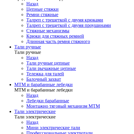
Назад
Цепные стяжки
Ремни стяжные
Талреп с трещеткой с двумя крюками
Талреп с трещеткой с двумя проушинами
Стяжные механизмы
Крюки для стяжных ремней
Длинная часть ремня стяжного
Тали ручные
Тали ручные
Назад
Тали ручные цепные
Тали рычажные цепные
Тележка для талей
Балочный захват
МТМ и барабанные лебедки
МТМ и барабанные лебедки
Назад
Лебедки барабанные
Монтажно тяговый механизм МТМ
Тали электрические
Тали электрические
Назад
Мини электрические тали
Профессиональные электротали