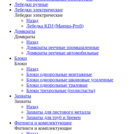
Лебедки ручные
Лебедки электрические
Лебедки электрические
Назад
Лебедка KDJ (Magnus-Profi)
Домкраты
Домкраты
Назад
Домкраты реечные промышленные
Домкраты реечные автомобильные
Блоки
Блоки
Назад
Блоки однорольные монтажные
Блоки однорольные шкивовые усиленные
Блоки однорольные траловые
Блоки трехрольные (полиспасты)
Захваты
Захваты
Назад
Захваты для листового металла
Захваты для труб и бревен
Фитинги и комплектующие
Фитинги и комплектующие
Назад