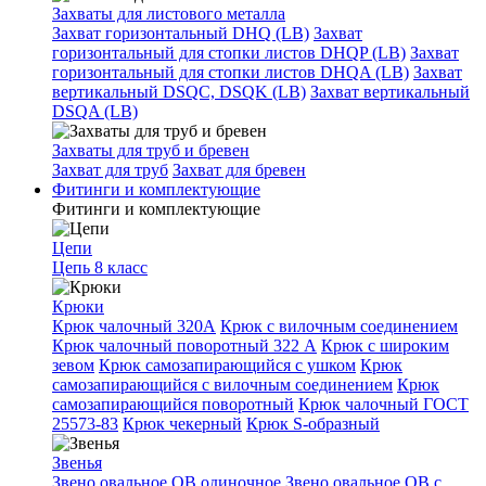
Захваты для листового металла
Захват горизонтальный DHQ (LB)
Захват
горизонтальный для стопки листов DHQP (LB)
Захват
горизонтальный для стопки листов DHQA (LB)
Захват
вертикальный DSQC, DSQK (LB)
Захват вертикальный
DSQA (LB)
Захваты для труб и бревен
Захват для труб
Захват для бревен
Фитинги и комплектующие
Фитинги и комплектующие
Цепи
Цепь 8 класс
Крюки
Крюк чалочный 320А
Крюк с вилочным соединением
Крюк чалочный поворотный 322 А
Крюк с широким
зевом
Крюк самозапирающийся с ушком
Крюк
самозапирающийся с вилочным соединением
Крюк
самозапирающийся поворотный
Крюк чалочный ГОСТ
25573-83
Крюк чекерный
Крюк S-образный
Звенья
Звено овальное OB одиночное
Звено овальное ОВ с