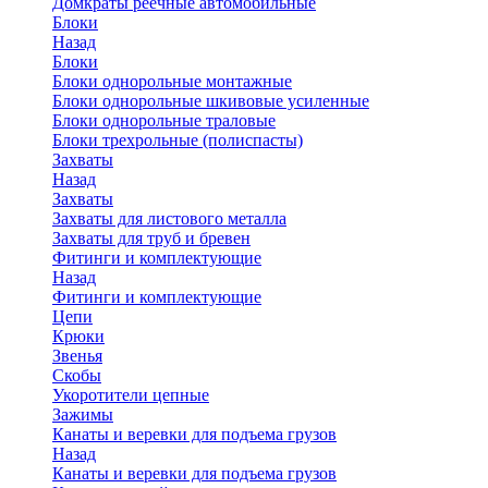
Домкраты реечные автомобильные
Блоки
Назад
Блоки
Блоки однорольные монтажные
Блоки однорольные шкивовые усиленные
Блоки однорольные траловые
Блоки трехрольные (полиспасты)
Захваты
Назад
Захваты
Захваты для листового металла
Захваты для труб и бревен
Фитинги и комплектующие
Назад
Фитинги и комплектующие
Цепи
Крюки
Звенья
Скобы
Укоротители цепные
Зажимы
Канаты и веревки для подъема грузов
Назад
Канаты и веревки для подъема грузов