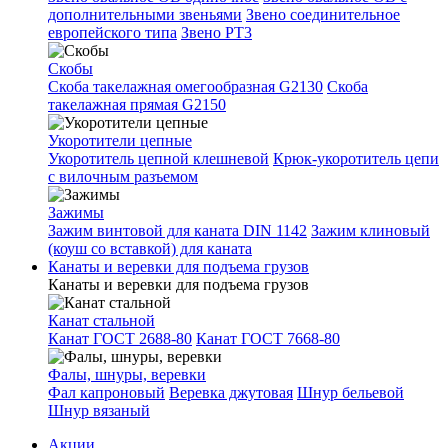
дополнительными звеньями
Звено соединительное
европейского типа
Звено РТ3
Скобы
Скоба такелажная омегообразная G2130
Скоба
такелажная прямая G2150
Укоротители цепные
Укоротитель цепной клешневой
Крюк-укоротитель цепи
с вилочным разъемом
Зажимы
Зажим винтовой для каната DIN 1142
Зажим клиновый
(коуш со вставкой) для каната
Канаты и веревки для подъема грузов
Канаты и веревки для подъема грузов
Канат стальной
Канат ГОСТ 2688-80
Канат ГОСТ 7668-80
Фалы, шнуры, веревки
Фал капроновый
Веревка джутовая
Шнур бельевой
Шнур вязаный
Акции