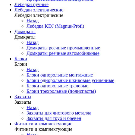
Лебедки ручные
Лебедки электрические
Лебедки электрические
Назад
Лебедка KDJ (Magnus-Profi)
Домкраты
Домкраты
Назад
Домкраты реечные промышленные
Домкраты реечные автомобильные
Блоки
Блоки
Назад
Блоки однорольные монтажные
Блоки однорольные шкивовые усиленные
Блоки однорольные траловые
Блоки трехрольные (полиспасты)
Захваты
Захваты
Назад
Захваты для листового металла
Захваты для труб и бревен
Фитинги и комплектующие
Фитинги и комплектующие
Назад