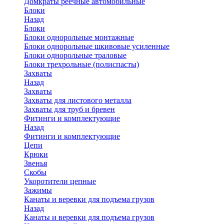
Домкраты реечные автомобильные
Блоки
Назад
Блоки
Блоки однорольные монтажные
Блоки однорольные шкивовые усиленные
Блоки однорольные траловые
Блоки трехрольные (полиспасты)
Захваты
Назад
Захваты
Захваты для листового металла
Захваты для труб и бревен
Фитинги и комплектующие
Назад
Фитинги и комплектующие
Цепи
Крюки
Звенья
Скобы
Укоротители цепные
Зажимы
Канаты и веревки для подъема грузов
Назад
Канаты и веревки для подъема грузов