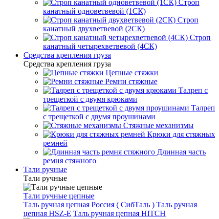
Строп
канатный одноветвевой (1СК)
Строп
канатный двухветвевой (2СК)
Строп
канатный четырехветвевой (4СК)
Средства крепления груза
Средства крепления груза
Цепные стяжки
Ремни стяжные
Талреп с
трещеткой с двумя крюками
Талреп
с трещеткой с двумя проушинами
Стяжные механизмы
Крюки для стяжных
ремней
Длинная часть
ремня стяжного
Тали ручные
Тали ручные
Тали ручные цепные
Таль ручная цепная Россия ( СибТаль )
Таль ручная
цепная HSZ-E
Таль ручная цепная HITCH