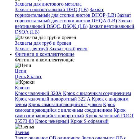
Захваты для листового металла
Захват горизонтальный DHQ (LB)
Захват
горизонтальный для стопки листов DHQP (LB)
Захват
горизонтальный для стопки листов DHQA (LB)
Захват
вертикальный DSQC, DSQK (LB)
Захват вертикальный
DSQA (LB)
Захваты для труб и бревен
Захват для труб
Захват для бревен
Фитинги и комплектующие
Фитинги и комплектующие
Цепи
Цепь 8 класс
Крюки
Крюк чалочный 320А
Крюк с вилочным соединением
Крюк чалочный поворотный 322 А
Крюк с широким
зевом
Крюк самозапирающийся с ушком
Крюк
самозапирающийся с вилочным соединением
Крюк
самозапирающийся поворотный
Крюк чалочный ГОСТ
25573-83
Крюк чекерный
Крюк S-образный
Звенья
Звено овальное OB одиночное
Звено овальное ОВ с