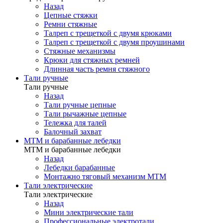
Назад
Цепные стяжки
Ремни стяжные
Талреп с трещеткой с двумя крюками
Талреп с трещеткой с двумя проушинами
Стяжные механизмы
Крюки для стяжных ремней
Длинная часть ремня стяжного
Тали ручные
Тали ручные
Назад
Тали ручные цепные
Тали рычажные цепные
Тележка для талей
Балочный захват
МТМ и барабанные лебедки
МТМ и барабанные лебедки
Назад
Лебедки барабанные
Монтажно тяговый механизм МТМ
Тали электрические
Тали электрические
Назад
Мини электрические тали
Профессиональные электротали