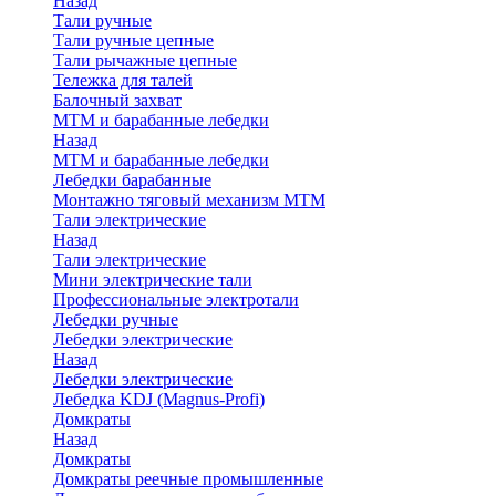
Назад
Тали ручные
Тали ручные цепные
Тали рычажные цепные
Тележка для талей
Балочный захват
МТМ и барабанные лебедки
Назад
МТМ и барабанные лебедки
Лебедки барабанные
Монтажно тяговый механизм МТМ
Тали электрические
Назад
Тали электрические
Мини электрические тали
Профессиональные электротали
Лебедки ручные
Лебедки электрические
Назад
Лебедки электрические
Лебедка KDJ (Magnus-Profi)
Домкраты
Назад
Домкраты
Домкраты реечные промышленные