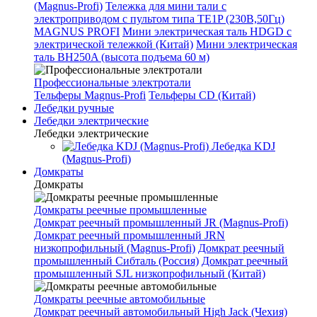
(Magnus-Profi)
Тележка для мини тали с
электроприводом с пультом типа TE1P (230В,50Гц)
MAGNUS PROFI
Мини электрическая таль HDGD с
электрической тележкой (Китай)
Мини электрическая
таль BH250A (высота подъема 60 м)
Профессиональные электротали
Тельферы Magnus-Profi
Тельферы CD (Китай)
Лебедки ручные
Лебедки электрические
Лебедки электрические
Лебедка KDJ
(Magnus-Profi)
Домкраты
Домкраты
Домкраты реечные промышленные
Домкрат реечный промышленный JR (Magnus-Profi)
Домкрат реечный промышленный JRN
низкопрофильный (Magnus-Profi)
Домкрат реечный
промышленный Сибталь (Россия)
Домкрат реечный
промышленный SJL низкопрофильный (Китай)
Домкраты реечные автомобильные
Домкрат реечный автомобильный High Jack (Чехия)