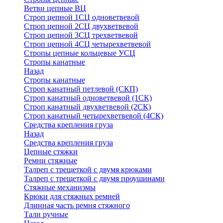
Ветви цепные ВЦ
Строп цепной 1СЦ одноветвевой
Строп цепной 2СЦ двухветвевой
Строп цепной 3СЦ трехветвевой
Строп цепной 4СЦ четырехветвевой
Стропы цепные кольцевые УСЦ
Стропы канатные
Назад
Стропы канатные
Строп канатный петлевой (СКП)
Строп канатный одноветвевой (1СК)
Строп канатный двухветвевой (2СК)
Строп канатный четырехветвевой (4СК)
Средства крепления груза
Назад
Средства крепления груза
Цепные стяжки
Ремни стяжные
Талреп с трещеткой с двумя крюками
Талреп с трещеткой с двумя проушинами
Стяжные механизмы
Крюки для стяжных ремней
Длинная часть ремня стяжного
Тали ручные