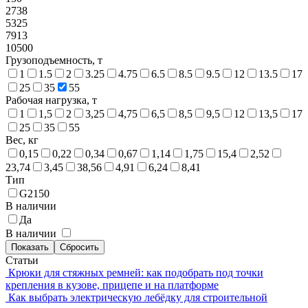
2738
5325
7913
10500
Грузоподъемность, т
1
1.5
2
3.25
4.75
6.5
8.5
9.5
12
13.5
17
25
35
55
Рабочая нагрузка, т
1
1,5
2
3,25
4,75
6,5
8,5
9,5
12
13,5
17
25
35
55
Вес, кг
0,15
0,22
0,34
0,67
1,14
1,75
15,4
2,52
23,74
3,45
38,56
4,91
6,24
8,41
Тип
G2150
В наличии
Да
В наличии
Статьи
Крюки для стяжных ремней: как подобрать под точки
крепления в кузове, прицепе и на платформе
Как выбрать электрическую лебёдку для строительной