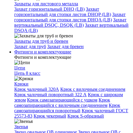
Захваты для листового металла
Захват горизонтальный DHQ (LB)
Захват
горизонтальный для стопки листов DHQP (LB)
Захват
горизонтальный для стопки листов DHQA (LB)
Захват
вертикальный DSQC, DSQK (LB)
Захват вертикальный
DSQA (LB)
Захваты для труб и бревен
Захват для труб
Захват для бревен
Фитинги и комплектующие
Фитинги и комплектующие
Цепи
Цепь 8 класс
Крюки
Крюк чалочный 320А
Крюк с вилочным соединением
Крюк чалочный поворотный 322 А
Крюк с широким
зевом
Крюк самозапирающийся с ушком
Крюк
самозапирающийся с вилочным соединением
Крюк
самозапирающийся поворотный
Крюк чалочный ГОСТ
25573-83
Крюк чекерный
Крюк S-образный
Звенья
Звено овальное OB одиночное
Звено овальное ОВ с