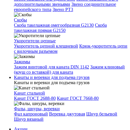
дополнительными звеньями
Звено соединительное
европейского типа
Звено РТ3
Скобы
Скоба такелажная омегообразная G2130
Скоба
такелажная прямая G2150
Укоротители цепные
Укоротитель цепной клешневой
Крюк-укоротитель цепи
с вилочным разъемом
Зажимы
Зажим винтовой для каната DIN 1142
Зажим клиновый
(коуш со вставкой) для каната
Канаты и веревки для подъема грузов
Канаты и веревки для подъема грузов
Канат стальной
Канат ГОСТ 2688-80
Канат ГОСТ 7668-80
Фалы, шнуры, веревки
Фал капроновый
Веревка джутовая
Шнур бельевой
Шнур вязаный
Акции