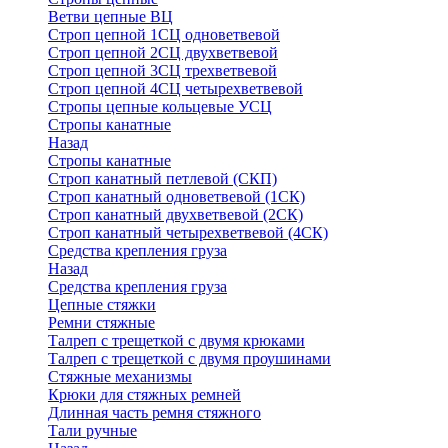
Ветви цепные ВЦ
Строп цепной 1СЦ одноветвевой
Строп цепной 2СЦ двухветвевой
Строп цепной 3СЦ трехветвевой
Строп цепной 4СЦ четырехветвевой
Стропы цепные кольцевые УСЦ
Стропы канатные
Назад
Стропы канатные
Строп канатный петлевой (СКП)
Строп канатный одноветвевой (1СК)
Строп канатный двухветвевой (2СК)
Строп канатный четырехветвевой (4СК)
Средства крепления груза
Назад
Средства крепления груза
Цепные стяжки
Ремни стяжные
Талреп с трещеткой с двумя крюками
Талреп с трещеткой с двумя проушинами
Стяжные механизмы
Крюки для стяжных ремней
Длинная часть ремня стяжного
Тали ручные