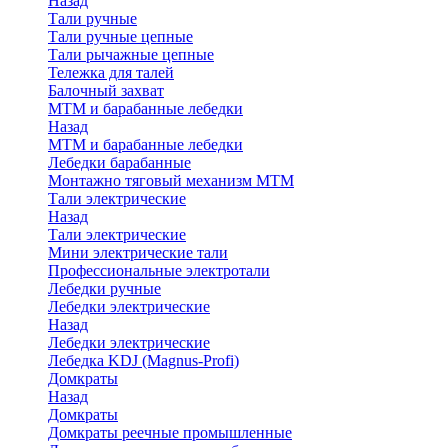
Назад
Тали ручные
Тали ручные цепные
Тали рычажные цепные
Тележка для талей
Балочный захват
МТМ и барабанные лебедки
Назад
МТМ и барабанные лебедки
Лебедки барабанные
Монтажно тяговый механизм МТМ
Тали электрические
Назад
Тали электрические
Мини электрические тали
Профессиональные электротали
Лебедки ручные
Лебедки электрические
Назад
Лебедки электрические
Лебедка KDJ (Magnus-Profi)
Домкраты
Назад
Домкраты
Домкраты реечные промышленные