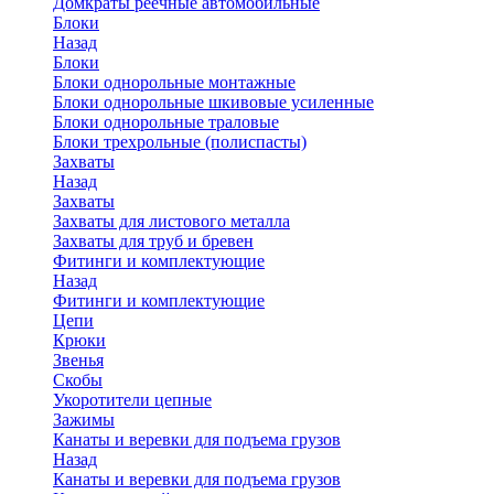
Домкраты реечные автомобильные
Блоки
Назад
Блоки
Блоки однорольные монтажные
Блоки однорольные шкивовые усиленные
Блоки однорольные траловые
Блоки трехрольные (полиспасты)
Захваты
Назад
Захваты
Захваты для листового металла
Захваты для труб и бревен
Фитинги и комплектующие
Назад
Фитинги и комплектующие
Цепи
Крюки
Звенья
Скобы
Укоротители цепные
Зажимы
Канаты и веревки для подъема грузов
Назад
Канаты и веревки для подъема грузов