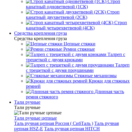
Строп
канатный одноветвевой (1СК)
Строп
канатный двухветвевой (2СК)
Строп
канатный четырехветвевой (4СК)
Средства крепления груза
Средства крепления груза
Цепные стяжки
Ремни стяжные
Талреп с
трещеткой с двумя крюками
Талреп
с трещеткой с двумя проушинами
Стяжные механизмы
Крюки для стяжных
ремней
Длинная часть
ремня стяжного
Тали ручные
Тали ручные
Тали ручные цепные
Таль ручная цепная Россия ( СибТаль )
Таль ручная
цепная HSZ-E
Таль ручная цепная HITCH