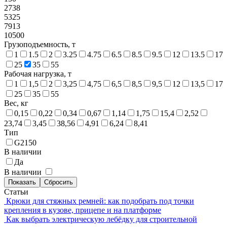
2738
5325
7913
10500
Грузоподъемность, т
1
1.5
2
3.25
4.75
6.5
8.5
9.5
12
13.5
17
25
35
55
Рабочая нагрузка, т
1
1,5
2
3,25
4,75
6,5
8,5
9,5
12
13,5
17
25
35
55
Вес, кг
0,15
0,22
0,34
0,67
1,14
1,75
15,4
2,52
23,74
3,45
38,56
4,91
6,24
8,41
Тип
G2150
В наличии
Да
В наличии
Статьи
Крюки для стяжных ремней: как подобрать под точки
крепления в кузове, прицепе и на платформе
Как выбрать электрическую лебёдку для строительной