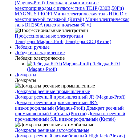
(Magnus-Profi)
Тележка для мини тали с
электроприводом с пультом типа TE1P (230В,50Гц)
MAGNUS PROFI
Мини электрическая таль HDGD с
электрической тележкой (Китай)
Мини электрическая
таль BH250A (высота подъема 60 м)
Профессиональные электротали
Тельферы Magnus-Profi
Тельферы CD (Китай)
Лебедки ручные
Лебедки электрические
Лебедки электрические
Лебедка KDJ
(Magnus-Profi)
Домкраты
Домкраты
Домкраты реечные промышленные
Домкрат реечный промышленный JR (Magnus-Profi)
Домкрат реечный промышленный JRN
низкопрофильный (Magnus-Profi)
Домкрат реечный
промышленный Сибталь (Россия)
Домкрат реечный
промышленный SJL низкопрофильный (Китай)
Домкраты реечные автомобильные
Домкрат реечный автомобильный High Jack (Чехия)