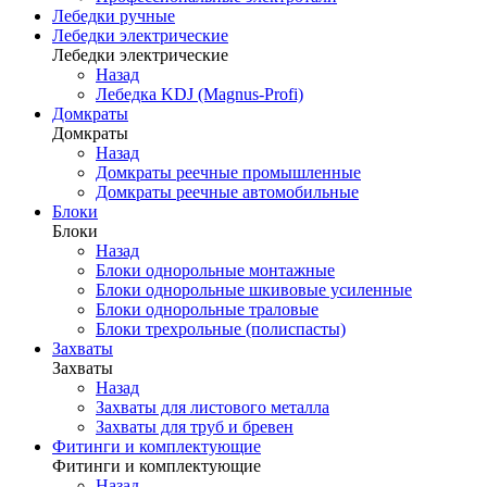
Лебедки ручные
Лебедки электрические
Лебедки электрические
Назад
Лебедка KDJ (Magnus-Profi)
Домкраты
Домкраты
Назад
Домкраты реечные промышленные
Домкраты реечные автомобильные
Блоки
Блоки
Назад
Блоки однорольные монтажные
Блоки однорольные шкивовые усиленные
Блоки однорольные траловые
Блоки трехрольные (полиспасты)
Захваты
Захваты
Назад
Захваты для листового металла
Захваты для труб и бревен
Фитинги и комплектующие
Фитинги и комплектующие
Назад