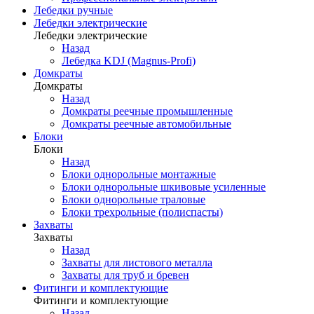
Лебедки ручные
Лебедки электрические
Лебедки электрические
Назад
Лебедка KDJ (Magnus-Profi)
Домкраты
Домкраты
Назад
Домкраты реечные промышленные
Домкраты реечные автомобильные
Блоки
Блоки
Назад
Блоки однорольные монтажные
Блоки однорольные шкивовые усиленные
Блоки однорольные траловые
Блоки трехрольные (полиспасты)
Захваты
Захваты
Назад
Захваты для листового металла
Захваты для труб и бревен
Фитинги и комплектующие
Фитинги и комплектующие
Назад