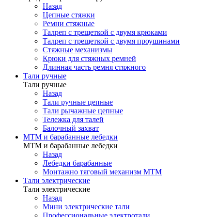
Назад
Цепные стяжки
Ремни стяжные
Талреп с трещеткой с двумя крюками
Талреп с трещеткой с двумя проушинами
Стяжные механизмы
Крюки для стяжных ремней
Длинная часть ремня стяжного
Тали ручные
Тали ручные
Назад
Тали ручные цепные
Тали рычажные цепные
Тележка для талей
Балочный захват
МТМ и барабанные лебедки
МТМ и барабанные лебедки
Назад
Лебедки барабанные
Монтажно тяговый механизм МТМ
Тали электрические
Тали электрические
Назад
Мини электрические тали
Профессиональные электротали