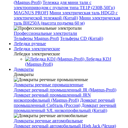
(Magnus-Profi)
Тележка для мини тали с
электроприводом с пультом типа TE1P (230В,50Гц)
MAGNUS PROFI
Мини электрическая таль HDGD с
электрической тележкой (Китай)
Мини электрическая
таль BH250A (высота подъема 60 м)
Профессиональные электротали
Тельферы Magnus-Profi
Тельферы CD (Китай)
Лебедки ручные
Лебедки электрические
Лебедки электрические
Лебедка KDJ
(Magnus-Profi)
Домкраты
Домкраты
Домкраты реечные промышленные
Домкрат реечный промышленный JR (Magnus-Profi)
Домкрат реечный промышленный JRN
низкопрофильный (Magnus-Profi)
Домкрат реечный
промышленный Сибталь (Россия)
Домкрат реечный
промышленный SJL низкопрофильный (Китай)
Домкраты реечные автомобильные
Домкрат реечный автомобильный High Jack (Чехия)