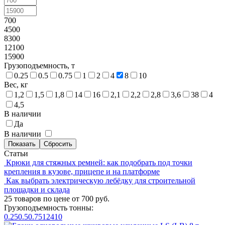
700
4500
8300
12100
15900
Грузоподъемность, т
0.25
0.5
0.75
1
2
4
8
10
Вес, кг
1,2
1,5
1,8
14
16
2,1
2,2
2,8
3,6
38
4
4,5
В наличии
Да
В наличии
Статьи
Крюки для стяжных ремней: как подобрать под точки
крепления в кузове, прицепе и на платформе
Как выбрать электрическую лебёдку для строительной
площадки и склада
25 товаров по цене от 700 руб.
Грузоподъемность тонны:
0.25
0.5
0.75
1
2
4
10