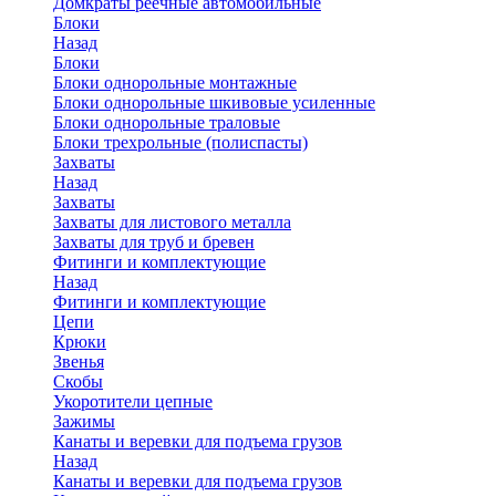
Домкраты реечные автомобильные
Блоки
Назад
Блоки
Блоки однорольные монтажные
Блоки однорольные шкивовые усиленные
Блоки однорольные траловые
Блоки трехрольные (полиспасты)
Захваты
Назад
Захваты
Захваты для листового металла
Захваты для труб и бревен
Фитинги и комплектующие
Назад
Фитинги и комплектующие
Цепи
Крюки
Звенья
Скобы
Укоротители цепные
Зажимы
Канаты и веревки для подъема грузов
Назад
Канаты и веревки для подъема грузов