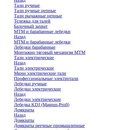
Назад
Тали ручные
Тали ручные цепные
Тали рычажные цепные
Тележка для талей
Балочный захват
МТМ и барабанные лебедки
Назад
МТМ и барабанные лебедки
Лебедки барабанные
Монтажно тяговый механизм МТМ
Тали электрические
Назад
Тали электрические
Мини электрические тали
Профессиональные электротали
Лебедки ручные
Лебедки электрические
Назад
Лебедки электрические
Лебедка KDJ (Magnus-Profi)
Домкраты
Назад
Домкраты
Домкраты реечные промышленные