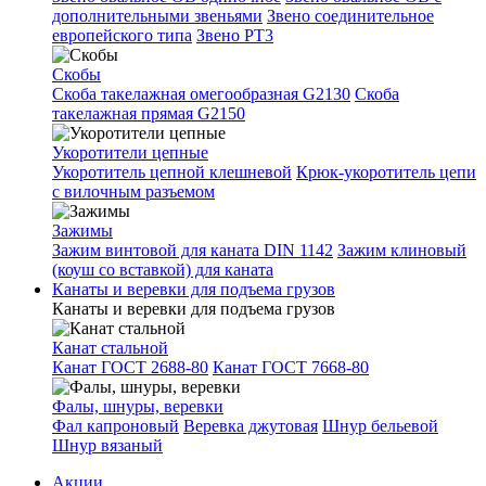
дополнительными звеньями
Звено соединительное
европейского типа
Звено РТ3
Скобы
Скоба такелажная омегообразная G2130
Скоба
такелажная прямая G2150
Укоротители цепные
Укоротитель цепной клешневой
Крюк-укоротитель цепи
с вилочным разъемом
Зажимы
Зажим винтовой для каната DIN 1142
Зажим клиновый
(коуш со вставкой) для каната
Канаты и веревки для подъема грузов
Канаты и веревки для подъема грузов
Канат стальной
Канат ГОСТ 2688-80
Канат ГОСТ 7668-80
Фалы, шнуры, веревки
Фал капроновый
Веревка джутовая
Шнур бельевой
Шнур вязаный
Акции