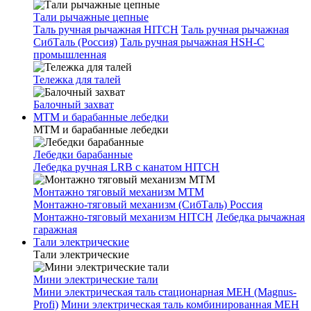
Тали рычажные цепные
Таль ручная рычажная HITCH
Таль ручная рычажная
СибТаль (Россия)
Таль ручная рычажная HSH-C
промышленная
Тележка для талей
Балочный захват
МТМ и барабанные лебедки
МТМ и барабанные лебедки
Лебедки барабанные
Лебедка ручная LRB с канатом HITCH
Монтажно тяговый механизм МТМ
Монтажно-тяговый механизм (СибТаль) Россия
Монтажно-тяговый механизм HITCH
Лебедка рычажная
гаражная
Тали электрические
Тали электрические
Мини электрические тали
Мини электрическая таль стационарная МЕН (Magnus-
Profi)
Мини электрическая таль комбинированная МЕН