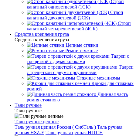
Строп
канатный одноветвевой (1СК)
Строп
канатный двухветвевой (2СК)
Строп
канатный четырехветвевой (4СК)
Средства крепления груза
Средства крепления груза
Цепные стяжки
Ремни стяжные
Талреп с
трещеткой с двумя крюками
Талреп
с трещеткой с двумя проушинами
Стяжные механизмы
Крюки для стяжных
ремней
Длинная часть
ремня стяжного
Тали ручные
Тали ручные
Тали ручные цепные
Таль ручная цепная Россия ( СибТаль )
Таль ручная
цепная HSZ-E
Таль ручная цепная HITCH