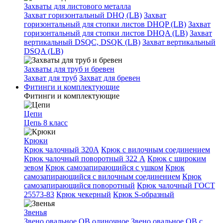
Захваты для листового металла
Захват горизонтальный DHQ (LB)
Захват
горизонтальный для стопки листов DHQP (LB)
Захват
горизонтальный для стопки листов DHQA (LB)
Захват
вертикальный DSQC, DSQK (LB)
Захват вертикальный
DSQA (LB)
Захваты для труб и бревен
Захват для труб
Захват для бревен
Фитинги и комплектующие
Фитинги и комплектующие
Цепи
Цепь 8 класс
Крюки
Крюк чалочный 320А
Крюк с вилочным соединением
Крюк чалочный поворотный 322 А
Крюк с широким
зевом
Крюк самозапирающийся с ушком
Крюк
самозапирающийся с вилочным соединением
Крюк
самозапирающийся поворотный
Крюк чалочный ГОСТ
25573-83
Крюк чекерный
Крюк S-образный
Звенья
Звено овальное OB одиночное
Звено овальное ОВ с