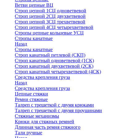
Ветви цепные ВЦ
Строп цепной 1СЦ одноветвевой
Строп цепной 2СЦ двухветвевой
Строп цепной 3СЦ трехветвевой
Строп цепной 4СЦ четырехветвевой
Стропы цепные кольцевые УСЦ
Стропы канатные
Назад
Стропы канатные
Строп канатный петлевой (СКП)
Строп канатный одноветвевой (1СК)
Строп канатный двухветвевой (2СК)
Строп канатный четырехветвевой (4СК)
Средства крепления груза
Назад
Средства крепления груза
Цепные стяжки
Ремни стяжные
Талреп с трещеткой с двумя крюками
Талреп с трещеткой с двумя проушинами
Стяжные механизмы
Крюки для стяжных ремней
Длинная часть ремня стяжного
Тали ручные