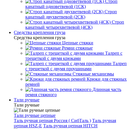
Строп
канатный одноветвевой (1СК)
Строп
канатный двухветвевой (2СК)
Строп
канатный четырехветвевой (4СК)
Средства крепления груза
Средства крепления груза
Цепные стяжки
Ремни стяжные
Талреп с
трещеткой с двумя крюками
Талреп
с трещеткой с двумя проушинами
Стяжные механизмы
Крюки для стяжных
ремней
Длинная часть
ремня стяжного
Тали ручные
Тали ручные
Тали ручные цепные
Таль ручная цепная Россия ( СибТаль )
Таль ручная
цепная HSZ-E
Таль ручная цепная HITCH