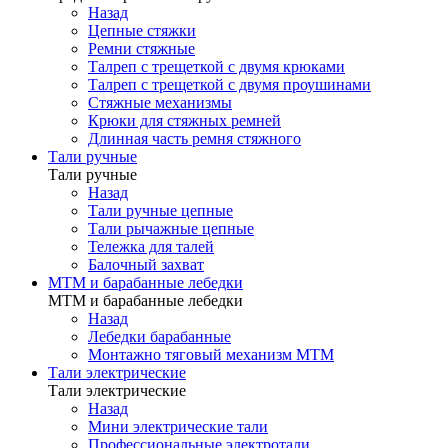
Назад
Цепные стяжки
Ремни стяжные
Талреп с трещеткой с двумя крюками
Талреп с трещеткой с двумя проушинами
Стяжные механизмы
Крюки для стяжных ремней
Длинная часть ремня стяжного
Тали ручные
Тали ручные
Назад
Тали ручные цепные
Тали рычажные цепные
Тележка для талей
Балочный захват
МТМ и барабанные лебедки
МТМ и барабанные лебедки
Назад
Лебедки барабанные
Монтажно тяговый механизм МТМ
Тали электрические
Тали электрические
Назад
Мини электрические тали
Профессиональные электротали