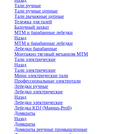
Назад
Тали ручные
Тали ручные цепные
Тали рычажные цепные
Тележка для талей
Балочный захват
МТМ и барабанные лебедки
Назад
МТМ и барабанные лебедки
Лебедки барабанные
Монтажно тяговый механизм МТМ
Тали электрические
Назад
Тали электрические
Мини электрические тали
Профессиональные электротали
Лебедки ручные
Лебедки электрические
Назад
Лебедки электрические
Лебедка KDJ (Magnus-Profi)
Домкраты
Назад
Домкраты
Домкраты реечные промышленные