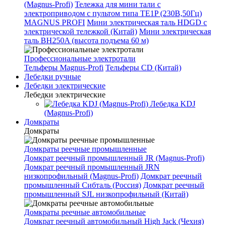
(Magnus-Profi)
Тележка для мини тали с
электроприводом с пультом типа TE1P (230В,50Гц)
MAGNUS PROFI
Мини электрическая таль HDGD с
электрической тележкой (Китай)
Мини электрическая
таль BH250A (высота подъема 60 м)
Профессиональные электротали
Тельферы Magnus-Profi
Тельферы CD (Китай)
Лебедки ручные
Лебедки электрические
Лебедки электрические
Лебедка KDJ
(Magnus-Profi)
Домкраты
Домкраты
Домкраты реечные промышленные
Домкрат реечный промышленный JR (Magnus-Profi)
Домкрат реечный промышленный JRN
низкопрофильный (Magnus-Profi)
Домкрат реечный
промышленный Сибталь (Россия)
Домкрат реечный
промышленный SJL низкопрофильный (Китай)
Домкраты реечные автомобильные
Домкрат реечный автомобильный High Jack (Чехия)