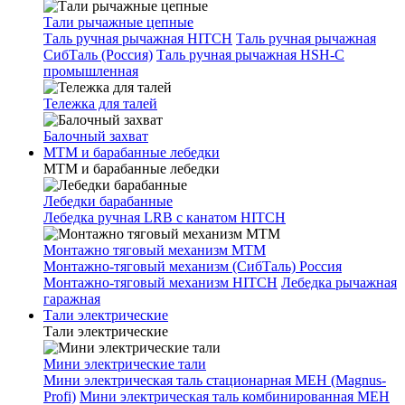
Тали рычажные цепные
Таль ручная рычажная HITCH
Таль ручная рычажная
СибТаль (Россия)
Таль ручная рычажная HSH-C
промышленная
Тележка для талей
Балочный захват
МТМ и барабанные лебедки
МТМ и барабанные лебедки
Лебедки барабанные
Лебедка ручная LRB с канатом HITCH
Монтажно тяговый механизм МТМ
Монтажно-тяговый механизм (СибТаль) Россия
Монтажно-тяговый механизм HITCH
Лебедка рычажная
гаражная
Тали электрические
Тали электрические
Мини электрические тали
Мини электрическая таль стационарная МЕН (Magnus-
Profi)
Мини электрическая таль комбинированная МЕН