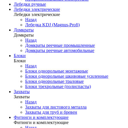
Лебедки ручные
Лебедки электрические
Лебедки электрические
Назад
Лебедка KDJ (Magnus-Profi)
Домкраты
Домкраты
Назад
Домкраты реечные промышленные
Домкраты реечные автомобильные
Блоки
Блоки
Назад
Блоки однорольные монтажные
Блоки однорольные шкивовые усиленные
Блоки однорольные траловые
Блоки трехрольные (полиспасты)
Захваты
Захваты
Назад
Захваты для листового металла
Захваты для труб и бревен
Фитинги и комплектующие
Фитинги и комплектующие
Назад