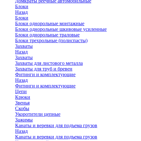
Домкраты реечные автомобильные
Блоки
Назад
Блоки
Блоки однорольные монтажные
Блоки однорольные шкивовые усиленные
Блоки однорольные траловые
Блоки трехрольные (полиспасты)
Захваты
Назад
Захваты
Захваты для листового металла
Захваты для труб и бревен
Фитинги и комплектующие
Назад
Фитинги и комплектующие
Цепи
Крюки
Звенья
Скобы
Укоротители цепные
Зажимы
Канаты и веревки для подъема грузов
Назад
Канаты и веревки для подъема грузов