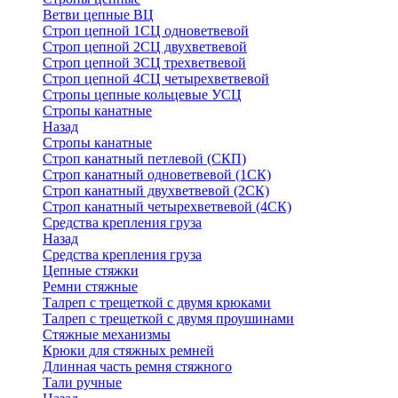
Ветви цепные ВЦ
Строп цепной 1СЦ одноветвевой
Строп цепной 2СЦ двухветвевой
Строп цепной 3СЦ трехветвевой
Строп цепной 4СЦ четырехветвевой
Стропы цепные кольцевые УСЦ
Стропы канатные
Назад
Стропы канатные
Строп канатный петлевой (СКП)
Строп канатный одноветвевой (1СК)
Строп канатный двухветвевой (2СК)
Строп канатный четырехветвевой (4СК)
Средства крепления груза
Назад
Средства крепления груза
Цепные стяжки
Ремни стяжные
Талреп с трещеткой с двумя крюками
Талреп с трещеткой с двумя проушинами
Стяжные механизмы
Крюки для стяжных ремней
Длинная часть ремня стяжного
Тали ручные