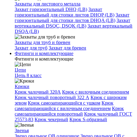
Захваты для листового металла
Захват горизонтальный DHQ (LB)
Захват
горизонтальный для стопки листов DHQP (LB)
Захват
горизонтальный для стопки листов DHQA (LB)
Захват
вертикальный DSQC, DSQK (LB)
Захват вертикальный
DSQA (LB)
Захваты для труб и бревен
Захват для труб
Захват для бревен
Фитинги и комплектующие
Фитинги и комплектующие
Цепи
Цепь 8 класс
Крюки
Крюк чалочный 320А
Крюк с вилочным соединением
Крюк чалочный поворотный 322 А
Крюк с широким
зевом
Крюк самозапирающийся с ушком
Крюк
самозапирающийся с вилочным соединением
Крюк
самозапирающийся поворотный
Крюк чалочный ГОСТ
25573-83
Крюк чекерный
Крюк S-образный
Звенья
Звено овальное OB одиночное
Звено овальное ОВ с