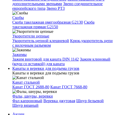
дополнительными звеньями
Звено соединительное
европейского типа
Звено РТ3
Скобы
Скоба такелажная омегообразная G2130
Скоба
такелажная прямая G2150
Укоротители цепные
Укоротитель цепной клешневой
Крюк-укоротитель цепи
с вилочным разъемом
Зажимы
Зажим винтовой для каната DIN 1142
Зажим клиновый
(коуш со вставкой) для каната
Канаты и веревки для подъема грузов
Канаты и веревки для подъема грузов
Канат стальной
Канат ГОСТ 2688-80
Канат ГОСТ 7668-80
Фалы, шнуры, веревки
Фал капроновый
Веревка джутовая
Шнур бельевой
Шнур вязаный
Акции