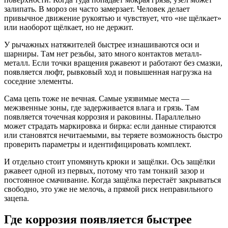
залипать. В мороз он часто замерзает. Человек делает
привычное движение рукоятью и чувствует, что «не щёлкает»
или наоборот щёлкает, но не держит.
У рычажных натяжителей быстрее изнашиваются оси и
шарниры. Там нет резьбы, зато много контактов металл-
металл. Если точки вращения ржавеют и работают без смазки,
появляется люфт, рывковый ход и повышенная нагрузка на
соседние элементы.
Сама цепь тоже не вечная. Самые уязвимые места —
межзвенные зоны, где задерживается влага и грязь. Там
появляется точечная коррозия и раковины. Параллельно
может страдать маркировка и бирка: если данные стираются
или становятся нечитаемыми, вы теряете возможность быстро
проверить параметры и идентифицировать комплект.
И отдельно стоит упомянуть крюки и защёлки. Ось защёлки
ржавеет одной из первых, потому что там тонкий зазор и
постоянное смачивание. Когда защёлка перестаёт закрываться
свободно, это уже не мелочь, а прямой риск неправильного
зацепа.
Где коррозия появляется быстрее