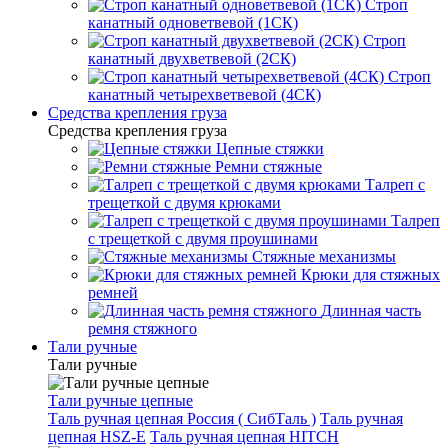
Строп
канатный одноветвевой (1СК)
Строп
канатный двухветвевой (2СК)
Строп
канатный четырехветвевой (4СК)
Средства крепления груза
Средства крепления груза
Цепные стяжки
Ремни стяжные
Талреп с
трещеткой с двумя крюками
Талреп
с трещеткой с двумя проушинами
Стяжные механизмы
Крюки для стяжных
ремней
Длинная часть
ремня стяжного
Тали ручные
Тали ручные
Тали ручные цепные
Таль ручная цепная Россия ( СибТаль )
Таль ручная
цепная HSZ-E
Таль ручная цепная HITCH