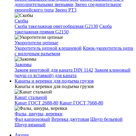
дополнительными звеньями
Звено соединительное
европейского типа
Звено РТ3
Скобы
Скоба такелажная омегообразная G2130
Скоба
такелажная прямая G2150
Укоротители цепные
Укоротитель цепной клешневой
Крюк-укоротитель цепи
с вилочным разъемом
Зажимы
Зажим винтовой для каната DIN 1142
Зажим клиновый
(коуш со вставкой) для каната
Канаты и веревки для подъема грузов
Канаты и веревки для подъема грузов
Канат стальной
Канат ГОСТ 2688-80
Канат ГОСТ 7668-80
Фалы, шнуры, веревки
Фал капроновый
Веревка джутовая
Шнур бельевой
Шнур вязаный
Акции