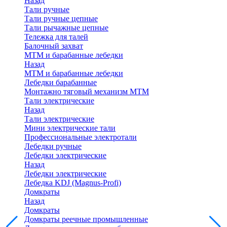
Назад
Тали ручные
Тали ручные цепные
Тали рычажные цепные
Тележка для талей
Балочный захват
МТМ и барабанные лебедки
Назад
МТМ и барабанные лебедки
Лебедки барабанные
Монтажно тяговый механизм МТМ
Тали электрические
Назад
Тали электрические
Мини электрические тали
Профессиональные электротали
Лебедки ручные
Лебедки электрические
Назад
Лебедки электрические
Лебедка KDJ (Magnus-Profi)
Домкраты
Назад
Домкраты
Домкраты реечные промышленные