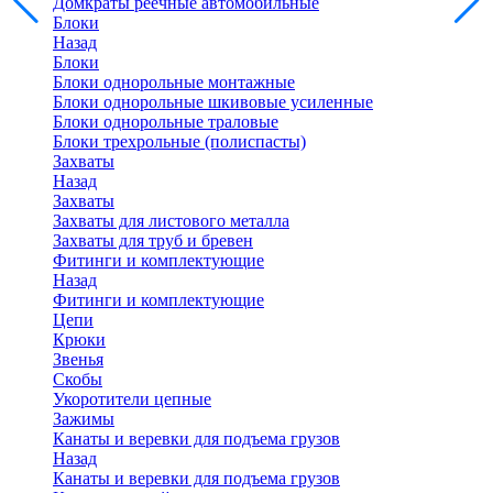
Домкраты реечные автомобильные
Блоки
Назад
Блоки
Блоки однорольные монтажные
Блоки однорольные шкивовые усиленные
Блоки однорольные траловые
Блоки трехрольные (полиспасты)
Захваты
Назад
Захваты
Захваты для листового металла
Захваты для труб и бревен
Фитинги и комплектующие
Назад
Фитинги и комплектующие
Цепи
Крюки
Звенья
Скобы
Укоротители цепные
Зажимы
Канаты и веревки для подъема грузов
Назад
Канаты и веревки для подъема грузов