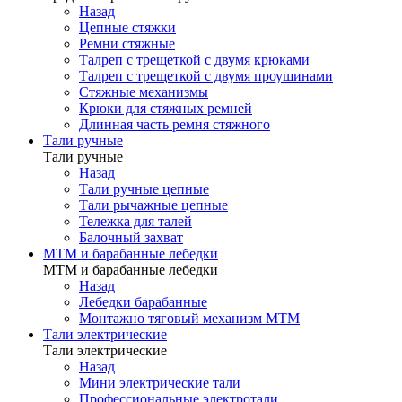
Назад
Цепные стяжки
Ремни стяжные
Талреп с трещеткой с двумя крюками
Талреп с трещеткой с двумя проушинами
Стяжные механизмы
Крюки для стяжных ремней
Длинная часть ремня стяжного
Тали ручные
Тали ручные
Назад
Тали ручные цепные
Тали рычажные цепные
Тележка для талей
Балочный захват
МТМ и барабанные лебедки
МТМ и барабанные лебедки
Назад
Лебедки барабанные
Монтажно тяговый механизм МТМ
Тали электрические
Тали электрические
Назад
Мини электрические тали
Профессиональные электротали