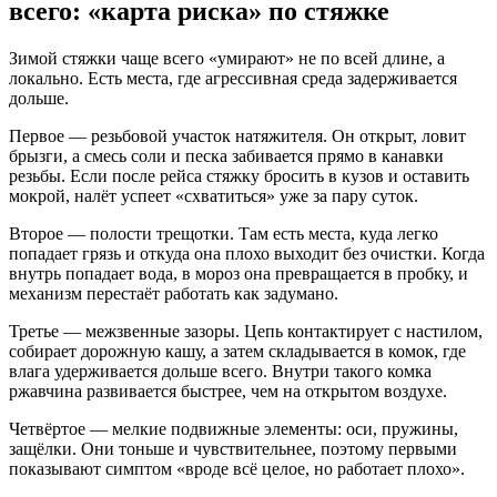
всего: «карта риска» по стяжке
Зимой стяжки чаще всего «умирают» не по всей длине, а
локально. Есть места, где агрессивная среда задерживается
дольше.
Первое — резьбовой участок натяжителя. Он открыт, ловит
брызги, а смесь соли и песка забивается прямо в канавки
резьбы. Если после рейса стяжку бросить в кузов и оставить
мокрой, налёт успеет «схватиться» уже за пару суток.
Второе — полости трещотки. Там есть места, куда легко
попадает грязь и откуда она плохо выходит без очистки. Когда
внутрь попадает вода, в мороз она превращается в пробку, и
механизм перестаёт работать как задумано.
Третье — межзвенные зазоры. Цепь контактирует с настилом,
собирает дорожную кашу, а затем складывается в комок, где
влага удерживается дольше всего. Внутри такого комка
ржавчина развивается быстрее, чем на открытом воздухе.
Четвёртое — мелкие подвижные элементы: оси, пружины,
защёлки. Они тоньше и чувствительнее, поэтому первыми
показывают симптом «вроде всё целое, но работает плохо».