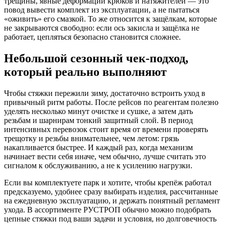
трещины, явные деформации крюков и натяжителей — это
повод вывести комплект из эксплуатации, а не пытаться
«оживить» его смазкой. То же относится к защёлкам, которые
не закрываются свободно: если ось закисла и защёлка не
работает, цепляться безопасно становится сложнее.
Небольшой сезонный чек-подход,
который реально выполняют
Чтобы стяжки пережили зиму, достаточно встроить уход в
привычный ритм работы. После рейсов по реагентам полезно
уделять несколько минут очистке и сушке, а затем дать
резьбам и шарнирам тонкий защитный слой. В период
интенсивных перевозок стоит время от времени проверять
трещотку и резьбы внимательнее, чем летом: грязь
накапливается быстрее. И каждый раз, когда механизм
начинает вести себя иначе, чем обычно, лучше считать это
сигналом к обслуживанию, а не к усилению нагрузки.
Если вы комплектуете парк и хотите, чтобы крепёж работал
предсказуемо, удобнее сразу выбирать изделия, рассчитанные
на ежедневную эксплуатацию, и держать понятный регламент
ухода. В ассортименте РУСТРОП обычно можно подобрать
цепные стяжки под ваши задачи и условия, но долговечность