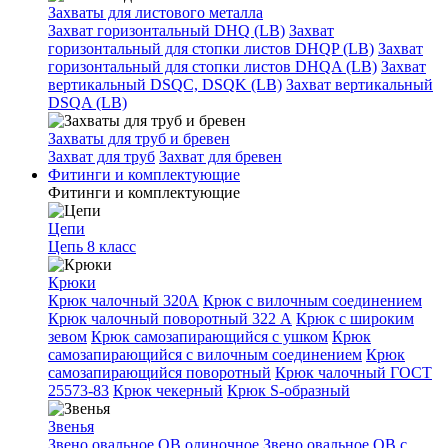
Захваты для листового металла
Захват горизонтальный DHQ (LB)
Захват
горизонтальный для стопки листов DHQP (LB)
Захват
горизонтальный для стопки листов DHQA (LB)
Захват
вертикальный DSQC, DSQK (LB)
Захват вертикальный
DSQA (LB)
Захваты для труб и бревен
Захват для труб
Захват для бревен
Фитинги и комплектующие
Фитинги и комплектующие
Цепи
Цепь 8 класс
Крюки
Крюк чалочный 320А
Крюк с вилочным соединением
Крюк чалочный поворотный 322 А
Крюк с широким
зевом
Крюк самозапирающийся с ушком
Крюк
самозапирающийся с вилочным соединением
Крюк
самозапирающийся поворотный
Крюк чалочный ГОСТ
25573-83
Крюк чекерный
Крюк S-образный
Звенья
Звено овальное OB одиночное
Звено овальное ОВ с