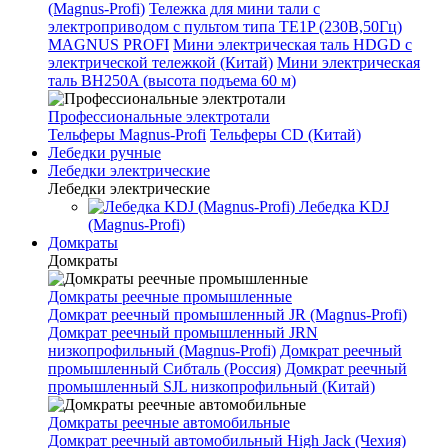
(Magnus-Profi)
Тележка для мини тали с
электроприводом с пультом типа TE1P (230В,50Гц)
MAGNUS PROFI
Мини электрическая таль HDGD с
электрической тележкой (Китай)
Мини электрическая
таль BH250A (высота подъема 60 м)
Профессиональные электротали
Тельферы Magnus-Profi
Тельферы CD (Китай)
Лебедки ручные
Лебедки электрические
Лебедки электрические
Лебедка KDJ
(Magnus-Profi)
Домкраты
Домкраты
Домкраты реечные промышленные
Домкрат реечный промышленный JR (Magnus-Profi)
Домкрат реечный промышленный JRN
низкопрофильный (Magnus-Profi)
Домкрат реечный
промышленный Сибталь (Россия)
Домкрат реечный
промышленный SJL низкопрофильный (Китай)
Домкраты реечные автомобильные
Домкрат реечный автомобильный High Jack (Чехия)