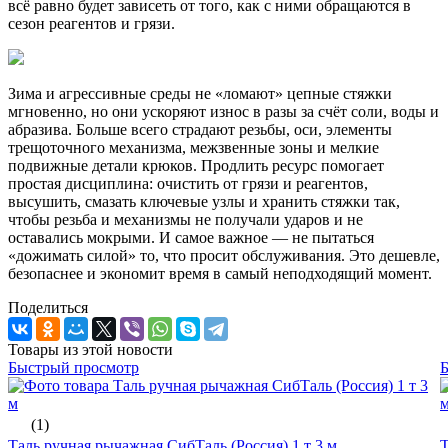
всё равно будет зависеть от того, как с ними обращаются в
сезон реагентов и грязи.
Зима и агрессивные среды не «ломают» цепные стяжки
мгновенно, но они ускоряют износ в разы за счёт соли, воды и
абразива. Больше всего страдают резьбы, оси, элементы
трещоточного механизма, межзвенные зоны и мелкие
подвижные детали крюков. Продлить ресурс помогает
простая дисциплина: очистить от грязи и реагентов,
высушить, смазать ключевые узлы и хранить стяжки так,
чтобы резьба и механизмы не получали ударов и не
оставались мокрыми. И самое важное — не пытаться
«дожимать силой» то, что просит обслуживания. Это дешевле,
безопаснее и экономит время в самый неподходящий момент.
Поделиться
Товары из этой новости
Быстрый просмотр
(1)
Таль ручная рычажная СибТаль (Россия) 1 т 3 м
Т