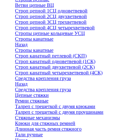
Ветви цепные ВЦ
Строп цепной 1СЦ одноветвевой
Строп цепной 2СЦ двухветвевой
Строп цепной 3СЦ трехветвевой
Строп цепной 4СЦ четырехветвевой
Стропы цепные кольцевые УСЦ
Стропы канатные
Назад
Стропы канатные
Строп канатный петлевой (СКП)
Строп канатный одноветвевой (1СК)
Строп канатный двухветвевой (2СК)
Строп канатный четырехветвевой (4СК)
Средства крепления груза
Назад
Средства крепления груза
Цепные стяжки
Ремни стяжные
Талреп с трещеткой с двумя крюками
Талреп с трещеткой с двумя проушинами
Стяжные механизмы
Крюки для стяжных ремней
Длинная часть ремня стяжного
Тали ручные