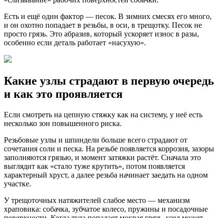
Есть и ещё один фактор — песок. В зимних смесях его много,
и он охотно попадает в резьбы, в оси, в трещотку. Песок не
просто грязь. Это абразив, который ускоряет износ в разы,
особенно если деталь работает «насухую».
Какие узлы страдают в первую очередь
и как это проявляется
Если смотреть на цепную стяжку как на систему, у неё есть
несколько зон повышенного риска.
Резьбовые узлы и шпиндели больше всего страдают от
сочетания соли и песка. На резьбе появляется коррозия, зазоры
заполняются грязью, и момент затяжки растёт. Сначала это
выглядит как «стало туже крутить», потом появляется
характерный хруст, а далее резьба начинает заедать на одном
участке.
У трещоточных натяжителей слабое место — механизм
храповика: собачка, зубчатое колесо, пружины и посадочные
поверхности. Когда туда попадает мокрая грязь, узел может