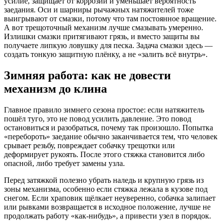
усилие, защищает от коррозии и уменьшает вероятность
заедания. Оси и шарниры рычажных натяжителей тоже
выигрывают от смазки, потому что там постоянное вращение.
А вот трещоточный механизм лучше смазывать умеренно.
Излишки смазки притягивают грязь, и вместо защиты вы
получаете липкую ловушку для песка. Задача смазки здесь —
создать тонкую защитную плёнку, а не «залить всё внутрь».
Зимняя работа: как не довести
механизм до клина
Главное правило зимнего сезона простое: если натяжитель
пошёл туго, это не повод усилить давление. Это повод
остановиться и разобраться, почему так произошло. Попытка
«перебороть» заедание обычно заканчивается тем, что человек
срывает резьбу, повреждает собачку трещотки или
деформирует рукоять. После этого стяжка становится либо
опасной, либо требует замены узла.
Перед затяжкой полезно убрать наледь и крупную грязь из
зоны механизма, особенно если стяжка лежала в кузове под
снегом. Если храповик щёлкает неуверенно, собачка залипает
или рывками возвращается в исходное положение, лучше не
продолжать работу «как-нибудь», а привести узел в порядок.