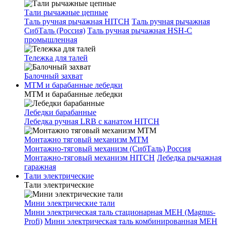
Тали рычажные цепные
Таль ручная рычажная HITCH
Таль ручная рычажная
СибТаль (Россия)
Таль ручная рычажная HSH-C
промышленная
Тележка для талей
Балочный захват
МТМ и барабанные лебедки
МТМ и барабанные лебедки
Лебедки барабанные
Лебедка ручная LRB с канатом HITCH
Монтажно тяговый механизм МТМ
Монтажно-тяговый механизм (СибТаль) Россия
Монтажно-тяговый механизм HITCH
Лебедка рычажная
гаражная
Тали электрические
Тали электрические
Мини электрические тали
Мини электрическая таль стационарная МЕН (Magnus-
Profi)
Мини электрическая таль комбинированная МЕН