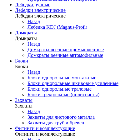
Лебедки ручные
Лебедки электрические
Лебедки электрические
Назад
Лебедка KDJ (Magnus-Profi)
Домкраты
Домкраты
Назад
Домкраты реечные промышленные
Домкраты реечные автомобильные
Блоки
Блоки
Назад
Блоки однорольные монтажные
Блоки однорольные шкивовые усиленные
Блоки однорольные траловые
Блоки трехрольные (полиспасты)
Захваты
Захваты
Назад
Захваты для листового металла
Захваты для труб и бревен
Фитинги и комплектующие
Фитинги и комплектующие
Назад