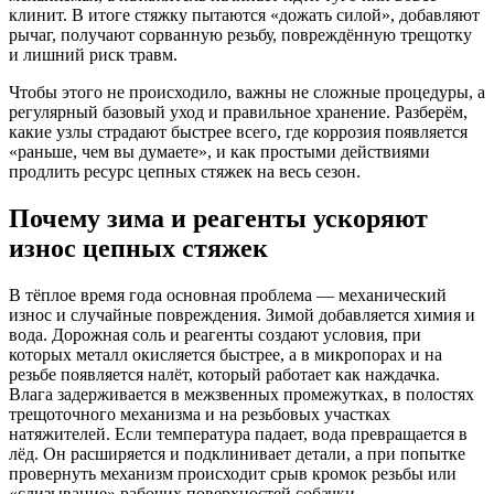
клинит. В итоге стяжку пытаются «дожать силой», добавляют
рычаг, получают сорванную резьбу, повреждённую трещотку
и лишний риск травм.
Чтобы этого не происходило, важны не сложные процедуры, а
регулярный базовый уход и правильное хранение. Разберём,
какие узлы страдают быстрее всего, где коррозия появляется
«раньше, чем вы думаете», и как простыми действиями
продлить ресурс цепных стяжек на весь сезон.
Почему зима и реагенты ускоряют
износ цепных стяжек
В тёплое время года основная проблема — механический
износ и случайные повреждения. Зимой добавляется химия и
вода. Дорожная соль и реагенты создают условия, при
которых металл окисляется быстрее, а в микропорах и на
резьбе появляется налёт, который работает как наждачка.
Влага задерживается в межзвенных промежутках, в полостях
трещоточного механизма и на резьбовых участках
натяжителей. Если температура падает, вода превращается в
лёд. Он расширяется и подклинивает детали, а при попытке
провернуть механизм происходит срыв кромок резьбы или
«слизывание» рабочих поверхностей собачки.