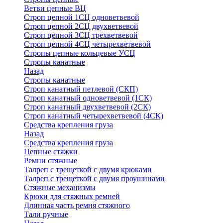
Ветви цепные ВЦ
Строп цепной 1СЦ одноветвевой
Строп цепной 2СЦ двухветвевой
Строп цепной 3СЦ трехветвевой
Строп цепной 4СЦ четырехветвевой
Стропы цепные кольцевые УСЦ
Стропы канатные
Назад
Стропы канатные
Строп канатный петлевой (СКП)
Строп канатный одноветвевой (1СК)
Строп канатный двухветвевой (2СК)
Строп канатный четырехветвевой (4СК)
Средства крепления груза
Назад
Средства крепления груза
Цепные стяжки
Ремни стяжные
Талреп с трещеткой с двумя крюками
Талреп с трещеткой с двумя проушинами
Стяжные механизмы
Крюки для стяжных ремней
Длинная часть ремня стяжного
Тали ручные