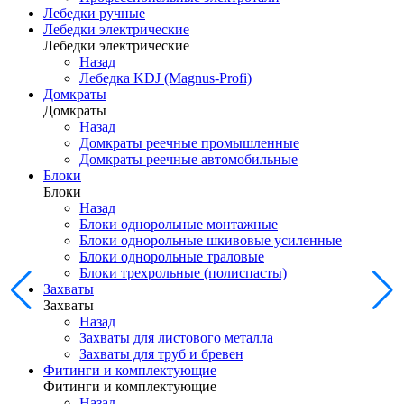
Лебедки ручные
Лебедки электрические
Лебедки электрические
Назад
Лебедка KDJ (Magnus-Profi)
Домкраты
Домкраты
Назад
Домкраты реечные промышленные
Домкраты реечные автомобильные
Блоки
Блоки
Назад
Блоки однорольные монтажные
Блоки однорольные шкивовые усиленные
Блоки однорольные траловые
Блоки трехрольные (полиспасты)
Захваты
Захваты
Назад
Захваты для листового металла
Захваты для труб и бревен
Фитинги и комплектующие
Фитинги и комплектующие
Назад