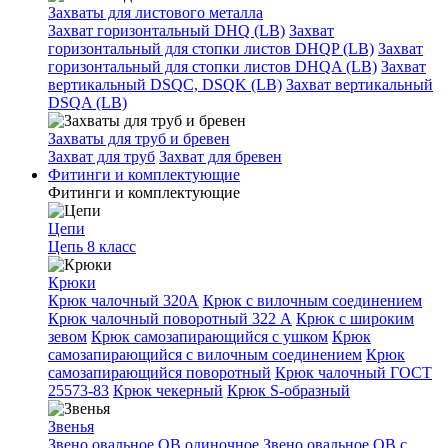
Захваты для листового металла
Захват горизонтальный DHQ (LB)
Захват
горизонтальный для стопки листов DHQP (LB)
Захват
горизонтальный для стопки листов DHQA (LB)
Захват
вертикальный DSQC, DSQK (LB)
Захват вертикальный
DSQA (LB)
Захваты для труб и бревен
Захват для труб
Захват для бревен
Фитинги и комплектующие
Фитинги и комплектующие
Цепи
Цепь 8 класс
Крюки
Крюк чалочный 320А
Крюк с вилочным соединением
Крюк чалочный поворотный 322 А
Крюк с широким
зевом
Крюк самозапирающийся с ушком
Крюк
самозапирающийся с вилочным соединением
Крюк
самозапирающийся поворотный
Крюк чалочный ГОСТ
25573-83
Крюк чекерный
Крюк S-образный
Звенья
Звено овальное OB одиночное
Звено овальное ОВ с