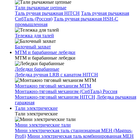
Тали рычажные цепные
Таль ручная рычажная HITCH
Таль ручная рычажная
СибТаль (Россия)
Таль ручная рычажная HSH-C
промышленная
Тележка для талей
Балочный захват
МТМ и барабанные лебедки
МТМ и барабанные лебедки
Лебедки барабанные
Лебедка ручная LRB с канатом HITCH
Монтажно тяговый механизм МТМ
Монтажно-тяговый механизм (СибТаль) Россия
Монтажно-тяговый механизм HITCH
Лебедка рычажная
гаражная
Тали электрические
Тали электрические
Мини электрические тали
Мини электрическая таль стационарная МЕН (Magnus-
Profi)
Мини электрическая таль комбинированная МЕН