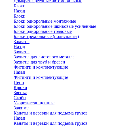
Домкраты реечные автомобильные
Блоки
Назад
Блоки
Блоки однорольные монтажные
Блоки однорольные шкивовые усиленные
Блоки однорольные траловые
Блоки трехрольные (полиспасты)
Захваты
Назад
Захваты
Захваты для листового металла
Захваты для труб и бревен
Фитинги и комплектующие
Назад
Фитинги и комплектующие
Цепи
Крюки
Звенья
Скобы
Укоротители цепные
Зажимы
Канаты и веревки для подъема грузов
Назад
Канаты и веревки для подъема грузов