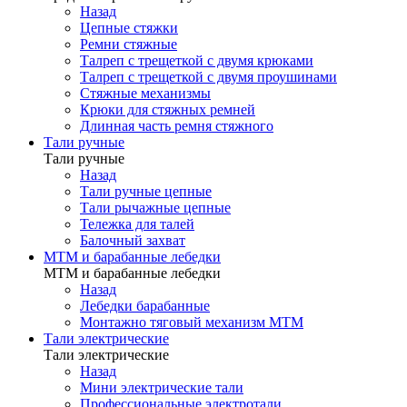
Назад
Цепные стяжки
Ремни стяжные
Талреп с трещеткой с двумя крюками
Талреп с трещеткой с двумя проушинами
Стяжные механизмы
Крюки для стяжных ремней
Длинная часть ремня стяжного
Тали ручные
Тали ручные
Назад
Тали ручные цепные
Тали рычажные цепные
Тележка для талей
Балочный захват
МТМ и барабанные лебедки
МТМ и барабанные лебедки
Назад
Лебедки барабанные
Монтажно тяговый механизм МТМ
Тали электрические
Тали электрические
Назад
Мини электрические тали
Профессиональные электротали