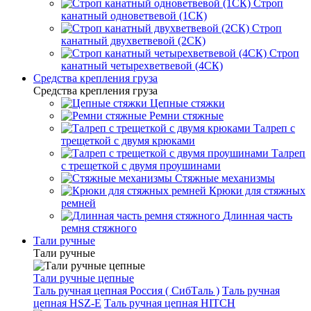
Строп
канатный одноветвевой (1СК)
Строп
канатный двухветвевой (2СК)
Строп
канатный четырехветвевой (4СК)
Средства крепления груза
Средства крепления груза
Цепные стяжки
Ремни стяжные
Талреп с
трещеткой с двумя крюками
Талреп
с трещеткой с двумя проушинами
Стяжные механизмы
Крюки для стяжных
ремней
Длинная часть
ремня стяжного
Тали ручные
Тали ручные
Тали ручные цепные
Таль ручная цепная Россия ( СибТаль )
Таль ручная
цепная HSZ-E
Таль ручная цепная HITCH