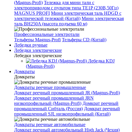
(Magnus-Profi)
Тележка для мини тали с
электроприводом с пультом типа TE1P (230В,50Гц)
MAGNUS PROFI
Мини электрическая таль HDGD с
электрической тележкой (Китай)
Мини электрическая
таль BH250A (высота подъема 60 м)
Профессиональные электротали
Тельферы Magnus-Profi
Тельферы CD (Китай)
Лебедки ручные
Лебедки электрические
Лебедки электрические
Лебедка KDJ
(Magnus-Profi)
Домкраты
Домкраты
Домкраты реечные промышленные
Домкрат реечный промышленный JR (Magnus-Profi)
Домкрат реечный промышленный JRN
низкопрофильный (Magnus-Profi)
Домкрат реечный
промышленный Сибталь (Россия)
Домкрат реечный
промышленный SJL низкопрофильный (Китай)
Домкраты реечные автомобильные
Домкрат реечный автомобильный High Jack (Чехия)