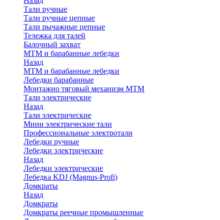
Назад
Тали ручные
Тали ручные цепные
Тали рычажные цепные
Тележка для талей
Балочный захват
МТМ и барабанные лебедки
Назад
МТМ и барабанные лебедки
Лебедки барабанные
Монтажно тяговый механизм МТМ
Тали электрические
Назад
Тали электрические
Мини электрические тали
Профессиональные электротали
Лебедки ручные
Лебедки электрические
Назад
Лебедки электрические
Лебедка KDJ (Magnus-Profi)
Домкраты
Назад
Домкраты
Домкраты реечные промышленные