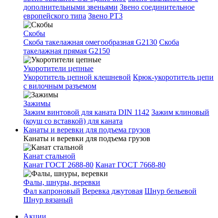
дополнительными звеньями
Звено соединительное
европейского типа
Звено РТ3
Скобы
Скоба такелажная омегообразная G2130
Скоба
такелажная прямая G2150
Укоротители цепные
Укоротитель цепной клешневой
Крюк-укоротитель цепи
с вилочным разъемом
Зажимы
Зажим винтовой для каната DIN 1142
Зажим клиновый
(коуш со вставкой) для каната
Канаты и веревки для подъема грузов
Канаты и веревки для подъема грузов
Канат стальной
Канат ГОСТ 2688-80
Канат ГОСТ 7668-80
Фалы, шнуры, веревки
Фал капроновый
Веревка джутовая
Шнур бельевой
Шнур вязаный
Акции