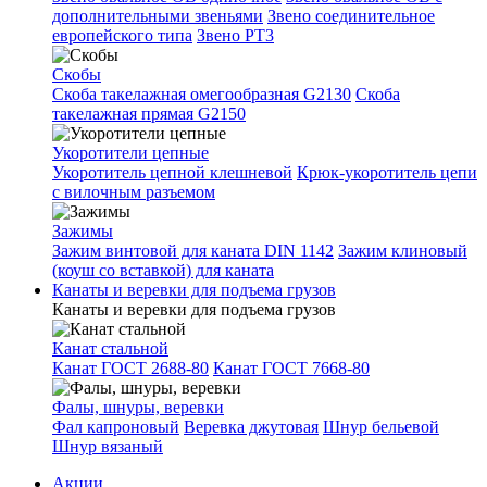
дополнительными звеньями
Звено соединительное
европейского типа
Звено РТ3
Скобы
Скоба такелажная омегообразная G2130
Скоба
такелажная прямая G2150
Укоротители цепные
Укоротитель цепной клешневой
Крюк-укоротитель цепи
с вилочным разъемом
Зажимы
Зажим винтовой для каната DIN 1142
Зажим клиновый
(коуш со вставкой) для каната
Канаты и веревки для подъема грузов
Канаты и веревки для подъема грузов
Канат стальной
Канат ГОСТ 2688-80
Канат ГОСТ 7668-80
Фалы, шнуры, веревки
Фал капроновый
Веревка джутовая
Шнур бельевой
Шнур вязаный
Акции