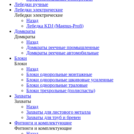
Лебедки ручные
Лебедки электрические
Лебедки электрические
Назад
Лебедка KDJ (Magnus-Profi)
Домкраты
Домкраты
Назад
Домкраты реечные промышленные
Домкраты реечные автомобильные
Блоки
Блоки
Назад
Блоки однорольные монтажные
Блоки однорольные шкивовые усиленные
Блоки однорольные траловые
Блоки трехрольные (полиспасты)
Захваты
Захваты
Назад
Захваты для листового металла
Захваты для труб и бревен
Фитинги и комплектующие
Фитинги и комплектующие
Назад