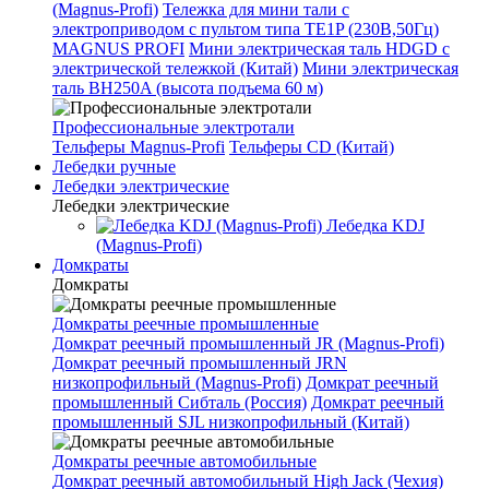
(Magnus-Profi)
Тележка для мини тали с
электроприводом с пультом типа TE1P (230В,50Гц)
MAGNUS PROFI
Мини электрическая таль HDGD с
электрической тележкой (Китай)
Мини электрическая
таль BH250A (высота подъема 60 м)
Профессиональные электротали
Тельферы Magnus-Profi
Тельферы CD (Китай)
Лебедки ручные
Лебедки электрические
Лебедки электрические
Лебедка KDJ
(Magnus-Profi)
Домкраты
Домкраты
Домкраты реечные промышленные
Домкрат реечный промышленный JR (Magnus-Profi)
Домкрат реечный промышленный JRN
низкопрофильный (Magnus-Profi)
Домкрат реечный
промышленный Сибталь (Россия)
Домкрат реечный
промышленный SJL низкопрофильный (Китай)
Домкраты реечные автомобильные
Домкрат реечный автомобильный High Jack (Чехия)