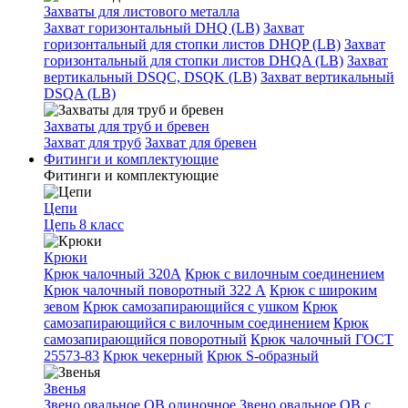
Захваты для листового металла
Захват горизонтальный DHQ (LB)
Захват
горизонтальный для стопки листов DHQP (LB)
Захват
горизонтальный для стопки листов DHQA (LB)
Захват
вертикальный DSQC, DSQK (LB)
Захват вертикальный
DSQA (LB)
Захваты для труб и бревен
Захват для труб
Захват для бревен
Фитинги и комплектующие
Фитинги и комплектующие
Цепи
Цепь 8 класс
Крюки
Крюк чалочный 320А
Крюк с вилочным соединением
Крюк чалочный поворотный 322 А
Крюк с широким
зевом
Крюк самозапирающийся с ушком
Крюк
самозапирающийся с вилочным соединением
Крюк
самозапирающийся поворотный
Крюк чалочный ГОСТ
25573-83
Крюк чекерный
Крюк S-образный
Звенья
Звено овальное OB одиночное
Звено овальное ОВ с