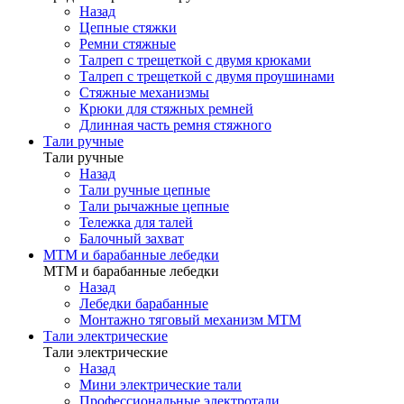
Назад
Цепные стяжки
Ремни стяжные
Талреп с трещеткой с двумя крюками
Талреп с трещеткой с двумя проушинами
Стяжные механизмы
Крюки для стяжных ремней
Длинная часть ремня стяжного
Тали ручные
Тали ручные
Назад
Тали ручные цепные
Тали рычажные цепные
Тележка для талей
Балочный захват
МТМ и барабанные лебедки
МТМ и барабанные лебедки
Назад
Лебедки барабанные
Монтажно тяговый механизм МТМ
Тали электрические
Тали электрические
Назад
Мини электрические тали
Профессиональные электротали