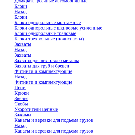
Домкраты реечные автомобильные
Блоки
Назад
Блоки
Блоки однорольные монтажные
Блоки однорольные шкивовые усиленные
Блоки однорольные траловые
Блоки трехрольные (полиспасты)
Захваты
Назад
Захваты
Захваты для листового металла
Захваты для труб и бревен
Фитинги и комплектующие
Назад
Фитинги и комплектующие
Цепи
Крюки
Звенья
Скобы
Укоротители цепные
Зажимы
Канаты и веревки для подъема грузов
Назад
Канаты и веревки для подъема грузов