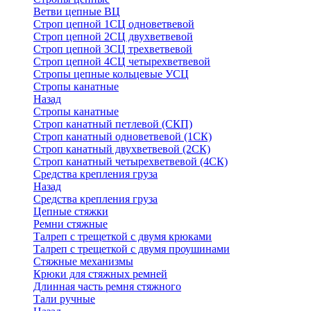
Ветви цепные ВЦ
Строп цепной 1СЦ одноветвевой
Строп цепной 2СЦ двухветвевой
Строп цепной 3СЦ трехветвевой
Строп цепной 4СЦ четырехветвевой
Стропы цепные кольцевые УСЦ
Стропы канатные
Назад
Стропы канатные
Строп канатный петлевой (СКП)
Строп канатный одноветвевой (1СК)
Строп канатный двухветвевой (2СК)
Строп канатный четырехветвевой (4СК)
Средства крепления груза
Назад
Средства крепления груза
Цепные стяжки
Ремни стяжные
Талреп с трещеткой с двумя крюками
Талреп с трещеткой с двумя проушинами
Стяжные механизмы
Крюки для стяжных ремней
Длинная часть ремня стяжного
Тали ручные