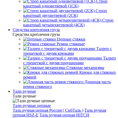
Строп
канатный одноветвевой (1СК)
Строп
канатный двухветвевой (2СК)
Строп
канатный четырехветвевой (4СК)
Средства крепления груза
Средства крепления груза
Цепные стяжки
Ремни стяжные
Талреп с
трещеткой с двумя крюками
Талреп
с трещеткой с двумя проушинами
Стяжные механизмы
Крюки для стяжных
ремней
Длинная часть
ремня стяжного
Тали ручные
Тали ручные
Тали ручные цепные
Таль ручная цепная Россия ( СибТаль )
Таль ручная
цепная HSZ-E
Таль ручная цепная HITCH