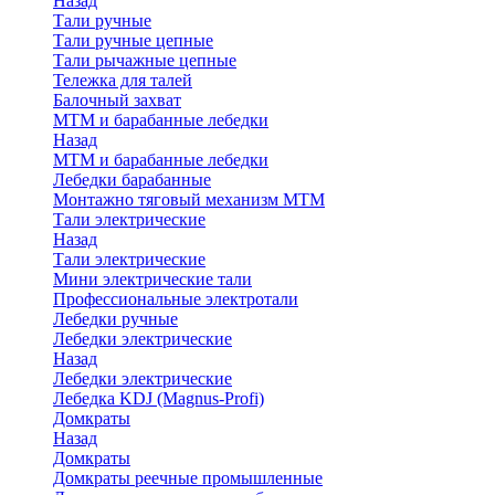
Назад
Тали ручные
Тали ручные цепные
Тали рычажные цепные
Тележка для талей
Балочный захват
МТМ и барабанные лебедки
Назад
МТМ и барабанные лебедки
Лебедки барабанные
Монтажно тяговый механизм МТМ
Тали электрические
Назад
Тали электрические
Мини электрические тали
Профессиональные электротали
Лебедки ручные
Лебедки электрические
Назад
Лебедки электрические
Лебедка KDJ (Magnus-Profi)
Домкраты
Назад
Домкраты
Домкраты реечные промышленные