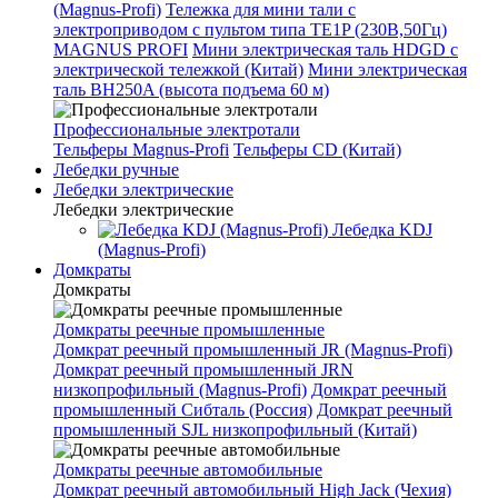
(Magnus-Profi)
Тележка для мини тали с
электроприводом с пультом типа TE1P (230В,50Гц)
MAGNUS PROFI
Мини электрическая таль HDGD с
электрической тележкой (Китай)
Мини электрическая
таль BH250A (высота подъема 60 м)
Профессиональные электротали
Тельферы Magnus-Profi
Тельферы CD (Китай)
Лебедки ручные
Лебедки электрические
Лебедки электрические
Лебедка KDJ
(Magnus-Profi)
Домкраты
Домкраты
Домкраты реечные промышленные
Домкрат реечный промышленный JR (Magnus-Profi)
Домкрат реечный промышленный JRN
низкопрофильный (Magnus-Profi)
Домкрат реечный
промышленный Сибталь (Россия)
Домкрат реечный
промышленный SJL низкопрофильный (Китай)
Домкраты реечные автомобильные
Домкрат реечный автомобильный High Jack (Чехия)