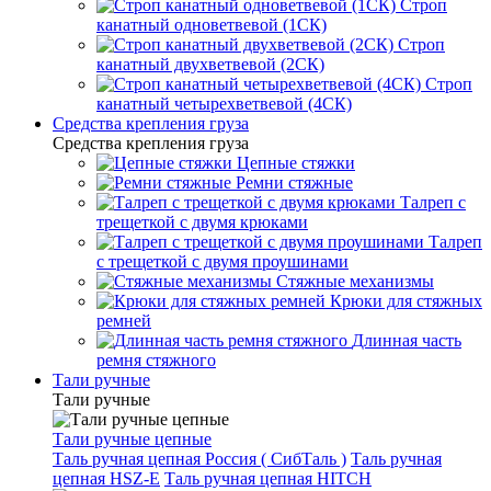
Строп
канатный одноветвевой (1СК)
Строп
канатный двухветвевой (2СК)
Строп
канатный четырехветвевой (4СК)
Средства крепления груза
Средства крепления груза
Цепные стяжки
Ремни стяжные
Талреп с
трещеткой с двумя крюками
Талреп
с трещеткой с двумя проушинами
Стяжные механизмы
Крюки для стяжных
ремней
Длинная часть
ремня стяжного
Тали ручные
Тали ручные
Тали ручные цепные
Таль ручная цепная Россия ( СибТаль )
Таль ручная
цепная HSZ-E
Таль ручная цепная HITCH