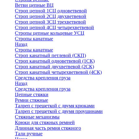
Ветви цепные ВЦ
Строп цепной 1СЦ одноветвевой
Строп цепной 2СЦ двухветвевой
Строп цепной 3СЦ трехветвевой
Строп цепной 4СЦ четырехветвевой
Стропы цепные кольцевые УСЦ
Стропы канатные
Назад
Стропы канатные
Строп канатный петлевой (СКП)
Строп канатный одноветвевой (1СК)
Строп канатный двухветвевой (2СК)
Строп канатный четырехветвевой (4СК)
Средства крепления груза
Назад
Средства крепления груза
Цепные стяжки
Ремни стяжные
Талреп с трещеткой с двумя крюками
Талреп с трещеткой с двумя проушинами
Стяжные механизмы
Крюки для стяжных ремней
Длинная часть ремня стяжного
Тали ручные