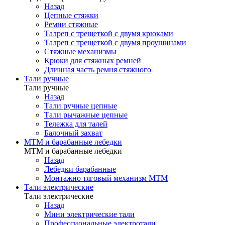
Назад
Цепные стяжки
Ремни стяжные
Талреп с трещеткой с двумя крюками
Талреп с трещеткой с двумя проушинами
Стяжные механизмы
Крюки для стяжных ремней
Длинная часть ремня стяжного
Тали ручные
Тали ручные
Назад
Тали ручные цепные
Тали рычажные цепные
Тележка для талей
Балочный захват
МТМ и барабанные лебедки
МТМ и барабанные лебедки
Назад
Лебедки барабанные
Монтажно тяговый механизм МТМ
Тали электрические
Тали электрические
Назад
Мини электрические тали
Профессиональные электротали