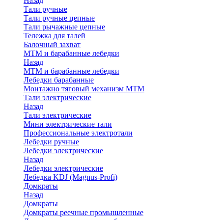
Назад
Тали ручные
Тали ручные цепные
Тали рычажные цепные
Тележка для талей
Балочный захват
МТМ и барабанные лебедки
Назад
МТМ и барабанные лебедки
Лебедки барабанные
Монтажно тяговый механизм МТМ
Тали электрические
Назад
Тали электрические
Мини электрические тали
Профессиональные электротали
Лебедки ручные
Лебедки электрические
Назад
Лебедки электрические
Лебедка KDJ (Magnus-Profi)
Домкраты
Назад
Домкраты
Домкраты реечные промышленные