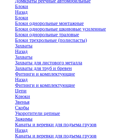
Домкраты реечные автомобильные
Блоки
Назад
Блоки
Блоки однорольные монтажные
Блоки однорольные шкивовые усиленные
Блоки однорольные траловые
Блоки трехрольные (полиспасты)
Захваты
Назад
Захваты
Захваты для листового металла
Захваты для труб и бревен
Фитинги и комплектующие
Назад
Фитинги и комплектующие
Цепи
Крюки
Звенья
Скобы
Укоротители цепные
Зажимы
Канаты и веревки для подъема грузов
Назад
Канаты и веревки для подъема грузов