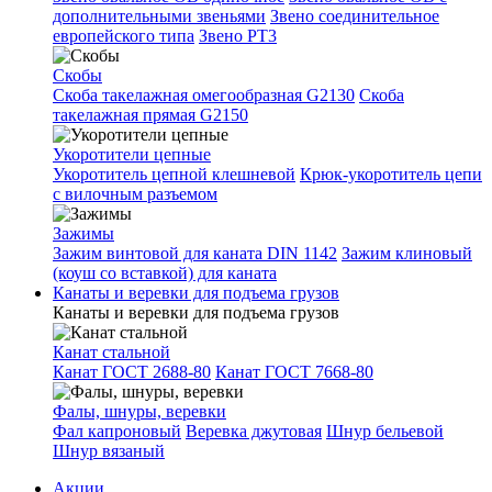
дополнительными звеньями
Звено соединительное
европейского типа
Звено РТ3
Скобы
Скоба такелажная омегообразная G2130
Скоба
такелажная прямая G2150
Укоротители цепные
Укоротитель цепной клешневой
Крюк-укоротитель цепи
с вилочным разъемом
Зажимы
Зажим винтовой для каната DIN 1142
Зажим клиновый
(коуш со вставкой) для каната
Канаты и веревки для подъема грузов
Канаты и веревки для подъема грузов
Канат стальной
Канат ГОСТ 2688-80
Канат ГОСТ 7668-80
Фалы, шнуры, веревки
Фал капроновый
Веревка джутовая
Шнур бельевой
Шнур вязаный
Акции