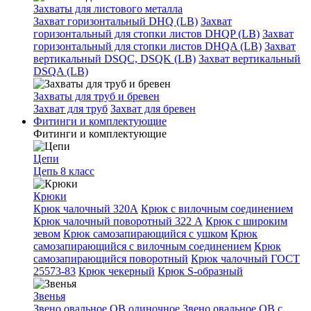
Захваты для листового металла
Захват горизонтальный DHQ (LB)
Захват
горизонтальный для стопки листов DHQP (LB)
Захват
горизонтальный для стопки листов DHQA (LB)
Захват
вертикальный DSQC, DSQK (LB)
Захват вертикальный
DSQA (LB)
Захваты для труб и бревен
Захват для труб
Захват для бревен
Фитинги и комплектующие
Фитинги и комплектующие
Цепи
Цепь 8 класс
Крюки
Крюк чалочный 320А
Крюк с вилочным соединением
Крюк чалочный поворотный 322 А
Крюк с широким
зевом
Крюк самозапирающийся с ушком
Крюк
самозапирающийся с вилочным соединением
Крюк
самозапирающийся поворотный
Крюк чалочный ГОСТ
25573-83
Крюк чекерный
Крюк S-образный
Звенья
Звено овальное OB одиночное
Звено овальное ОВ с