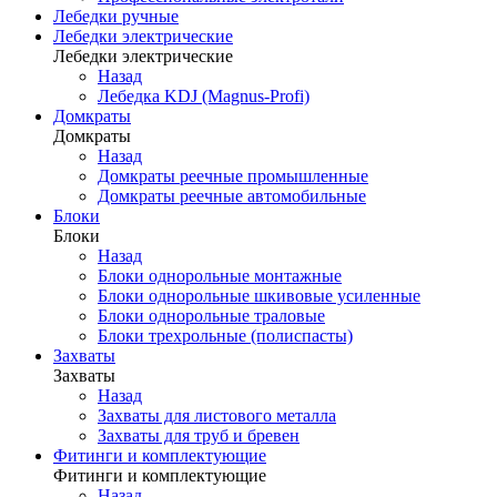
Лебедки ручные
Лебедки электрические
Лебедки электрические
Назад
Лебедка KDJ (Magnus-Profi)
Домкраты
Домкраты
Назад
Домкраты реечные промышленные
Домкраты реечные автомобильные
Блоки
Блоки
Назад
Блоки однорольные монтажные
Блоки однорольные шкивовые усиленные
Блоки однорольные траловые
Блоки трехрольные (полиспасты)
Захваты
Захваты
Назад
Захваты для листового металла
Захваты для труб и бревен
Фитинги и комплектующие
Фитинги и комплектующие
Назад