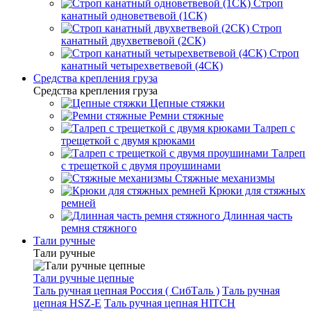
Строп
канатный одноветвевой (1СК)
Строп
канатный двухветвевой (2СК)
Строп
канатный четырехветвевой (4СК)
Средства крепления груза
Средства крепления груза
Цепные стяжки
Ремни стяжные
Талреп с
трещеткой с двумя крюками
Талреп
с трещеткой с двумя проушинами
Стяжные механизмы
Крюки для стяжных
ремней
Длинная часть
ремня стяжного
Тали ручные
Тали ручные
Тали ручные цепные
Таль ручная цепная Россия ( СибТаль )
Таль ручная
цепная HSZ-E
Таль ручная цепная HITCH