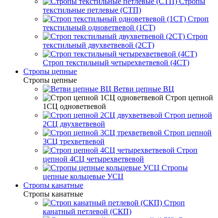
Стропы
текстильные петлевые (СТП)
Строп
текстильный одноветвевой (1СТ)
Строп
текстильный двухветвевой (2СТ)
Строп текстильный четырехветвевой (4СТ)
Стропы цепные
Стропы цепные
Ветви цепные ВЦ
Строп цепной
1СЦ одноветвевой
Строп цепной
2СЦ двухветвевой
Строп цепной
3СЦ трехветвевой
Строп
цепной 4СЦ четырехветвевой
Стропы
цепные кольцевые УСЦ
Стропы канатные
Стропы канатные
Строп
канатный петлевой (СКП)