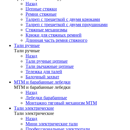
Назад
Цепные стяжки
Ремни стяжные
Талреп с трещеткой с двумя крюками
Талреп с трещеткой с двумя проушинами
Стяжные механизмы
Крюки для стяжных ремней
Длинная часть ремня стяжного
Тали ручные
Тали ручные
Назад
Тали ручные цепные
Тали рычажные цепные
Тележка для талей
Балочный захват
МТМ и барабанные лебедки
МТМ и барабанные лебедки
Назад
Лебедки барабанные
Монтажно тяговый механизм МТМ
Тали электрические
Тали электрические
Назад
Мини электрические тали
Профессиональные электротали