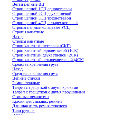
Ветви цепные ВЦ
Строп цепной 1СЦ одноветвевой
Строп цепной 2СЦ двухветвевой
Строп цепной 3СЦ трехветвевой
Строп цепной 4СЦ четырехветвевой
Стропы цепные кольцевые УСЦ
Стропы канатные
Назад
Стропы канатные
Строп канатный петлевой (СКП)
Строп канатный одноветвевой (1СК)
Строп канатный двухветвевой (2СК)
Строп канатный четырехветвевой (4СК)
Средства крепления груза
Назад
Средства крепления груза
Цепные стяжки
Ремни стяжные
Талреп с трещеткой с двумя крюками
Талреп с трещеткой с двумя проушинами
Стяжные механизмы
Крюки для стяжных ремней
Длинная часть ремня стяжного
Тали ручные