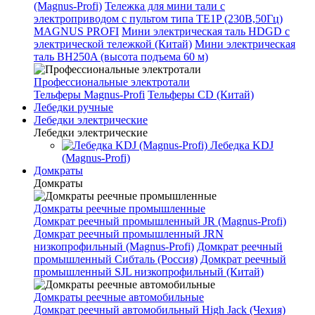
(Magnus-Profi)
Тележка для мини тали с
электроприводом с пультом типа TE1P (230В,50Гц)
MAGNUS PROFI
Мини электрическая таль HDGD с
электрической тележкой (Китай)
Мини электрическая
таль BH250A (высота подъема 60 м)
Профессиональные электротали
Тельферы Magnus-Profi
Тельферы CD (Китай)
Лебедки ручные
Лебедки электрические
Лебедки электрические
Лебедка KDJ
(Magnus-Profi)
Домкраты
Домкраты
Домкраты реечные промышленные
Домкрат реечный промышленный JR (Magnus-Profi)
Домкрат реечный промышленный JRN
низкопрофильный (Magnus-Profi)
Домкрат реечный
промышленный Сибталь (Россия)
Домкрат реечный
промышленный SJL низкопрофильный (Китай)
Домкраты реечные автомобильные
Домкрат реечный автомобильный High Jack (Чехия)