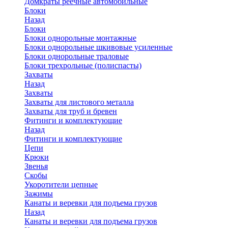
Домкраты реечные автомобильные
Блоки
Назад
Блоки
Блоки однорольные монтажные
Блоки однорольные шкивовые усиленные
Блоки однорольные траловые
Блоки трехрольные (полиспасты)
Захваты
Назад
Захваты
Захваты для листового металла
Захваты для труб и бревен
Фитинги и комплектующие
Назад
Фитинги и комплектующие
Цепи
Крюки
Звенья
Скобы
Укоротители цепные
Зажимы
Канаты и веревки для подъема грузов
Назад
Канаты и веревки для подъема грузов