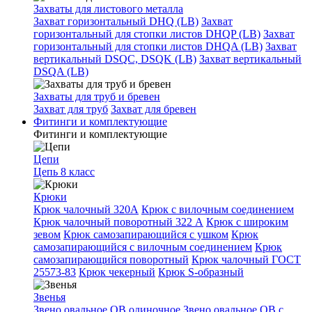
Захваты для листового металла
Захват горизонтальный DHQ (LB)
Захват
горизонтальный для стопки листов DHQP (LB)
Захват
горизонтальный для стопки листов DHQA (LB)
Захват
вертикальный DSQC, DSQK (LB)
Захват вертикальный
DSQA (LB)
Захваты для труб и бревен
Захват для труб
Захват для бревен
Фитинги и комплектующие
Фитинги и комплектующие
Цепи
Цепь 8 класс
Крюки
Крюк чалочный 320А
Крюк с вилочным соединением
Крюк чалочный поворотный 322 А
Крюк с широким
зевом
Крюк самозапирающийся с ушком
Крюк
самозапирающийся с вилочным соединением
Крюк
самозапирающийся поворотный
Крюк чалочный ГОСТ
25573-83
Крюк чекерный
Крюк S-образный
Звенья
Звено овальное OB одиночное
Звено овальное ОВ с