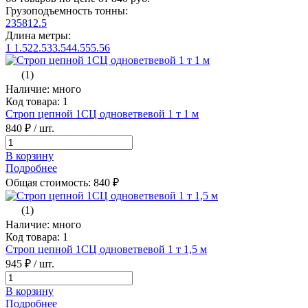
Грузоподъемность тонны:
2
3
5
8
12.5
Длина метры:
1
1.5
2
2.5
3
3.5
4
4.5
5
5.5
6
(1)
Наличие: много
Код товара: 1
Строп цепной 1СЦ одноветвевой 1 т 1 м
840 ₽
/ шт.
В корзину
Подробнее
Общая стоимость:
840
₽
(1)
Наличие: много
Код товара: 1
Строп цепной 1СЦ одноветвевой 1 т 1,5 м
945 ₽
/ шт.
В корзину
Подробнее