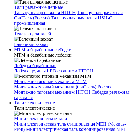
Тали рычажные цепные
Таль ручная рычажная HITCH
Таль ручная рычажная
СибТаль (Россия)
Таль ручная рычажная HSH-C
промышленная
Тележка для талей
Балочный захват
МТМ и барабанные лебедки
МТМ и барабанные лебедки
Лебедки барабанные
Лебедка ручная LRB с канатом HITCH
Монтажно тяговый механизм МТМ
Монтажно-тяговый механизм (СибТаль) Россия
Монтажно-тяговый механизм HITCH
Лебедка рычажная
гаражная
Тали электрические
Тали электрические
Мини электрические тали
Мини электрическая таль стационарная МЕН (Magnus-
Profi)
Мини электрическая таль комбинированная МЕН