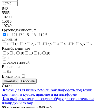
840
5565
10290
15015
19740
Грузоподъемность, т
1
2
3
5
8
12.5
Длина, м
1
1,5
2
2,5
3
3,5
4
4,5
5
5,5
6
Калибр цепи, мм
6
8
10
13
16
20
Тип
одноветвевой
В наличии
Да
В наличии
Статьи
Крюки для стяжных ремней: как подобрать под точки
крепления в кузове, прицепе и на платформе
Как выбрать электрическую лебёдку для строительной
площадки и склада
66 товаров по цене от 840 руб.