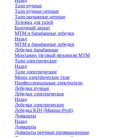
Назад
Тали ручные
Тали ручные цепные
Тали рычажные цепные
Тележка для талей
Балочный захват
МТМ и барабанные лебедки
Назад
МТМ и барабанные лебедки
Лебедки барабанные
Монтажно тяговый механизм МТМ
Тали электрические
Назад
Тали электрические
Мини электрические тали
Профессиональные электротали
Лебедки ручные
Лебедки электрические
Назад
Лебедки электрические
Лебедка KDJ (Magnus-Profi)
Домкраты
Назад
Домкраты
Домкраты реечные промышленные