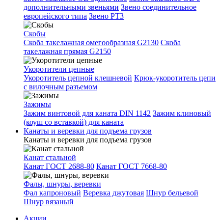
дополнительными звеньями
Звено соединительное
европейского типа
Звено РТ3
Скобы
Скоба такелажная омегообразная G2130
Скоба
такелажная прямая G2150
Укоротители цепные
Укоротитель цепной клешневой
Крюк-укоротитель цепи
с вилочным разъемом
Зажимы
Зажим винтовой для каната DIN 1142
Зажим клиновый
(коуш со вставкой) для каната
Канаты и веревки для подъема грузов
Канаты и веревки для подъема грузов
Канат стальной
Канат ГОСТ 2688-80
Канат ГОСТ 7668-80
Фалы, шнуры, веревки
Фал капроновый
Веревка джутовая
Шнур бельевой
Шнур вязаный
Акции