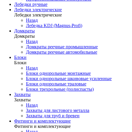
Лебедки ручные
Лебедки электрические
Лебедки электрические
Назад
Лебедка KDJ (Magnus-Profi)
Домкраты
Домкраты
Назад
Домкраты реечные промышленные
Домкраты реечные автомобильные
Блоки
Блоки
Назад
Блоки однорольные монтажные
Блоки однорольные шкивовые усиленные
Блоки однорольные траловые
Блоки трехрольные (полиспасты)
Захваты
Захваты
Назад
Захваты для листового металла
Захваты для труб и бревен
Фитинги и комплектующие
Фитинги и комплектующие
Назад