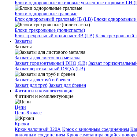
Блоки однорольные шкивовые усиленные с крюком LH (
Блоки однорольные траловые
Блок однорольный траловый IB (LB)
Блоки однорольные 
Блоки трехрольные (полиспасты)
Блок трехрольный полиспаст 3B (LB)
Блок трехрольный 
Захваты
Захваты
Захваты для листового металла
Захват горизонтальный DHQ (LB)
Захват горизонтальны
Захват вертикальный DSQA (LB)
Захваты для труб и бревен
Захват для труб
Захват для бревен
Фитинги и комплектующие
Фитинги и комплектующие
Цепи
Цепь 8 класс
Крюки
Крюк чалочный 320А
Крюк с вилочным соединением
Кр
вилочным соединением
Крюк самозапирающийся повор