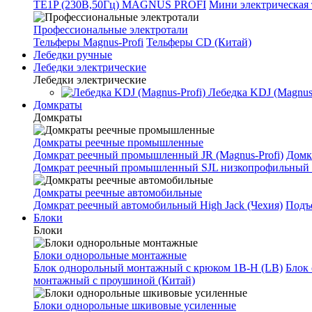
TE1P (230В,50Гц) MAGNUS PROFI
Мини электрическая 
Профессиональные электротали
Тельферы Magnus-Profi
Тельферы CD (Китай)
Лебедки ручные
Лебедки электрические
Лебедки электрические
Лебедка KDJ (Magnus-
Домкраты
Домкраты
Домкраты реечные промышленные
Домкрат реечный промышленный JR (Magnus-Profi)
Домк
Домкрат реечный промышленный SJL низкопрофильный 
Домкраты реечные автомобильные
Домкрат реечный автомобильный High Jack (Чехия)
Подъе
Блоки
Блоки
Блоки однорольные монтажные
Блок однорольный монтажный с крюком 1B-H (LB)
Блок
монтажный с проушиной (Китай)
Блоки однорольные шкивовые усиленные