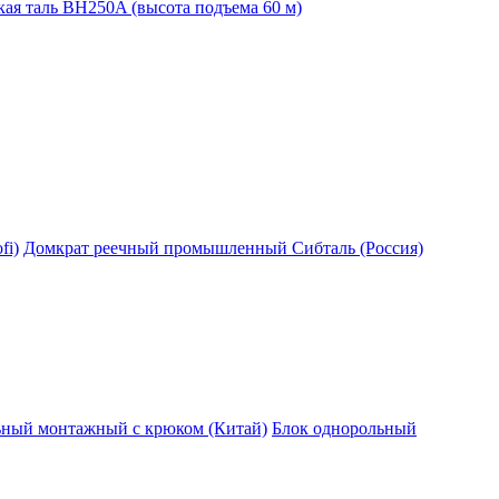
ая таль BH250A (высота подъема 60 м)
fi)
Домкрат реечный промышленный Сибталь (Россия)
ьный монтажный с крюком (Китай)
Блок однорольный