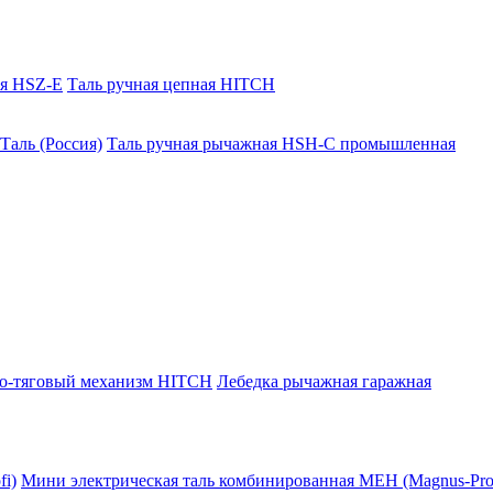
ая HSZ-E
Таль ручная цепная HITCH
Таль (Россия)
Таль ручная рычажная HSH-C промышленная
о-тяговый механизм HITCH
Лебедка рычажная гаражная
i)
Мини электрическая таль комбинированная МЕН (Magnus-Prof