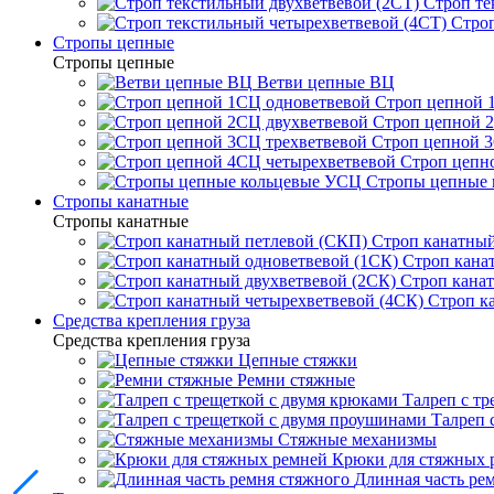
Строп те
Строп
Стропы цепные
Стропы цепные
Ветви цепные ВЦ
Строп цепной 
Строп цепной 
Строп цепной 3
Строп цепн
Стропы цепные
Стропы канатные
Стропы канатные
Строп канатный
Строп кана
Строп канат
Строп к
Средства крепления груза
Средства крепления груза
Цепные стяжки
Ремни стяжные
Талреп с т
Талреп 
Стяжные механизмы
Крюки для стяжных 
Длинная часть ре