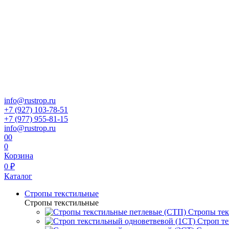
info@rustrop.ru
+7 (927) 103-78-51
+7 (977) 955-81-15
info@rustrop.ru
0
0
0
Корзина
0 ₽
Каталог
Стропы текстильные
Стропы текстильные
Стропы тек
Строп те