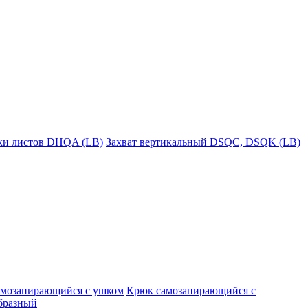
пки листов DHQA (LB)
Захват вертикальный DSQC, DSQK (LB)
амозапирающийся с ушком
Крюк самозапирающийся с
бразный