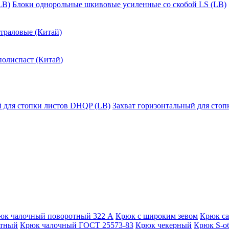
LB)
Блоки однорольные шкивовые усиленные со скобой LS (LB)
траловые (Китай)
полиспаст (Китай)
й для стопки листов DHQP (LB)
Захват горизонтальный для сто
юк чалочный поворотный 322 А
Крюк с широким зевом
Крюк с
отный
Крюк чалочный ГОСТ 25573-83
Крюк чекерный
Крюк S-о