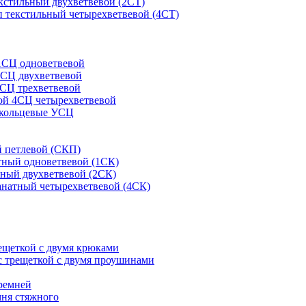
кстильный двухветвевой (2СТ)
 текстильный четырехветвевой (4СТ)
1СЦ одноветвевой
2СЦ двухветвевой
СЦ трехветвевой
ой 4СЦ четырехветвевой
 кольцевые УСЦ
 петлевой (СКП)
тный одноветвевой (1СК)
ный двухветвевой (2СК)
анатный четырехветвевой (4СК)
рещеткой с двумя крюками
с трещеткой с двумя проушинами
ремней
мня стяжного