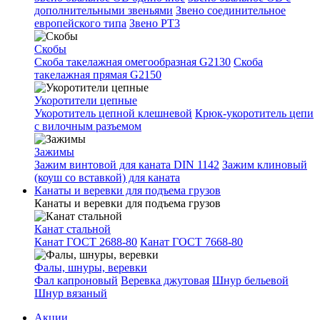
дополнительными звеньями
Звено соединительное
европейского типа
Звено РТ3
Скобы
Скоба такелажная омегообразная G2130
Скоба
такелажная прямая G2150
Укоротители цепные
Укоротитель цепной клешневой
Крюк-укоротитель цепи
с вилочным разъемом
Зажимы
Зажим винтовой для каната DIN 1142
Зажим клиновый
(коуш со вставкой) для каната
Канаты и веревки для подъема грузов
Канаты и веревки для подъема грузов
Канат стальной
Канат ГОСТ 2688-80
Канат ГОСТ 7668-80
Фалы, шнуры, веревки
Фал капроновый
Веревка джутовая
Шнур бельевой
Шнур вязаный
Акции