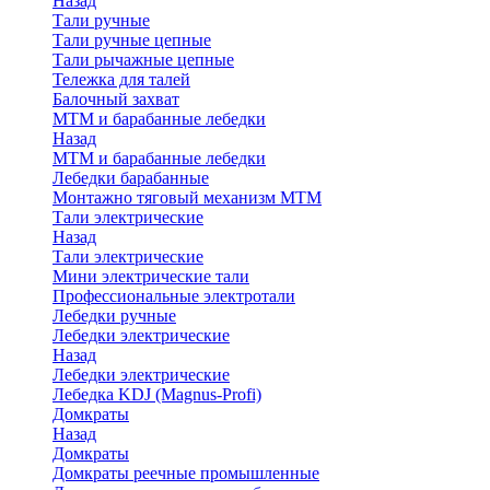
Назад
Тали ручные
Тали ручные цепные
Тали рычажные цепные
Тележка для талей
Балочный захват
МТМ и барабанные лебедки
Назад
МТМ и барабанные лебедки
Лебедки барабанные
Монтажно тяговый механизм МТМ
Тали электрические
Назад
Тали электрические
Мини электрические тали
Профессиональные электротали
Лебедки ручные
Лебедки электрические
Назад
Лебедки электрические
Лебедка KDJ (Magnus-Profi)
Домкраты
Назад
Домкраты
Домкраты реечные промышленные