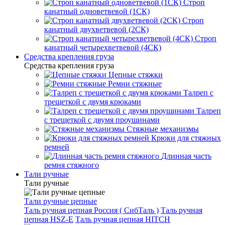
Строп
канатный одноветвевой (1СК)
Строп
канатный двухветвевой (2СК)
Строп
канатный четырехветвевой (4СК)
Средства крепления груза
Средства крепления груза
Цепные стяжки
Ремни стяжные
Талреп с
трещеткой с двумя крюками
Талреп
с трещеткой с двумя проушинами
Стяжные механизмы
Крюки для стяжных
ремней
Длинная часть
ремня стяжного
Тали ручные
Тали ручные
Тали ручные цепные
Таль ручная цепная Россия ( СибТаль )
Таль ручная
цепная HSZ-E
Таль ручная цепная HITCH