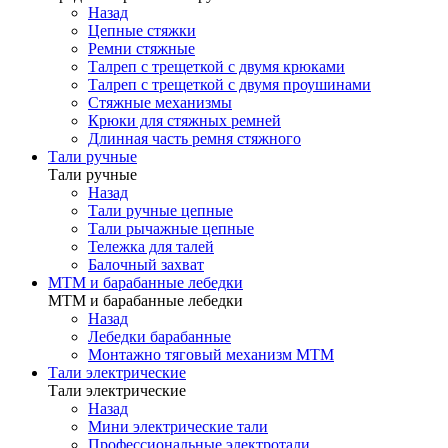
Назад
Цепные стяжки
Ремни стяжные
Талреп с трещеткой с двумя крюками
Талреп с трещеткой с двумя проушинами
Стяжные механизмы
Крюки для стяжных ремней
Длинная часть ремня стяжного
Тали ручные
Тали ручные
Назад
Тали ручные цепные
Тали рычажные цепные
Тележка для талей
Балочный захват
МТМ и барабанные лебедки
МТМ и барабанные лебедки
Назад
Лебедки барабанные
Монтажно тяговый механизм МТМ
Тали электрические
Тали электрические
Назад
Мини электрические тали
Профессиональные электротали