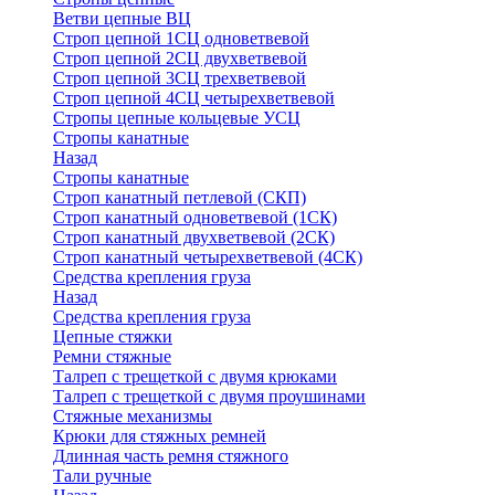
Ветви цепные ВЦ
Строп цепной 1СЦ одноветвевой
Строп цепной 2СЦ двухветвевой
Строп цепной 3СЦ трехветвевой
Строп цепной 4СЦ четырехветвевой
Стропы цепные кольцевые УСЦ
Стропы канатные
Назад
Стропы канатные
Строп канатный петлевой (СКП)
Строп канатный одноветвевой (1СК)
Строп канатный двухветвевой (2СК)
Строп канатный четырехветвевой (4СК)
Средства крепления груза
Назад
Средства крепления груза
Цепные стяжки
Ремни стяжные
Талреп с трещеткой с двумя крюками
Талреп с трещеткой с двумя проушинами
Стяжные механизмы
Крюки для стяжных ремней
Длинная часть ремня стяжного
Тали ручные