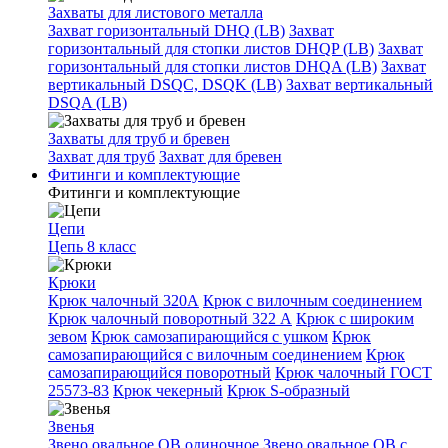
Захваты для листового металла
Захват горизонтальный DHQ (LB)
Захват
горизонтальный для стопки листов DHQP (LB)
Захват
горизонтальный для стопки листов DHQA (LB)
Захват
вертикальный DSQC, DSQK (LB)
Захват вертикальный
DSQA (LB)
Захваты для труб и бревен
Захват для труб
Захват для бревен
Фитинги и комплектующие
Фитинги и комплектующие
Цепи
Цепь 8 класс
Крюки
Крюк чалочный 320А
Крюк с вилочным соединением
Крюк чалочный поворотный 322 А
Крюк с широким
зевом
Крюк самозапирающийся с ушком
Крюк
самозапирающийся с вилочным соединением
Крюк
самозапирающийся поворотный
Крюк чалочный ГОСТ
25573-83
Крюк чекерный
Крюк S-образный
Звенья
Звено овальное OB одиночное
Звено овальное ОВ с