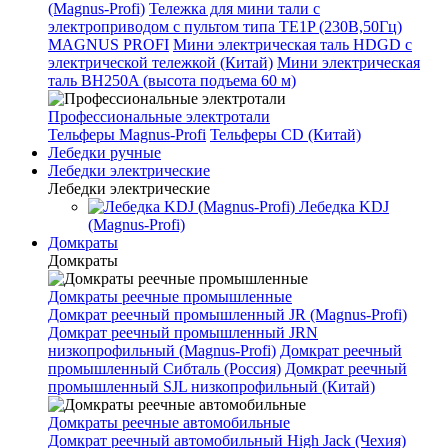
(Magnus-Profi)
Тележка для мини тали с
электроприводом с пультом типа TE1P (230В,50Гц)
MAGNUS PROFI
Мини электрическая таль HDGD с
электрической тележкой (Китай)
Мини электрическая
таль BH250A (высота подъема 60 м)
Профессиональные электротали
Тельферы Magnus-Profi
Тельферы CD (Китай)
Лебедки ручные
Лебедки электрические
Лебедки электрические
Лебедка KDJ
(Magnus-Profi)
Домкраты
Домкраты
Домкраты реечные промышленные
Домкрат реечный промышленный JR (Magnus-Profi)
Домкрат реечный промышленный JRN
низкопрофильный (Magnus-Profi)
Домкрат реечный
промышленный Сибталь (Россия)
Домкрат реечный
промышленный SJL низкопрофильный (Китай)
Домкраты реечные автомобильные
Домкрат реечный автомобильный High Jack (Чехия)