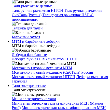
Тали рычажные цепные
Таль ручная рычажная HITCH
Таль ручная рычажная
СибТаль (Россия)
Таль ручная рычажная HSH-C
промышленная
Тележка для талей
Балочный захват
МТМ и барабанные лебедки
МТМ и барабанные лебедки
Лебедки барабанные
Лебедка ручная LRB с канатом HITCH
Монтажно тяговый механизм МТМ
Монтажно-тяговый механизм (СибТаль) Россия
Монтажно-тяговый механизм HITCH
Лебедка рычажная
гаражная
Тали электрические
Тали электрические
Мини электрические тали
Мини электрическая таль стационарная МЕН (Magnus-
Profi)
Мини электрическая таль комбинированная МЕН