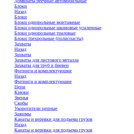
Домкраты реечные автомобильные
Блоки
Назад
Блоки
Блоки однорольные монтажные
Блоки однорольные шкивовые усиленные
Блоки однорольные траловые
Блоки трехрольные (полиспасты)
Захваты
Назад
Захваты
Захваты для листового металла
Захваты для труб и бревен
Фитинги и комплектующие
Назад
Фитинги и комплектующие
Цепи
Крюки
Звенья
Скобы
Укоротители цепные
Зажимы
Канаты и веревки для подъема грузов
Назад
Канаты и веревки для подъема грузов