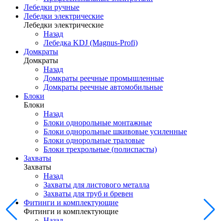
Лебедки ручные
Лебедки электрические
Лебедки электрические
Назад
Лебедка KDJ (Magnus-Profi)
Домкраты
Домкраты
Назад
Домкраты реечные промышленные
Домкраты реечные автомобильные
Блоки
Блоки
Назад
Блоки однорольные монтажные
Блоки однорольные шкивовые усиленные
Блоки однорольные траловые
Блоки трехрольные (полиспасты)
Захваты
Захваты
Назад
Захваты для листового металла
Захваты для труб и бревен
Фитинги и комплектующие
Фитинги и комплектующие
Назад