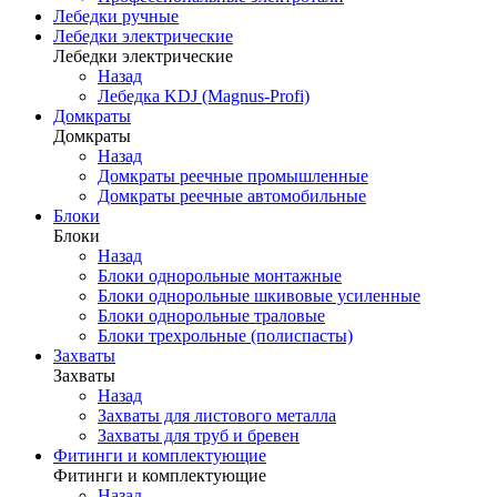
Лебедки ручные
Лебедки электрические
Лебедки электрические
Назад
Лебедка KDJ (Magnus-Profi)
Домкраты
Домкраты
Назад
Домкраты реечные промышленные
Домкраты реечные автомобильные
Блоки
Блоки
Назад
Блоки однорольные монтажные
Блоки однорольные шкивовые усиленные
Блоки однорольные траловые
Блоки трехрольные (полиспасты)
Захваты
Захваты
Назад
Захваты для листового металла
Захваты для труб и бревен
Фитинги и комплектующие
Фитинги и комплектующие
Назад