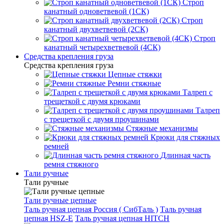
Строп
канатный одноветвевой (1СК)
Строп
канатный двухветвевой (2СК)
Строп
канатный четырехветвевой (4СК)
Средства крепления груза
Средства крепления груза
Цепные стяжки
Ремни стяжные
Талреп с
трещеткой с двумя крюками
Талреп
с трещеткой с двумя проушинами
Стяжные механизмы
Крюки для стяжных
ремней
Длинная часть
ремня стяжного
Тали ручные
Тали ручные
Тали ручные цепные
Таль ручная цепная Россия ( СибТаль )
Таль ручная
цепная HSZ-E
Таль ручная цепная HITCH