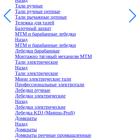
Назад
Тали ручные
Тали ручные цепные
Тали рычажные цепные
Тележка для талей
Балочный захват
МТМ и барабанные лебедки
Назад
МТМ и барабанные лебедки
Лебедки барабанные
Монтажно тяговый механизм МТМ
Тали электрические
Назад
Тали электрические
Мини электрические тали
Профессиональные электротали
Лебедки ручные
Лебедки электрические
Назад
Лебедки электрические
Лебедка KDJ (Magnus-Profi)
Домкраты
Назад
Домкраты
Домкраты реечные промышленные