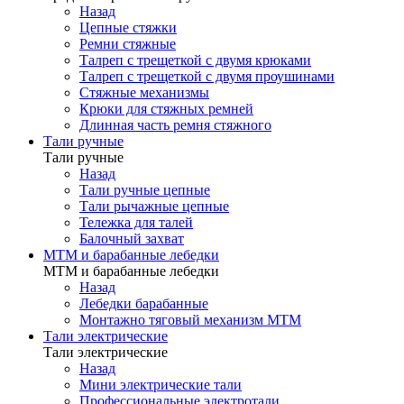
Назад
Цепные стяжки
Ремни стяжные
Талреп с трещеткой с двумя крюками
Талреп с трещеткой с двумя проушинами
Стяжные механизмы
Крюки для стяжных ремней
Длинная часть ремня стяжного
Тали ручные
Тали ручные
Назад
Тали ручные цепные
Тали рычажные цепные
Тележка для талей
Балочный захват
МТМ и барабанные лебедки
МТМ и барабанные лебедки
Назад
Лебедки барабанные
Монтажно тяговый механизм МТМ
Тали электрические
Тали электрические
Назад
Мини электрические тали
Профессиональные электротали