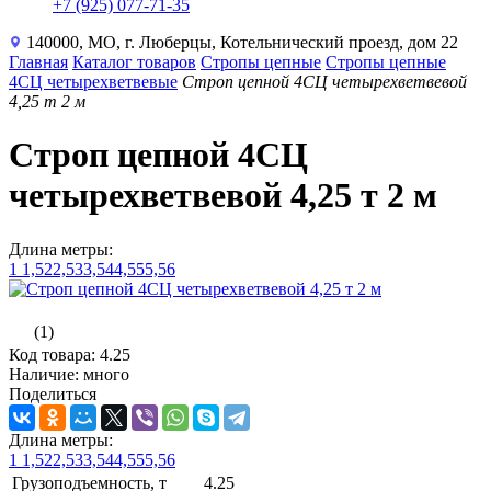
+7 (925) 077-71-35
140000, МО, г. Люберцы, Котельнический проезд, дом 22
Главная
Каталог товаров
Стропы цепные
Стропы цепные
4СЦ четырехветвевые
Строп цепной 4СЦ четырехветвевой
4,25 т 2 м
Строп цепной 4СЦ
четырехветвевой 4,25 т 2 м
Длина метры:
1
1,5
2
2,5
3
3,5
4
4,5
5
5,5
6
(1)
Код товара: 4.25
Наличие: много
Поделиться
Длина метры:
1
1,5
2
2,5
3
3,5
4
4,5
5
5,5
6
Грузоподъемность, т
4.25