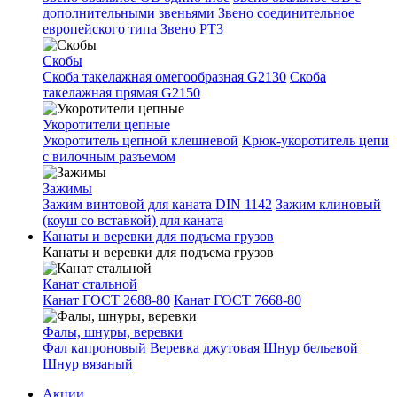
дополнительными звеньями
Звено соединительное
европейского типа
Звено РТ3
Скобы
Скоба такелажная омегообразная G2130
Скоба
такелажная прямая G2150
Укоротители цепные
Укоротитель цепной клешневой
Крюк-укоротитель цепи
с вилочным разъемом
Зажимы
Зажим винтовой для каната DIN 1142
Зажим клиновый
(коуш со вставкой) для каната
Канаты и веревки для подъема грузов
Канаты и веревки для подъема грузов
Канат стальной
Канат ГОСТ 2688-80
Канат ГОСТ 7668-80
Фалы, шнуры, веревки
Фал капроновый
Веревка джутовая
Шнур бельевой
Шнур вязаный
Акции