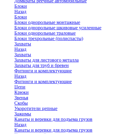
Домкраты реечные автомобильные
Блоки
Назад
Блоки
Блоки однорольные монтажные
Блоки однорольные шкивовые усиленные
Блоки однорольные траловые
Блоки трехрольные (полиспасты)
Захваты
Назад
Захваты
Захваты для листового металла
Захваты для труб и бревен
Фитинги и комплектующие
Назад
Фитинги и комплектующие
Цепи
Крюки
Звенья
Скобы
Укоротители цепные
Зажимы
Канаты и веревки для подъема грузов
Назад
Канаты и веревки для подъема грузов