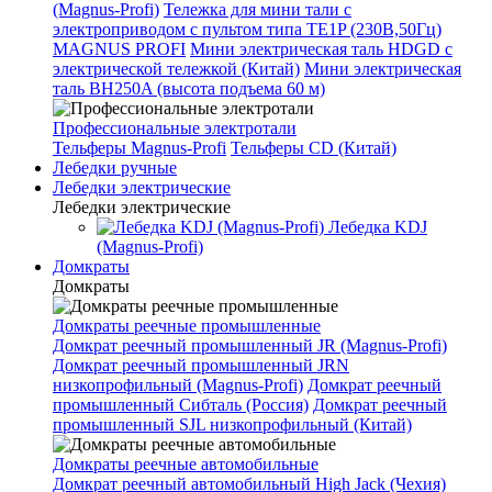
(Magnus-Profi)
Тележка для мини тали с
электроприводом с пультом типа TE1P (230В,50Гц)
MAGNUS PROFI
Мини электрическая таль HDGD с
электрической тележкой (Китай)
Мини электрическая
таль BH250A (высота подъема 60 м)
Профессиональные электротали
Тельферы Magnus-Profi
Тельферы CD (Китай)
Лебедки ручные
Лебедки электрические
Лебедки электрические
Лебедка KDJ
(Magnus-Profi)
Домкраты
Домкраты
Домкраты реечные промышленные
Домкрат реечный промышленный JR (Magnus-Profi)
Домкрат реечный промышленный JRN
низкопрофильный (Magnus-Profi)
Домкрат реечный
промышленный Сибталь (Россия)
Домкрат реечный
промышленный SJL низкопрофильный (Китай)
Домкраты реечные автомобильные
Домкрат реечный автомобильный High Jack (Чехия)