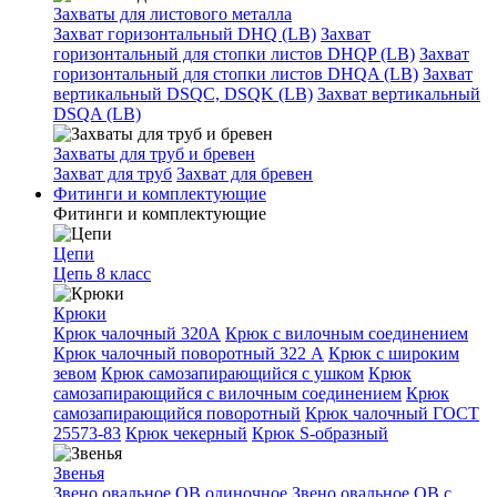
Захваты для листового металла
Захват горизонтальный DHQ (LB)
Захват
горизонтальный для стопки листов DHQP (LB)
Захват
горизонтальный для стопки листов DHQA (LB)
Захват
вертикальный DSQC, DSQK (LB)
Захват вертикальный
DSQA (LB)
Захваты для труб и бревен
Захват для труб
Захват для бревен
Фитинги и комплектующие
Фитинги и комплектующие
Цепи
Цепь 8 класс
Крюки
Крюк чалочный 320А
Крюк с вилочным соединением
Крюк чалочный поворотный 322 А
Крюк с широким
зевом
Крюк самозапирающийся с ушком
Крюк
самозапирающийся с вилочным соединением
Крюк
самозапирающийся поворотный
Крюк чалочный ГОСТ
25573-83
Крюк чекерный
Крюк S-образный
Звенья
Звено овальное OB одиночное
Звено овальное ОВ с