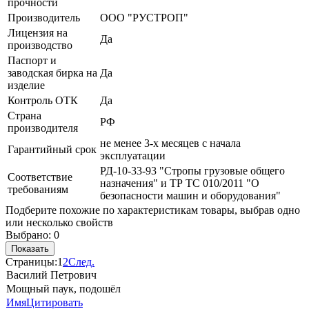
прочности
Производитель
ООО "РУСТРОП"
Лицензия на
Да
производство
Паспорт и
заводская бирка на
Да
изделие
Контроль ОТК
Да
Страна
РФ
производителя
не менее 3-х месяцев с начала
Гарантийный срок
эксплуатации
РД-10-33-93 "Стропы грузовые общего
Соответствие
назначения" и ТР ТС 010/2011 "О
требованиям
безопасности машин и оборудования"
Подберите похожие по характеристикам товары, выбрав одно
или несколько свойств
Выбрано:
0
Показать
Страницы:
1
2
След.
Василий Петрович
Мощный паук, подошёл
Имя
Цитировать