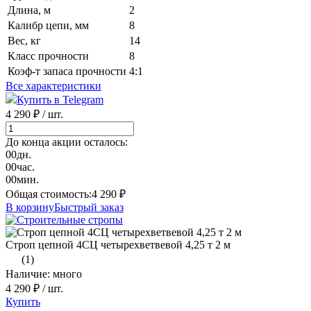
Длина, м
2
Калибр цепи, мм
8
Вес, кг
14
Класс прочности
8
Коэф-т запаса прочности
4:1
Все характеристики
Купить в Telegram
4 290 ₽
/ шт.
До конца акции осталось:
00
дн.
00
час.
00
мин.
Общая стоимость:
4 290
₽
В корзину
Быстрый заказ
Строп цепной 4СЦ четырехветвевой 4,25 т 2 м
(1)
Наличие: много
4 290 ₽
/ шт.
Купить