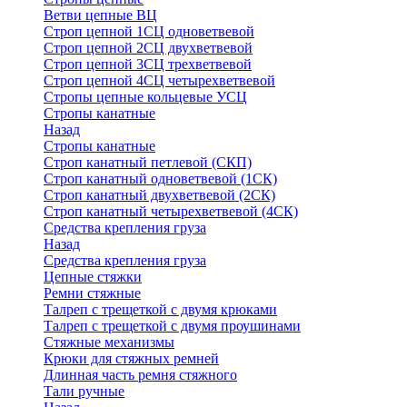
Ветви цепные ВЦ
Строп цепной 1СЦ одноветвевой
Строп цепной 2СЦ двухветвевой
Строп цепной 3СЦ трехветвевой
Строп цепной 4СЦ четырехветвевой
Стропы цепные кольцевые УСЦ
Стропы канатные
Назад
Стропы канатные
Строп канатный петлевой (СКП)
Строп канатный одноветвевой (1СК)
Строп канатный двухветвевой (2СК)
Строп канатный четырехветвевой (4СК)
Средства крепления груза
Назад
Средства крепления груза
Цепные стяжки
Ремни стяжные
Талреп с трещеткой с двумя крюками
Талреп с трещеткой с двумя проушинами
Стяжные механизмы
Крюки для стяжных ремней
Длинная часть ремня стяжного
Тали ручные