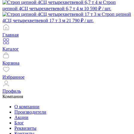
Строп
цепной 4СЦ четырехветвевой 6,7 т 4 м
10 590 ₽
/ шт.
Строп цепной
4СЦ четырехветвевой 17 т 3 м
21 790 ₽
/ шт.
Главная
Каталог
Корзина
Избранное
Профиль
Компания
О компании
Производители
Акции
Блог
Реквизиты
Контакты