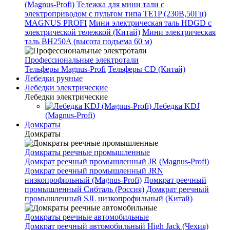
(Magnus-Profi)
Тележка для мини тали с
электроприводом с пультом типа TE1P (230В,50Гц)
MAGNUS PROFI
Мини электрическая таль HDGD с
электрической тележкой (Китай)
Мини электрическая
таль BH250A (высота подъема 60 м)
Профессиональные электротали
Тельферы Magnus-Profi
Тельферы CD (Китай)
Лебедки ручные
Лебедки электрические
Лебедки электрические
Лебедка KDJ
(Magnus-Profi)
Домкраты
Домкраты
Домкраты реечные промышленные
Домкрат реечный промышленный JR (Magnus-Profi)
Домкрат реечный промышленный JRN
низкопрофильный (Magnus-Profi)
Домкрат реечный
промышленный Сибталь (Россия)
Домкрат реечный
промышленный SJL низкопрофильный (Китай)
Домкраты реечные автомобильные
Домкрат реечный автомобильный High Jack (Чехия)