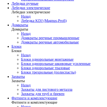
Лебедки ручные
Лебедки электрические
Лебедки электрические
Назад
Лебедка KDJ (Magnus-Profi)
Домкраты
Домкраты
Назад
Домкраты реечные промышленные
Домкраты реечные автомобильные
Блоки
Блоки
Назад
Блоки однорольные монтажные
Блоки однорольные шкивовые усиленные
Блоки однорольные траловые
Блоки трехрольные (полиспасты)
Захваты
Захваты
Назад
Захваты для листового металла
Захваты для труб и бревен
Фитинги и комплектующие
Фитинги и комплектующие
Назад