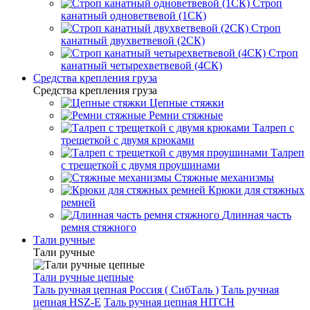
Строп
канатный одноветвевой (1СК)
Строп
канатный двухветвевой (2СК)
Строп
канатный четырехветвевой (4СК)
Средства крепления груза
Средства крепления груза
Цепные стяжки
Ремни стяжные
Талреп с
трещеткой с двумя крюками
Талреп
с трещеткой с двумя проушинами
Стяжные механизмы
Крюки для стяжных
ремней
Длинная часть
ремня стяжного
Тали ручные
Тали ручные
Тали ручные цепные
Таль ручная цепная Россия ( СибТаль )
Таль ручная
цепная HSZ-E
Таль ручная цепная HITCH