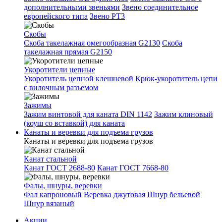
дополнительными звеньями
Звено соединительное
европейского типа
Звено РТ3
Скобы
Скоба такелажная омегообразная G2130
Скоба
такелажная прямая G2150
Укоротители цепные
Укоротитель цепной клешневой
Крюк-укоротитель цепи
с вилочным разъемом
Зажимы
Зажим винтовой для каната DIN 1142
Зажим клиновый
(коуш со вставкой) для каната
Канаты и веревки для подъема грузов
Канаты и веревки для подъема грузов
Канат стальной
Канат ГОСТ 2688-80
Канат ГОСТ 7668-80
Фалы, шнуры, веревки
Фал капроновый
Веревка джутовая
Шнур бельевой
Шнур вязаный
Акции