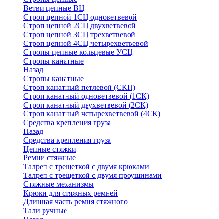
Ветви цепные ВЦ
Строп цепной 1СЦ одноветвевой
Строп цепной 2СЦ двухветвевой
Строп цепной 3СЦ трехветвевой
Строп цепной 4СЦ четырехветвевой
Стропы цепные кольцевые УСЦ
Стропы канатные
Назад
Стропы канатные
Строп канатный петлевой (СКП)
Строп канатный одноветвевой (1СК)
Строп канатный двухветвевой (2СК)
Строп канатный четырехветвевой (4СК)
Средства крепления груза
Назад
Средства крепления груза
Цепные стяжки
Ремни стяжные
Талреп с трещеткой с двумя крюками
Талреп с трещеткой с двумя проушинами
Стяжные механизмы
Крюки для стяжных ремней
Длинная часть ремня стяжного
Тали ручные