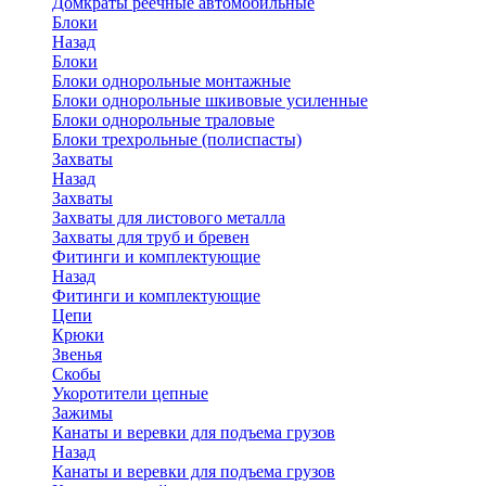
Домкраты реечные автомобильные
Блоки
Назад
Блоки
Блоки однорольные монтажные
Блоки однорольные шкивовые усиленные
Блоки однорольные траловые
Блоки трехрольные (полиспасты)
Захваты
Назад
Захваты
Захваты для листового металла
Захваты для труб и бревен
Фитинги и комплектующие
Назад
Фитинги и комплектующие
Цепи
Крюки
Звенья
Скобы
Укоротители цепные
Зажимы
Канаты и веревки для подъема грузов
Назад
Канаты и веревки для подъема грузов