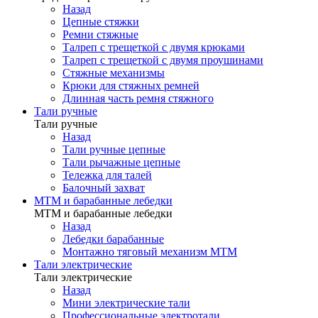
Назад
Цепные стяжки
Ремни стяжные
Талреп с трещеткой с двумя крюками
Талреп с трещеткой с двумя проушинами
Стяжные механизмы
Крюки для стяжных ремней
Длинная часть ремня стяжного
Тали ручные
Тали ручные
Назад
Тали ручные цепные
Тали рычажные цепные
Тележка для талей
Балочный захват
МТМ и барабанные лебедки
МТМ и барабанные лебедки
Назад
Лебедки барабанные
Монтажно тяговый механизм МТМ
Тали электрические
Тали электрические
Назад
Мини электрические тали
Профессиональные электротали