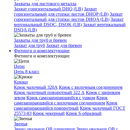
Захваты для листового металла
Захват горизонтальный DHQ (LB)
Захват
горизонтальный для стопки листов DHQP (LB)
Захват
горизонтальный для стопки листов DHQA (LB)
Захват
вертикальный DSQC, DSQK (LB)
Захват вертикальный
DSQA (LB)
Захваты для труб и бревен
Захват для труб
Захват для бревен
Фитинги и комплектующие
Фитинги и комплектующие
Цепи
Цепь 8 класс
Крюки
Крюк чалочный 320А
Крюк с вилочным соединением
Крюк чалочный поворотный 322 А
Крюк с широким
зевом
Крюк самозапирающийся с ушком
Крюк
самозапирающийся с вилочным соединением
Крюк
самозапирающийся поворотный
Крюк чалочный ГОСТ
25573-83
Крюк чекерный
Крюк S-образный
Звенья
Звено овальное OB одиночное
Звено овальное ОВ с