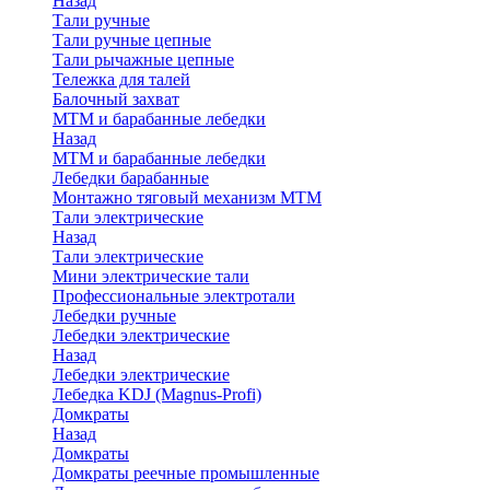
Назад
Тали ручные
Тали ручные цепные
Тали рычажные цепные
Тележка для талей
Балочный захват
МТМ и барабанные лебедки
Назад
МТМ и барабанные лебедки
Лебедки барабанные
Монтажно тяговый механизм МТМ
Тали электрические
Назад
Тали электрические
Мини электрические тали
Профессиональные электротали
Лебедки ручные
Лебедки электрические
Назад
Лебедки электрические
Лебедка KDJ (Magnus-Profi)
Домкраты
Назад
Домкраты
Домкраты реечные промышленные