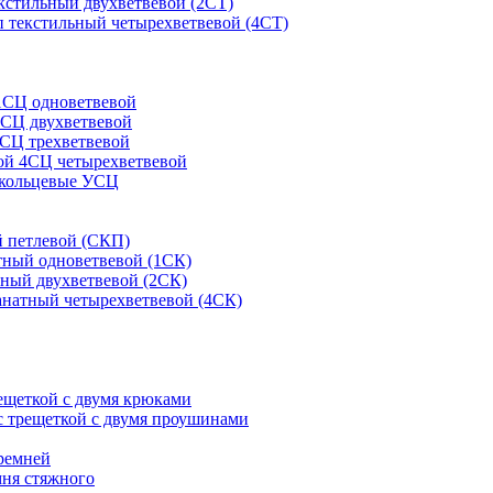
кстильный двухветвевой (2СТ)
 текстильный четырехветвевой (4СТ)
1СЦ одноветвевой
2СЦ двухветвевой
СЦ трехветвевой
ой 4СЦ четырехветвевой
 кольцевые УСЦ
 петлевой (СКП)
тный одноветвевой (1СК)
ный двухветвевой (2СК)
анатный четырехветвевой (4СК)
рещеткой с двумя крюками
с трещеткой с двумя проушинами
ремней
мня стяжного