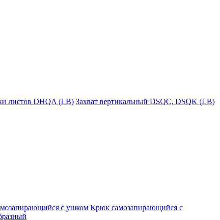
пки листов DHQA (LB)
Захват вертикальный DSQC, DSQK (LB)
амозапирающийся с ушком
Крюк самозапирающийся с
бразный