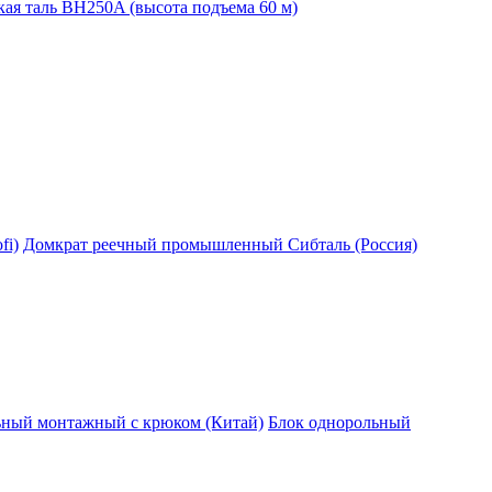
ая таль BH250A (высота подъема 60 м)
fi)
Домкрат реечный промышленный Сибталь (Россия)
ьный монтажный с крюком (Китай)
Блок однорольный