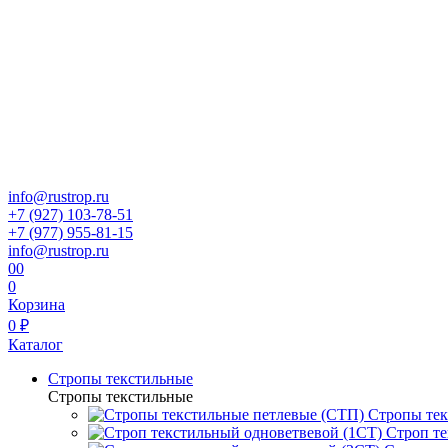
info@rustrop.ru
+7 (927) 103-78-51
+7 (977) 955-81-15
info@rustrop.ru
0
0
0
Корзина
0 ₽
Каталог
Стропы текстильные
Стропы текстильные
Стропы тек
Строп те