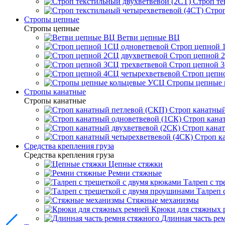
Строп те
Строп
Стропы цепные
Стропы цепные
Ветви цепные ВЦ
Строп цепной 
Строп цепной 
Строп цепной 3
Строп цепн
Стропы цепные
Стропы канатные
Стропы канатные
Строп канатный
Строп кана
Строп канат
Строп к
Средства крепления груза
Средства крепления груза
Цепные стяжки
Ремни стяжные
Талреп с т
Талреп 
Стяжные механизмы
Крюки для стяжных 
Длинная часть ре