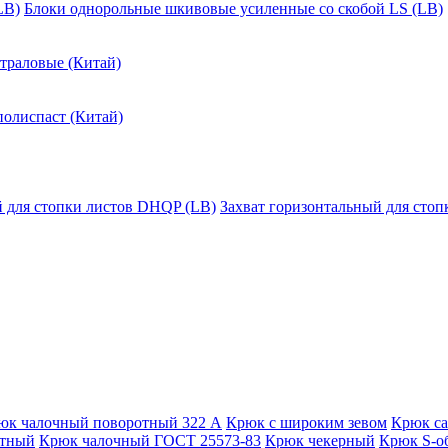
LB)
Блоки однорольные шкивовые усиленные со скобой LS (LB)
траловые (Китай)
полиспаст (Китай)
й для стопки листов DHQP (LB)
Захват горизонтальный для сто
юк чалочный поворотный 322 А
Крюк с широким зевом
Крюк с
отный
Крюк чалочный ГОСТ 25573-83
Крюк чекерный
Крюк S-о