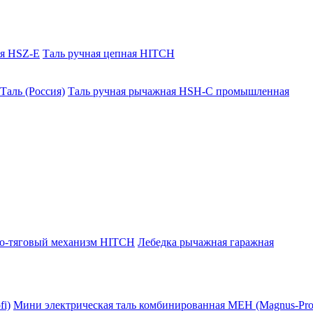
ая HSZ-E
Таль ручная цепная HITCH
Таль (Россия)
Таль ручная рычажная HSH-C промышленная
о-тяговый механизм HITCH
Лебедка рычажная гаражная
i)
Мини электрическая таль комбинированная МЕН (Magnus-Prof