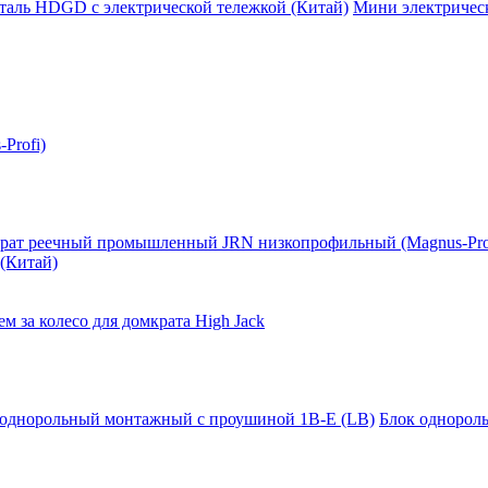
таль HDGD с электрической тележкой (Китай)
Мини электрическ
Profi)
рат реечный промышленный JRN низкопрофильный (Magnus-Pro
(Китай)
м за колесо для домкрата High Jack
 однорольный монтажный с проушиной 1B-E (LB)
Блок однорол