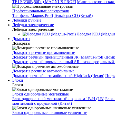
TE1P (230В,50Гц) MAGNUS PROFI
Мини электрическая 
Профессиональные электротали
Тельферы Magnus-Profi
Тельферы CD (Китай)
Лебедки ручные
Лебедки электрические
Лебедки электрические
Лебедка KDJ (Magnus-
Домкраты
Домкраты
Домкраты реечные промышленные
Домкрат реечный промышленный JR (Magnus-Profi)
Домк
Домкрат реечный промышленный SJL низкопрофильный 
Домкраты реечные автомобильные
Домкрат реечный автомобильный High Jack (Чехия)
Подъе
Блоки
Блоки
Блоки однорольные монтажные
Блок однорольный монтажный с крюком 1B-H (LB)
Блок
монтажный с проушиной (Китай)
Блоки однорольные шкивовые усиленные