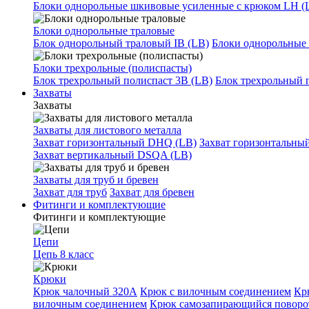
Блоки однорольные шкивовые усиленные с крюком LH (
Блоки однорольные траловые
Блок однорольный траловый IB (LB)
Блоки однорольные 
Блоки трехрольные (полиспасты)
Блок трехрольный полиспаст 3B (LB)
Блок трехрольный 
Захваты
Захваты
Захваты для листового металла
Захват горизонтальный DHQ (LB)
Захват горизонтальны
Захват вертикальный DSQA (LB)
Захваты для труб и бревен
Захват для труб
Захват для бревен
Фитинги и комплектующие
Фитинги и комплектующие
Цепи
Цепь 8 класс
Крюки
Крюк чалочный 320А
Крюк с вилочным соединением
Кр
вилочным соединением
Крюк самозапирающийся повор