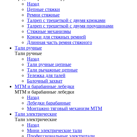
Назад
Цепные стяжки
Ремни стяжные
Талреп с трещеткой с двумя крюками
Талреп с трещеткой с двумя проушинами
Стяжные механизмы
Крюки для стяжных ремней
Длинная часть ремня стяжного
Тали ручные
Тали ручные
Назад
Тали ручные цепные
Тали рычажные цепные
Тележка для талей
Балочный захват
МТМ и барабанные лебедки
МТМ и барабанные лебедки
Назад
Лебедки барабанные
Монтажно тяговый механизм МТМ
Тали электрические
Тали электрические
Назад
Мини электрические тали
Профессиональные электротали