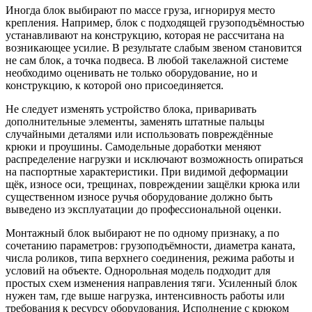
Иногда блок выбирают по массе груза, игнорируя место
крепления. Например, блок с подходящей грузоподъёмностью
устанавливают на конструкцию, которая не рассчитана на
возникающее усилие. В результате слабым звеном становится
не сам блок, а точка подвеса. В любой такелажной системе
необходимо оценивать не только оборудование, но и
конструкцию, к которой оно присоединяется.
Не следует изменять устройство блока, приваривать
дополнительные элементы, заменять штатные пальцы
случайными деталями или использовать повреждённые
крюки и проушины. Самодельные доработки меняют
распределение нагрузки и исключают возможность опираться
на паспортные характеристики. При видимой деформации
щёк, износе оси, трещинах, повреждении защёлки крюка или
существенном износе ручья оборудование должно быть
выведено из эксплуатации до профессиональной оценки.
Монтажный блок выбирают не по одному признаку, а по
сочетанию параметров: грузоподъёмности, диаметра каната,
числа роликов, типа верхнего соединения, режима работы и
условий на объекте. Однорольная модель подходит для
простых схем изменения направления тяги. Усиленный блок
нужен там, где выше нагрузка, интенсивность работы или
требования к ресурсу оборудования. Исполнение с крюком