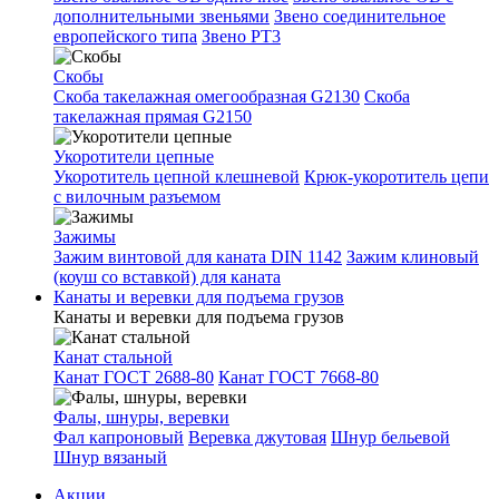
дополнительными звеньями
Звено соединительное
европейского типа
Звено РТ3
Скобы
Скоба такелажная омегообразная G2130
Скоба
такелажная прямая G2150
Укоротители цепные
Укоротитель цепной клешневой
Крюк-укоротитель цепи
с вилочным разъемом
Зажимы
Зажим винтовой для каната DIN 1142
Зажим клиновый
(коуш со вставкой) для каната
Канаты и веревки для подъема грузов
Канаты и веревки для подъема грузов
Канат стальной
Канат ГОСТ 2688-80
Канат ГОСТ 7668-80
Фалы, шнуры, веревки
Фал капроновый
Веревка джутовая
Шнур бельевой
Шнур вязаный
Акции