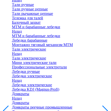
Назад
Тали ручные
Тали ручные цепные
Тали рычажные цепные
Тележка для талей
Балочный захват
МТМ и барабанные лебедки
Назад
МТМ и барабанные лебедки
Лебедки барабанные
Монтажно тяговый механизм МТМ
Тали электрические
Назад
Тали электрические
Мини электрические тали
Профессиональные электротали
Лебедки ручные
Лебедки электрические
Назад
Лебедки электрические
Лебедка KDJ (Magnus-Profi)
Домкраты
Назад
Домкраты
Домкраты реечные промышленные