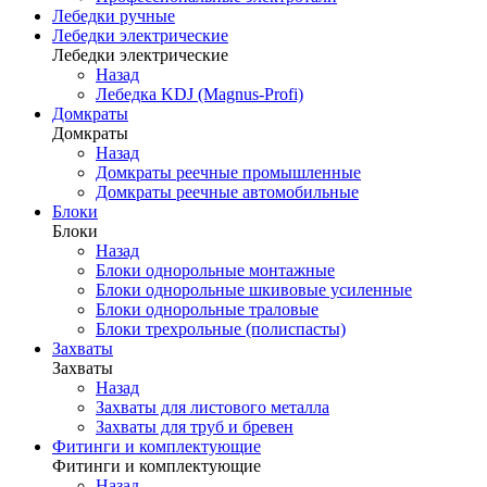
Лебедки ручные
Лебедки электрические
Лебедки электрические
Назад
Лебедка KDJ (Magnus-Profi)
Домкраты
Домкраты
Назад
Домкраты реечные промышленные
Домкраты реечные автомобильные
Блоки
Блоки
Назад
Блоки однорольные монтажные
Блоки однорольные шкивовые усиленные
Блоки однорольные траловые
Блоки трехрольные (полиспасты)
Захваты
Захваты
Назад
Захваты для листового металла
Захваты для труб и бревен
Фитинги и комплектующие
Фитинги и комплектующие
Назад