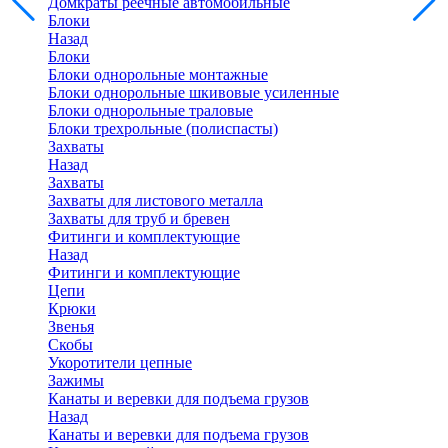
Домкраты реечные автомобильные
Блоки
Назад
Блоки
Блоки однорольные монтажные
Блоки однорольные шкивовые усиленные
Блоки однорольные траловые
Блоки трехрольные (полиспасты)
Захваты
Назад
Захваты
Захваты для листового металла
Захваты для труб и бревен
Фитинги и комплектующие
Назад
Фитинги и комплектующие
Цепи
Крюки
Звенья
Скобы
Укоротители цепные
Зажимы
Канаты и веревки для подъема грузов
Назад
Канаты и веревки для подъема грузов