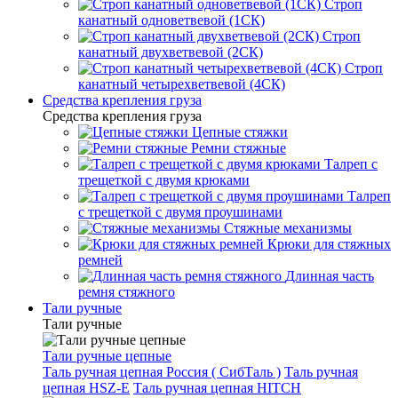
Строп
канатный одноветвевой (1СК)
Строп
канатный двухветвевой (2СК)
Строп
канатный четырехветвевой (4СК)
Средства крепления груза
Средства крепления груза
Цепные стяжки
Ремни стяжные
Талреп с
трещеткой с двумя крюками
Талреп
с трещеткой с двумя проушинами
Стяжные механизмы
Крюки для стяжных
ремней
Длинная часть
ремня стяжного
Тали ручные
Тали ручные
Тали ручные цепные
Таль ручная цепная Россия ( СибТаль )
Таль ручная
цепная HSZ-E
Таль ручная цепная HITCH