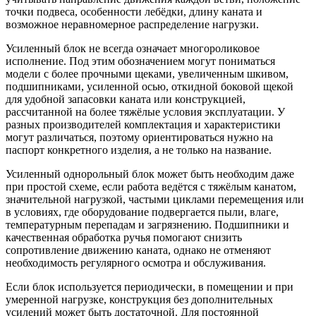
точки подвеса, особенности лебёдки, длину каната и
возможное неравномерное распределение нагрузки.
Усиленный блок не всегда означает многороликовое
исполнение. Под этим обозначением могут пониматься
модели с более прочными щеками, увеличенным шкивом,
подшипниками, усиленной осью, откидной боковой щекой
для удобной запасовки каната или конструкцией,
рассчитанной на более тяжёлые условия эксплуатации. У
разных производителей комплектация и характеристики
могут различаться, поэтому ориентироваться нужно на
паспорт конкретного изделия, а не только на название.
Усиленный однорольный блок может быть необходим даже
при простой схеме, если работа ведётся с тяжёлым канатом,
значительной нагрузкой, частыми циклами перемещения или
в условиях, где оборудование подвергается пыли, влаге,
температурным перепадам и загрязнению. Подшипники и
качественная обработка ручья помогают снизить
сопротивление движению каната, однако не отменяют
необходимость регулярного осмотра и обслуживания.
Если блок используется периодически, в помещении и при
умеренной нагрузке, конструкция без дополнительных
усилений может быть достаточной. Для постоянной