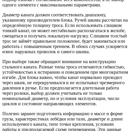
одного элемента с максимальными параметрами.
Диаметр каната должен соответствовать диапазону,
указанному производителем блока. Ручей шкива рассчитан на
определённую толщину троса. Если использовать слишком
тонкий канат, он может нестабильно располагаться в желобе,
смещаться и получать локальную нагрузку. Слишком толстый
трос не займёт правильное положение, будет зажиматься или
работать с повышенным трением. В обоих случаях ускоряется
износ наружных проволок и самого шкива.
При выборе также обращают внимание на конструкцию
стального каната. Разные типы троса отличаются гибкостью,
устойчивостью к истиранию и поведением при многократном
изгибе. Для блока важно, чтобы канат нормально проходил
через шкив, не перекручивался и не испытывал чрезмерного
давления в ручье. Если предполагается длительная работа
через ролики, выбор должен учитывать не только
номинальный диаметр, но и условия эксплуатации, число
циклов и состояние направляющих элементов.
Полезно заранее подготовить информацию о массе и форме
груза, характеристиках лебёдки или тали, диаметре и длине
используемого каната, типе точки крепления, условиях
работы и предполагаемой схеме перемещения. Эти данные