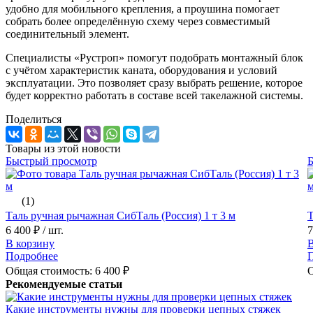
удобно для мобильного крепления, а проушина помогает
собрать более определённую схему через совместимый
соединительный элемент.
Специалисты «Рустроп» помогут подобрать монтажный блок
с учётом характеристик каната, оборудования и условий
эксплуатации. Это позволяет сразу выбрать решение, которое
будет корректно работать в составе всей такелажной системы.
Поделиться
Товары из этой новости
Быстрый просмотр
(1)
Таль ручная рычажная СибТаль (Россия) 1 т 3 м
Т
6 400 ₽
/ шт.
7
В корзину
В
Подробнее
Общая стоимость:
6 400
₽
О
Рекомендуемые статьи
Какие инструменты нужны для проверки цепных стяжек