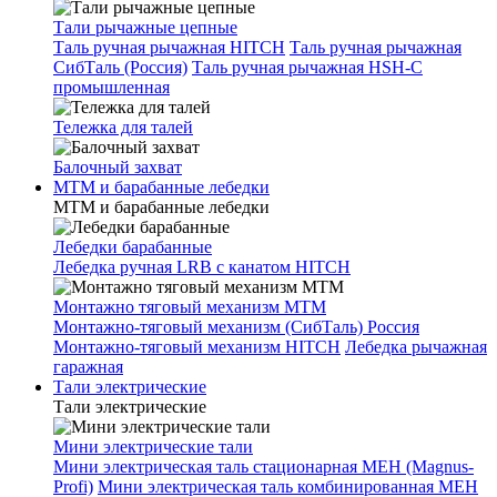
Тали рычажные цепные
Таль ручная рычажная HITCH
Таль ручная рычажная
СибТаль (Россия)
Таль ручная рычажная HSH-C
промышленная
Тележка для талей
Балочный захват
МТМ и барабанные лебедки
МТМ и барабанные лебедки
Лебедки барабанные
Лебедка ручная LRB с канатом HITCH
Монтажно тяговый механизм МТМ
Монтажно-тяговый механизм (СибТаль) Россия
Монтажно-тяговый механизм HITCH
Лебедка рычажная
гаражная
Тали электрические
Тали электрические
Мини электрические тали
Мини электрическая таль стационарная МЕН (Magnus-
Profi)
Мини электрическая таль комбинированная МЕН