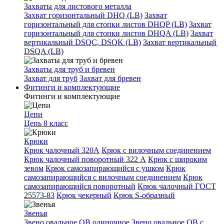
Захваты для листового металла
Захват горизонтальный DHQ (LB)
Захват
горизонтальный для стопки листов DHQP (LB)
Захват
горизонтальный для стопки листов DHQA (LB)
Захват
вертикальный DSQC, DSQK (LB)
Захват вертикальный
DSQA (LB)
Захваты для труб и бревен
Захват для труб
Захват для бревен
Фитинги и комплектующие
Фитинги и комплектующие
Цепи
Цепь 8 класс
Крюки
Крюк чалочный 320А
Крюк с вилочным соединением
Крюк чалочный поворотный 322 А
Крюк с широким
зевом
Крюк самозапирающийся с ушком
Крюк
самозапирающийся с вилочным соединением
Крюк
самозапирающийся поворотный
Крюк чалочный ГОСТ
25573-83
Крюк чекерный
Крюк S-образный
Звенья
Звено овальное OB одиночное
Звено овальное ОВ с