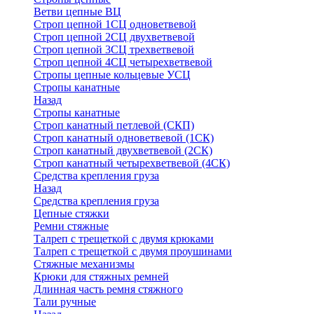
Ветви цепные ВЦ
Строп цепной 1СЦ одноветвевой
Строп цепной 2СЦ двухветвевой
Строп цепной 3СЦ трехветвевой
Строп цепной 4СЦ четырехветвевой
Стропы цепные кольцевые УСЦ
Стропы канатные
Назад
Стропы канатные
Строп канатный петлевой (СКП)
Строп канатный одноветвевой (1СК)
Строп канатный двухветвевой (2СК)
Строп канатный четырехветвевой (4СК)
Средства крепления груза
Назад
Средства крепления груза
Цепные стяжки
Ремни стяжные
Талреп с трещеткой с двумя крюками
Талреп с трещеткой с двумя проушинами
Стяжные механизмы
Крюки для стяжных ремней
Длинная часть ремня стяжного
Тали ручные