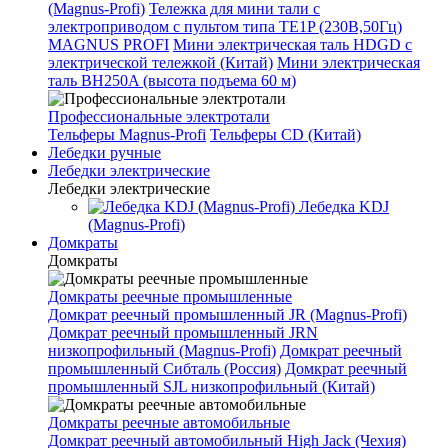
(Magnus-Profi)
Тележка для мини тали с
электроприводом с пультом типа TE1P (230В,50Гц)
MAGNUS PROFI
Мини электрическая таль HDGD с
электрической тележкой (Китай)
Мини электрическая
таль BH250A (высота подъема 60 м)
Профессиональные электротали
Тельферы Magnus-Profi
Тельферы CD (Китай)
Лебедки ручные
Лебедки электрические
Лебедки электрические
Лебедка KDJ
(Magnus-Profi)
Домкраты
Домкраты
Домкраты реечные промышленные
Домкрат реечный промышленный JR (Magnus-Profi)
Домкрат реечный промышленный JRN
низкопрофильный (Magnus-Profi)
Домкрат реечный
промышленный Сибталь (Россия)
Домкрат реечный
промышленный SJL низкопрофильный (Китай)
Домкраты реечные автомобильные
Домкрат реечный автомобильный High Jack (Чехия)