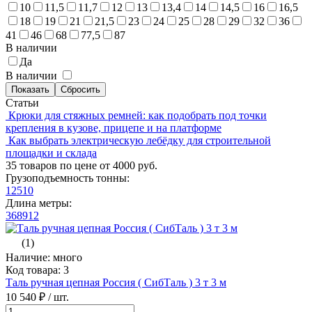
10
11,5
11,7
12
13
13,4
14
14,5
16
16,5
18
19
21
21,5
23
24
25
28
29
32
36
41
46
68
77,5
87
В наличии
Да
В наличии
Статьи
Крюки для стяжных ремней: как подобрать под точки
крепления в кузове, прицепе и на платформе
Как выбрать электрическую лебёдку для строительной
площадки и склада
35 товаров по цене от 4000 руб.
Грузоподъемность тонны:
1
2
5
10
Длина метры:
3
6
8
9
12
(1)
Наличие: много
Код товара: 3
Таль ручная цепная Россия ( СибТаль ) 3 т 3 м
10 540 ₽
/ шт.