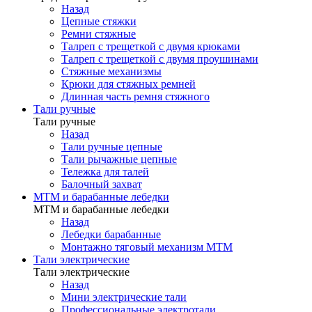
Назад
Цепные стяжки
Ремни стяжные
Талреп с трещеткой с двумя крюками
Талреп с трещеткой с двумя проушинами
Стяжные механизмы
Крюки для стяжных ремней
Длинная часть ремня стяжного
Тали ручные
Тали ручные
Назад
Тали ручные цепные
Тали рычажные цепные
Тележка для талей
Балочный захват
МТМ и барабанные лебедки
МТМ и барабанные лебедки
Назад
Лебедки барабанные
Монтажно тяговый механизм МТМ
Тали электрические
Тали электрические
Назад
Мини электрические тали
Профессиональные электротали