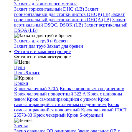
Захваты для листового металла
Захват горизонтальный DHQ (LB)
Захват
горизонтальный для стопки листов DHQP (LB)
Захват
горизонтальный для стопки листов DHQA (LB)
Захват
вертикальный DSQC, DSQK (LB)
Захват вертикальный
DSQA (LB)
Захваты для труб и бревен
Захват для труб
Захват для бревен
Фитинги и комплектующие
Фитинги и комплектующие
Цепи
Цепь 8 класс
Крюки
Крюк чалочный 320А
Крюк с вилочным соединением
Крюк чалочный поворотный 322 А
Крюк с широким
зевом
Крюк самозапирающийся с ушком
Крюк
самозапирающийся с вилочным соединением
Крюк
самозапирающийся поворотный
Крюк чалочный ГОСТ
25573-83
Крюк чекерный
Крюк S-образный
Звенья
Звено овальное OB одиночное
Звено овальное ОВ с