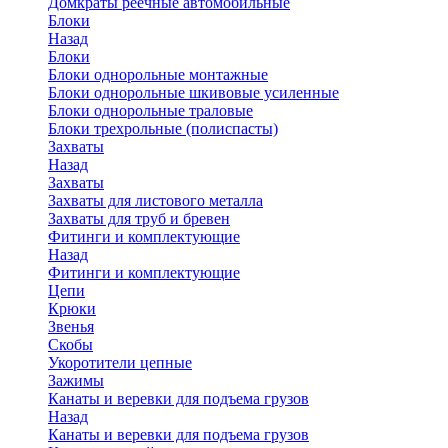
Домкраты реечные автомобильные
Блоки
Назад
Блоки
Блоки однорольные монтажные
Блоки однорольные шкивовые усиленные
Блоки однорольные траловые
Блоки трехрольные (полиспасты)
Захваты
Назад
Захваты
Захваты для листового металла
Захваты для труб и бревен
Фитинги и комплектующие
Назад
Фитинги и комплектующие
Цепи
Крюки
Звенья
Скобы
Укоротители цепные
Зажимы
Канаты и веревки для подъема грузов
Назад
Канаты и веревки для подъема грузов