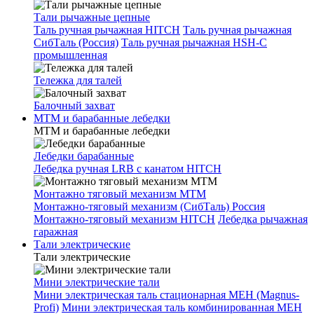
Тали рычажные цепные
Таль ручная рычажная HITCH
Таль ручная рычажная
СибТаль (Россия)
Таль ручная рычажная HSH-C
промышленная
Тележка для талей
Балочный захват
МТМ и барабанные лебедки
МТМ и барабанные лебедки
Лебедки барабанные
Лебедка ручная LRB с канатом HITCH
Монтажно тяговый механизм МТМ
Монтажно-тяговый механизм (СибТаль) Россия
Монтажно-тяговый механизм HITCH
Лебедка рычажная
гаражная
Тали электрические
Тали электрические
Мини электрические тали
Мини электрическая таль стационарная МЕН (Magnus-
Profi)
Мини электрическая таль комбинированная МЕН