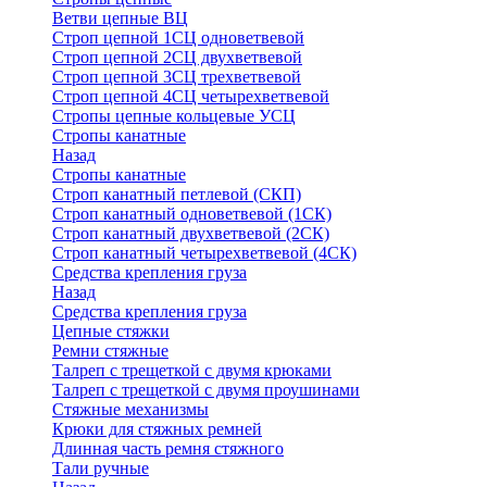
Ветви цепные ВЦ
Строп цепной 1СЦ одноветвевой
Строп цепной 2СЦ двухветвевой
Строп цепной 3СЦ трехветвевой
Строп цепной 4СЦ четырехветвевой
Стропы цепные кольцевые УСЦ
Стропы канатные
Назад
Стропы канатные
Строп канатный петлевой (СКП)
Строп канатный одноветвевой (1СК)
Строп канатный двухветвевой (2СК)
Строп канатный четырехветвевой (4СК)
Средства крепления груза
Назад
Средства крепления груза
Цепные стяжки
Ремни стяжные
Талреп с трещеткой с двумя крюками
Талреп с трещеткой с двумя проушинами
Стяжные механизмы
Крюки для стяжных ремней
Длинная часть ремня стяжного
Тали ручные