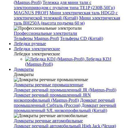
(Magnus-Profi)
Тележка для мини тали с
электроприводом с пультом типа TE1P (230В,50Гц)
MAGNUS PROFI
Мини электрическая таль HDGD с
электрической тележкой (Китай)
Мини электрическая
таль BH250A (высота подъема 60 м)
Профессиональные электротали
Тельферы Magnus-Profi
Тельферы CD (Китай)
Лебедки ручные
Лебедки электрические
Лебедки электрические
Лебедка KDJ
(Magnus-Profi)
Домкраты
Домкраты
Домкраты реечные промышленные
Домкрат реечный промышленный JR (Magnus-Profi)
Домкрат реечный промышленный JRN
низкопрофильный (Magnus-Profi)
Домкрат реечный
промышленный Сибталь (Россия)
Домкрат реечный
промышленный SJL низкопрофильный (Китай)
Домкраты реечные автомобильные
Домкрат реечный автомобильный High Jack (Чехия)