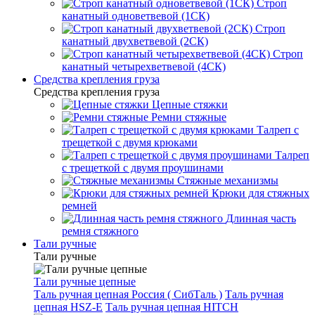
Строп
канатный одноветвевой (1СК)
Строп
канатный двухветвевой (2СК)
Строп
канатный четырехветвевой (4СК)
Средства крепления груза
Средства крепления груза
Цепные стяжки
Ремни стяжные
Талреп с
трещеткой с двумя крюками
Талреп
с трещеткой с двумя проушинами
Стяжные механизмы
Крюки для стяжных
ремней
Длинная часть
ремня стяжного
Тали ручные
Тали ручные
Тали ручные цепные
Таль ручная цепная Россия ( СибТаль )
Таль ручная
цепная HSZ-E
Таль ручная цепная HITCH