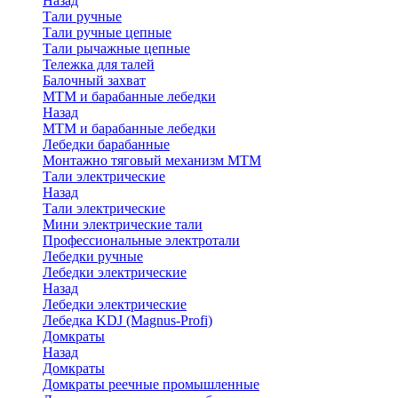
Назад
Тали ручные
Тали ручные цепные
Тали рычажные цепные
Тележка для талей
Балочный захват
МТМ и барабанные лебедки
Назад
МТМ и барабанные лебедки
Лебедки барабанные
Монтажно тяговый механизм МТМ
Тали электрические
Назад
Тали электрические
Мини электрические тали
Профессиональные электротали
Лебедки ручные
Лебедки электрические
Назад
Лебедки электрические
Лебедка KDJ (Magnus-Profi)
Домкраты
Назад
Домкраты
Домкраты реечные промышленные