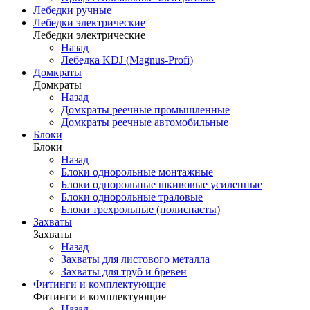
Лебедки ручные
Лебедки электрические
Лебедки электрические
Назад
Лебедка KDJ (Magnus-Profi)
Домкраты
Домкраты
Назад
Домкраты реечные промышленные
Домкраты реечные автомобильные
Блоки
Блоки
Назад
Блоки однорольные монтажные
Блоки однорольные шкивовые усиленные
Блоки однорольные траловые
Блоки трехрольные (полиспасты)
Захваты
Захваты
Назад
Захваты для листового металла
Захваты для труб и бревен
Фитинги и комплектующие
Фитинги и комплектующие
Назад