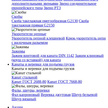
дополнительными звеньями
Звено соединительное
европейского типа
Звено РТ3
Скобы
Скоба такелажная омегообразная G2130
Скоба
такелажная прямая G2150
Укоротители цепные
Укоротитель цепной клешневой
Крюк-укоротитель цепи
с вилочным разъемом
Зажимы
Зажим винтовой для каната DIN 1142
Зажим клиновый
(коуш со вставкой) для каната
Канаты и веревки для подъема грузов
Канаты и веревки для подъема грузов
Канат стальной
Канат ГОСТ 2688-80
Канат ГОСТ 7668-80
Фалы, шнуры, веревки
Фал капроновый
Веревка джутовая
Шнур бельевой
Шнур вязаный
Акции