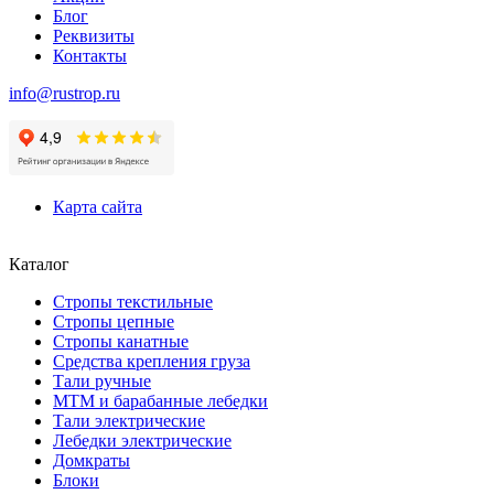
Блог
Реквизиты
Контакты
info@rustrop.ru
Карта сайта
Каталог
Стропы текстильные
Стропы цепные
Стропы канатные
Средства крепления груза
Тали ручные
МТМ и барабанные лебедки
Тали электрические
Лебедки электрические
Домкраты
Блоки