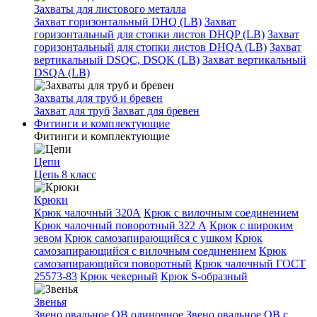
Захваты для листового металла
Захват горизонтальный DHQ (LB)
Захват
горизонтальный для стопки листов DHQP (LB)
Захват
горизонтальный для стопки листов DHQA (LB)
Захват
вертикальный DSQC, DSQK (LB)
Захват вертикальный
DSQA (LB)
Захваты для труб и бревен
Захват для труб
Захват для бревен
Фитинги и комплектующие
Фитинги и комплектующие
Цепи
Цепь 8 класс
Крюки
Крюк чалочный 320А
Крюк с вилочным соединением
Крюк чалочный поворотный 322 А
Крюк с широким
зевом
Крюк самозапирающийся с ушком
Крюк
самозапирающийся с вилочным соединением
Крюк
самозапирающийся поворотный
Крюк чалочный ГОСТ
25573-83
Крюк чекерный
Крюк S-образный
Звенья
Звено овальное OB одиночное
Звено овальное ОВ с