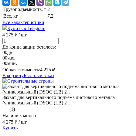
Грузоподъемность, т
2
Вес, кг
7,2
Все характеристики
Купить в Telegram
4 275 ₽
/ шт.
До конца акции осталось:
00
дн.
00
час.
00
мин.
Общая стоимость:
4 275
₽
В корзину
Быстрый заказ
Захват для вертикального подъема листового металла
(универсальный) DSQC (LB) 2 т
(1)
Наличие: много
4 275 ₽
/ шт.
Купить