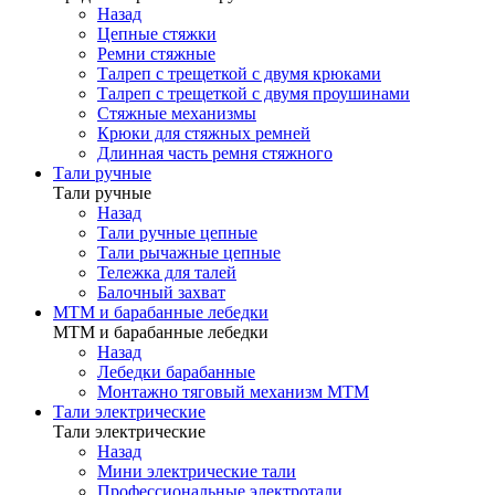
Назад
Цепные стяжки
Ремни стяжные
Талреп с трещеткой с двумя крюками
Талреп с трещеткой с двумя проушинами
Стяжные механизмы
Крюки для стяжных ремней
Длинная часть ремня стяжного
Тали ручные
Тали ручные
Назад
Тали ручные цепные
Тали рычажные цепные
Тележка для талей
Балочный захват
МТМ и барабанные лебедки
МТМ и барабанные лебедки
Назад
Лебедки барабанные
Монтажно тяговый механизм МТМ
Тали электрические
Тали электрические
Назад
Мини электрические тали
Профессиональные электротали