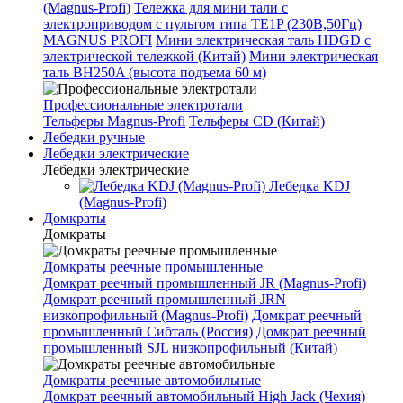
(Magnus-Profi)
Тележка для мини тали с
электроприводом с пультом типа TE1P (230В,50Гц)
MAGNUS PROFI
Мини электрическая таль HDGD с
электрической тележкой (Китай)
Мини электрическая
таль BH250A (высота подъема 60 м)
Профессиональные электротали
Тельферы Magnus-Profi
Тельферы CD (Китай)
Лебедки ручные
Лебедки электрические
Лебедки электрические
Лебедка KDJ
(Magnus-Profi)
Домкраты
Домкраты
Домкраты реечные промышленные
Домкрат реечный промышленный JR (Magnus-Profi)
Домкрат реечный промышленный JRN
низкопрофильный (Magnus-Profi)
Домкрат реечный
промышленный Сибталь (Россия)
Домкрат реечный
промышленный SJL низкопрофильный (Китай)
Домкраты реечные автомобильные
Домкрат реечный автомобильный High Jack (Чехия)