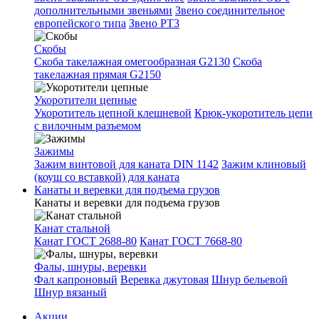
дополнительными звеньями
Звено соединительное
европейского типа
Звено РТ3
Скобы
Скоба такелажная омегообразная G2130
Скоба
такелажная прямая G2150
Укоротители цепные
Укоротитель цепной клешневой
Крюк-укоротитель цепи
с вилочным разъемом
Зажимы
Зажим винтовой для каната DIN 1142
Зажим клиновый
(коуш со вставкой) для каната
Канаты и веревки для подъема грузов
Канаты и веревки для подъема грузов
Канат стальной
Канат ГОСТ 2688-80
Канат ГОСТ 7668-80
Фалы, шнуры, веревки
Фал капроновый
Веревка джутовая
Шнур бельевой
Шнур вязаный
Акции