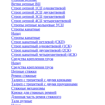
Ветви цепные ВЦ
Строп цепной 1СЦ одноветвевой
Строп цепной 2СЦ двухветвевой
Строп цепной 3СЦ трехветвевой
Строп цепной 4СЦ четырехветвевой
Стропы цепные кольцевые УСЦ
Стропы канатные
Назад
Стропы канатные
Строп канатный петлевой (СКП)
Строп канатный одноветвевой (1СК)
Строп канатный двухветвевой (2СК)
Строп канатный четырехветвевой (4СК)
Средства крепления груза
Назад
Средства крепления груза
Цепные стяжки
Ремни стяжные
Талреп с трещеткой с двумя крюками
Талреп с трещеткой с двумя проушинами
Стяжные механизмы
Крюки для стяжных ремней
Длинная часть ремня стяжного
Тали ручные