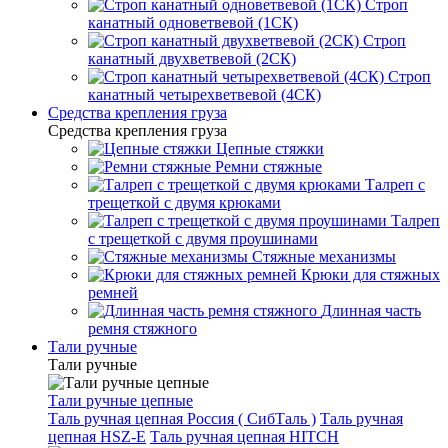
Строп
канатный одноветвевой (1СК)
Строп
канатный двухветвевой (2СК)
Строп
канатный четырехветвевой (4СК)
Средства крепления груза
Средства крепления груза
Цепные стяжки
Ремни стяжные
Талреп с
трещеткой с двумя крюками
Талреп
с трещеткой с двумя проушинами
Стяжные механизмы
Крюки для стяжных
ремней
Длинная часть
ремня стяжного
Тали ручные
Тали ручные
Тали ручные цепные
Таль ручная цепная Россия ( СибТаль )
Таль ручная
цепная HSZ-E
Таль ручная цепная HITCH