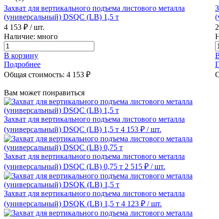
Захват для вертикального подъема листового металла
З
(универсальный) DSQC (LB) 1,5 т
(
4 153 ₽
/ шт.
2
Наличие: много
Н
В корзину
В
Подробнее
Общая стоимость:
4 153
₽
О
Вам может понравиться
Захват для вертикального подъема листового металла
(универсальный) DSQC (LB) 1,5 т
4 153 ₽
/ шт.
Захват для вертикального подъема листового металла
(универсальный) DSQC (LB) 0,75 т
2 515 ₽
/ шт.
Захват для вертикального подъема листового металла
(универсальный) DSQK (LB) 1,5 т
4 123 ₽
/ шт.