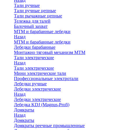
Назад
Тали ручные
Тали ручные цепные
Тали рычажные цепные
Тележка для талей
Балочный захват
МТМ и барабанные лебедки
Назад
МТМ и барабанные лебедки
Лебедки барабанные
Монтажно тяговый механизм МТМ
Тали электрические
Назад
Тали электрические
Мини электрические тали
Профессиональные электротали
Лебедки ручные
Лебедки электрические
Назад
Лебедки электрические
Лебедка KDJ (Magnus-Profi)
Домкраты
Назад
Домкраты
Домкраты реечные промышленные