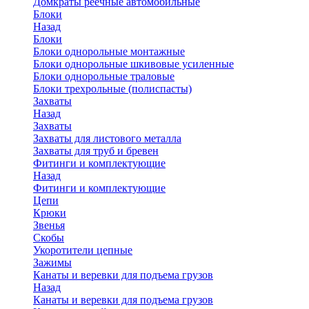
Домкраты реечные автомобильные
Блоки
Назад
Блоки
Блоки однорольные монтажные
Блоки однорольные шкивовые усиленные
Блоки однорольные траловые
Блоки трехрольные (полиспасты)
Захваты
Назад
Захваты
Захваты для листового металла
Захваты для труб и бревен
Фитинги и комплектующие
Назад
Фитинги и комплектующие
Цепи
Крюки
Звенья
Скобы
Укоротители цепные
Зажимы
Канаты и веревки для подъема грузов
Назад
Канаты и веревки для подъема грузов