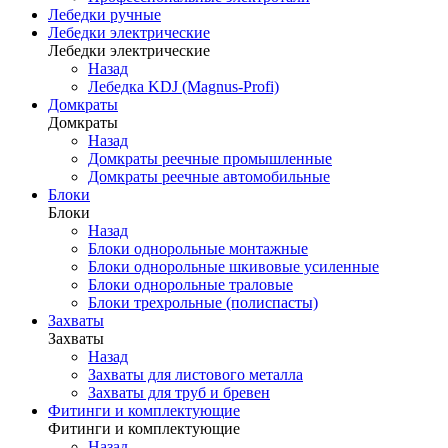
Лебедки ручные
Лебедки электрические
Лебедки электрические
Назад
Лебедка KDJ (Magnus-Profi)
Домкраты
Домкраты
Назад
Домкраты реечные промышленные
Домкраты реечные автомобильные
Блоки
Блоки
Назад
Блоки однорольные монтажные
Блоки однорольные шкивовые усиленные
Блоки однорольные траловые
Блоки трехрольные (полиспасты)
Захваты
Захваты
Назад
Захваты для листового металла
Захваты для труб и бревен
Фитинги и комплектующие
Фитинги и комплектующие
Назад