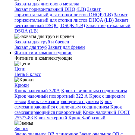
Захваты для листового металла
Захват горизонтальный DHQ (LB)
Захват
горизонтальный для стопки листов DHQP (LB)
Захват
горизонтальный для стопки листов DHQA (LB)
Захват
вертикальный DSQC, DSQK (LB)
Захват вертикальный
DSQA (LB)
Захваты для труб и бревен
Захват для труб
Захват для бревен
Фитинги и комплектующие
Фитинги и комплектующие
Цепи
Цепь 8 класс
Крюки
Крюк чалочный 320А
Крюк с вилочным соединением
Крюк чалочный поворотный 322 А
Крюк с широким
зевом
Крюк самозапирающийся с ушком
Крюк
самозапирающийся с вилочным соединением
Крюк
самозапирающийся поворотный
Крюк чалочный ГОСТ
25573-83
Крюк чекерный
Крюк S-образный
Звенья
Звено овальное OB одиночное
Звено овальное ОВ с