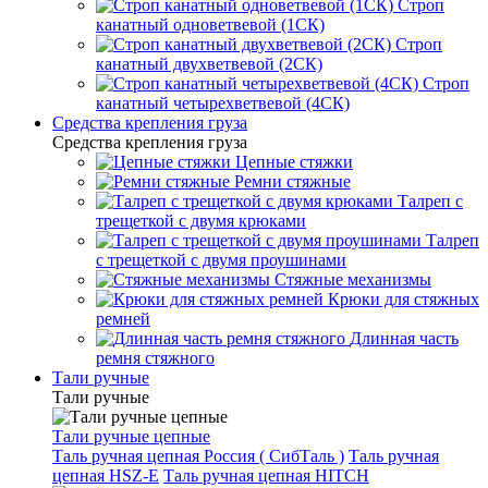
Строп
канатный одноветвевой (1СК)
Строп
канатный двухветвевой (2СК)
Строп
канатный четырехветвевой (4СК)
Средства крепления груза
Средства крепления груза
Цепные стяжки
Ремни стяжные
Талреп с
трещеткой с двумя крюками
Талреп
с трещеткой с двумя проушинами
Стяжные механизмы
Крюки для стяжных
ремней
Длинная часть
ремня стяжного
Тали ручные
Тали ручные
Тали ручные цепные
Таль ручная цепная Россия ( СибТаль )
Таль ручная
цепная HSZ-E
Таль ручная цепная HITCH