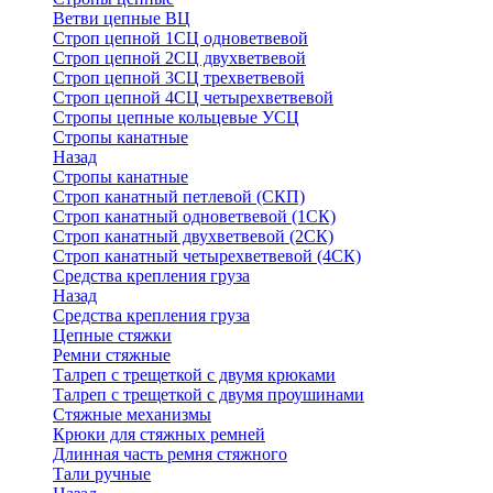
Ветви цепные ВЦ
Строп цепной 1СЦ одноветвевой
Строп цепной 2СЦ двухветвевой
Строп цепной 3СЦ трехветвевой
Строп цепной 4СЦ четырехветвевой
Стропы цепные кольцевые УСЦ
Стропы канатные
Назад
Стропы канатные
Строп канатный петлевой (СКП)
Строп канатный одноветвевой (1СК)
Строп канатный двухветвевой (2СК)
Строп канатный четырехветвевой (4СК)
Средства крепления груза
Назад
Средства крепления груза
Цепные стяжки
Ремни стяжные
Талреп с трещеткой с двумя крюками
Талреп с трещеткой с двумя проушинами
Стяжные механизмы
Крюки для стяжных ремней
Длинная часть ремня стяжного
Тали ручные