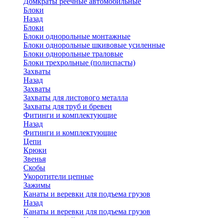
Домкраты реечные автомобильные
Блоки
Назад
Блоки
Блоки однорольные монтажные
Блоки однорольные шкивовые усиленные
Блоки однорольные траловые
Блоки трехрольные (полиспасты)
Захваты
Назад
Захваты
Захваты для листового металла
Захваты для труб и бревен
Фитинги и комплектующие
Назад
Фитинги и комплектующие
Цепи
Крюки
Звенья
Скобы
Укоротители цепные
Зажимы
Канаты и веревки для подъема грузов
Назад
Канаты и веревки для подъема грузов