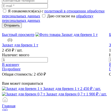
Я ознакомился(ась) с
политикой в отношении обработки
персональных данных
Даю согласие на
обработку
персональных данных
Отправить
Быстрый просмотр
(1)
Захват для бревен 1 т
З
2 450 ₽
/ шт.
1
Наличие: много
Н
В корзину
В
Подробнее
Общая стоимость:
2 450
₽
О
Вам может понравиться
Захват для бревен 1 т
2 450 ₽
/ шт.
Захват для бревен 0,7 т
1 900 ₽
/ шт.
Главная