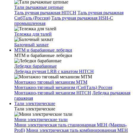
Тали рычажные цепные
Таль ручная рычажная HITCH
Таль ручная рычажная
СибТаль (Россия)
Таль ручная рычажная HSH-C
промышленная
Тележка для талей
Балочный захват
МТМ и барабанные лебедки
МТМ и барабанные лебедки
Лебедки барабанные
Лебедка ручная LRB с канатом HITCH
Монтажно тяговый механизм МТМ
Монтажно-тяговый механизм (СибТаль) Россия
Монтажно-тяговый механизм HITCH
Лебедка рычажная
гаражная
Тали электрические
Тали электрические
Мини электрические тали
Мини электрическая таль стационарная МЕН (Magnus-
Profi)
Мини электрическая таль комбинированная МЕН