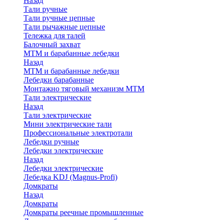
Назад
Тали ручные
Тали ручные цепные
Тали рычажные цепные
Тележка для талей
Балочный захват
МТМ и барабанные лебедки
Назад
МТМ и барабанные лебедки
Лебедки барабанные
Монтажно тяговый механизм МТМ
Тали электрические
Назад
Тали электрические
Мини электрические тали
Профессиональные электротали
Лебедки ручные
Лебедки электрические
Назад
Лебедки электрические
Лебедка KDJ (Magnus-Profi)
Домкраты
Назад
Домкраты
Домкраты реечные промышленные