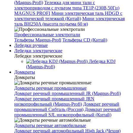
(Magnus-Profi)
Тележка для мини тали с
электроприводом с пультом типа TE1P (230В,50Гц)
MAGNUS PROFI
Мини электрическая таль HDGD с
электрической тележкой (Китай)
Мини электрическая
таль BH250A (высота подъема 60 м)
Профессиональные электротали
Тельферы Magnus-Profi
Тельферы CD (Китай)
Лебедки ручные
Лебедки электрические
Лебедки электрические
Лебедка KDJ
(Magnus-Profi)
Домкраты
Домкраты
Домкраты реечные промышленные
Домкрат реечный промышленный JR (Magnus-Profi)
Домкрат реечный промышленный JRN
низкопрофильный (Magnus-Profi)
Домкрат реечный
промышленный Сибталь (Россия)
Домкрат реечный
промышленный SJL низкопрофильный (Китай)
Домкраты реечные автомобильные
Домкрат реечный автомобильный High Jack (Чехия)