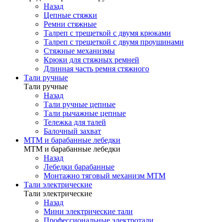
Назад
Цепные стяжки
Ремни стяжные
Талреп с трещеткой с двумя крюками
Талреп с трещеткой с двумя проушинами
Стяжные механизмы
Крюки для стяжных ремней
Длинная часть ремня стяжного
Тали ручные
Тали ручные
Назад
Тали ручные цепные
Тали рычажные цепные
Тележка для талей
Балочный захват
МТМ и барабанные лебедки
МТМ и барабанные лебедки
Назад
Лебедки барабанные
Монтажно тяговый механизм МТМ
Тали электрические
Тали электрические
Назад
Мини электрические тали
Профессиональные электротали