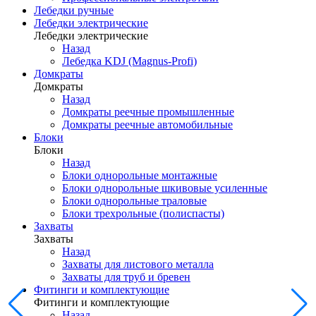
Лебедки ручные
Лебедки электрические
Лебедки электрические
Назад
Лебедка KDJ (Magnus-Profi)
Домкраты
Домкраты
Назад
Домкраты реечные промышленные
Домкраты реечные автомобильные
Блоки
Блоки
Назад
Блоки однорольные монтажные
Блоки однорольные шкивовые усиленные
Блоки однорольные траловые
Блоки трехрольные (полиспасты)
Захваты
Захваты
Назад
Захваты для листового металла
Захваты для труб и бревен
Фитинги и комплектующие
Фитинги и комплектующие
Назад