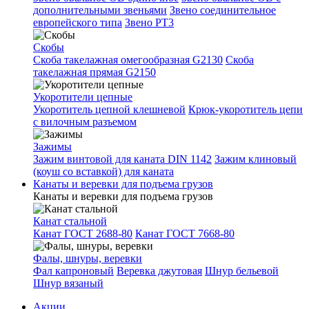
дополнительными звеньями
Звено соединительное
европейского типа
Звено РТ3
Скобы
Скоба такелажная омегообразная G2130
Скоба
такелажная прямая G2150
Укоротители цепные
Укоротитель цепной клешневой
Крюк-укоротитель цепи
с вилочным разъемом
Зажимы
Зажим винтовой для каната DIN 1142
Зажим клиновый
(коуш со вставкой) для каната
Канаты и веревки для подъема грузов
Канаты и веревки для подъема грузов
Канат стальной
Канат ГОСТ 2688-80
Канат ГОСТ 7668-80
Фалы, шнуры, веревки
Фал капроновый
Веревка джутовая
Шнур бельевой
Шнур вязаный
Акции