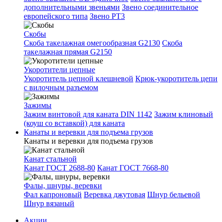
дополнительными звеньями
Звено соединительное
европейского типа
Звено РТ3
Скобы
Скоба такелажная омегообразная G2130
Скоба
такелажная прямая G2150
Укоротители цепные
Укоротитель цепной клешневой
Крюк-укоротитель цепи
с вилочным разъемом
Зажимы
Зажим винтовой для каната DIN 1142
Зажим клиновый
(коуш со вставкой) для каната
Канаты и веревки для подъема грузов
Канаты и веревки для подъема грузов
Канат стальной
Канат ГОСТ 2688-80
Канат ГОСТ 7668-80
Фалы, шнуры, веревки
Фал капроновый
Веревка джутовая
Шнур бельевой
Шнур вязаный
Акции