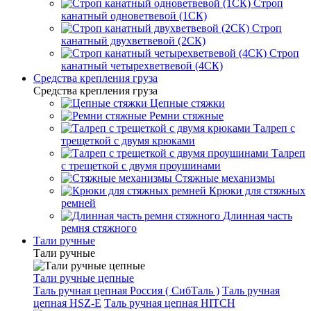
Строп
канатный одноветвевой (1СК)
Строп
канатный двухветвевой (2СК)
Строп
канатный четырехветвевой (4СК)
Средства крепления груза
Средства крепления груза
Цепные стяжки
Ремни стяжные
Талреп с
трещеткой с двумя крюками
Талреп
с трещеткой с двумя проушинами
Стяжные механизмы
Крюки для стяжных
ремней
Длинная часть
ремня стяжного
Тали ручные
Тали ручные
Тали ручные цепные
Таль ручная цепная Россия ( СибТаль )
Таль ручная
цепная HSZ-E
Таль ручная цепная HITCH