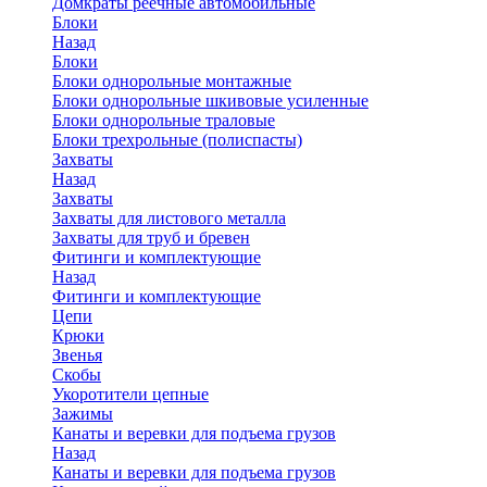
Домкраты реечные автомобильные
Блоки
Назад
Блоки
Блоки однорольные монтажные
Блоки однорольные шкивовые усиленные
Блоки однорольные траловые
Блоки трехрольные (полиспасты)
Захваты
Назад
Захваты
Захваты для листового металла
Захваты для труб и бревен
Фитинги и комплектующие
Назад
Фитинги и комплектующие
Цепи
Крюки
Звенья
Скобы
Укоротители цепные
Зажимы
Канаты и веревки для подъема грузов
Назад
Канаты и веревки для подъема грузов