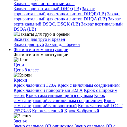
Захваты для листового металла
Захват горизонтальный DHQ (LB)
Захват
горизонтальный для стопки листов DHQP (LB)
Захват
горизонтальный для стопки листов DHQA (LB)
Захват
вертикальный DSQC, DSQK (LB)
Захват вертикальный
DSQA (LB)
Захваты для труб и бревен
Захват для труб
Захват для бревен
Фитинги и комплектующие
Фитинги и комплектующие
Цепи
Цепь 8 класс
Крюки
Крюк чалочный 320А
Крюк с вилочным соединением
Крюк чалочный поворотный 322 А
Крюк с широким
зевом
Крюк самозапирающийся с ушком
Крюк
самозапирающийся с вилочным соединением
Крюк
самозапирающийся поворотный
Крюк чалочный ГОСТ
25573-83
Крюк чекерный
Крюк S-образный
Звенья
Звено овальное OB одиночное
Звено овальное ОВ с