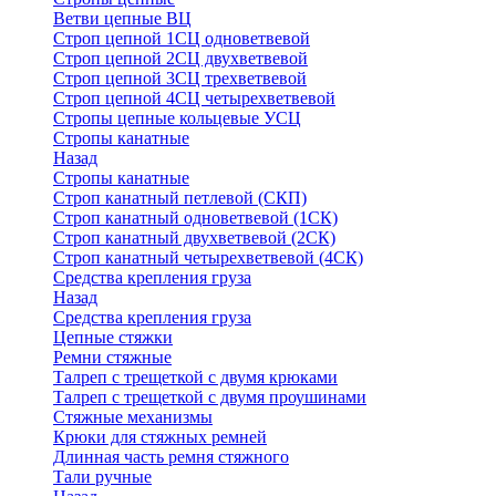
Ветви цепные ВЦ
Строп цепной 1СЦ одноветвевой
Строп цепной 2СЦ двухветвевой
Строп цепной 3СЦ трехветвевой
Строп цепной 4СЦ четырехветвевой
Стропы цепные кольцевые УСЦ
Стропы канатные
Назад
Стропы канатные
Строп канатный петлевой (СКП)
Строп канатный одноветвевой (1СК)
Строп канатный двухветвевой (2СК)
Строп канатный четырехветвевой (4СК)
Средства крепления груза
Назад
Средства крепления груза
Цепные стяжки
Ремни стяжные
Талреп с трещеткой с двумя крюками
Талреп с трещеткой с двумя проушинами
Стяжные механизмы
Крюки для стяжных ремней
Длинная часть ремня стяжного
Тали ручные