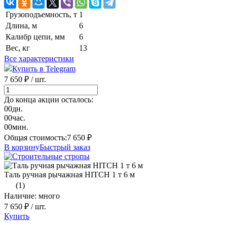
Грузоподъемность, т
1
Длина, м
6
Калибр цепи, мм
6
Вес, кг
13
Все характеристики
Купить в Telegram
7 650 ₽
/ шт.
До конца акции осталось:
00
дн.
00
час.
00
мин.
Общая стоимость:
7 650
₽
В корзину
Быстрый заказ
Таль ручная рычажная HITCH 1 т 6 м
(1)
Наличие: много
7 650 ₽
/ шт.
Купить