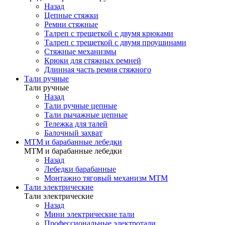
Назад
Цепные стяжки
Ремни стяжные
Талреп с трещеткой с двумя крюками
Талреп с трещеткой с двумя проушинами
Стяжные механизмы
Крюки для стяжных ремней
Длинная часть ремня стяжного
Тали ручные
Тали ручные
Назад
Тали ручные цепные
Тали рычажные цепные
Тележка для талей
Балочный захват
МТМ и барабанные лебедки
МТМ и барабанные лебедки
Назад
Лебедки барабанные
Монтажно тяговый механизм МТМ
Тали электрические
Тали электрические
Назад
Мини электрические тали
Профессиональные электротали