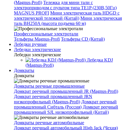
(Magnus-Profi)
Тележка для мини тали с
электроприводом с пультом типа TE1P (230В,50Гц)
MAGNUS PROFI
Мини электрическая таль HDGD с
электрической тележкой (Китай)
Мини электрическая
таль BH250A (высота подъема 60 м)
Профессиональные электротали
Тельферы Magnus-Profi
Тельферы CD (Китай)
Лебедки ручные
Лебедки электрические
Лебедки электрические
Лебедка KDJ
(Magnus-Profi)
Домкраты
Домкраты
Домкраты реечные промышленные
Домкрат реечный промышленный JR (Magnus-Profi)
Домкрат реечный промышленный JRN
низкопрофильный (Magnus-Profi)
Домкрат реечный
промышленный Сибталь (Россия)
Домкрат реечный
промышленный SJL низкопрофильный (Китай)
Домкраты реечные автомобильные
Домкрат реечный автомобильный High Jack (Чехия)