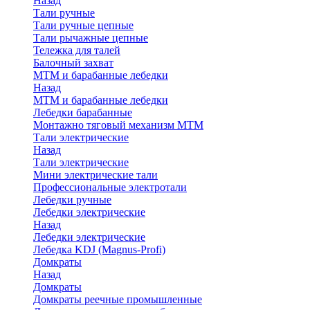
Назад
Тали ручные
Тали ручные цепные
Тали рычажные цепные
Тележка для талей
Балочный захват
МТМ и барабанные лебедки
Назад
МТМ и барабанные лебедки
Лебедки барабанные
Монтажно тяговый механизм МТМ
Тали электрические
Назад
Тали электрические
Мини электрические тали
Профессиональные электротали
Лебедки ручные
Лебедки электрические
Назад
Лебедки электрические
Лебедка KDJ (Magnus-Profi)
Домкраты
Назад
Домкраты
Домкраты реечные промышленные