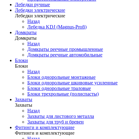
Лебедки ручные
Лебедки электрические
Лебедки электрические
Назад
Лебедка KDJ (Magnus-Profi)
Домкраты
Домкраты
Назад
Домкраты реечные промышленные
Домкраты реечные автомобильные
Блоки
Блоки
Назад
Блоки однорольные монтажные
Блоки однорольные шкивовые усиленные
Блоки однорольные траловые
Блоки трехрольные (полиспасты)
Захваты
Захваты
Назад
Захваты для листового металла
Захваты для труб и бревен
Фитинги и комплектующие
Фитинги и комплектующие
Назад