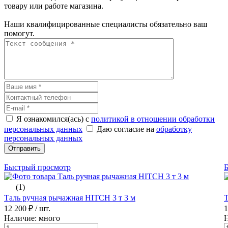
товару или работе магазина.
Наши квалифицированные специалисты обязательно ваш
помогут.
Я ознакомился(ась) с
политикой в отношении обработки
персональных данных
Даю согласие на
обработку
персональных данных
Отправить
Быстрый просмотр
(1)
Таль ручная рычажная HITCH 3 т 3 м
Т
12 200 ₽
/ шт.
1
Наличие: много
Н