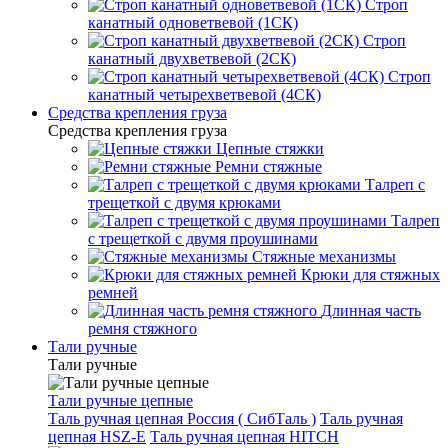
Строп
канатный одноветвевой (1СК)
Строп
канатный двухветвевой (2СК)
Строп
канатный четырехветвевой (4СК)
Средства крепления груза
Средства крепления груза
Цепные стяжки
Ремни стяжные
Талреп с
трещеткой с двумя крюками
Талреп
с трещеткой с двумя проушинами
Стяжные механизмы
Крюки для стяжных
ремней
Длинная часть
ремня стяжного
Тали ручные
Тали ручные
Тали ручные цепные
Таль ручная цепная Россия ( СибТаль )
Таль ручная
цепная HSZ-E
Таль ручная цепная HITCH