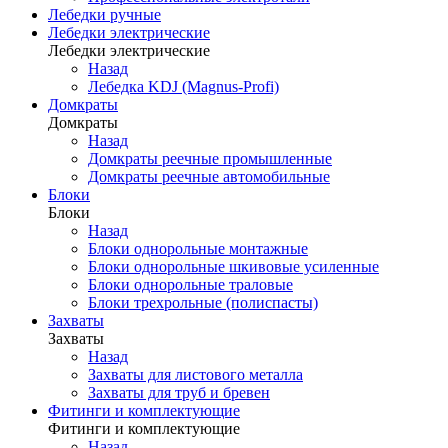
Лебедки ручные
Лебедки электрические
Лебедки электрические
Назад
Лебедка KDJ (Magnus-Profi)
Домкраты
Домкраты
Назад
Домкраты реечные промышленные
Домкраты реечные автомобильные
Блоки
Блоки
Назад
Блоки однорольные монтажные
Блоки однорольные шкивовые усиленные
Блоки однорольные траловые
Блоки трехрольные (полиспасты)
Захваты
Захваты
Назад
Захваты для листового металла
Захваты для труб и бревен
Фитинги и комплектующие
Фитинги и комплектующие
Назад