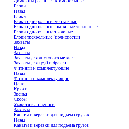
Домкраты реечные автомобильные
Блоки
Назад
Блоки
Блоки однорольные монтажные
Блоки однорольные шкивовые усиленные
Блоки однорольные траловые
Блоки трехрольные (полиспасты)
Захваты
Назад
Захваты
Захваты для листового металла
Захваты для труб и бревен
Фитинги и комплектующие
Назад
Фитинги и комплектующие
Цепи
Крюки
Звенья
Скобы
Укоротители цепные
Зажимы
Канаты и веревки для подъема грузов
Назад
Канаты и веревки для подъема грузов