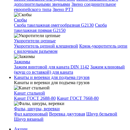
дополнительными звеньями
Звено соединительное
европейского типа
Звено РТ3
Скобы
Скоба такелажная омегообразная G2130
Скоба
такелажная прямая G2150
Укоротители цепные
Укоротитель цепной клешневой
Крюк-укоротитель цепи
с вилочным разъемом
Зажимы
Зажим винтовой для каната DIN 1142
Зажим клиновый
(коуш со вставкой) для каната
Канаты и веревки для подъема грузов
Канаты и веревки для подъема грузов
Канат стальной
Канат ГОСТ 2688-80
Канат ГОСТ 7668-80
Фалы, шнуры, веревки
Фал капроновый
Веревка джутовая
Шнур бельевой
Шнур вязаный
Акции