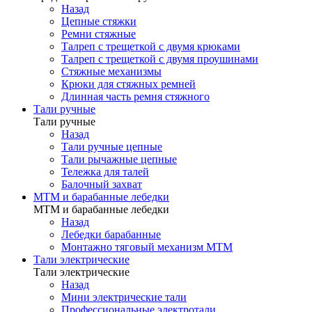
Назад
Цепные стяжки
Ремни стяжные
Талреп с трещеткой с двумя крюками
Талреп с трещеткой с двумя проушинами
Стяжные механизмы
Крюки для стяжных ремней
Длинная часть ремня стяжного
Тали ручные
Тали ручные
Назад
Тали ручные цепные
Тали рычажные цепные
Тележка для талей
Балочный захват
МТМ и барабанные лебедки
МТМ и барабанные лебедки
Назад
Лебедки барабанные
Монтажно тяговый механизм МТМ
Тали электрические
Тали электрические
Назад
Мини электрические тали
Профессиональные электротали