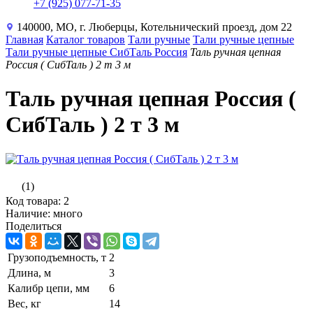
+7 (925) 077-71-35
140000, МО, г. Люберцы, Котельнический проезд, дом 22
Главная
Каталог товаров
Тали ручные
Тали ручные цепные
Тали ручные цепные СибТаль Россия
Таль ручная цепная
Россия ( СибТаль ) 2 т 3 м
Таль ручная цепная Россия (
СибТаль ) 2 т 3 м
(1)
Код товара: 2
Наличие: много
Поделиться
Грузоподъемность, т
2
Длина, м
3
Калибр цепи, мм
6
Вес, кг
14