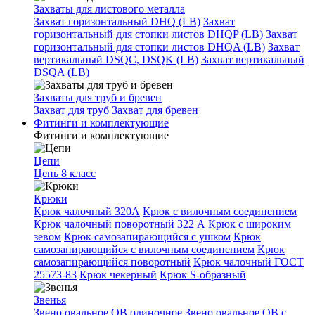
Захваты для листового металла
Захват горизонтальный DHQ (LB)
Захват
горизонтальный для стопки листов DHQP (LB)
Захват
горизонтальный для стопки листов DHQA (LB)
Захват
вертикальный DSQC, DSQK (LB)
Захват вертикальный
DSQA (LB)
Захваты для труб и бревен
Захват для труб
Захват для бревен
Фитинги и комплектующие
Фитинги и комплектующие
Цепи
Цепь 8 класс
Крюки
Крюк чалочный 320А
Крюк с вилочным соединением
Крюк чалочный поворотный 322 А
Крюк с широким
зевом
Крюк самозапирающийся с ушком
Крюк
самозапирающийся с вилочным соединением
Крюк
самозапирающийся поворотный
Крюк чалочный ГОСТ
25573-83
Крюк чекерный
Крюк S-образный
Звенья
Звено овальное OB одиночное
Звено овальное ОВ с