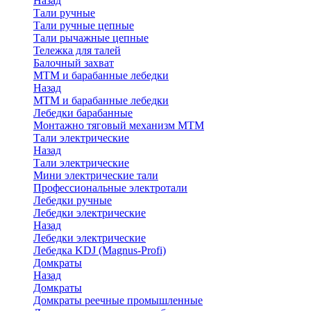
Назад
Тали ручные
Тали ручные цепные
Тали рычажные цепные
Тележка для талей
Балочный захват
МТМ и барабанные лебедки
Назад
МТМ и барабанные лебедки
Лебедки барабанные
Монтажно тяговый механизм МТМ
Тали электрические
Назад
Тали электрические
Мини электрические тали
Профессиональные электротали
Лебедки ручные
Лебедки электрические
Назад
Лебедки электрические
Лебедка KDJ (Magnus-Profi)
Домкраты
Назад
Домкраты
Домкраты реечные промышленные