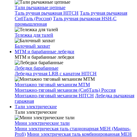
Тали рычажные цепные
Таль ручная рычажная HITCH
Таль ручная рычажная
СибТаль (Россия)
Таль ручная рычажная HSH-C
промышленная
Тележка для талей
Балочный захват
МТМ и барабанные лебедки
МТМ и барабанные лебедки
Лебедки барабанные
Лебедка ручная LRB с канатом HITCH
Монтажно тяговый механизм МТМ
Монтажно-тяговый механизм (СибТаль) Россия
Монтажно-тяговый механизм HITCH
Лебедка рычажная
гаражная
Тали электрические
Тали электрические
Мини электрические тали
Мини электрическая таль стационарная МЕН (Magnus-
Profi)
Мини электрическая таль комбинированная МЕН