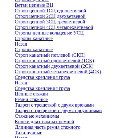
Ветви цепные ВЦ
Строп цепной 1СЦ одноветвевой
Строп цепной 2СЦ двухветвевой
Строп цепной 3СЦ трехветвевой
Строп цепной 4СЦ четырехветвевой
Стропы цепные кольцевые УСЦ
Стропы канатные
Назад
Стропы канатные
Строп канатный петлевой (СКП)
Строп канатный одноветвевой (1СК)
Строп канатный двухветвевой (2СК)
Строп канатный четырехветвевой (4СК)
Средства крепления груза
Назад
Средства крепления груза
Цепные стяжки
Ремни стяжные
Талреп с трещеткой с двумя крюками
Талреп с трещеткой с двумя проушинами
Стяжные механизмы
Крюки для стяжных ремней
Длинная часть ремня стяжного
Тали ручные