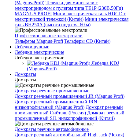
(Magnus-Profi)
Тележка для мини тали с
электроприводом с пультом типа TE1P (230В,50Гц)
MAGNUS PROFI
Мини электрическая таль HDGD с
электрической тележкой (Китай)
Мини электрическая
таль BH250A (высота подъема 60 м)
Профессиональные электротали
Тельферы Magnus-Profi
Тельферы CD (Китай)
Лебедки ручные
Лебедки электрические
Лебедки электрические
Лебедка KDJ
(Magnus-Profi)
Домкраты
Домкраты
Домкраты реечные промышленные
Домкрат реечный промышленный JR (Magnus-Profi)
Домкрат реечный промышленный JRN
низкопрофильный (Magnus-Profi)
Домкрат реечный
промышленный Сибталь (Россия)
Домкрат реечный
промышленный SJL низкопрофильный (Китай)
Домкраты реечные автомобильные
Домкрат реечный автомобильный High Jack (Чехия)