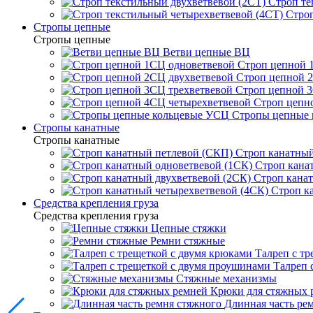
Строп те
Строп
Стропы цепные
Стропы цепные
Ветви цепные ВЦ
Строп цепной 
Строп цепной 
Строп цепной 3
Строп цепн
Стропы цепные
Стропы канатные
Стропы канатные
Строп канатный
Строп кана
Строп канат
Строп к
Средства крепления груза
Средства крепления груза
Цепные стяжки
Ремни стяжные
Талреп с т
Талреп 
Стяжные механизмы
Крюки для стяжных 
Длинная часть ре