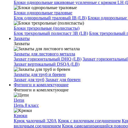
Блоки однорольные шкивовые усиленные с крюком LH (
Блоки однорольные траловые
Блок однорольный траловый IB (LB)
Блоки однорольные 
Блоки трехрольные (полиспасты)
Блок трехрольный полиспаст 3B (LB)
Блок трехрольный 
Захваты
Захваты
Захваты для листового металла
Захват горизонтальный DHQ (LB)
Захват горизонтальны
Захват вертикальный DSQA (LB)
Захваты для труб и бревен
Захват для труб
Захват для бревен
Фитинги и комплектующие
Фитинги и комплектующие
Цепи
Цепь 8 класс
Крюки
Крюк чалочный 320А
Крюк с вилочным соединением
Кр
вилочным соединением
Крюк самозапирающийся повор