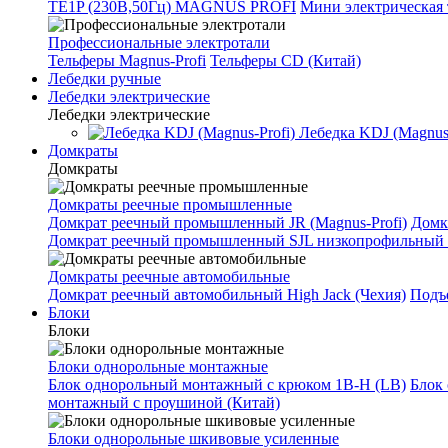
TE1P (230В,50Гц) MAGNUS PROFI
Мини электрическая 
Профессиональные электротали
Тельферы Magnus-Profi
Тельферы CD (Китай)
Лебедки ручные
Лебедки электрические
Лебедки электрические
Лебедка KDJ (Magnus-
Домкраты
Домкраты
Домкраты реечные промышленные
Домкрат реечный промышленный JR (Magnus-Profi)
Домк
Домкрат реечный промышленный SJL низкопрофильный 
Домкраты реечные автомобильные
Домкрат реечный автомобильный High Jack (Чехия)
Подъе
Блоки
Блоки
Блоки однорольные монтажные
Блок однорольный монтажный с крюком 1B-H (LB)
Блок
монтажный с проушиной (Китай)
Блоки однорольные шкивовые усиленные