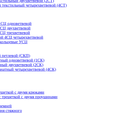
кстильный двухветвевой (2СТ)
 текстильный четырехветвевой (4СТ)
1СЦ одноветвевой
2СЦ двухветвевой
СЦ трехветвевой
ой 4СЦ четырехветвевой
 кольцевые УСЦ
 петлевой (СКП)
тный одноветвевой (1СК)
ный двухветвевой (2СК)
анатный четырехветвевой (4СК)
рещеткой с двумя крюками
с трещеткой с двумя проушинами
ремней
мня стяжного