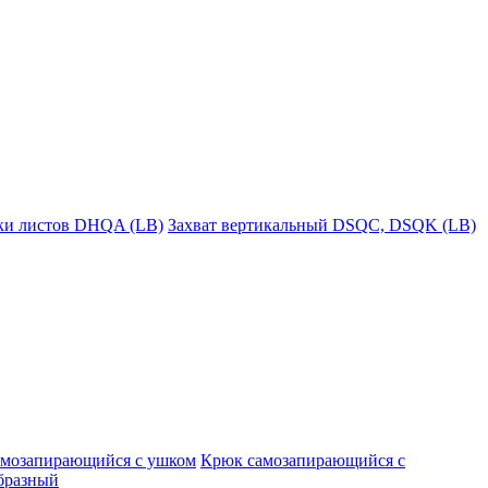
пки листов DHQA (LB)
Захват вертикальный DSQC, DSQK (LB)
амозапирающийся с ушком
Крюк самозапирающийся с
бразный