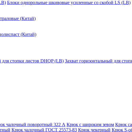
LB)
Блоки однорольные шкивовые усиленные со скобой LS (LB)
траловые (Китай)
полиспаст (Китай)
й для стопки листов DHQP (LB)
Захват горизонтальный для сто
юк чалочный поворотный 322 А
Крюк с широким зевом
Крюк с
отный
Крюк чалочный ГОСТ 25573-83
Крюк чекерный
Крюк S-о