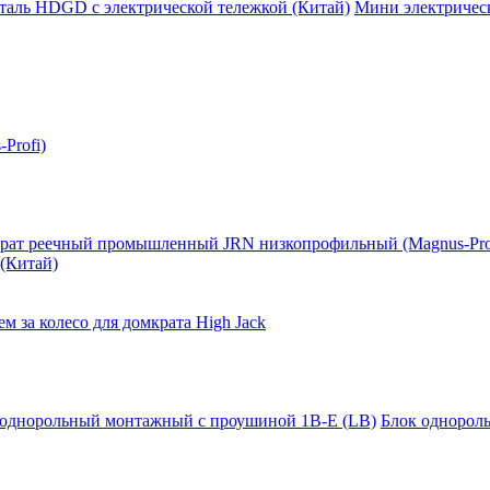
таль HDGD с электрической тележкой (Китай)
Мини электрическ
Profi)
рат реечный промышленный JRN низкопрофильный (Magnus-Pro
(Китай)
м за колесо для домкрата High Jack
 однорольный монтажный с проушиной 1B-E (LB)
Блок однорол