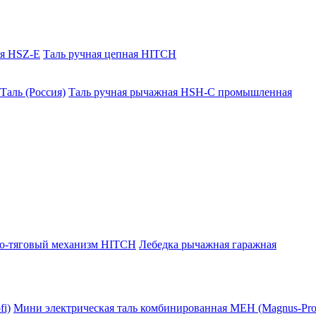
ая HSZ-E
Таль ручная цепная HITCH
Таль (Россия)
Таль ручная рычажная HSH-C промышленная
о-тяговый механизм HITCH
Лебедка рычажная гаражная
i)
Мини электрическая таль комбинированная МЕН (Magnus-Prof