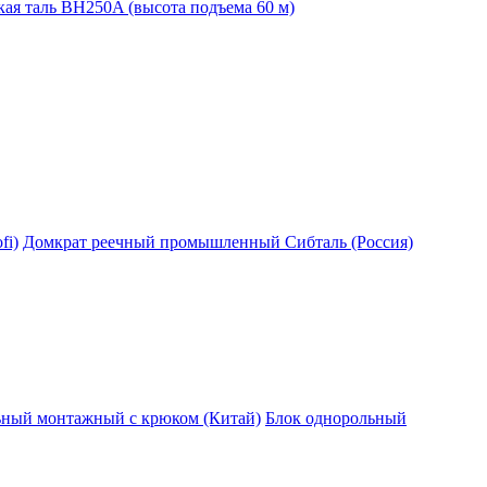
ая таль BH250A (высота подъема 60 м)
fi)
Домкрат реечный промышленный Сибталь (Россия)
ьный монтажный с крюком (Китай)
Блок однорольный