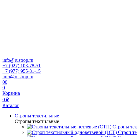
info@rustrop.ru
+7 (927) 103-78-51
+7 (977) 955-81-15
info@rustrop.ru
0
0
0
Корзина
0 ₽
Каталог
Стропы текстильные
Стропы текстильные
Стропы тек
Строп те