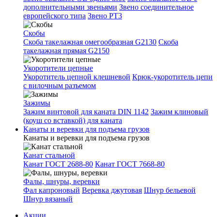
дополнительными звеньями
Звено соединительное
европейского типа
Звено РТ3
Скобы
Скоба такелажная омегообразная G2130
Скоба
такелажная прямая G2150
Укоротители цепные
Укоротитель цепной клешневой
Крюк-укоротитель цепи
с вилочным разъемом
Зажимы
Зажим винтовой для каната DIN 1142
Зажим клиновый
(коуш со вставкой) для каната
Канаты и веревки для подъема грузов
Канаты и веревки для подъема грузов
Канат стальной
Канат ГОСТ 2688-80
Канат ГОСТ 7668-80
Фалы, шнуры, веревки
Фал капроновый
Веревка джутовая
Шнур бельевой
Шнур вязаный
Акции