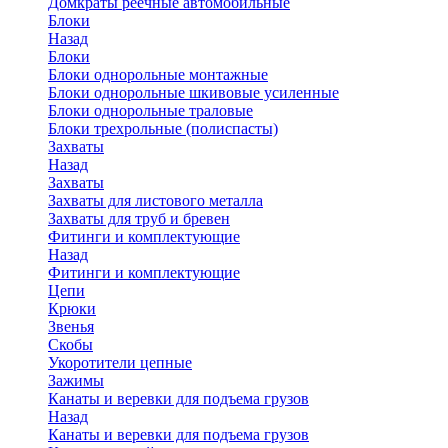
Домкраты реечные автомобильные
Блоки
Назад
Блоки
Блоки однорольные монтажные
Блоки однорольные шкивовые усиленные
Блоки однорольные траловые
Блоки трехрольные (полиспасты)
Захваты
Назад
Захваты
Захваты для листового металла
Захваты для труб и бревен
Фитинги и комплектующие
Назад
Фитинги и комплектующие
Цепи
Крюки
Звенья
Скобы
Укоротители цепные
Зажимы
Канаты и веревки для подъема грузов
Назад
Канаты и веревки для подъема грузов