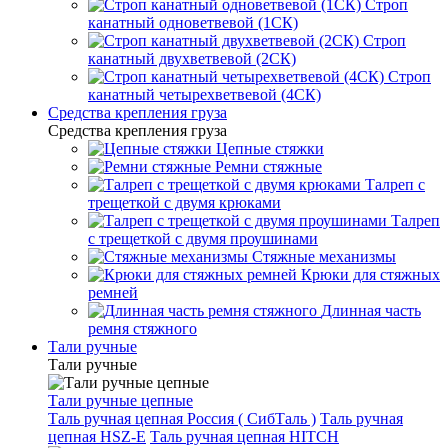
Строп
канатный одноветвевой (1СК)
Строп
канатный двухветвевой (2СК)
Строп
канатный четырехветвевой (4СК)
Средства крепления груза
Средства крепления груза
Цепные стяжки
Ремни стяжные
Талреп с
трещеткой с двумя крюками
Талреп
с трещеткой с двумя проушинами
Стяжные механизмы
Крюки для стяжных
ремней
Длинная часть
ремня стяжного
Тали ручные
Тали ручные
Тали ручные цепные
Таль ручная цепная Россия ( СибТаль )
Таль ручная
цепная HSZ-E
Таль ручная цепная HITCH