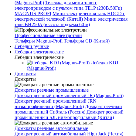
(Magnus-Profi)
Тележка для мини тали с
электроприводом с пультом типа TE1P (230В,50Гц)
MAGNUS PROFI
Мини электрическая таль HDGD с
электрической тележкой (Китай)
Мини электрическая
таль BH250A (высота подъема 60 м)
Профессиональные электротали
Тельферы Magnus-Profi
Тельферы CD (Китай)
Лебедки ручные
Лебедки электрические
Лебедки электрические
Лебедка KDJ
(Magnus-Profi)
Домкраты
Домкраты
Домкраты реечные промышленные
Домкрат реечный промышленный JR (Magnus-Profi)
Домкрат реечный промышленный JRN
низкопрофильный (Magnus-Profi)
Домкрат реечный
промышленный Сибталь (Россия)
Домкрат реечный
промышленный SJL низкопрофильный (Китай)
Домкраты реечные автомобильные
Домкрат реечный автомобильный High Jack (Чехия)