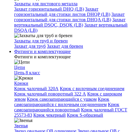
Захваты для листового металла
Захват горизонтальный DHQ (LB)
Захват
горизонтальный для стопки листов DHQP (LB)
Захват
горизонтальный для стопки листов DHQA (LB)
Захват
вертикальный DSQC, DSQK (LB)
Захват вертикальный
DSQA (LB)
Захваты для труб и бревен
Захват для труб
Захват для бревен
Фитинги и комплектующие
Фитинги и комплектующие
Цепи
Цепь 8 класс
Крюки
Крюк чалочный 320А
Крюк с вилочным соединением
Крюк чалочный поворотный 322 А
Крюк с широким
зевом
Крюк самозапирающийся с ушком
Крюк
самозапирающийся с вилочным соединением
Крюк
самозапирающийся поворотный
Крюк чалочный ГОСТ
25573-83
Крюк чекерный
Крюк S-образный
Звенья
Звено овальное OB одиночное
Звено овальное ОВ с