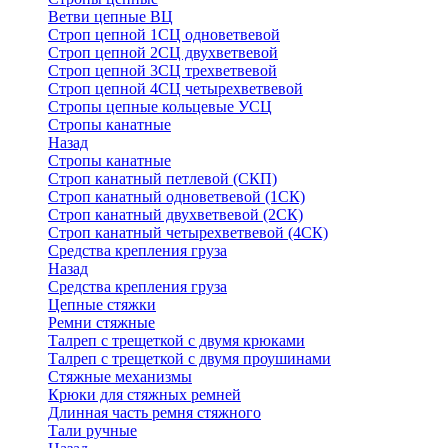
Ветви цепные ВЦ
Строп цепной 1СЦ одноветвевой
Строп цепной 2СЦ двухветвевой
Строп цепной 3СЦ трехветвевой
Строп цепной 4СЦ четырехветвевой
Стропы цепные кольцевые УСЦ
Стропы канатные
Назад
Стропы канатные
Строп канатный петлевой (СКП)
Строп канатный одноветвевой (1СК)
Строп канатный двухветвевой (2СК)
Строп канатный четырехветвевой (4СК)
Средства крепления груза
Назад
Средства крепления груза
Цепные стяжки
Ремни стяжные
Талреп с трещеткой с двумя крюками
Талреп с трещеткой с двумя проушинами
Стяжные механизмы
Крюки для стяжных ремней
Длинная часть ремня стяжного
Тали ручные