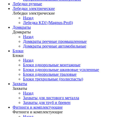
Лебедки ручные
Лебедки электрические
Лебедки электрические
Назад
Лебедка KDJ (Magnus-Profi)
Домкраты
Домкраты
Назад
Домкраты реечные промышленные
Домкраты реечные автомобильные
Блоки
Блоки
Назад
Блоки однорольные монтажные
Блоки однорольные шкивовые усиленные
Блоки однорольные траловые
Блоки трехрольные (полиспасты)
Захваты
Захваты
Назад
Захваты для листового металла
Захваты для труб и бревен
Фитинги и комплектующие
Фитинги и комплектующие
Назад