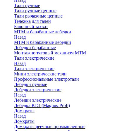
Назад
Тали ручные
Тали ручные цепные
Тали рычажные цепные
Тележка для талей
Балочный захват
МТМ и барабанные лебедки
Назад
МТМ и барабанные лебедки
Лебедки барабанные
Монтажно тяговый механизм МТМ
Тали электрические
Назад
Тали электрические
Мини электрические тали
Профессиональные электротали
Лебедки ручные
Лебедки электрические
Назад
Лебедки электрические
Лебедка KDJ (Magnus-Profi)
Домкраты
Назад
Домкраты
Домкраты реечные промышленные