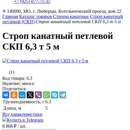
+7 (925) 077-71-35
140000, МО, г. Люберцы, Котельнический проезд, дом 22
Главная
Каталог товаров
Стропы канатные
Строп канатный
петлевой (СКП)
Строп канатный петлевой СКП 6,3 т 5 м
Строп канатный петлевой
СКП 6,3 т 5 м
(1)
Код товара: 6.3
Наличие: много
Поделиться
Грузоподъемность, т
6.3
Длина, м
5
Все характеристики
Купить в Telegram
8 868 ₽
/ шт.