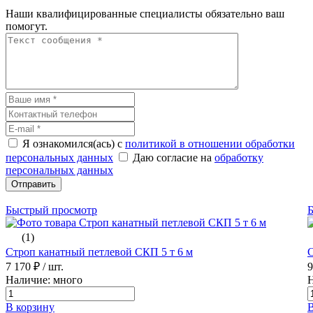
Наши квалифицированные специалисты обязательно ваш
помогут.
Я ознакомился(ась) с
политикой в отношении обработки
персональных данных
Даю согласие на
обработку
персональных данных
Отправить
Быстрый просмотр
(1)
Строп канатный петлевой СКП 5 т 6 м
С
7 170 ₽
/ шт.
Наличие: много
Н
В корзину
В