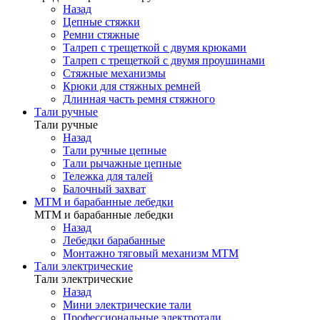
Назад
Цепные стяжки
Ремни стяжные
Талреп с трещеткой с двумя крюками
Талреп с трещеткой с двумя проушинами
Стяжные механизмы
Крюки для стяжных ремней
Длинная часть ремня стяжного
Тали ручные
Тали ручные
Назад
Тали ручные цепные
Тали рычажные цепные
Тележка для талей
Балочный захват
МТМ и барабанные лебедки
МТМ и барабанные лебедки
Назад
Лебедки барабанные
Монтажно тяговый механизм МТМ
Тали электрические
Тали электрические
Назад
Мини электрические тали
Профессиональные электротали