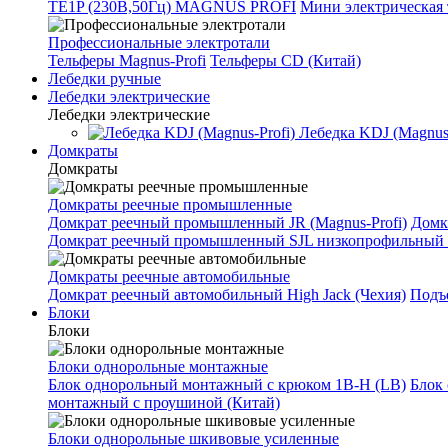
TE1P (230В,50Гц) MAGNUS PROFI
Мини электрическая 
Профессиональные электротали
Тельферы Magnus-Profi
Тельферы CD (Китай)
Лебедки ручные
Лебедки электрические
Лебедки электрические
Лебедка KDJ (Magnus-
Домкраты
Домкраты
Домкраты реечные промышленные
Домкрат реечный промышленный JR (Magnus-Profi)
Домк
Домкрат реечный промышленный SJL низкопрофильный 
Домкраты реечные автомобильные
Домкрат реечный автомобильный High Jack (Чехия)
Подъе
Блоки
Блоки
Блоки однорольные монтажные
Блок однорольный монтажный с крюком 1B-H (LB)
Блок
монтажный с проушиной (Китай)
Блоки однорольные шкивовые усиленные