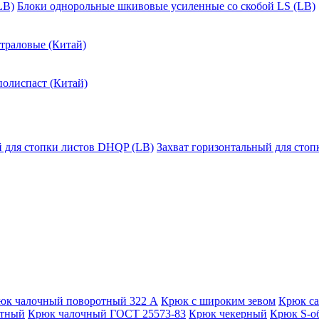
LB)
Блоки однорольные шкивовые усиленные со скобой LS (LB)
траловые (Китай)
полиспаст (Китай)
й для стопки листов DHQP (LB)
Захват горизонтальный для сто
юк чалочный поворотный 322 А
Крюк с широким зевом
Крюк с
отный
Крюк чалочный ГОСТ 25573-83
Крюк чекерный
Крюк S-о