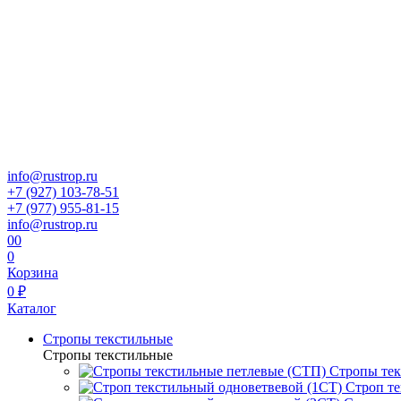
info@rustrop.ru
+7 (927) 103-78-51
+7 (977) 955-81-15
info@rustrop.ru
0
0
0
Корзина
0 ₽
Каталог
Стропы текстильные
Стропы текстильные
Стропы тек
Строп те