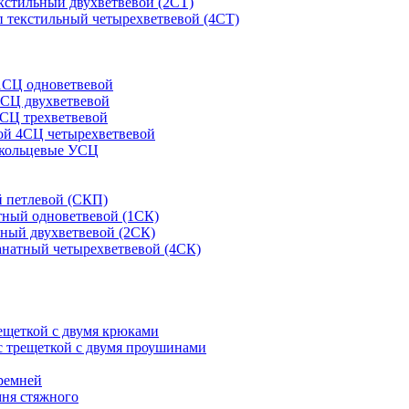
кстильный двухветвевой (2СТ)
 текстильный четырехветвевой (4СТ)
1СЦ одноветвевой
2СЦ двухветвевой
СЦ трехветвевой
ой 4СЦ четырехветвевой
 кольцевые УСЦ
 петлевой (СКП)
тный одноветвевой (1СК)
ный двухветвевой (2СК)
анатный четырехветвевой (4СК)
рещеткой с двумя крюками
с трещеткой с двумя проушинами
ремней
мня стяжного