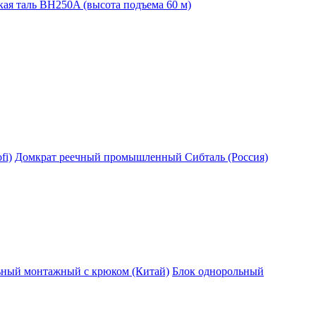
ая таль BH250A (высота подъема 60 м)
fi)
Домкрат реечный промышленный Сибталь (Россия)
ьный монтажный с крюком (Китай)
Блок однорольный