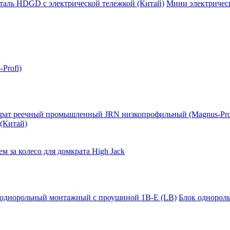
таль HDGD с электрической тележкой (Китай)
Мини электрическ
Profi)
рат реечный промышленный JRN низкопрофильный (Magnus-Pro
(Китай)
м за колесо для домкрата High Jack
 однорольный монтажный с проушиной 1B-E (LB)
Блок однорол