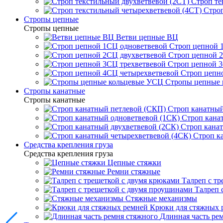
Строп те
Строп
Стропы цепные
Стропы цепные
Ветви цепные ВЦ
Строп цепной 
Строп цепной 
Строп цепной 3
Строп цепн
Стропы цепные
Стропы канатные
Стропы канатные
Строп канатный
Строп кана
Строп канат
Строп к
Средства крепления груза
Средства крепления груза
Цепные стяжки
Ремни стяжные
Талреп с т
Талреп 
Стяжные механизмы
Крюки для стяжных 
Длинная часть ре