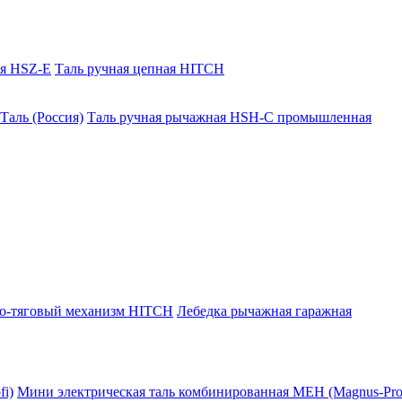
ая HSZ-E
Таль ручная цепная HITCH
Таль (Россия)
Таль ручная рычажная HSH-C промышленная
о-тяговый механизм HITCH
Лебедка рычажная гаражная
i)
Мини электрическая таль комбинированная МЕН (Magnus-Prof