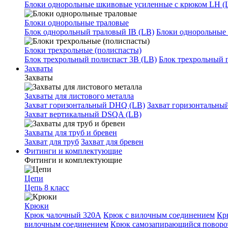
Блоки однорольные шкивовые усиленные с крюком LH (
Блоки однорольные траловые
Блок однорольный траловый IB (LB)
Блоки однорольные 
Блоки трехрольные (полиспасты)
Блок трехрольный полиспаст 3B (LB)
Блок трехрольный 
Захваты
Захваты
Захваты для листового металла
Захват горизонтальный DHQ (LB)
Захват горизонтальны
Захват вертикальный DSQA (LB)
Захваты для труб и бревен
Захват для труб
Захват для бревен
Фитинги и комплектующие
Фитинги и комплектующие
Цепи
Цепь 8 класс
Крюки
Крюк чалочный 320А
Крюк с вилочным соединением
Кр
вилочным соединением
Крюк самозапирающийся повор