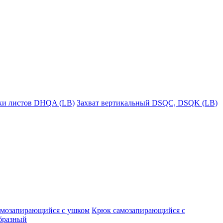
пки листов DHQA (LB)
Захват вертикальный DSQC, DSQK (LB)
амозапирающийся с ушком
Крюк самозапирающийся с
бразный