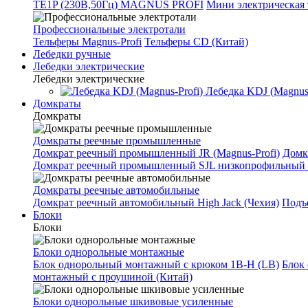
TE1P (230В,50Гц) MAGNUS PROFI
Мини электрическая 
Профессиональные электротали
Тельферы Magnus-Profi
Тельферы CD (Китай)
Лебедки ручные
Лебедки электрические
Лебедки электрические
Лебедка KDJ (Magnus-
Домкраты
Домкраты
Домкраты реечные промышленные
Домкрат реечный промышленный JR (Magnus-Profi)
Домк
Домкрат реечный промышленный SJL низкопрофильный 
Домкраты реечные автомобильные
Домкрат реечный автомобильный High Jack (Чехия)
Подъе
Блоки
Блоки
Блоки однорольные монтажные
Блок однорольный монтажный с крюком 1B-H (LB)
Блок
монтажный с проушиной (Китай)
Блоки однорольные шкивовые усиленные