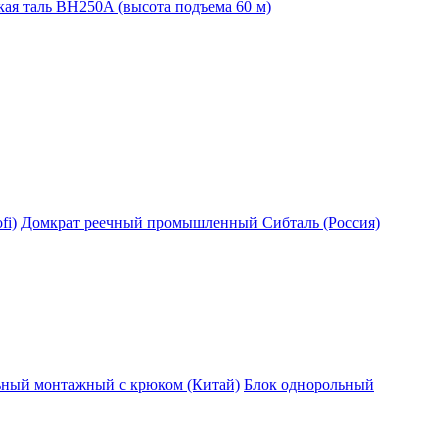
ая таль BH250A (высота подъема 60 м)
fi)
Домкрат реечный промышленный Сибталь (Россия)
ьный монтажный с крюком (Китай)
Блок однорольный