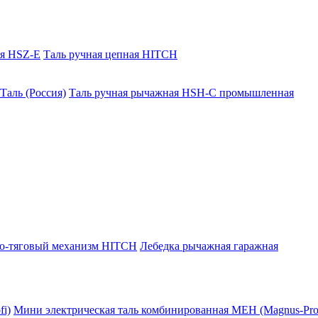
ая HSZ-E
Таль ручная цепная HITCH
Таль (Россия)
Таль ручная рычажная HSH-C промышленная
о-тяговый механизм HITCH
Лебедка рычажная гаражная
i)
Мини электрическая таль комбинированная МЕН (Magnus-Prof