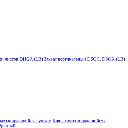
пки листов DHQA (LB)
Захват вертикальный DSQC, DSQK (LB)
амозапирающийся с ушком
Крюк самозапирающийся с
бразный