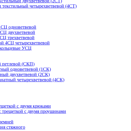
кстильный двухветвевой (2СТ)
 текстильный четырехветвевой (4СТ)
1СЦ одноветвевой
2СЦ двухветвевой
СЦ трехветвевой
ой 4СЦ четырехветвевой
 кольцевые УСЦ
 петлевой (СКП)
тный одноветвевой (1СК)
ный двухветвевой (2СК)
анатный четырехветвевой (4СК)
рещеткой с двумя крюками
с трещеткой с двумя проушинами
ремней
мня стяжного