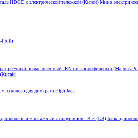
таль HDGD с электрической тележкой (Китай)
Мини электрическ
Profi)
рат реечный промышленный JRN низкопрофильный (Magnus-Pro
(Китай)
м за колесо для домкрата High Jack
 однорольный монтажный с проушиной 1B-E (LB)
Блок однорол