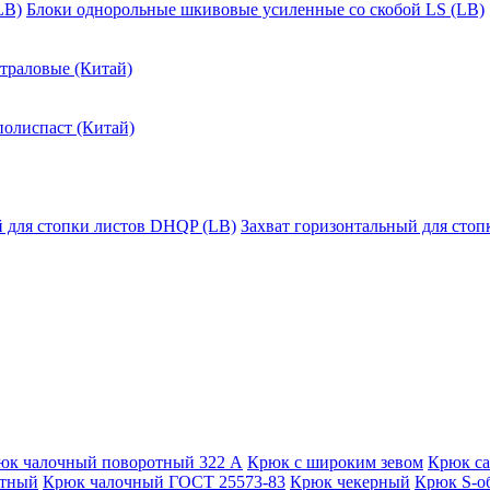
LB)
Блоки однорольные шкивовые усиленные со скобой LS (LB)
траловые (Китай)
полиспаст (Китай)
й для стопки листов DHQP (LB)
Захват горизонтальный для сто
юк чалочный поворотный 322 А
Крюк с широким зевом
Крюк с
отный
Крюк чалочный ГОСТ 25573-83
Крюк чекерный
Крюк S-о