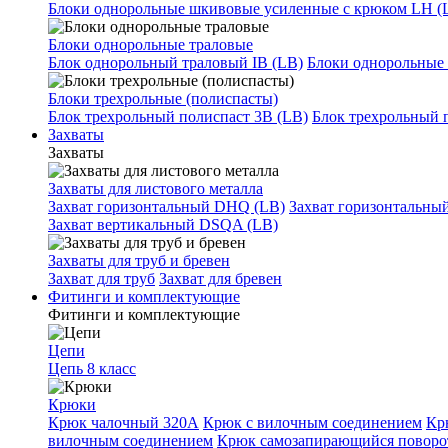
Блоки однорольные шкивовые усиленные с крюком LH (
Блоки однорольные траловые
Блок однорольный траловый IB (LB)
Блоки однорольные 
Блоки трехрольные (полиспасты)
Блок трехрольный полиспаст 3B (LB)
Блок трехрольный 
Захваты
Захваты
Захваты для листового металла
Захват горизонтальный DHQ (LB)
Захват горизонтальны
Захват вертикальный DSQA (LB)
Захваты для труб и бревен
Захват для труб
Захват для бревен
Фитинги и комплектующие
Фитинги и комплектующие
Цепи
Цепь 8 класс
Крюки
Крюк чалочный 320А
Крюк с вилочным соединением
Кр
вилочным соединением
Крюк самозапирающийся повор