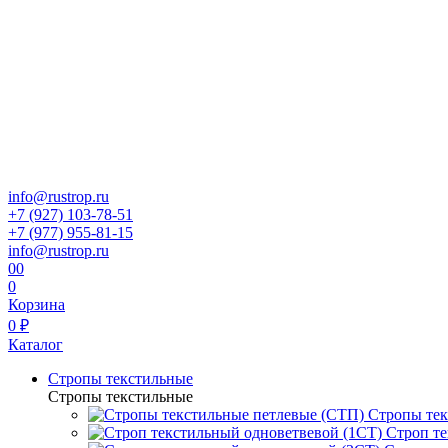
info@rustrop.ru
+7 (927) 103-78-51
+7 (977) 955-81-15
info@rustrop.ru
0
0
0
Корзина
0 ₽
Каталог
Стропы текстильные
Стропы текстильные
Стропы тек
Строп те