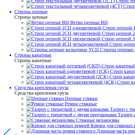
Строп те
Строп
Стропы цепные
Стропы цепные
Ветви цепные ВЦ
Строп цепной 
Строп цепной 
Строп цепной 3
Строп цепн
Стропы цепные
Стропы канатные
Стропы канатные
Строп канатный
Строп кана
Строп канат
Строп к
Средства крепления груза
Средства крепления груза
Цепные стяжки
Ремни стяжные
Талреп с т
Талреп 
Стяжные механизмы
Крюки для стяжных 
Длинная часть ре