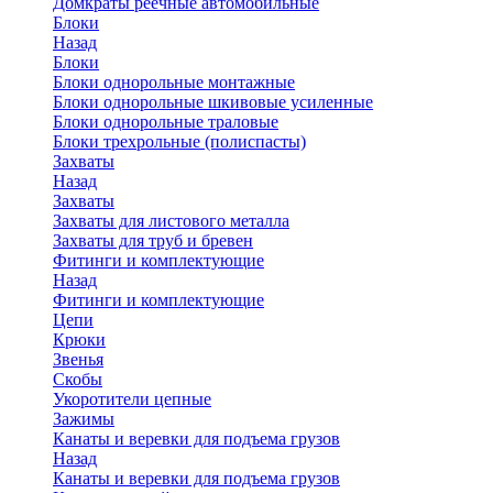
Домкраты реечные автомобильные
Блоки
Назад
Блоки
Блоки однорольные монтажные
Блоки однорольные шкивовые усиленные
Блоки однорольные траловые
Блоки трехрольные (полиспасты)
Захваты
Назад
Захваты
Захваты для листового металла
Захваты для труб и бревен
Фитинги и комплектующие
Назад
Фитинги и комплектующие
Цепи
Крюки
Звенья
Скобы
Укоротители цепные
Зажимы
Канаты и веревки для подъема грузов
Назад
Канаты и веревки для подъема грузов