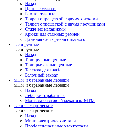
Назад
Цепные стяжки
Ремни стяжные
Талреп с трещеткой с двумя крюками
Талреп с трещеткой с двумя проушинами
Стяжные механизмы
Крюки для стяжных ремней
Длинная часть ремня стяжного
Тали ручные
Тали ручные
Назад
Тали ручные цепные
Тали рычажные цепные
Тележка для талей
Балочный захват
МТМ и барабанные лебедки
МТМ и барабанные лебедки
Назад
Лебедки барабанные
Монтажно тяговый механизм МТМ
Тали электрические
Тали электрические
Назад
Мини электрические тали
Профессиональные электротали