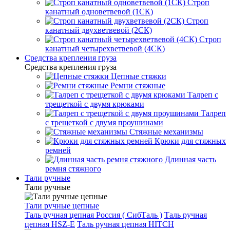
Строп
канатный одноветвевой (1СК)
Строп
канатный двухветвевой (2СК)
Строп
канатный четырехветвевой (4СК)
Средства крепления груза
Средства крепления груза
Цепные стяжки
Ремни стяжные
Талреп с
трещеткой с двумя крюками
Талреп
с трещеткой с двумя проушинами
Стяжные механизмы
Крюки для стяжных
ремней
Длинная часть
ремня стяжного
Тали ручные
Тали ручные
Тали ручные цепные
Таль ручная цепная Россия ( СибТаль )
Таль ручная
цепная HSZ-E
Таль ручная цепная HITCH