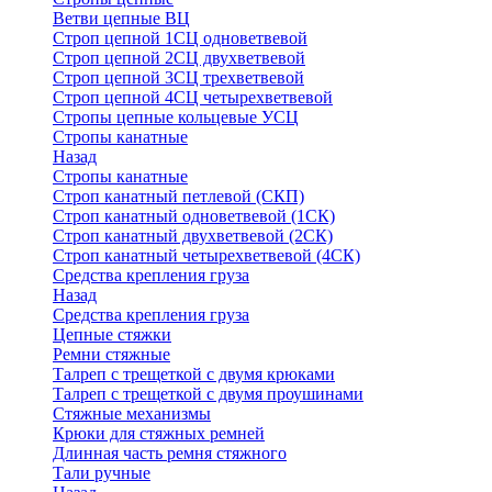
Ветви цепные ВЦ
Строп цепной 1СЦ одноветвевой
Строп цепной 2СЦ двухветвевой
Строп цепной 3СЦ трехветвевой
Строп цепной 4СЦ четырехветвевой
Стропы цепные кольцевые УСЦ
Стропы канатные
Назад
Стропы канатные
Строп канатный петлевой (СКП)
Строп канатный одноветвевой (1СК)
Строп канатный двухветвевой (2СК)
Строп канатный четырехветвевой (4СК)
Средства крепления груза
Назад
Средства крепления груза
Цепные стяжки
Ремни стяжные
Талреп с трещеткой с двумя крюками
Талреп с трещеткой с двумя проушинами
Стяжные механизмы
Крюки для стяжных ремней
Длинная часть ремня стяжного
Тали ручные