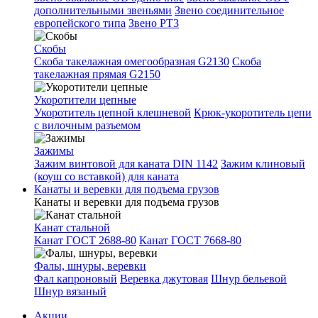
дополнительными звеньями
Звено соединительное
европейского типа
Звено РТ3
Скобы
Скоба такелажная омегообразная G2130
Скоба
такелажная прямая G2150
Укоротители цепные
Укоротитель цепной клешневой
Крюк-укоротитель цепи
с вилочным разъемом
Зажимы
Зажим винтовой для каната DIN 1142
Зажим клиновый
(коуш со вставкой) для каната
Канаты и веревки для подъема грузов
Канаты и веревки для подъема грузов
Канат стальной
Канат ГОСТ 2688-80
Канат ГОСТ 7668-80
Фалы, шнуры, веревки
Фал капроновый
Веревка джутовая
Шнур бельевой
Шнур вязаный
Акции