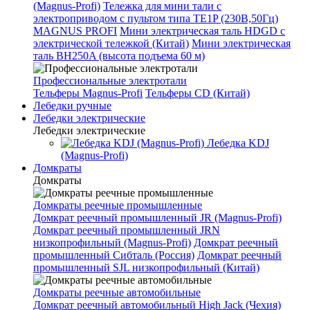
(Magnus-Profi)
Тележка для мини тали с
электроприводом с пультом типа TE1P (230В,50Гц)
MAGNUS PROFI
Мини электрическая таль HDGD с
электрической тележкой (Китай)
Мини электрическая
таль BH250A (высота подъема 60 м)
Профессиональные электротали
Тельферы Magnus-Profi
Тельферы CD (Китай)
Лебедки ручные
Лебедки электрические
Лебедки электрические
Лебедка KDJ
(Magnus-Profi)
Домкраты
Домкраты
Домкраты реечные промышленные
Домкрат реечный промышленный JR (Magnus-Profi)
Домкрат реечный промышленный JRN
низкопрофильный (Magnus-Profi)
Домкрат реечный
промышленный Сибталь (Россия)
Домкрат реечный
промышленный SJL низкопрофильный (Китай)
Домкраты реечные автомобильные
Домкрат реечный автомобильный High Jack (Чехия)