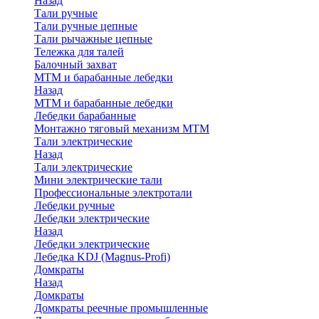
Назад
Тали ручные
Тали ручные цепные
Тали рычажные цепные
Тележка для талей
Балочный захват
МТМ и барабанные лебедки
Назад
МТМ и барабанные лебедки
Лебедки барабанные
Монтажно тяговый механизм МТМ
Тали электрические
Назад
Тали электрические
Мини электрические тали
Профессиональные электротали
Лебедки ручные
Лебедки электрические
Назад
Лебедки электрические
Лебедка KDJ (Magnus-Profi)
Домкраты
Назад
Домкраты
Домкраты реечные промышленные