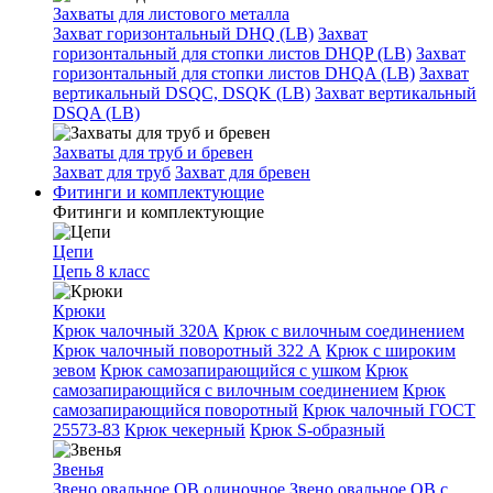
Захваты для листового металла
Захват горизонтальный DHQ (LB)
Захват
горизонтальный для стопки листов DHQP (LB)
Захват
горизонтальный для стопки листов DHQA (LB)
Захват
вертикальный DSQC, DSQK (LB)
Захват вертикальный
DSQA (LB)
Захваты для труб и бревен
Захват для труб
Захват для бревен
Фитинги и комплектующие
Фитинги и комплектующие
Цепи
Цепь 8 класс
Крюки
Крюк чалочный 320А
Крюк с вилочным соединением
Крюк чалочный поворотный 322 А
Крюк с широким
зевом
Крюк самозапирающийся с ушком
Крюк
самозапирающийся с вилочным соединением
Крюк
самозапирающийся поворотный
Крюк чалочный ГОСТ
25573-83
Крюк чекерный
Крюк S-образный
Звенья
Звено овальное OB одиночное
Звено овальное ОВ с