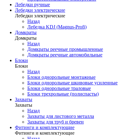
Лебедки ручные
Лебедки электрические
Лебедки электрические
Назад
Лебедка KDJ (Magnus-Profi)
Домкраты
Домкраты
Назад
Домкраты реечные промышленные
Домкраты реечные автомобильные
Блоки
Блоки
Назад
Блоки однорольные монтажные
Блоки однорольные шкивовые усиленные
Блоки однорольные траловые
Блоки трехрольные (полиспасты)
Захваты
Захваты
Назад
Захваты для листового металла
Захваты для труб и бревен
Фитинги и комплектующие
Фитинги и комплектующие
Назад