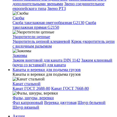
дополнительными звеньями
Звено соединительное
европейского типа
Звено РТ3
Скобы
Скоба такелажная омегообразная G2130
Скоба
такелажная прямая G2150
Укоротители цепные
Укоротитель цепной клешневой
Крюк-укоротитель цепи
с вилочным разъемом
Зажимы
Зажим винтовой для каната DIN 1142
Зажим клиновый
(коуш со вставкой) для каната
Канаты и веревки для подъема грузов
Канаты и веревки для подъема грузов
Канат стальной
Канат ГОСТ 2688-80
Канат ГОСТ 7668-80
Фалы, шнуры, веревки
Фал капроновый
Веревка джутовая
Шнур бельевой
Шнур вязаный
Акции