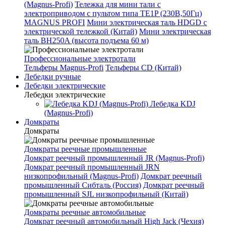
(Magnus-Profi)
Тележка для мини тали с
электроприводом с пультом типа TE1P (230В,50Гц)
MAGNUS PROFI
Мини электрическая таль HDGD с
электрической тележкой (Китай)
Мини электрическая
таль BH250A (высота подъема 60 м)
Профессиональные электротали
Тельферы Magnus-Profi
Тельферы CD (Китай)
Лебедки ручные
Лебедки электрические
Лебедки электрические
Лебедка KDJ
(Magnus-Profi)
Домкраты
Домкраты
Домкраты реечные промышленные
Домкрат реечный промышленный JR (Magnus-Profi)
Домкрат реечный промышленный JRN
низкопрофильный (Magnus-Profi)
Домкрат реечный
промышленный Сибталь (Россия)
Домкрат реечный
промышленный SJL низкопрофильный (Китай)
Домкраты реечные автомобильные
Домкрат реечный автомобильный High Jack (Чехия)