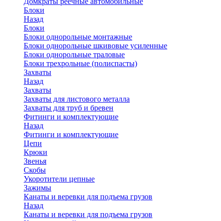
Домкраты реечные автомобильные
Блоки
Назад
Блоки
Блоки однорольные монтажные
Блоки однорольные шкивовые усиленные
Блоки однорольные траловые
Блоки трехрольные (полиспасты)
Захваты
Назад
Захваты
Захваты для листового металла
Захваты для труб и бревен
Фитинги и комплектующие
Назад
Фитинги и комплектующие
Цепи
Крюки
Звенья
Скобы
Укоротители цепные
Зажимы
Канаты и веревки для подъема грузов
Назад
Канаты и веревки для подъема грузов