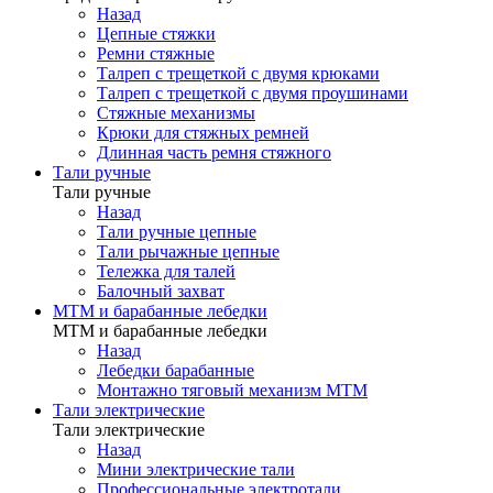
Назад
Цепные стяжки
Ремни стяжные
Талреп с трещеткой с двумя крюками
Талреп с трещеткой с двумя проушинами
Стяжные механизмы
Крюки для стяжных ремней
Длинная часть ремня стяжного
Тали ручные
Тали ручные
Назад
Тали ручные цепные
Тали рычажные цепные
Тележка для талей
Балочный захват
МТМ и барабанные лебедки
МТМ и барабанные лебедки
Назад
Лебедки барабанные
Монтажно тяговый механизм МТМ
Тали электрические
Тали электрические
Назад
Мини электрические тали
Профессиональные электротали