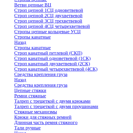
Ветви цепные ВЦ
Строп цепной 1СЦ одноветвевой
Строп цепной 2СЦ двухветвевой
Строп цепной 3СЦ трехветвевой
Строп цепной 4СЦ четырехветвевой
Стропы цепные кольцевые УСЦ
Стропы канатные
Назад
Стропы канатные
Строп канатный петлевой (СКП)
Строп канатный одноветвевой (1СК)
Строп канатный двухветвевой (2СК)
Строп канатный четырехветвевой (4СК)
Средства крепления груза
Назад
Средства крепления груза
Цепные стяжки
Ремни стяжные
Талреп с трещеткой с двумя крюками
Талреп с трещеткой с двумя проушинами
Стяжные механизмы
Крюки для стяжных ремней
Длинная часть ремня стяжного
Тали ручные