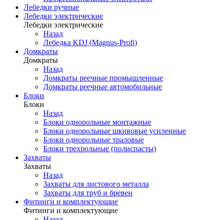
Лебедки ручные
Лебедки электрические
Лебедки электрические
Назад
Лебедка KDJ (Magnus-Profi)
Домкраты
Домкраты
Назад
Домкраты реечные промышленные
Домкраты реечные автомобильные
Блоки
Блоки
Назад
Блоки однорольные монтажные
Блоки однорольные шкивовые усиленные
Блоки однорольные траловые
Блоки трехрольные (полиспасты)
Захваты
Захваты
Назад
Захваты для листового металла
Захваты для труб и бревен
Фитинги и комплектующие
Фитинги и комплектующие
Назад