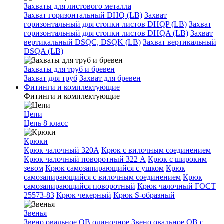
Захваты для листового металла
Захват горизонтальный DHQ (LB)
Захват
горизонтальный для стопки листов DHQP (LB)
Захват
горизонтальный для стопки листов DHQA (LB)
Захват
вертикальный DSQC, DSQK (LB)
Захват вертикальный
DSQA (LB)
Захваты для труб и бревен
Захват для труб
Захват для бревен
Фитинги и комплектующие
Фитинги и комплектующие
Цепи
Цепь 8 класс
Крюки
Крюк чалочный 320А
Крюк с вилочным соединением
Крюк чалочный поворотный 322 А
Крюк с широким
зевом
Крюк самозапирающийся с ушком
Крюк
самозапирающийся с вилочным соединением
Крюк
самозапирающийся поворотный
Крюк чалочный ГОСТ
25573-83
Крюк чекерный
Крюк S-образный
Звенья
Звено овальное OB одиночное
Звено овальное ОВ с