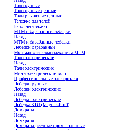
Назад
Тали ручные
Тали ручные цепные
Тали рычажные цепные
Тележка для талей
Балочный захват
МТМ и барабанные лебедки
Назад
МТМ и барабанные лебедки
Лебедки барабанные
Монтажно тяговый механизм МТМ
Тали электрические
Назад
Тали электрические
Мини электрические тали
Профессиональные электротали
Лебедки ручные
Лебедки электрические
Назад
Лебедки электрические
Лебедка KDJ (Magnus-Profi)
Домкраты
Назад
Домкраты
Домкраты реечные промышленные