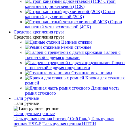
Строп
канатный одноветвевой (1СК)
Строп
канатный двухветвевой (2СК)
Строп
канатный четырехветвевой (4СК)
Средства крепления груза
Средства крепления груза
Цепные стяжки
Ремни стяжные
Талреп с
трещеткой с двумя крюками
Талреп
с трещеткой с двумя проушинами
Стяжные механизмы
Крюки для стяжных
ремней
Длинная часть
ремня стяжного
Тали ручные
Тали ручные
Тали ручные цепные
Таль ручная цепная Россия ( СибТаль )
Таль ручная
цепная HSZ-E
Таль ручная цепная HITCH