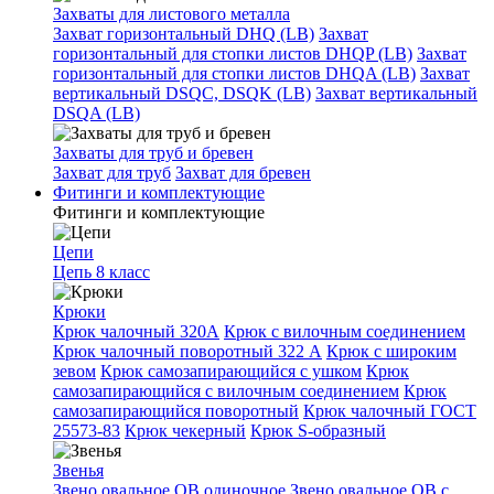
Захваты для листового металла
Захват горизонтальный DHQ (LB)
Захват
горизонтальный для стопки листов DHQP (LB)
Захват
горизонтальный для стопки листов DHQA (LB)
Захват
вертикальный DSQC, DSQK (LB)
Захват вертикальный
DSQA (LB)
Захваты для труб и бревен
Захват для труб
Захват для бревен
Фитинги и комплектующие
Фитинги и комплектующие
Цепи
Цепь 8 класс
Крюки
Крюк чалочный 320А
Крюк с вилочным соединением
Крюк чалочный поворотный 322 А
Крюк с широким
зевом
Крюк самозапирающийся с ушком
Крюк
самозапирающийся с вилочным соединением
Крюк
самозапирающийся поворотный
Крюк чалочный ГОСТ
25573-83
Крюк чекерный
Крюк S-образный
Звенья
Звено овальное OB одиночное
Звено овальное ОВ с