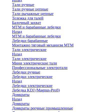
Назад
Тали ручные
Тали ручные цепные
Тали рычажные цепные
Тележка для талей
Балочный захват
МТМ и барабанные лебедки
Назад
МТМ и барабанные лебедки
Лебедки барабанные
Монтажно тяговый механизм МТМ
Тали электрические
Назад
Тали электрические
Мини электрические тали
Профессиональные электротали
Лебедки ручные
Лебедки электрические
Назад
Лебедки электрические
Лебедка KDJ (Magnus-Profi)
Домкраты
Назад
Домкраты
Домкраты реечные промышленные