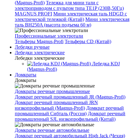
(Magnus-Profi)
Тележка для мини тали с
электроприводом с пультом типа TE1P (230В,50Гц)
MAGNUS PROFI
Мини электрическая таль HDGD с
электрической тележкой (Китай)
Мини электрическая
таль BH250A (высота подъема 60 м)
Профессиональные электротали
Тельферы Magnus-Profi
Тельферы CD (Китай)
Лебедки ручные
Лебедки электрические
Лебедки электрические
Лебедка KDJ
(Magnus-Profi)
Домкраты
Домкраты
Домкраты реечные промышленные
Домкрат реечный промышленный JR (Magnus-Profi)
Домкрат реечный промышленный JRN
низкопрофильный (Magnus-Profi)
Домкрат реечный
промышленный Сибталь (Россия)
Домкрат реечный
промышленный SJL низкопрофильный (Китай)
Домкраты реечные автомобильные
Домкрат реечный автомобильный High Jack (Чехия)