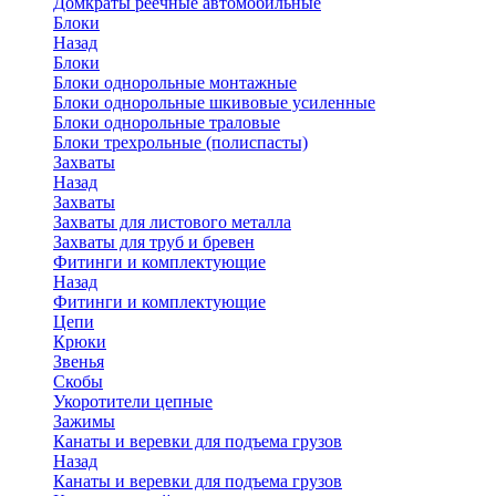
Домкраты реечные автомобильные
Блоки
Назад
Блоки
Блоки однорольные монтажные
Блоки однорольные шкивовые усиленные
Блоки однорольные траловые
Блоки трехрольные (полиспасты)
Захваты
Назад
Захваты
Захваты для листового металла
Захваты для труб и бревен
Фитинги и комплектующие
Назад
Фитинги и комплектующие
Цепи
Крюки
Звенья
Скобы
Укоротители цепные
Зажимы
Канаты и веревки для подъема грузов
Назад
Канаты и веревки для подъема грузов