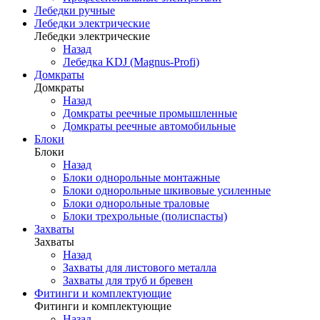
Лебедки ручные
Лебедки электрические
Лебедки электрические
Назад
Лебедка KDJ (Magnus-Profi)
Домкраты
Домкраты
Назад
Домкраты реечные промышленные
Домкраты реечные автомобильные
Блоки
Блоки
Назад
Блоки однорольные монтажные
Блоки однорольные шкивовые усиленные
Блоки однорольные траловые
Блоки трехрольные (полиспасты)
Захваты
Захваты
Назад
Захваты для листового металла
Захваты для труб и бревен
Фитинги и комплектующие
Фитинги и комплектующие
Назад