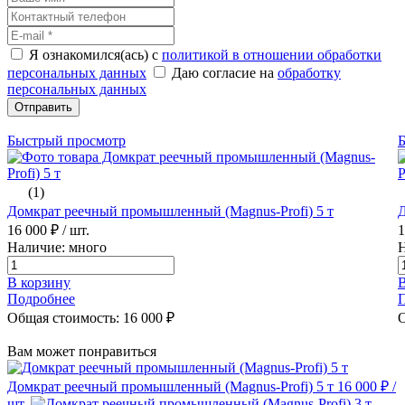
Я ознакомился(ась) с
политикой в отношении обработки
персональных данных
Даю согласие на
обработку
персональных данных
Отправить
Быстрый просмотр
(1)
Домкрат реечный промышленный (Magnus-Profi) 5 т
Д
16 000 ₽
/ шт.
1
Наличие: много
Н
В корзину
В
Подробнее
Общая стоимость:
16 000
₽
О
Вам может понравиться
Домкрат реечный промышленный (Magnus-Profi) 5 т
16 000 ₽
/
шт.