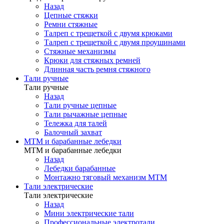
Назад
Цепные стяжки
Ремни стяжные
Талреп с трещеткой с двумя крюками
Талреп с трещеткой с двумя проушинами
Стяжные механизмы
Крюки для стяжных ремней
Длинная часть ремня стяжного
Тали ручные
Тали ручные
Назад
Тали ручные цепные
Тали рычажные цепные
Тележка для талей
Балочный захват
МТМ и барабанные лебедки
МТМ и барабанные лебедки
Назад
Лебедки барабанные
Монтажно тяговый механизм МТМ
Тали электрические
Тали электрические
Назад
Мини электрические тали
Профессиональные электротали