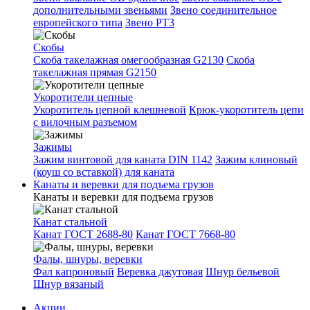
дополнительными звеньями
Звено соединительное
европейского типа
Звено РТ3
Скобы
Скоба такелажная омегообразная G2130
Скоба
такелажная прямая G2150
Укоротители цепные
Укоротитель цепной клешневой
Крюк-укоротитель цепи
с вилочным разъемом
Зажимы
Зажим винтовой для каната DIN 1142
Зажим клиновый
(коуш со вставкой) для каната
Канаты и веревки для подъема грузов
Канаты и веревки для подъема грузов
Канат стальной
Канат ГОСТ 2688-80
Канат ГОСТ 7668-80
Фалы, шнуры, веревки
Фал капроновый
Веревка джутовая
Шнур бельевой
Шнур вязаный
Акции