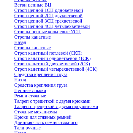
Ветви цепные ВЦ
Строп цепной 1СЦ одноветвевой
Строп цепной 2СЦ двухветвевой
Строп цепной 3СЦ трехветвевой
Строп цепной 4СЦ четырехветвевой
Стропы цепные кольцевые УСЦ
Стропы канатные
Назад
Стропы канатные
Строп канатный петлевой (СКП)
Строп канатный одноветвевой (1СК)
Строп канатный двухветвевой (2СК)
Строп канатный четырехветвевой (4СК)
Средства крепления груза
Назад
Средства крепления груза
Цепные стяжки
Ремни стяжные
Талреп с трещеткой с двумя крюками
Талреп с трещеткой с двумя проушинами
Стяжные механизмы
Крюки для стяжных ремней
Длинная часть ремня стяжного
Тали ручные