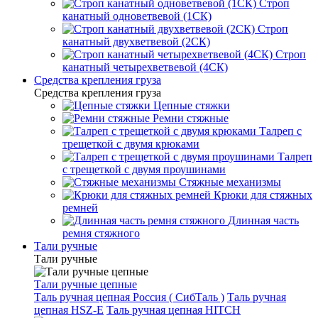
Строп
канатный одноветвевой (1СК)
Строп
канатный двухветвевой (2СК)
Строп
канатный четырехветвевой (4СК)
Средства крепления груза
Средства крепления груза
Цепные стяжки
Ремни стяжные
Талреп с
трещеткой с двумя крюками
Талреп
с трещеткой с двумя проушинами
Стяжные механизмы
Крюки для стяжных
ремней
Длинная часть
ремня стяжного
Тали ручные
Тали ручные
Тали ручные цепные
Таль ручная цепная Россия ( СибТаль )
Таль ручная
цепная HSZ-E
Таль ручная цепная HITCH