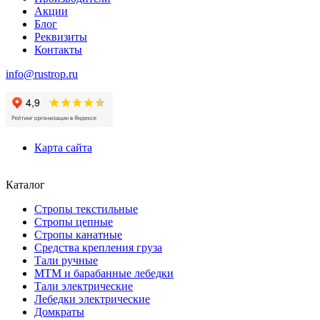
Акции
Блог
Реквизиты
Контакты
info@rustrop.ru
Карта сайта
Каталог
Стропы текстильные
Стропы цепные
Стропы канатные
Средства крепления груза
Тали ручные
МТМ и барабанные лебедки
Тали электрические
Лебедки электрические
Домкраты