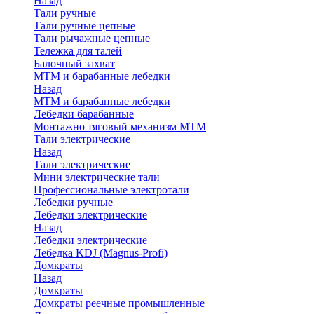
Назад
Тали ручные
Тали ручные цепные
Тали рычажные цепные
Тележка для талей
Балочный захват
МТМ и барабанные лебедки
Назад
МТМ и барабанные лебедки
Лебедки барабанные
Монтажно тяговый механизм МТМ
Тали электрические
Назад
Тали электрические
Мини электрические тали
Профессиональные электротали
Лебедки ручные
Лебедки электрические
Назад
Лебедки электрические
Лебедка KDJ (Magnus-Profi)
Домкраты
Назад
Домкраты
Домкраты реечные промышленные