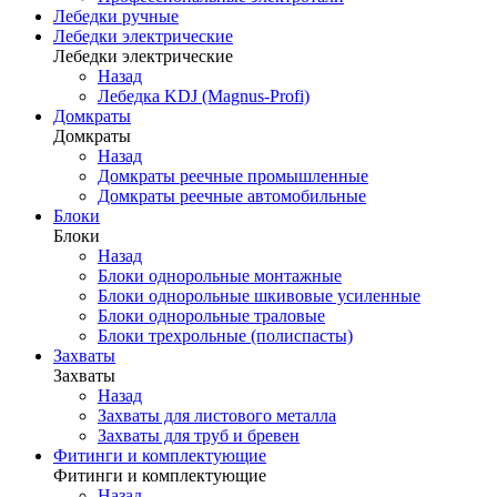
Лебедки ручные
Лебедки электрические
Лебедки электрические
Назад
Лебедка KDJ (Magnus-Profi)
Домкраты
Домкраты
Назад
Домкраты реечные промышленные
Домкраты реечные автомобильные
Блоки
Блоки
Назад
Блоки однорольные монтажные
Блоки однорольные шкивовые усиленные
Блоки однорольные траловые
Блоки трехрольные (полиспасты)
Захваты
Захваты
Назад
Захваты для листового металла
Захваты для труб и бревен
Фитинги и комплектующие
Фитинги и комплектующие
Назад