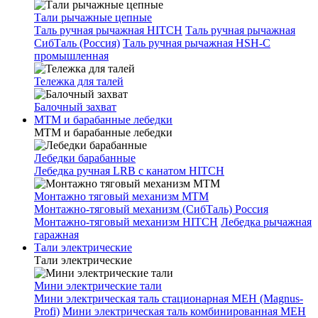
Тали рычажные цепные
Таль ручная рычажная HITCH
Таль ручная рычажная
СибТаль (Россия)
Таль ручная рычажная HSH-C
промышленная
Тележка для талей
Балочный захват
МТМ и барабанные лебедки
МТМ и барабанные лебедки
Лебедки барабанные
Лебедка ручная LRB с канатом HITCH
Монтажно тяговый механизм МТМ
Монтажно-тяговый механизм (СибТаль) Россия
Монтажно-тяговый механизм HITCH
Лебедка рычажная
гаражная
Тали электрические
Тали электрические
Мини электрические тали
Мини электрическая таль стационарная МЕН (Magnus-
Profi)
Мини электрическая таль комбинированная МЕН