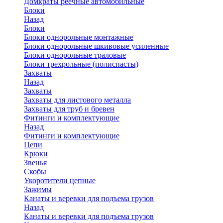
Домкраты реечные автомобильные
Блоки
Назад
Блоки
Блоки однорольные монтажные
Блоки однорольные шкивовые усиленные
Блоки однорольные траловые
Блоки трехрольные (полиспасты)
Захваты
Назад
Захваты
Захваты для листового металла
Захваты для труб и бревен
Фитинги и комплектующие
Назад
Фитинги и комплектующие
Цепи
Крюки
Звенья
Скобы
Укоротители цепные
Зажимы
Канаты и веревки для подъема грузов
Назад
Канаты и веревки для подъема грузов