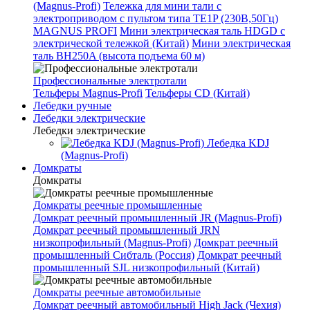
(Magnus-Profi)
Тележка для мини тали с
электроприводом с пультом типа TE1P (230В,50Гц)
MAGNUS PROFI
Мини электрическая таль HDGD с
электрической тележкой (Китай)
Мини электрическая
таль BH250A (высота подъема 60 м)
Профессиональные электротали
Тельферы Magnus-Profi
Тельферы CD (Китай)
Лебедки ручные
Лебедки электрические
Лебедки электрические
Лебедка KDJ
(Magnus-Profi)
Домкраты
Домкраты
Домкраты реечные промышленные
Домкрат реечный промышленный JR (Magnus-Profi)
Домкрат реечный промышленный JRN
низкопрофильный (Magnus-Profi)
Домкрат реечный
промышленный Сибталь (Россия)
Домкрат реечный
промышленный SJL низкопрофильный (Китай)
Домкраты реечные автомобильные
Домкрат реечный автомобильный High Jack (Чехия)