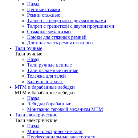
Назад
Цепные стяжки
Ремни стяжные
Талреп с трещеткой с двумя крюками
Талреп с трещеткой с двумя проушинами
Стяжные механизмы
Крюки для стяжных ремней
Длинная часть ремня стяжного
Тали ручные
Тали ручные
Назад
Тали ручные цепные
Тали рычажные цепные
Тележка для талей
Балочный захват
МТМ и барабанные лебедки
МТМ и барабанные лебедки
Назад
Лебедки барабанные
Монтажно тяговый механизм МТМ
Тали электрические
Тали электрические
Назад
Мини электрические тали
Профессиональные электротали