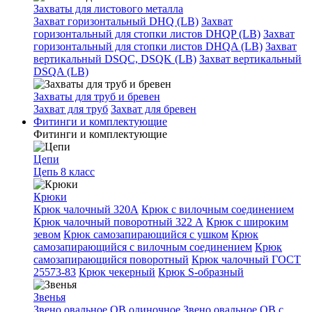
Захваты для листового металла
Захват горизонтальный DHQ (LB)
Захват
горизонтальный для стопки листов DHQP (LB)
Захват
горизонтальный для стопки листов DHQA (LB)
Захват
вертикальный DSQC, DSQK (LB)
Захват вертикальный
DSQA (LB)
Захваты для труб и бревен
Захват для труб
Захват для бревен
Фитинги и комплектующие
Фитинги и комплектующие
Цепи
Цепь 8 класс
Крюки
Крюк чалочный 320А
Крюк с вилочным соединением
Крюк чалочный поворотный 322 А
Крюк с широким
зевом
Крюк самозапирающийся с ушком
Крюк
самозапирающийся с вилочным соединением
Крюк
самозапирающийся поворотный
Крюк чалочный ГОСТ
25573-83
Крюк чекерный
Крюк S-образный
Звенья
Звено овальное OB одиночное
Звено овальное ОВ с