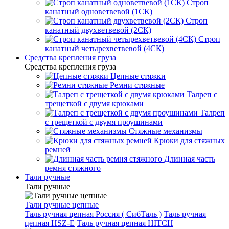
Строп
канатный одноветвевой (1СК)
Строп
канатный двухветвевой (2СК)
Строп
канатный четырехветвевой (4СК)
Средства крепления груза
Средства крепления груза
Цепные стяжки
Ремни стяжные
Талреп с
трещеткой с двумя крюками
Талреп
с трещеткой с двумя проушинами
Стяжные механизмы
Крюки для стяжных
ремней
Длинная часть
ремня стяжного
Тали ручные
Тали ручные
Тали ручные цепные
Таль ручная цепная Россия ( СибТаль )
Таль ручная
цепная HSZ-E
Таль ручная цепная HITCH