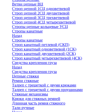
Ветви цепные ВЦ
Строп цепной 1СЦ одноветвевой
Строп цепной 2СЦ двухветвевой
Строп цепной 3СЦ трехветвевой
Строп цепной 4СЦ четырехветвевой
Стропы цепные кольцевые УСЦ
Стропы канатные
Назад
Стропы канатные
Строп канатный петлевой (СКП)
Строп канатный одноветвевой (1СК)
Строп канатный двухветвевой (2СК)
Строп канатный четырехветвевой (4СК)
Средства крепления груза
Назад
Средства крепления груза
Цепные стяжки
Ремни стяжные
Талреп с трещеткой с двумя крюками
Талреп с трещеткой с двумя проушинами
Стяжные механизмы
Крюки для стяжных ремней
Длинная часть ремня стяжного
Тали ручные