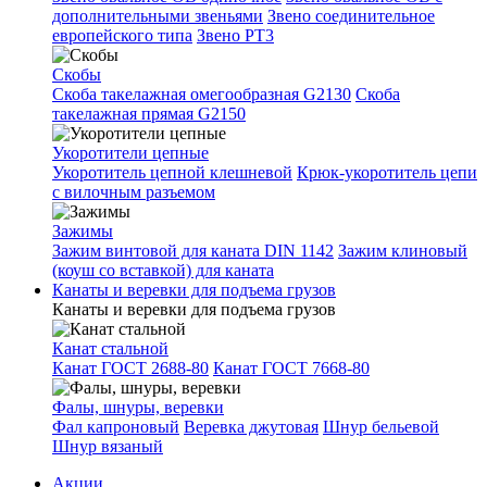
дополнительными звеньями
Звено соединительное
европейского типа
Звено РТ3
Скобы
Скоба такелажная омегообразная G2130
Скоба
такелажная прямая G2150
Укоротители цепные
Укоротитель цепной клешневой
Крюк-укоротитель цепи
с вилочным разъемом
Зажимы
Зажим винтовой для каната DIN 1142
Зажим клиновый
(коуш со вставкой) для каната
Канаты и веревки для подъема грузов
Канаты и веревки для подъема грузов
Канат стальной
Канат ГОСТ 2688-80
Канат ГОСТ 7668-80
Фалы, шнуры, веревки
Фал капроновый
Веревка джутовая
Шнур бельевой
Шнур вязаный
Акции